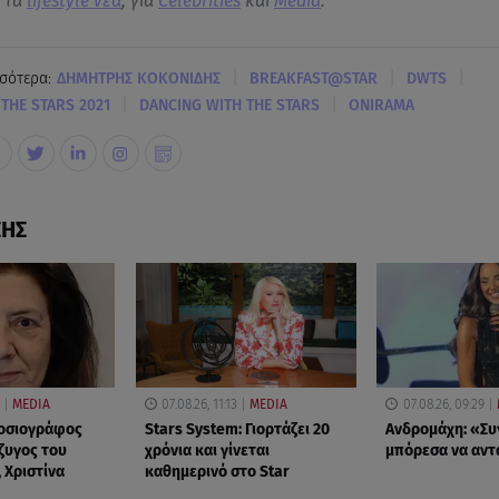
α τα
lifestyle νεα
, για
Celebrities
και
Media
.
|
|
|
σότερα:
ΔΗΜΗΤΡΗΣ ΚΟΚΟΝΙΔΗΣ
BREAKFAST@STAR
DWTS
|
|
THE STARS 2021
DANCING WITH THE STARS
ONIRAMA
ΣΗΣ
MEDIA
07.08.26, 11:13
MEDIA
07.08.26, 09:29
μοσιογράφος
Stars System: Γιορτάζει 20
Ανδρομάχη: «Συ
ζυγος του
χρόνια και γίνεται
μπόρεσα να αν
 Χριστίνα
καθημερινό στο Star