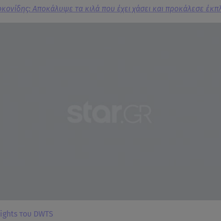
κονίδης: Αποκάλυψε τα κιλά που έχει χάσει και προκάλεσε έκπ
lights του DWTS