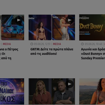
9
MEDIA
05.08.26, 12:51
MEDIA
05.08.26, 10:46
νια ο Πέτρος
GNTM: Δείτε τα πρώτα πλάνα
Αγωνία και δράσ
: Οι
από τις auditions!
«Dust Bunny» σ
 από τη
Sunday Premier