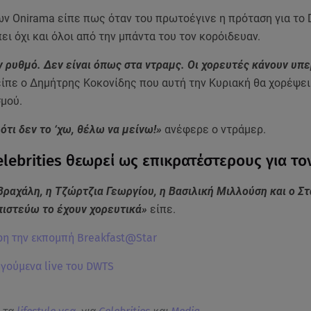
ων Onirama είπε πως όταν του πρωτοέγινε η πρόταση για το
πει όχι και όλοι από την μπάντα του τον κορόιδευαν.
ν ρυθμό. Δεν είναι όπως στα ντραμς. Οι χορευτές κάνουν υ
ίπε ο Δημήτρης Κοκονίδης που αυτή την Κυριακή θα χορέψει 
σμού.
τι δεν το ‘χω, θέλω να μείνω!»
ανέφερε ο ντράμερ.
lebrities θεωρεί ως επικρατέστερους για τον
Βραχάλη, η Τζώρτζια Γεωργίου, η Βασιλική Μιλλούση και ο Σ
πιστεύω το έχουν χορευτικά»
είπε.
ρη την εκπομπή Breakfast@Star
ηγούμενα live του DWTS