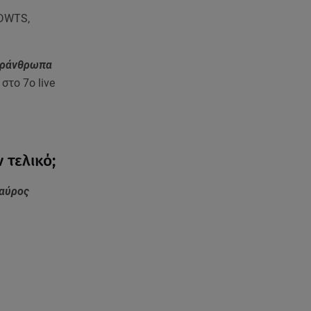
Χανιά: Νεκρή βρέθηκε
 DWTS,
αγνοούμενη - Ξέφυγε από
αστυνομικούς που την
εντόπισαν
περάνθρωπα
στο 7ο live
07.08.26 , 20:18
Μυστράς: Κρίσιμος για το
κατηγορητήριο ο χρόνος
θανάτου του 90χρονου
 τελικό;
07.08.26 , 20:13
Κυψέλη: Tι βρέθηκε στο
ταύρος
διαμέρισμα της 38χρονης Λίζα
07.08.26 , 19:15
Συντάξεις Σεπτεμβρίου: Πότε θα
μπουν τα χρήματα στους
λογαριασμούς
07.08.26 , 18:45