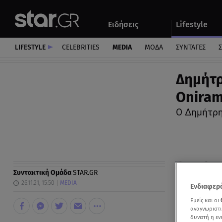
Αθλητικά
Quiz
Ειδήσεις
Lifestyle
Αυτοκίνητο
LIFESTYLE
CELEBRITIES
MEDIA
ΜΟΔΑ
ΣΥΝΤΑΓΕΣ
Σ
Δημήτρ
Oniram
Ο Δημήτρη
Συντακτική Ομάδα
STAR.GR
26.11.21, 15:50
MEDIA
Ενδιαφερό
Εμείς και οι
αναγνωριστι
δυνατή η ε