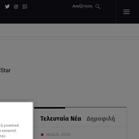
Αναζήτηση
Star
Τελευταία Νέα
Δημοφιλή
 ή μοναδικά
α καταστεί
08.08.26 , 03:00
 που