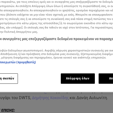
ι παρακάτω, για τους οποίους εμείς και οι συνεργάτες μας επεξεργαζόμαστε τα δεδομέ
υπηρεσιών. Αν επιλέξετε Απόρριψη όλων όλων ή αποσύρετε τη συγκατάθεσή σας, οι ε
 θα απενεργοποιηθούν. Αν απενεργοποιηθούν οι ιχνηλάτες, ορισμένο περιεχόμενο και κά
 που βλέπετε ενδέχεται να μην είναι τόσο σχετικές με εσάς. Μπορείτε να επανεμφανίσετ
ξετε τις επιλογές σας ή να αποσύρετε τη συναίνεσή σας ανά πάσα στιγμή πατώντας τον
προτιμήσεων στο κάτω μέρος της ιστοσελίδας [ή το αιωρούμενο εικονίδιο στο κάτω α
δας, εάν υπάρχει]. Οι επιλογές σας θα τεθούν σε ισχύ στον Ιστότοπος. Για περισσότερε
την Πολιτική Απορρήτου μας.
 οι συνεργάτες μας επεξεργαζόμαστε δεδομένα προκειμένου να παρασχ
ριβών δεδομένων γεωεντοπισμού. Ακριβής σάρωση χαρακτηριστικών συσκευής για αν
 Αποθήκευση ή/και πρόσβαση στα δεδομένα μιας συσκευής. Εξατομικευμένη διαφήμι
, μέτρηση διαφήμισης και περιεχομένου, έρευνα κοινού και ανάπτυξη υπηρεσιών.
συνεργατών (προμηθευτές)
Δείτε περισσότερα άρθρα μας στα αποτελέσματα αναζήτησης
Add star.gr on Google
η σκοπών
Απόρριψη όλων
Απ
στο πλατό του
Breakfast@Star
βρέθηκε το πρωί της Παρασκε
ευγάρι του DWTS,
Δημήτρης Κοκονίδης
και Δανάη Αυλωνίτη.