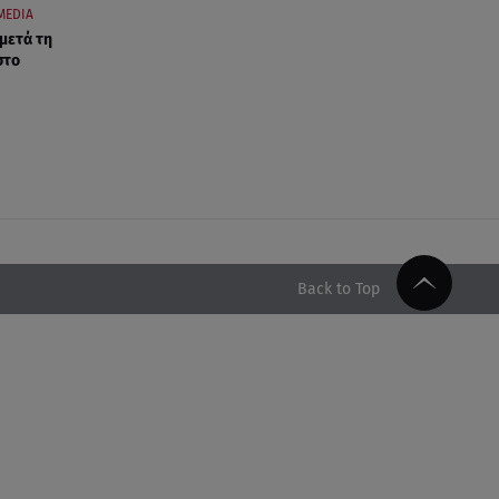
MEDIA
 μετά τη
στο
Back to Top