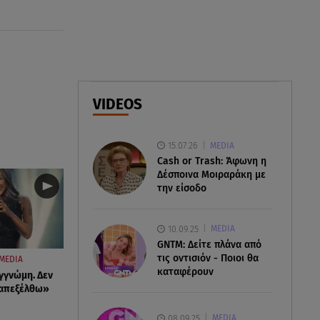
Φωτιά στο Στεφάνι Κορίνθου:
Μήνυμα από το 112 -
Σηκώθηκαν εναέρια μέσα
07.08.26 , 18:34
Έξοδος Αυγούστου: Στο 100% η
VIDEOS
πληρότητα για Κυκλάδες
15.07.26
MEDIA
Cash or Trash: Άφωνη η
Δέσποινα Μοιραράκη με
την είσοδο
10.09.25
MEDIA
GNTM: Δείτε πλάνα από
τις οντισιόν - Ποιοι θα
MEDIA
καταφέρουν
γγνώμη. Δεν
ταπεξέλθω»
08.09.25
MEDIA