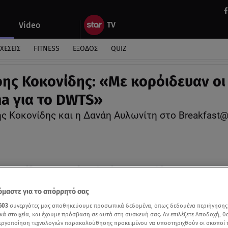
Video
ΧΕΣΕΙΣ
FITNESS
ΕΞΟΔΟΣ
QUIZ
ης Κοκονίδης: «Με κορόιδευαν οι
a για το DWTS»
ς Κοκονίδης και η Δανάη Αυλωνίτη στο Breakfast@
μαστε για το απόρρητό σας
603
συνεργάτες μας αποθηκεύουμε προσωπικά δεδομένα, όπως δεδομένα περιήγησης
κά στοιχεία, και έχουμε πρόσβαση σε αυτά στη συσκευή σας. Αν επιλέξετε Αποδοχή, θ
νεργοποίηση τεχνολογιών παρακολούθησης προκειμένου να υποστηριχθούν οι σκοποί