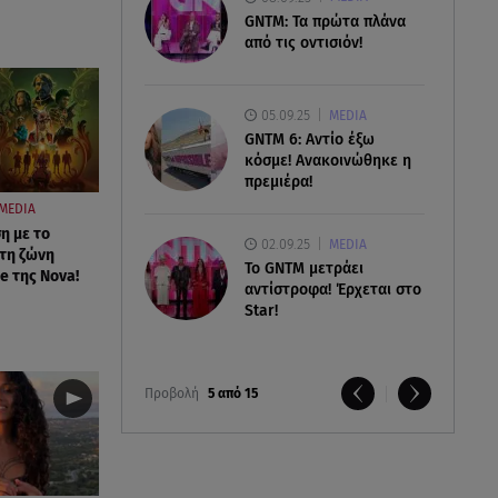
GNTM: Τα πρώτα πλάνα
από τις οντισιόν!
05.09.25
MEDIA
GNTM 6: Αντίο έξω
κόσμε! Ανακοινώθηκε η
πρεμιέρα!
MEDIA
η με το
02.09.25
MEDIA
τη ζώνη
Το GNTM μετράει
e της Nova!
αντίστροφα! Έρχεται στο
Star!
Προβολή
5 από 15