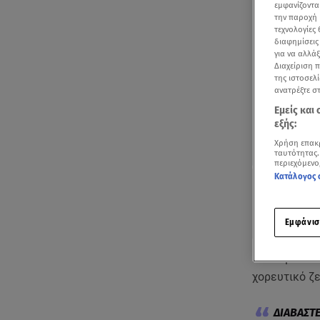
εμφανίζοντα
την παροχή 
τεχνολογίες
διαφημίσεις
για να αλλά
Διαχείριση 
της ιστοσελί
ανατρέξτε σ
Εμείς και
εξής:
Χρήση επακ
ταυτότητας.
περιεχόμενο
Κατάλογος 
Εμφάνισ
Καλεσμένοι 
χορευτικό ζ