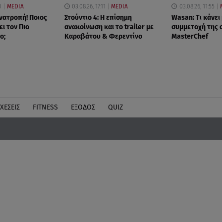
0
MEDIA
03.08.26, 17:11
MEDIA
03.08.26, 11:55
νατροπή! Ποιος
Στούντιο 4: Η επίσημη
Wasan: Tι κάνει
ι τον Πιο
ανακοίνωση και το trailer με
συμμετοχή της 
ο;
Καραβάτου & Φερεντίνο
MasterChef
ΧΕΣΕΙΣ
FITNESS
ΕΞΟΔΟΣ
QUIZ