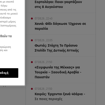
Εορτολόγιο: Ποιοι γιορτάζουν
να με σκοπό
ν λόγω
στις 8 Αυγούστου
ποιες από τις
ε αυτό το μενού
 σύνδεσμο
07.08.26 , 22:40
ριστερό μέρος
Χανιά: Φίδι δάγκωσε 13χρονο σε
ς λεπτομέρειες
παραλία
εθούν τα
07.08.26 , 22:05
Φωτιές: Στάχτη Το Πράσινο
αγνώριση
Στολίδι Της Δυτικής Αττικής
ση και
07.08.26 , 21:50
«Συμφωνία της Μέκκας» για
Τουρκία – Σαουδική Αραβία -
οδοχή
Πακιστάν
υής το
07.08.26 , 21:50
Καιρός: Έρχονται ξανά 40άρια -
Σε ποιες περιοχές