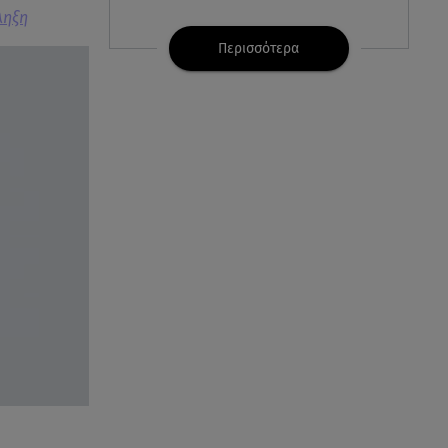
ληξη
07.08.26 , 21:32
Κρήτη: Τουρίστας ρωτούσε
Περισσότερα
πόσο να πληρώσει για να
ασελγήσει σε 10χρονη
07.08.26 , 21:17
Κλήρωση Eurojackpot
7/8/2026: Οι τυχεροί αριθμοί για
τα 32.000.000 ευρώ
07.08.26 , 21:03
Σε τρία επίπεδα οι παραβιάσεις
της Τουρκίας στο Αιγαίο
07.08.26 , 21:00
MINI Aceman E: Τα αξεσουάρ για
περιπετειώδεις διαδρομές
07.08.26 , 20:47