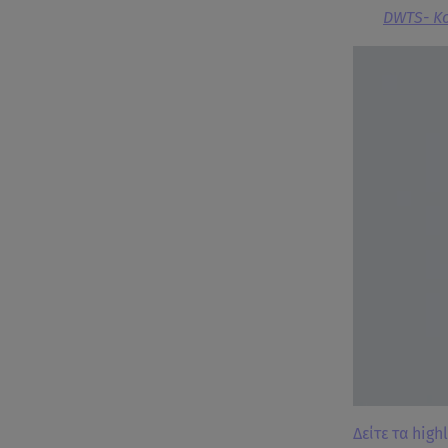
DWTS- Κο
Δείτε τα high