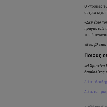
Ο ντράμερ τ
αρχικά είχε 
«Δεν έχω το
πράγματα!»
ε
του διαγωνι
«Ενώ βλέπω ό
Ποιους ce
«Η Χριστίνα 
Βαρθαλίτης 
Δείτε ολόκλη
Δείτε τα προ