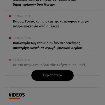
δηλητηρίασαν δύο δέντρα
08.08.26 , 21:50
Πάρος: Γονείς και ιδιοκτήτης κατηγορούνται για
ανθρωποκτονία από αμέλεια
08.08.26 , 21:38
Βουλγαρία:Μη επανδρωμένο αεροσκάφος
συνετρίβη κοντά σε αγωγό φυσικού αερίου
08.08.26 , 21:32
Φωτιά στην Αττικοβοιωτία: Ενέργεια ίση με έξι
ατομικές βόμβες
Περισσότερα
08.08.26 , 21:20
«Ισλαμικό ΝΑΤΟ»: Πώς επηρεάζεται η Ελλάδα
από τη νέα συμμαχία
VIDEOS
08.08.26 , 19:19