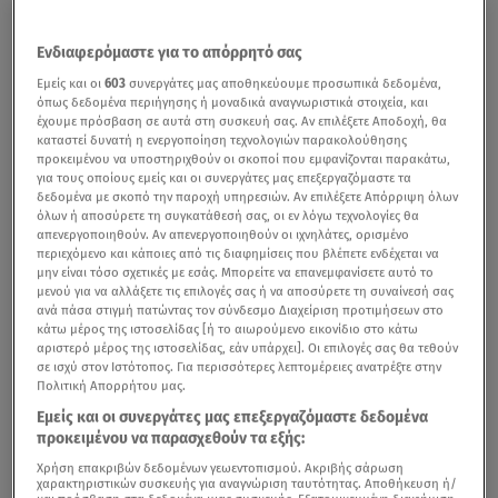
Ενδιαφερόμαστε για το απόρρητό σας
Εμείς και οι
603
συνεργάτες μας αποθηκεύουμε προσωπικά δεδομένα,
όπως δεδομένα περιήγησης ή μοναδικά αναγνωριστικά στοιχεία, και
έχουμε πρόσβαση σε αυτά στη συσκευή σας. Αν επιλέξετε Αποδοχή, θα
καταστεί δυνατή η ενεργοποίηση τεχνολογιών παρακολούθησης
προκειμένου να υποστηριχθούν οι σκοποί που εμφανίζονται παρακάτω,
για τους οποίους εμείς και οι συνεργάτες μας επεξεργαζόμαστε τα
δεδομένα με σκοπό την παροχή υπηρεσιών. Αν επιλέξετε Απόρριψη όλων
όλων ή αποσύρετε τη συγκατάθεσή σας, οι εν λόγω τεχνολογίες θα
απενεργοποιηθούν. Αν απενεργοποιηθούν οι ιχνηλάτες, ορισμένο
περιεχόμενο και κάποιες από τις διαφημίσεις που βλέπετε ενδέχεται να
μην είναι τόσο σχετικές με εσάς. Μπορείτε να επανεμφανίσετε αυτό το
μενού για να αλλάξετε τις επιλογές σας ή να αποσύρετε τη συναίνεσή σας
ανά πάσα στιγμή πατώντας τον σύνδεσμο Διαχείριση προτιμήσεων στο
κάτω μέρος της ιστοσελίδας [ή το αιωρούμενο εικονίδιο στο κάτω
αριστερό μέρος της ιστοσελίδας, εάν υπάρχει]. Οι επιλογές σας θα τεθούν
σε ισχύ στον Ιστότοπος. Για περισσότερες λεπτομέρειες ανατρέξτε στην
Πολιτική Απορρήτου μας.
Εμείς και οι συνεργάτες μας επεξεργαζόμαστε δεδομένα
προκειμένου να παρασχεθούν τα εξής:
Χρήση επακριβών δεδομένων γεωεντοπισμού. Ακριβής σάρωση
χαρακτηριστικών συσκευής για αναγνώριση ταυτότητας. Αποθήκευση ή/