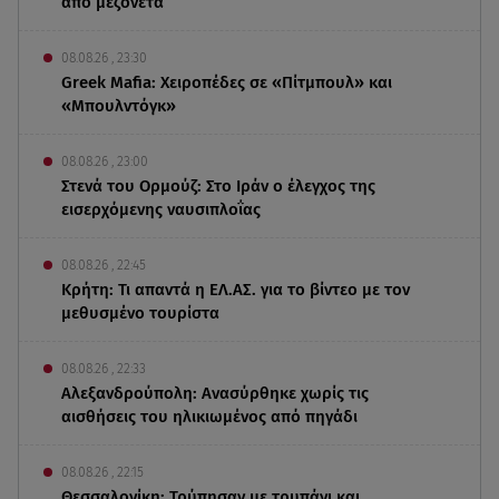
από μεζονέτα
08.08.26 , 23:30
Greek Mafia: Χειροπέδες σε «Πίτμπουλ» και
«Μπουλντόγκ»
08.08.26 , 23:00
Στενά του Ορμούζ: Στο Ιράν ο έλεγχος της
εισερχόμενης ναυσιπλοΐας
08.08.26 , 22:45
Κρήτη: Τι απαντά η ΕΛ.ΑΣ. για το βίντεο με τον
μεθυσμένο τουρίστα
08.08.26 , 22:33
Αλεξανδρούπολη: Ανασύρθηκε χωρίς τις
αισθήσεις του ηλικιωμένος από πηγάδι
08.08.26 , 22:15
Θεσσαλονίκη: Τρύπησαν με τρυπάνι και