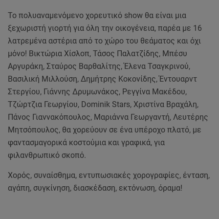
Το πολυαναμενόμενο χορευτικό show θα είναι μια
ξεχωριστή γιορτή για όλη την οικογένεια, παρέα με 16
λατρεμένα αστέρια από το χώρο του θεάματος και όχι
μόνο! Βικτώρια Χίσλοπ, Τάσος Παλατζίδης, Μπέσυ
Αργυράκη, Σταύρος Βαρθαλίτης, Έλενα Τσαγκρινού,
Βασιλική Μιλλούση, Δημήτρης Κοκονίδης, Έντουαρντ
Στεργίου, Γιάννης Δρυμωνάκος, Ρεγγίνα Μακέδου,
Τζώρτζια Γεωργίου, Dominik Stars, Χριστίνα Βραχάλη,
Πάνος Γιαννακόπουλος, Μαριάννα Γεωργαντή, Λευτέρης
Μητσόπουλος, θα χορεύουν σε ένα υπέροχο πλατό, με
φαντασμαγορικά κοστούμια και γραφικά, για
φιλανθρωπικό σκοπό.
Χορός, συναίσθημα, εντυπωσιακές χορογραφίες, ένταση,
αγάπη, συγκίνηση, διασκέδαση, εκτόνωση, όραμα!