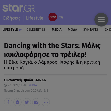
Ειδήσεις
Lifestyle
LIFESTYLE
CELEBRITIES
MEDIA
ΜΟΔΑ
ΣΥΝΤΑΓΕΣ
ΣΧΕ
Dancing with the Stars: Μόλις
κυκλοφόρησε το τρέιλερ!
Η Βίκυ Καγιά, ο Λάμπρος Φισφής & η κριτική
επιτροπή
Συντακτική Ομάδα
STAR.GR
20.09.21, 13:50
MEDIA
Πρώτη Δημοσίευση: 20.09.21, 12:18