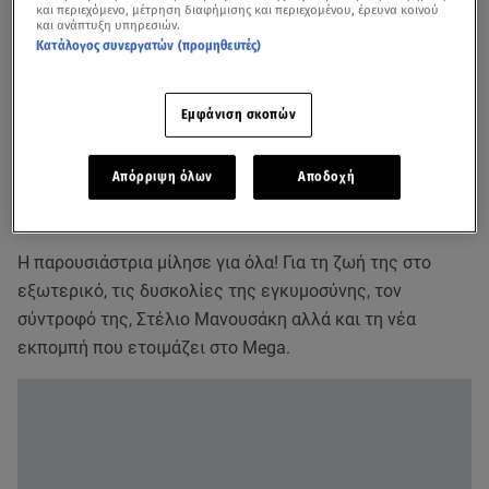
και περιεχόμενο, μέτρηση διαφήμισης και περιεχομένου, έρευνα κοινού
και ανάπτυξη υπηρεσιών.
Κατάλογος συνεργατών (προμηθευτές)
Εμφάνιση σκοπών
Η
Μαρία Ηλιάκη
παραχώρησε την πρώτη της τηλεοπτική
Απόρριψη όλων
Αποδοχή
συνέντευξη στην Ελένη Μενεγάκη, μετά τη γέννηση της
κόρης της αλλά και την επιστροφή της στην Ελλάδα.
Η παρουσιάστρια μίλησε για όλα! Για τη ζωή της στο
εξωτερικό, τις δυσκολίες της εγκυμοσύνης, τον
σύντροφό της, Στέλιο Μανουσάκη αλλά και τη νέα
εκπομπή που ετοιμάζει στο Mega.