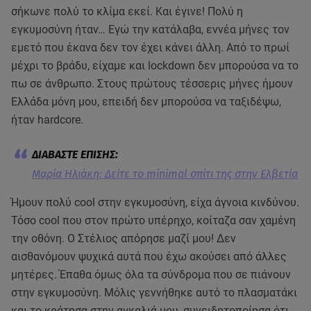
σήκωνε πολύ το κλίμα εκεί. Και έγινε! Πολύ η
εγκυμοσύνη ήταν… Εγώ την κατάλαβα, εννέα μήνες τον
εμετό που έκανα δεν τον έχει κάνει άλλη. Από το πρωί
μέχρι το βράδυ, είχαμε και lockdown δεν μπορούσα να το
πω σε άνθρωπο. Στους πρώτους τέσσερις μήνες ήμουν
Ελλάδα μόνη μου, επειδή δεν μπορούσα να ταξιδέψω,
ήταν hardcore.
Μαρία Ηλιάκη: Δείτε το minimal σπίτι της στην Ελβετία
Ήμουν πολύ cool στην εγκυμοσύνη, είχα άγνοια κινδύνου.
Τόσο cool που στον πρώτο υπέρηχο, κοίταζα σαν χαμένη
την οθόνη. Ο Στέλιος απόρησε μαζί μου! Δεν
αισθανόμουν ψυχικά αυτά που έχω ακούσει από άλλες
μητέρες. Έπαθα όμως όλα τα σύνδρομα που σε πιάνουν
στην εγκυμοσύνη. Μόλις γεννήθηκε αυτό το πλασματάκι
και το κράτησα στην αγκαλιά μου, συνειδητοποίησα ότι