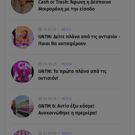
07.08.26 , 19:15
Cash or Trash: Άφωνη η Δέσποινα
Συντάξεις Σεπτεμβρίου: Πότε θα μπουν τα
Μοιραράκη με την είσοδο
χρήματα στους λογαριασμούς
07.08.26 , 18:45
10.09.25
MEDIA
Φωτιά στο Στεφάνι Κορίνθου: Μήνυμα από το 112
GNTM: Δείτε πλάνα από τις οντισιόν -
- Σηκώθηκαν εναέρια μέσα
Ποιοι θα καταφέρουν
07.08.26 , 18:34
Έξοδος Αυγούστου: Στο 100% η πληρότητα για
08.09.25
MEDIA
Κυκλάδες
GNTM: Τα πρώτα πλάνα από τις
οντισιόν!
07.08.26 , 17:44
Παιδικοί σταθμοί: Πότε βγαίνουν τα προσωρινά
αποτελέσματα
05.09.25
MEDIA
GNTM 6: Αντίο έξω κόσμε!
Ανακοινώθηκε η πρεμιέρα!
02.09.25
MEDIA