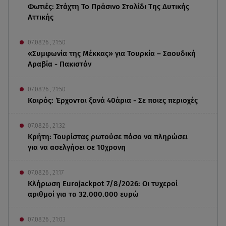
Φωτιές: Στάχτη Το Πράσινο Στολίδι Της Δυτικής
Αττικής
07.08.26 , 21:50
«Συμφωνία της Μέκκας» για Τουρκία – Σαουδική
Αραβία - Πακιστάν
07.08.26 , 21:50
Καιρός: Έρχονται ξανά 40άρια - Σε ποιες περιοχές
07.08.26 , 21:32
Κρήτη: Τουρίστας ρωτούσε πόσο να πληρώσει
για να ασελγήσει σε 10χρονη
07.08.26 , 21:17
Κλήρωση Eurojackpot 7/8/2026: Οι τυχεροί
αριθμοί για τα 32.000.000 ευρώ
07.08.26 , 21:03