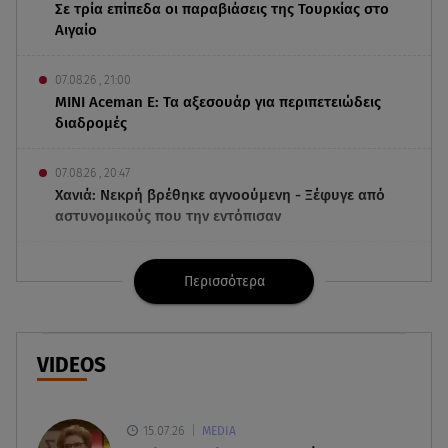
Σε τρία επίπεδα οι παραβιάσεις της Τουρκίας στο
Αιγαίο
07.08.26 , 21:00
MINI Aceman E: Τα αξεσουάρ για περιπετειώδεις
διαδρομές
07.08.26 , 20:47
Χανιά: Νεκρή βρέθηκε αγνοούμενη - Ξέφυγε από
αστυνομικούς που την εντόπισαν
07.08.26 , 20:18
Περισσότερα
Μυστράς: Κρίσιμος για το κατηγορητήριο ο
χρόνος θανάτου του 90χρονου
07.08.26 , 20:13
VIDEOS
Κυψέλη: Tι βρέθηκε στο διαμέρισμα της
38χρονης Λίζα
15.07.26
MEDIA