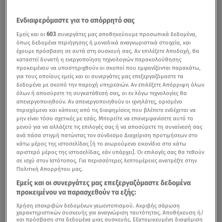
Ενδιαφερόμαστε για το απόρρητό σας
Εμείς και οι
603
συνεργάτες μας αποθηκεύουμε προσωπικά δεδομένα,
όπως δεδομένα περιήγησης ή μοναδικά αναγνωριστικά στοιχεία, και
έχουμε πρόσβαση σε αυτά στη συσκευή σας. Αν επιλέξετε Αποδοχή, θα
καταστεί δυνατή η ενεργοποίηση τεχνολογιών παρακολούθησης
προκειμένου να υποστηριχθούν οι σκοποί που εμφανίζονται παρακάτω,
για τους οποίους εμείς και οι συνεργάτες μας επεξεργαζόμαστε τα
δεδομένα με σκοπό την παροχή υπηρεσιών. Αν επιλέξετε Απόρριψη όλων
όλων ή αποσύρετε τη συγκατάθεσή σας, οι εν λόγω τεχνολογίες θα
απενεργοποιηθούν. Αν απενεργοποιηθούν οι ιχνηλάτες, ορισμένο
περιεχόμενο και κάποιες από τις διαφημίσεις που βλέπετε ενδέχεται να
μην είναι τόσο σχετικές με εσάς. Μπορείτε να επανεμφανίσετε αυτό το
μενού για να αλλάξετε τις επιλογές σας ή να αποσύρετε τη συναίνεσή σας
ανά πάσα στιγμή πατώντας τον σύνδεσμο Διαχείριση προτιμήσεων στο
κάτω μέρος της ιστοσελίδας [ή το αιωρούμενο εικονίδιο στο κάτω
αριστερό μέρος της ιστοσελίδας, εάν υπάρχει]. Οι επιλογές σας θα τεθούν
σε ισχύ στον Ιστότοπος. Για περισσότερες λεπτομέρειες ανατρέξτε στην
Πολιτική Απορρήτου μας.
Εμείς και οι συνεργάτες μας επεξεργαζόμαστε δεδομένα
προκειμένου να παρασχεθούν τα εξής:
Χρήση επακριβών δεδομένων γεωεντοπισμού. Ακριβής σάρωση
χαρακτηριστικών συσκευής για αναγνώριση ταυτότητας. Αποθήκευση ή/
και πρόσβαση στα δεδομένα μιας συσκευής. Εξατομικευμένη διαφήμιση