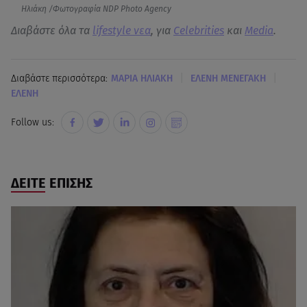
Ηλιάκη /Φωτογραφία NDP Photo Agency
Διαβάστε όλα τα
lifestyle νεα
, για
Celebrities
και
Media
.
|
|
Διαβάστε περισσότερα:
ΜΑΡΙΑ ΗΛΙΑΚΗ
ΕΛΕΝΗ ΜΕΝΕΓΑΚΗ
ΕΛΕΝΗ
Follow us:
ΔΕΙΤΕ ΕΠΙΣΗΣ