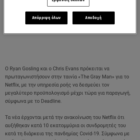
Απόρριψη όλων
Αποδοχή
Ο Ryan Gosling και ο Chris Evans πρόκειται να
πρωταγωνιστήσουν στην ταινία «The Gray Man» για το
Netflix, με την υπηρεσία ροής να δεσμεύει τον
μεγαλύτερο προϋπολογισμό μέχρι τώρα για παραγωγή,
σύμφωνα με το Deadline.
Τα νέα έρχονται μετά την ανακοίνωση του Netflix ότι
αυξήθηκαν κατά 10 εκατομμύρια οι συνδρομητές του
κατά τη διάρκεια της πανδημίας Covid-19. Σύμφωνα με