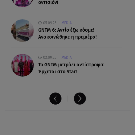
τον γιο της
οντισιόν!
07.08.26 , 12:35
Τουρισμός για όλους: Συνεχίζονται οι αιτήσεις –
05.09.25
MEDIA
Ποιοι κάνουν σήμερα
GNTM 6: Αντίο έξω κόσμε!
Ανακοινώθηκε η πρεμιέρα!
02.09.25
MEDIA
Το GNTM μετράει αντίστροφα!
Έρχεται στο Star!