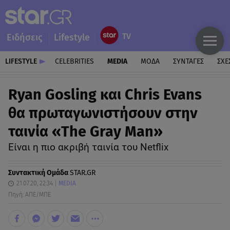
Ειδήσεις
Lifestyle
LIFESTYLE
CELEBRITIES
MEDIA
ΜΟΔΑ
ΣΥΝΤΑΓΕΣ
ΣΧΕ
Ryan Gosling και Chris Evans
θα πρωταγωνιστήσουν στην
ταινία «The Gray Man»
Είναι η πιο ακριβή ταινία του Netflix
Συντακτική Ομάδα
STAR.GR
21.07.20, 22:34
MEDIA
Πηγή: ΑΠΕ/ΜΠΕ