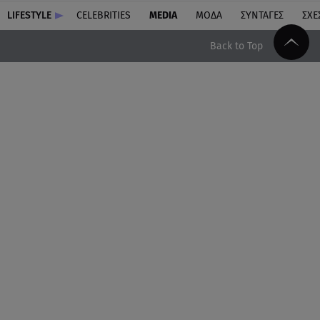
LIFESTYLE
CELEBRITIES
MEDIA
ΜΟΔΑ
ΣΥΝΤΑΓΕΣ
ΣΧΕ
Back to Top