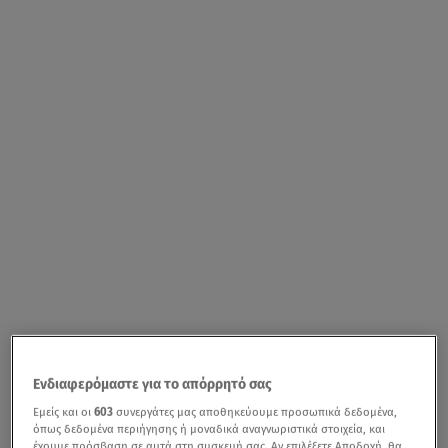
Ενδιαφερόμαστε για το απόρρητό σας
Εμείς και οι
603
συνεργάτες μας αποθηκεύουμε προσωπικά δεδομένα,
όπως δεδομένα περιήγησης ή μοναδικά αναγνωριστικά στοιχεία, και
έχουμε πρόσβαση σε αυτά στη συσκευή σας. Αν επιλέξετε Αποδοχή, θα