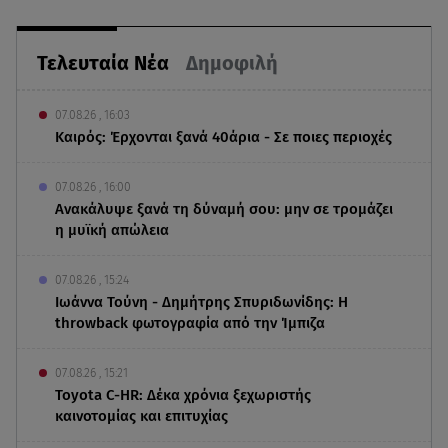
Τελευταία Νέα
Δημοφιλή
07.08.26 , 16:03
Καιρός: Έρχονται ξανά 40άρια - Σε ποιες περιοχές
07.08.26 , 16:00
Ανακάλυψε ξανά τη δύναμή σου: μην σε τρομάζει
η μυϊκή απώλεια
07.08.26 , 15:24
Ιωάννα Τούνη - Δημήτρης Σπυριδωνίδης: Η
throwback φωτογραφία από την Ίμπιζα
07.08.26 , 15:21
Toyota C-HR: Δέκα χρόνια ξεχωριστής
καινοτομίας και επιτυχίας