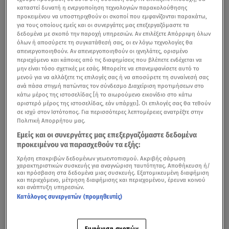
καταστεί δυνατή η ενεργοποίηση τεχνολογιών παρακολούθησης
προκειμένου να υποστηριχθούν οι σκοποί που εμφανίζονται παρακάτω,
για τους οποίους εμείς και οι συνεργάτες μας επεξεργαζόμαστε τα
δεδομένα με σκοπό την παροχή υπηρεσιών. Αν επιλέξετε Απόρριψη όλων
όλων ή αποσύρετε τη συγκατάθεσή σας, οι εν λόγω τεχνολογίες θα
απενεργοποιηθούν. Αν απενεργοποιηθούν οι ιχνηλάτες, ορισμένο
περιεχόμενο και κάποιες από τις διαφημίσεις που βλέπετε ενδέχεται να
μην είναι τόσο σχετικές με εσάς. Μπορείτε να επανεμφανίσετε αυτό το
μενού για να αλλάξετε τις επιλογές σας ή να αποσύρετε τη συναίνεσή σας
ανά πάσα στιγμή πατώντας τον σύνδεσμο Διαχείριση προτιμήσεων στο
κάτω μέρος της ιστοσελίδας [ή το αιωρούμενο εικονίδιο στο κάτω
αριστερό μέρος της ιστοσελίδας, εάν υπάρχει]. Οι επιλογές σας θα τεθούν
σε ισχύ στον Ιστότοπος. Για περισσότερες λεπτομέρειες ανατρέξτε στην
Πολιτική Απορρήτου μας.
Εμείς και οι συνεργάτες μας επεξεργαζόμαστε δεδομένα
προκειμένου να παρασχεθούν τα εξής:
Χρήση επακριβών δεδομένων γεωεντοπισμού. Ακριβής σάρωση
χαρακτηριστικών συσκευής για αναγνώριση ταυτότητας. Αποθήκευση ή/
και πρόσβαση στα δεδομένα μιας συσκευής. Εξατομικευμένη διαφήμιση
και περιεχόμενο, μέτρηση διαφήμισης και περιεχομένου, έρευνα κοινού
και ανάπτυξη υπηρεσιών.
Κατάλογος συνεργατών (προμηθευτές)
Εμφάνιση σκοπών