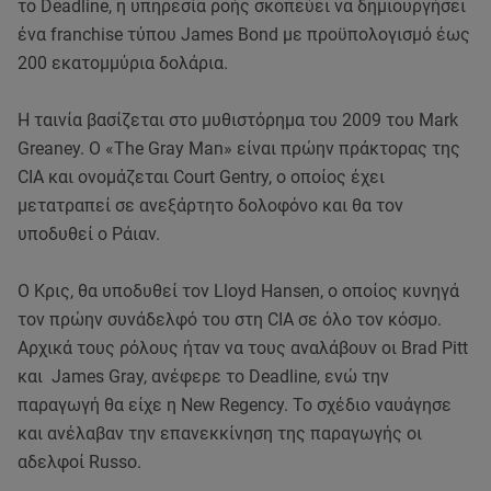
το Deadline, η υπηρεσία ροής σκοπεύει να δημιουργήσει
ένα franchise τύπου James Bond με προϋπολογισμό έως
200 εκατομμύρια δολάρια.
Η ταινία βασίζεται στο μυθιστόρημα του 2009 του Mark
Greaney. Ο «The Gray Man» είναι πρώην πράκτορας της
CIA και ονομάζεται Court Gentry, ο οποίος έχει
μετατραπεί σε ανεξάρτητο δολοφόνο και θα τον
υποδυθεί ο Ράιαν.
Ο Κρις, θα υποδυθεί τον Lloyd Hansen, ο οποίος κυνηγά
τον πρώην συνάδελφό του στη CIA σε όλο τον κόσμο.
Αρχικά τους ρόλους ήταν να τους αναλάβουν οι Brad Pitt
και James Gray, ανέφερε το Deadline, ενώ την
παραγωγή θα είχε η New Regency. Το σχέδιο ναυάγησε
και ανέλαβαν την επανεκκίνηση της παραγωγής οι
αδελφοί Russo.