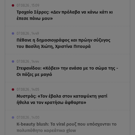
07.08.26 , 15:09
Τροχαίο Σέρρες: «Δεν πρόλαβα να κάνω κάτι κι
έπεσε πάνω μου»
07.08.26 , 14:49
Πέθανε η δημοσιογράφος και πρώην σύζυγος
του Βασίλη Χιώτη, Χριστίνα Πιτουρά
07.08.26 , 14:44
Στεφανίδου: «Κόβει» την ανάσα με το σώμα της -
Οι πόζες με μαγιό
07.08.26 , 14:05
Μυστράς: «Τον έβαλα στον καταψύκτη γιατί
ήθελα να τον κρατήσω άφθαρτο»
07.08.26 , 14:00
K-beauty blush: Τα viral ρουζ που υπόσχονται το
πολυπόθητο κορεάτικο glow