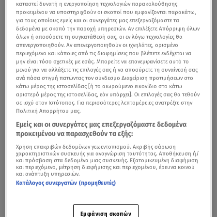
καταστεί δυνατή η ενεργοποίηση τεχνολογιών παρακολούθησης
προκειμένου να υποστηριχθούν οι σκοποί που εμφανίζονται παρακάτω,
για τους οποίους εμείς και οι συνεργάτες μας επεξεργαζόμαστε τα
δεδομένα με σκοπό την παροχή υπηρεσιών. Αν επιλέξετε Απόρριψη όλων
όλων ή αποσύρετε τη συγκατάθεσή σας, οι εν λόγω τεχνολογίες θα
απενεργοποιηθούν. Αν απενεργοποιηθούν οι ιχνηλάτες, ορισμένο
περιεχόμενο και κάποιες από τις διαφημίσεις που βλέπετε ενδέχεται να
μην είναι τόσο σχετικές με εσάς. Μπορείτε να επανεμφανίσετε αυτό το
μενού για να αλλάξετε τις επιλογές σας ή να αποσύρετε τη συναίνεσή σας
ανά πάσα στιγμή πατώντας τον σύνδεσμο Διαχείριση προτιμήσεων στο
κάτω μέρος της ιστοσελίδας [ή το αιωρούμενο εικονίδιο στο κάτω
αριστερό μέρος της ιστοσελίδας, εάν υπάρχει]. Οι επιλογές σας θα τεθούν
σε ισχύ στον Ιστότοπος. Για περισσότερες λεπτομέρειες ανατρέξτε στην
Πολιτική Απορρήτου μας.
Εμείς και οι συνεργάτες μας επεξεργαζόμαστε δεδομένα
προκειμένου να παρασχεθούν τα εξής:
Χρήση επακριβών δεδομένων γεωεντοπισμού. Ακριβής σάρωση
χαρακτηριστικών συσκευής για αναγνώριση ταυτότητας. Αποθήκευση ή/
και πρόσβαση στα δεδομένα μιας συσκευής. Εξατομικευμένη διαφήμιση
και περιεχόμενο, μέτρηση διαφήμισης και περιεχομένου, έρευνα κοινού
και ανάπτυξη υπηρεσιών.
Κατάλογος συνεργατών (προμηθευτές)
Εμφάνιση σκοπών