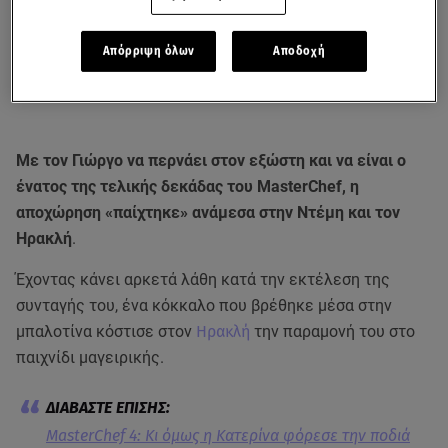
Απόρριψη όλων
Αποδοχή
Με τον Γιώργο να περνάει στον εξώστη και να είναι ο
ένατος της τελικής δεκάδας του MasterChef, η
αποχώρηση «παίχτηκε» ανάμεσα στην Ντέμη και τον
Ηρακλή
.
Έχοντας κάνει αρκετά λάθη κατά την εκτέλεση της
συνταγής του, ένα κόκκαλο που βρέθηκε μέσα στην
μπαλοτίνα κόστισε στον
Ηρακλή
την παραμονή του στο
παιχνίδι μαγειρικής.
MasterChef 4: Κι όμως η Κατερίνα φόρεσε την ποδιά