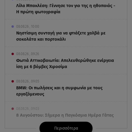
Λίλα Μπακλέση: Γέννησε τον γιο της η ηθοποιός -
Η πρώτη φωτογραφία
08.08.26 , 10:00
Νηστίσιμη συνταγή για να φτιάξετε χαλβά με
σοκολάτα και πορτοκάλι
08.08.26 , 09:26
Φωτιά Αττικοβοιωτία: Απελευθερώθηκε ενέργεια
ίση με 6 βόμβες Χιροσίμα
08.08.26 , 09:05
BMW: Οι πωλήσεις και η συμφωνία με τους
εργαζόμενους
08.08.26 , 09:03
8 Αυγούστου: Σήμερα η Παγκόσμια Ημέρα Γάτας
Περισσότερα
08.08.26 , 08:47