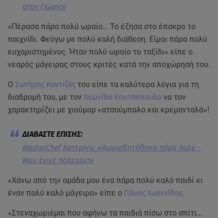
στον Γιώργο!
«Πέρασα πάρα πολύ ωραίο… Το έζησα στο έπακρο το
παιχνίδι. Φεύγω με πολύ καλή διάθεση. Είμαι πάρα πολύ
ευχαριστημένος. Ήταν πολύ ωραίο το ταξίδι» είπε ο
νεαρός μάγειρας στους κριτές κατά την αποχώρησή του.
Ο
Σωτήρης Κοντιζάς
του είπε τα καλύτερα λόγια για τη
διαδρομή του, με τον
Λεωνίδα Κουτσόπουλο
να τον
χαρακτηρίζει με χιούμορ «ατσούμπαλο και κρεμανταλά»!
MasterChef Κατερίνα: «Αμφισβητήθηκα πάρα πολύ -
Μου έγινε πόλεμος!»
«Χάνω από την ομάδα μου ένα πάρα πολύ καλό παιδί κι
έναν πολύ καλό μάγειρα» είπε ο
Πάνος Ιωαννίδης
.
«Στεναχωριέμαι που αφήνω τα παιδιά πίσω στο σπίτι...