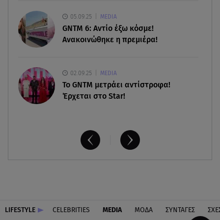
05.09.25
MEDIA
GNTM 6: Αντίο έξω κόσμε!
Ανακοινώθηκε η πρεμιέρα!
02.09.25
MEDIA
Το GNTM μετράει αντίστροφα!
Έρχεται στο Star!
LIFESTYLE
CELEBRITIES
MEDIA
ΜΟΔΑ
ΣΥΝΤΑΓΕΣ
ΣΧΕ