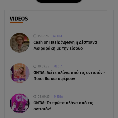
Καιρός Δεκαπενταύγουστος: Βοριάδες έως 9
μποφόρ και πτώση θερμοκρασίας
VIDEOS
08.08.26 , 03:00
Εορτολόγιο: Ποιοι γιορτάζουν στις 8 Αυγούστου
15.07.26
MEDIA
07.08.26 , 22:40
Cash or Trash: Άφωνη η Δέσποινα
Χανιά: Φίδι δάγκωσε 13χρονο σε παραλία
Μοιραράκη με την είσοδο
07.08.26 , 22:05
Φωτιές: Στάχτη Το Πράσινο Στολίδι Της Δυτικής
10.09.25
MEDIA
Αττικής
GNTM: Δείτε πλάνα από τις οντισιόν -
Ποιοι θα καταφέρουν
07.08.26 , 21:50
«Συμφωνία της Μέκκας» για Τουρκία – Σαουδική
Αραβία - Πακιστάν
08.09.25
MEDIA
GNTM: Τα πρώτα πλάνα από τις
οντισιόν!
07.08.26 , 21:50
Καιρός: Έρχονται ξανά 40άρια - Σε ποιες περιοχές