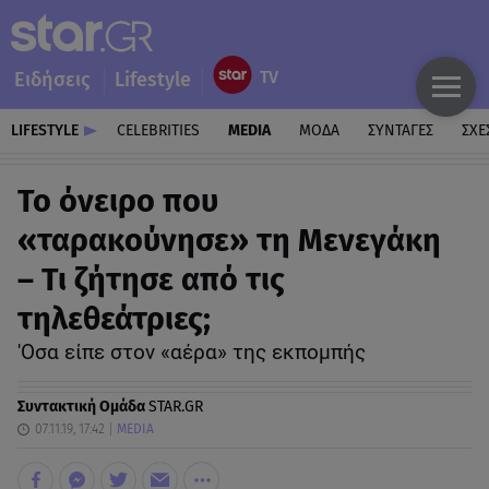
Ειδήσεις
Lifestyle
LIFESTYLE
CELEBRITIES
MEDIA
ΜΟΔΑ
ΣΥΝΤΑΓΕΣ
ΣΧΕ
Το όνειρο που
«ταρακούνησε» τη Μενεγάκη
– Τι ζήτησε από τις
τηλεθεάτριες;
'Οσα είπε στον «αέρα» της εκπομπής
Συντακτική Ομάδα
STAR.GR
07.11.19, 17:42
MEDIA