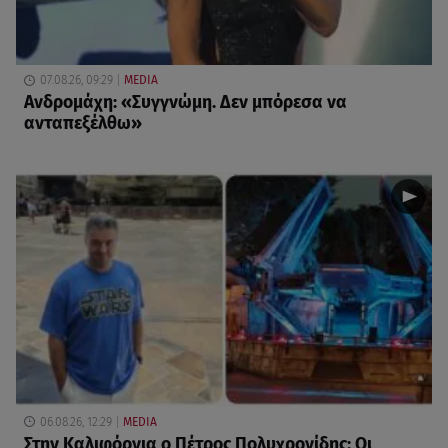
07.08.26, 09:29
MEDIA
Ανδρομάχη: «Συγγνώμη. Δεν μπόρεσα να
ανταπεξέλθω»
06.08.26, 12:29
MEDIA
Στην Καλιφόρνια ο Πέτρος Πολυχρονίδης: Οι