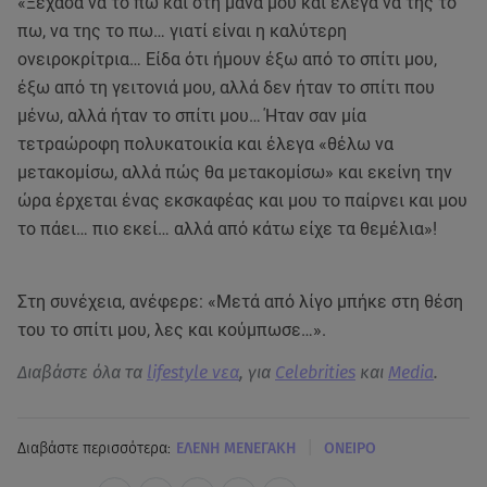
«Ξέχασα να το πω και στη μάνα μου και έλεγα να της το
πω, να της το πω… γιατί είναι η καλύτερη
ονειροκρίτρια… Είδα ότι ήμουν έξω από το σπίτι μου,
έξω από τη γειτονιά μου, αλλά δεν ήταν το σπίτι που
μένω, αλλά ήταν το σπίτι μου… Ήταν σαν μία
τετραώροφη πολυκατοικία και έλεγα «θέλω να
μετακομίσω, αλλά πώς θα μετακομίσω» και εκείνη την
ώρα έρχεται ένας εκσκαφέας και μου το παίρνει και μου
το πάει… πιο εκεί… αλλά από κάτω είχε τα θεμέλια»!
Στη συνέχεια, ανέφερε: «Μετά από λίγο μπήκε στη θέση
του το σπίτι μου, λες και κούμπωσε…».
Διαβάστε όλα τα
lifestyle νεα
, για
Celebrities
και
Media
.
|
Διαβάστε περισσότερα:
ΕΛΕΝΗ ΜΕΝΕΓΑΚΗ
ΟΝΕΙΡΟ