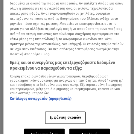
δεδομένα με σκοπό την παροχή υπηρεσιών. Αν επιλέξετε Απόρριψη όλων
όλων ή αποσύρετε τη συγκατάθεσή σας, οι εν λόγω τεχνολογίες θα
απενεργοποιηθούν. Αν απενεργοποιηθούν οι ιχνηλάτες, ορισμένο
περιεχόμενο και κάποιες από τις διαφημίσεις που βλέπετε ενδέχεται να
μην είναι τόσο σχετικές με εσάς. Μπορείτε να επανεμφανίσετε αυτό το
μενού για να αλλάξετε τις επιλογές σας ή να αποσύρετε τη συναίνεσή σας
ανά πάσα στιγμή πατώντας τον σύνδεσμο Διαχείριση προτιμήσεων στο
κάτω μέρος της ιστοσελίδας [ή το αιωρούμενο εικονίδιο στο κάτω
αριστερό μέρος της ιστοσελίδας, εάν υπάρχει]. Οι επιλογές σας θα τεθούν
σε ισχύ στον Ιστότοπος. Για περισσότερες λεπτομέρειες ανατρέξτε στην
Πολιτική Απορρήτου μας.
Εμείς και οι συνεργάτες μας επεξεργαζόμαστε δεδομένα
προκειμένου να παρασχεθούν τα εξής:
Χρήση επακριβών δεδομένων γεωεντοπισμού. Ακριβής σάρωση
χαρακτηριστικών συσκευής για αναγνώριση ταυτότητας. Αποθήκευση ή/
και πρόσβαση στα δεδομένα μιας συσκευής. Εξατομικευμένη διαφήμιση
και περιεχόμενο, μέτρηση διαφήμισης και περιεχομένου, έρευνα κοινού
και ανάπτυξη υπηρεσιών.
Κατάλογος συνεργατών (προμηθευτές)
Εμφάνιση σκοπών