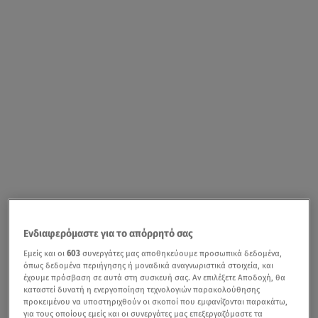
Ενδιαφερόμαστε για το απόρρητό σας
Εμείς και οι
603
συνεργάτες μας αποθηκεύουμε προσωπικά δεδομένα,
όπως δεδομένα περιήγησης ή μοναδικά αναγνωριστικά στοιχεία, και
έχουμε πρόσβαση σε αυτά στη συσκευή σας. Αν επιλέξετε Αποδοχή, θα
καταστεί δυνατή η ενεργοποίηση τεχνολογιών παρακολούθησης
προκειμένου να υποστηριχθούν οι σκοποί που εμφανίζονται παρακάτω,
για τους οποίους εμείς και οι συνεργάτες μας επεξεργαζόμαστε τα