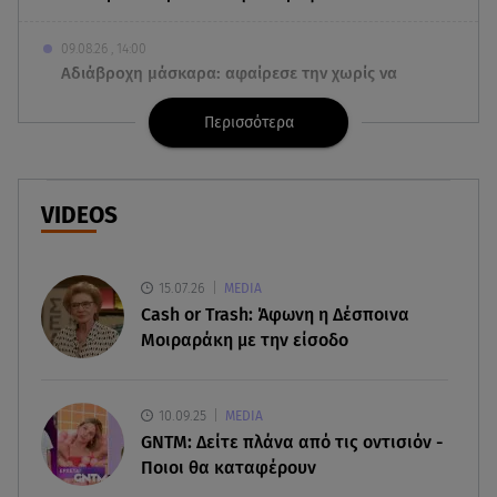
09.08.26 , 14:00
Αδιάβροχη μάσκαρα: αφαίρεσε την χωρίς να
ταλαιπωρείς τις βλεφερίδες σου
Περισσότερα
09.08.26 , 13:47
Χούθι: «Χτύπησαν» διυλιστήριο της Aramco στη
Σαουδική Αραβία
VIDEOS
09.08.26 , 13:31
Μήλος: Ελικόπτερο προσγειώθηκε στο
15.07.26
MEDIA
Σαρακήνικο
Cash or Trash: Άφωνη η Δέσποινα
Μοιραράκη με την είσοδο
09.08.26 , 13:30
Μαντόνα για Γουίλιαμ Όρμπιτ: «Η μουσική σου
μου έδωσε ένα μαγικό χαλί»
10.09.25
MEDIA
GNTM: Δείτε πλάνα από τις οντισιόν -
09.08.26 , 13:15
Ποιοι θα καταφέρουν
Σε Red Code και αύριο Αττική και 15 ακόμα