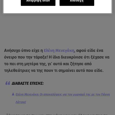
Απόρριψη όλων
Αποδοχή
Ανήσυχο ύπνο είχε η
Ελένη Μενεγάκη
, αφού είδε ένα
όνειρο που την τάραξε! Η ίδια διευκρίνισε ότι ξέχασε να
το πει στη μητέρα της, γι’ αυτό και ζήτησε από
τηλεθεάτριες να της πουν τι σημαίνει αυτό που είδε.
Ελένη Μενεγάκη: Οι αποκαλύψεις για τον χωρισμό της με τον Γιάννη
Λάτσιο!