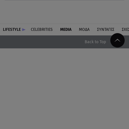
LIFESTYLE
CELEBRITIES
MEDIA
ΜΟΔΑ
ΣΥΝΤΑΓΕΣ
ΣΧΕ
Back to Top