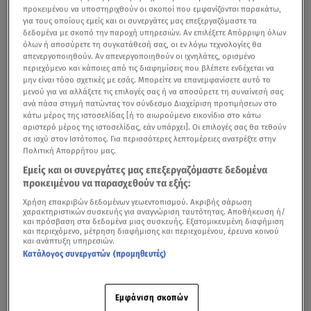
προκειμένου να υποστηριχθούν οι σκοποί που εμφανίζονται παρακάτω,
για τους οποίους εμείς και οι συνεργάτες μας επεξεργαζόμαστε τα
δεδομένα με σκοπό την παροχή υπηρεσιών. Αν επιλέξετε Απόρριψη όλων
όλων ή αποσύρετε τη συγκατάθεσή σας, οι εν λόγω τεχνολογίες θα
απενεργοποιηθούν. Αν απενεργοποιηθούν οι ιχνηλάτες, ορισμένο
περιεχόμενο και κάποιες από τις διαφημίσεις που βλέπετε ενδέχεται να
μην είναι τόσο σχετικές με εσάς. Μπορείτε να επανεμφανίσετε αυτό το
μενού για να αλλάξετε τις επιλογές σας ή να αποσύρετε τη συναίνεσή σας
ανά πάσα στιγμή πατώντας τον σύνδεσμο Διαχείριση προτιμήσεων στο
κάτω μέρος της ιστοσελίδας [ή το αιωρούμενο εικονίδιο στο κάτω
αριστερό μέρος της ιστοσελίδας, εάν υπάρχει]. Οι επιλογές σας θα τεθούν
σε ισχύ στον Ιστότοπος. Για περισσότερες λεπτομέρειες ανατρέξτε στην
Πολιτική Απορρήτου μας.
Εμείς και οι συνεργάτες μας επεξεργαζόμαστε δεδομένα
προκειμένου να παρασχεθούν τα εξής:
Χρήση επακριβών δεδομένων γεωεντοπισμού. Ακριβής σάρωση
χαρακτηριστικών συσκευής για αναγνώριση ταυτότητας. Αποθήκευση ή/
και πρόσβαση στα δεδομένα μιας συσκευής. Εξατομικευμένη διαφήμιση
και περιεχόμενο, μέτρηση διαφήμισης και περιεχομένου, έρευνα κοινού
και ανάπτυξη υπηρεσιών.
Κατάλογος συνεργατών (προμηθευτές)
Εμφάνιση σκοπών