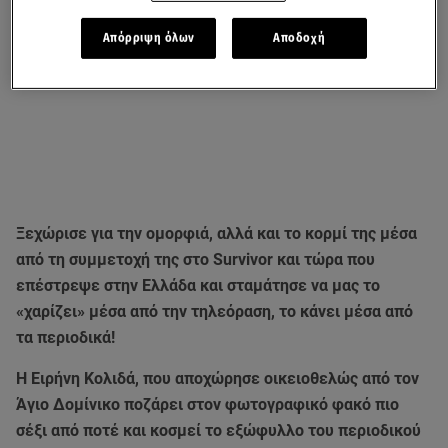
Απόρριψη όλων
Αποδοχή
Ξεχώρισε για την ομορφιά, αλλά και το κορμί της μέσα
από τη συμμετοχή της στο Survivor και τώρα που
επέστρεψε στην Ελλάδα και σταμάτησε να μας το
«χαρίζει» μέσα από την τηλεόραση, το κάνει μέσα από
τα περιοδικά!
Η Ειρήνη Κολιδά, που αποχώρησε οικειοθελώς από τον
Άγιο Δομίνικο ποζάρει στον φωτογραφικό φακό πιο
σέξι από ποτέ και κοσμεί το εξώφυλλο του περιοδικού