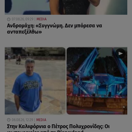
07.08.26, 09:29
MEDIA
Ανδρομάχη: «Συγγνώμη. Δεν μπόρεσα να
ανταπεξέλθω»
06.08.26, 12:29
MEDIA
Στην Καλιφόρνια ο Πέτρος Πολυχρονίδης: Οι