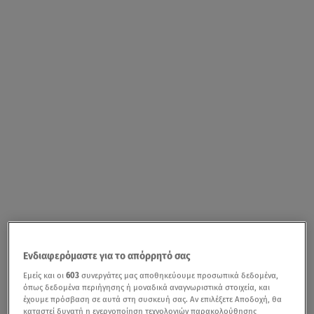
Ενδιαφερόμαστε για το απόρρητό σας
Εμείς και οι
603
συνεργάτες μας αποθηκεύουμε προσωπικά δεδομένα,
όπως δεδομένα περιήγησης ή μοναδικά αναγνωριστικά στοιχεία, και
έχουμε πρόσβαση σε αυτά στη συσκευή σας. Αν επιλέξετε Αποδοχή, θα
καταστεί δυνατή η ενεργοποίηση τεχνολογιών παρακολούθησης