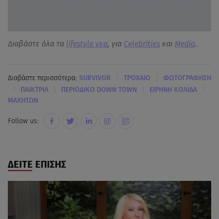
Διαβάστε όλα τα
lifestyle νεα
, για
Celebrities
και
Media
.
|
|
Διαβάστε περισσότερα:
SURVIVOR
ΤΡΟΧΑΙΟ
ΦΩΤΟΓΡΑΦΗΣΗ
|
|
|
|
ΠΑΙΚΤΡΙΑ
ΠΕΡΙΟΔΙΚΟ DOWN TOWN
ΕΙΡΗΝΗ ΚΟΛΙΔΑ
ΜΑΧΗΤΩΝ
Follow us:
ΔΕΙΤΕ ΕΠΙΣΗΣ