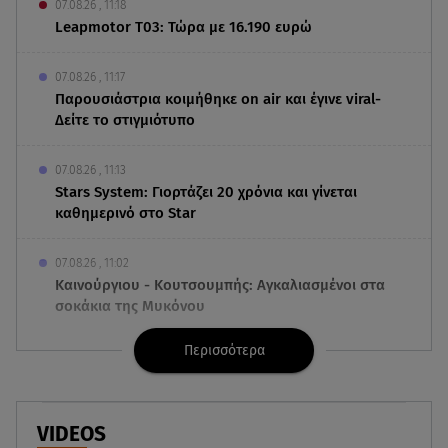
07.08.26 , 11:18
Leapmotor T03: Τώρα με 16.190 ευρώ
07.08.26 , 11:17
Παρουσιάστρια κοιμήθηκε on air και έγινε viral-
Δείτε το στιγμιότυπο
07.08.26 , 11:13
Stars System: Γιορτάζει 20 χρόνια και γίνεται
καθημερινό στο Star
07.08.26 , 11:02
Καινούργιου - Κουτσουμπής: Αγκαλιασμένοι στα
σοκάκια της Μυκόνου
Περισσότερα
07.08.26 , 11:02
Ταϊλάνδη: Μαθητής άνοιξε πυρ σε σχολείο -
Τουλάχιστον 8 νεκροί
VIDEOS