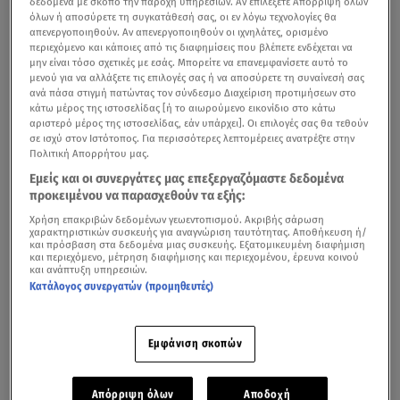
δεδομένα με σκοπό την παροχή υπηρεσιών. Αν επιλέξετε Απόρριψη όλων
όλων ή αποσύρετε τη συγκατάθεσή σας, οι εν λόγω τεχνολογίες θα
απενεργοποιηθούν. Αν απενεργοποιηθούν οι ιχνηλάτες, ορισμένο
περιεχόμενο και κάποιες από τις διαφημίσεις που βλέπετε ενδέχεται να
μην είναι τόσο σχετικές με εσάς. Μπορείτε να επανεμφανίσετε αυτό το
μενού για να αλλάξετε τις επιλογές σας ή να αποσύρετε τη συναίνεσή σας
ανά πάσα στιγμή πατώντας τον σύνδεσμο Διαχείριση προτιμήσεων στο
κάτω μέρος της ιστοσελίδας [ή το αιωρούμενο εικονίδιο στο κάτω
αριστερό μέρος της ιστοσελίδας, εάν υπάρχει]. Οι επιλογές σας θα τεθούν
σε ισχύ στον Ιστότοπος. Για περισσότερες λεπτομέρειες ανατρέξτε στην
Πολιτική Απορρήτου μας.
Η θεατρική παράσταση «Εμπόριο» έρχεται από τις 13
Εμείς και οι συνεργάτες μας επεξεργαζόμαστε δεδομένα
Οκτωβρίου έως 21 Νοεμβρίου στο θέατρο Radar και θα
προκειμένου να παρασχεθούν τα εξής:
προβάλλεται κάθε Τετάρτη και Κυριακή στις 19:00 και
Χρήση επακριβών δεδομένων γεωεντοπισμού. Ακριβής σάρωση
Πέμπτη, Παρασκευή, Σάββατο στις 21:00.
χαρακτηριστικών συσκευής για αναγνώριση ταυτότητας. Αποθήκευση ή/
και πρόσβαση στα δεδομένα μιας συσκευής. Εξατομικευμένη διαφήμιση
και περιεχόμενο, μέτρηση διαφήμισης και περιεχομένου, έρευνα κοινού
και ανάπτυξη υπηρεσιών.
Κατάλογος συνεργατών (προμηθευτές)
«Oι εκτελεστές» κάθε Τετάρτη στο Θέατρο Αλκμήνη
Η διακίνηση και Εμπορία Ανθρώπων –Human Trafficking,
Εμφάνιση σκοπών
είναι ένα είδος βίας, το οποίο λαμβάνει χώρα τόσο σε
κρατικό, αλλά και σε διακρατικό επίπεδο. Σε αυτήν την
Απόρριψη όλων
Αποδοχή