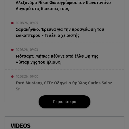
Αλεξάνδρα Νίκα: Φωτογράφισε τον Κωνσταντίνο
Αργυρό στις διακοπές τους
10.08.26 , 09:05
Σαρακήνικο: Έρευνα για την προσγείωση του
ελικοπτέρου - Τι λέει ο χειριστής
10.08.26 , 09:03
Μότσαρτ: Μήπως πέθανε από έλλειψη της
«βιταμίνης του ήλιου»;
10.08.26 , 09:00
Ford Mustang GTD: Οδηγεί ο θρύλος Carlos Sainz
Sr.
Περισσότερα
10.08.26 , 08:49
Τούνη: Αυτός είναι ο εξωτικός προορισμός που
επέλεξε για τα γενέθλιά της
VIDEOS