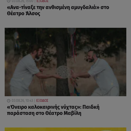
03.08.26, 15:00
ΕΞΟΔΟΣ
«Ανα-τίναξε την ανθισμένη αμυγδαλιά» στο
Θέατρο Άλσος
03.08.26, 10:43
ΕΞΟΔΟΣ
«Όνειρο καλοκαιρινής νύχτας»: Παιδκή
παράσταση στο Θέατρο Μαβίλη