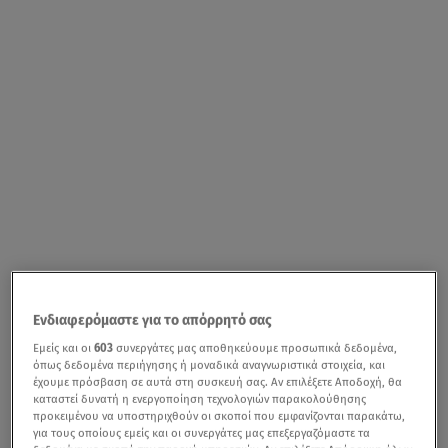
Ενδιαφερόμαστε για το απόρρητό σας
Εμείς και οι
603
συνεργάτες μας αποθηκεύουμε προσωπικά δεδομένα,
όπως δεδομένα περιήγησης ή μοναδικά αναγνωριστικά στοιχεία, και
έχουμε πρόσβαση σε αυτά στη συσκευή σας. Αν επιλέξετε Αποδοχή, θα
καταστεί δυνατή η ενεργοποίηση τεχνολογιών παρακολούθησης
προκειμένου να υποστηριχθούν οι σκοποί που εμφανίζονται παρακάτω,
για τους οποίους εμείς και οι συνεργάτες μας επεξεργαζόμαστε τα