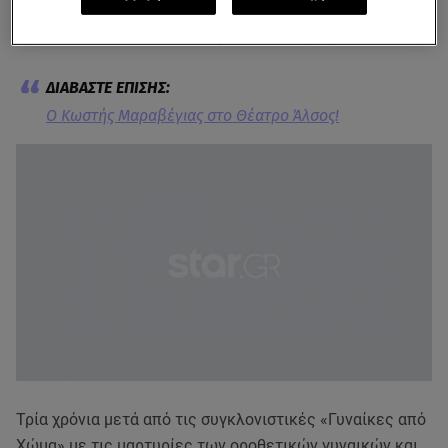
αλυσίδα του αίσχους και της ντροπής, ο πιο κρίσιμος
κρίκος δεν είναι ούτε το θύμα, ούτε ο έμπορος.
Ο Κωστής Μαραβέγιας στο Θέατρο Άλσος!
Τρία χρόνια μετά από τις συγκλονιστικές «Γυναίκες από
Χώμα» με τις μαρτυρίες των οροθετικών γυναικών και