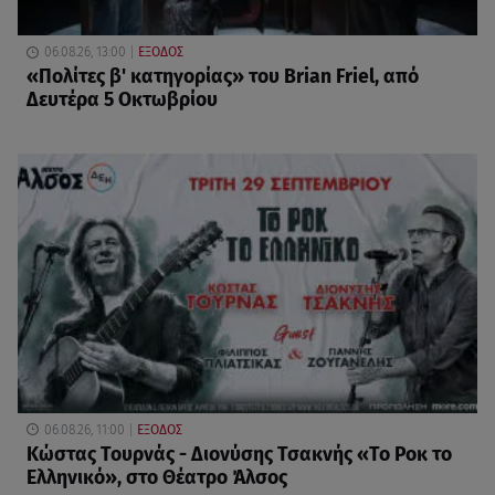
06.08.26, 13:00
ΕΞΟΔΟΣ
«Πολίτες β' κατηγορίας» του Brian Friel, από
Δευτέρα 5 Οκτωβρίου
06.08.26, 11:00
ΕΞΟΔΟΣ
Κώστας Τουρνάς - Διονύσης Τσακνής «Το Ροκ το
Ελληνικό», στο Θέατρο Άλσος