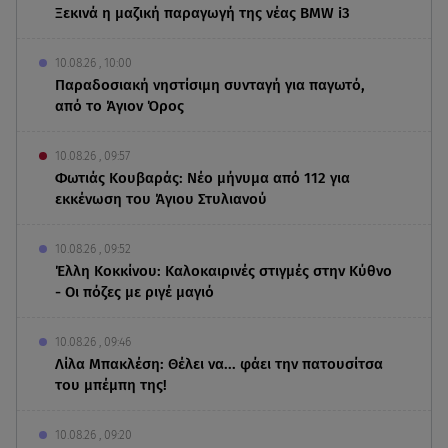
Ξεκινά η μαζική παραγωγή της νέας BMW i3
10.08.26 , 10:00
Παραδοσιακή νηστίσιμη συνταγή για παγωτό,
από το Άγιον Όρος
10.08.26 , 09:57
Φωτιάς Κουβαράς: Νέο μήνυμα από 112 για
εκκένωση του Άγιου Στυλιανού
10.08.26 , 09:52
Έλλη Κοκκίνου: Καλοκαιρινές στιγμές στην Κύθνο
- Οι πόζες με ριγέ μαγιό
10.08.26 , 09:46
Λίλα Μπακλέση: Θέλει να... φάει την πατουσίτσα
του μπέμπη της!
10.08.26 , 09:20