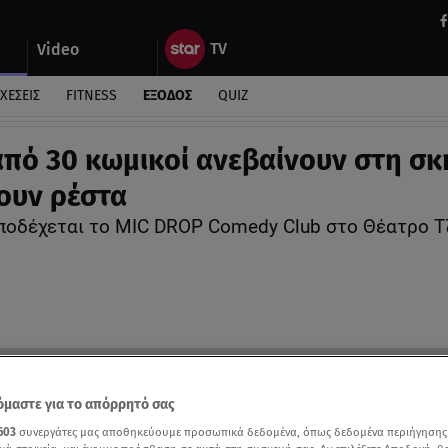
Video
ΧΕΣΕΙΣ
FITNESS
ΕΞΟΔΟΣ
QUIZ
πό 30 κωμικοί ανεβαίνουν στη σκ
νουν ρέστα
ποδέχεται το MIC DROP Comedy Club στο Θέατρο Τ
μαστε για το απόρρητό σας
603
συνεργάτες μας αποθηκεύουμε προσωπικά δεδομένα, όπως δεδομένα περιήγησης