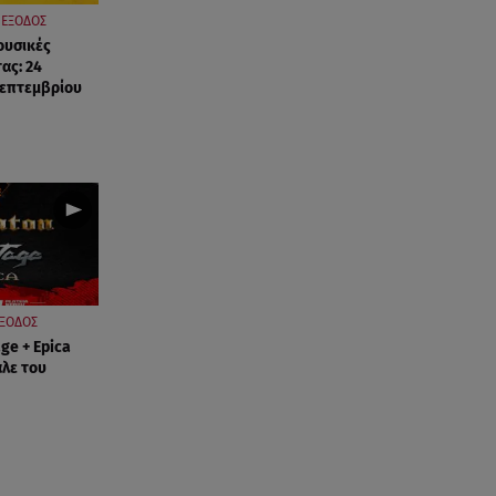
ΕΞΟΔΟΣ
ουσικές
ας: 24
Σεπτεμβρίου
ΞΟΔΟΣ
ge + Epica
άλε του
!