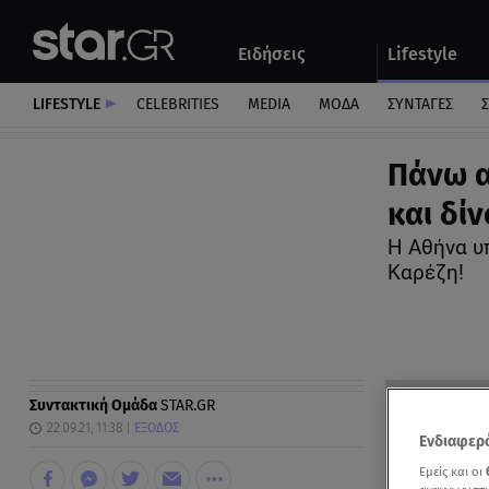
Αθλητικά
Quiz
Ειδήσεις
Lifestyle
Αυτοκίνητο
LIFESTYLE
CELEBRITIES
MEDIA
ΜΟΔΑ
ΣΥΝΤΑΓΕΣ
Σ
Πάνω α
και δί
Η Αθήνα υ
Καρέζη!
Συντακτική Ομάδα
STAR.GR
22.09.21, 11:38
ΕΞΟΔΟΣ
Ενδιαφερό
Εμείς και οι