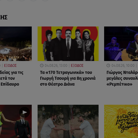
ΣΗΣ
0
ΕΞΟΔΟΣ
04.08.26, 13:00
ΕΞΟΔΟΣ
04.08.26, 10:00
είας για τις
Τα «170 Τετραγωνικά» του
Γιώργος Νταλάρ
ετά τον
Γιωργή Τσουρή για 8η χρονιά
μεγάλες συναυλί
 Επίδαυρο
στο Θέατρο Διάνα
«Ρεμπέτικο»