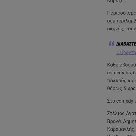
Καρέζη".
Περισσότερο
συμπεριλαμβ
σκηνής, και
«Τζόρντα
Κάθε εβδομάδ
comedians, δ
πολλούς κωμ
θέσεις δωρε
Στο comedy c
Στέλιος Ανα
Βρανά, Δημή
Καραμανλής,