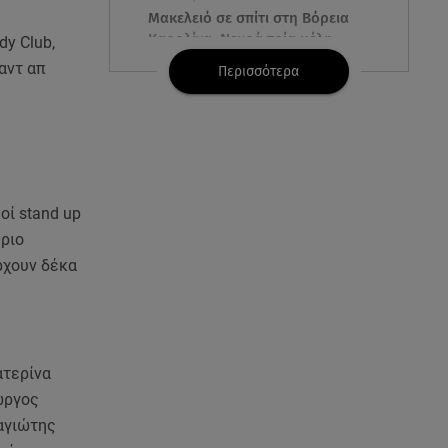
Μακελειό σε σπίτι στη Βόρεια
Καρολίνα: Νεκρά τρία μέλη
y Club,
οικογένειας
αντ απ
Περισσότερα
05.08.26 , 22:35
Αλεξάνδρα Νίκα: Η... χρυσή ώρα
στο σκάφος με την καλύτερη
παρέα!
οί stand up
05.08.26 , 22:27
ήριο
Πόρτο Ράφτη: Bίντεο
ρχουν δέκα
Ντοκουμέντο Από Το
Θανατηφόρο Τροχαίο
05.08.26 , 22:19
Σαμοθράκη: «Μαμά νόμιζες ότι
ατερίνα
δε θα σε ξαναδώ;» -Τα πρώτα
ώργος
λόγια του 22χρονου
αγιώτης