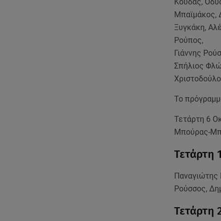
Κούδας, Οδυ
Μπαϊμάκος, 
Ξυγκάκη, Αλ
Ρούπος,
Γιάννης Ρού
Σπήλιος Φλώ
Χριστοδούλου
Το πρόγραμμ
Τετάρτη 6 Ο
Μπούρας-Μπα
Τετάρτη 
Παναγιώτης 
Ρούσσος, Δη
Τετάρτη 