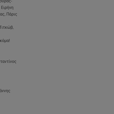
ούρας-
05.08.26 , 21:48
Starte - Γιώργος Δουατζής: «Με
 Ειρήνη
θέλγει ιδιαιτέρως κάθε μορφή
ας, Πάρις
τέχνης»
Τιτκώβ,
05.08.26 , 21:41
«Στην κόψη του ξυραφιού» οι
ακόμα!
συνομιλίες ΗΠΑ – Ιράν
05.08.26 , 21:22
Ευρυδίκη Βαλαβάνη για
σταντίνος
Γρηγόρη Μόργκαν:
«Oνειρευόμουν έναν άντρα σαν
εσένα»
05.08.26 , 20:51
ιάννης
Με γαλλικό... κλειδί η ηλεκτρική
διασύνδεση Ελλάδας – Κύπρου
(GSI)