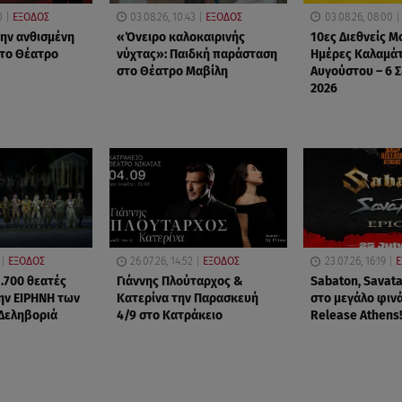
0
ΕΞΟΔΟΣ
03.08.26, 10:43
ΕΞΟΔΟΣ
03.08.26, 08:00
την ανθισμένη
«Όνειρο καλοκαιρινής
10ες Διεθνείς Μ
το Θέατρο
νύχτας»: Παιδκή παράσταση
Ημέρες Καλαμάτ
στο Θέατρο Μαβίλη
Αυγούστου – 6 
2026
ΕΞΟΔΟΣ
26.07.26, 14:52
ΕΞΟΔΟΣ
23.07.26, 16:19
Ε
5.700 θεατές
Γιάννης Πλούταρχος &
Sabaton, Savata
ην ΕΙΡΗΝΗ των
Κατερίνα την Παρασκευή
στο μεγάλο φιν
Δεληβοριά
4/9 στο Κατράκειο
Release Athens