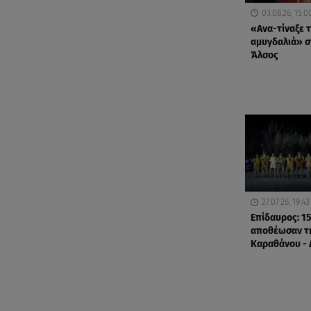
03.08.26, 15:0
«Ανα-τίναξε 
αμυγδαλιά» σ
Άλσος
27.07.26, 19:43
Επίδαυρος: 1
αποθέωσαν τ
Καραθάνου - 