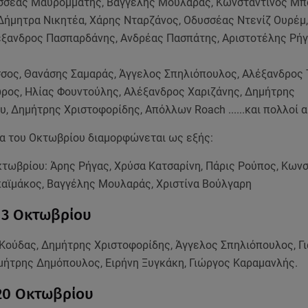
σσέας Μαυρομμάτης, Βαγγέλης Μουλαράς, Κωνσταντίνος Μπ
Δήμητρα Νικητέα, Χάρης Νταρζάνος, Οδυσσέας Ντενίζ Ουρέμ,
έξανδρος Πασπαρδάνης, Ανδρέας Πασπάτης, Αριστοτέλης Ρήγ
σσος, Θανάσης Σαμαράς, Άγγελος Σπηλιόπουλος, Αλέξανδρος 
ρος, Ηλίας Φουντούλης, Αλέξανδρος Χαριζάνης, Δημήτρης
, Δημήτρης Χριστοφορίδης, Απόλλων Roach ......και πολλοί 
α του Οκτωβρίου διαμορφώνεται ως εξής:
κτωβρίου: Άρης Ρήγας, Χρύσα Κατσαρίνη, Πάρις Ρούπος, Κων
ϊμάκος, Βαγγέλης Μουλαράς, Χριστίνα Βούλγαρη
13 Οκτωβρίου
Κούδας, Δημήτρης Χριστοφορίδης, Άγγελος Σπηλιόπουλος, Γ
μήτρης Δημόπουλος, Ειρήνη Ξυγκάκη, Γιώργος Καραμανλής.
20 Οκτωβρίου