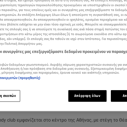
κά στοιχεία, και έχουμε πρόσβαση σε αυτά στη συσκευή σας. Αν επιλέξετε Αποδοχή, θ
νεργοποίηση τεχνολογιών παρακολούθησης προκειμένου να υποστηριχθούν οι σκοποί
ι παρακάτω, για τους οποίους εμείς και οι συνεργάτες μας επεξεργαζόμαστε τα δεδομέ
υπηρεσιών. Αν επιλέξετε Απόρριψη όλων όλων ή αποσύρετε τη συγκατάθεσή σας, οι ε
 θα απενεργοποιηθούν. Αν απενεργοποιηθούν οι ιχνηλάτες, ορισμένο περιεχόμενο και κά
 που βλέπετε ενδέχεται να μην είναι τόσο σχετικές με εσάς. Μπορείτε να επανεμφανίσετ
ξετε τις επιλογές σας ή να αποσύρετε τη συναίνεσή σας ανά πάσα στιγμή πατώντας τον
προτιμήσεων στο κάτω μέρος της ιστοσελίδας [ή το αιωρούμενο εικονίδιο στο κάτω α
δας, εάν υπάρχει]. Οι επιλογές σας θα τεθούν σε ισχύ στον Ιστότοπος. Για περισσότερε
την Πολιτική Απορρήτου μας.
 οι συνεργάτες μας επεξεργαζόμαστε δεδομένα προκειμένου να παρασχ
ριβών δεδομένων γεωεντοπισμού. Ακριβής σάρωση χαρακτηριστικών συσκευής για αν
 Αποθήκευση ή/και πρόσβαση στα δεδομένα μιας συσκευής. Εξατομικευμένη διαφήμι
, μέτρηση διαφήμισης και περιεχομένου, έρευνα κοινού και ανάπτυξη υπηρεσιών.
ότερα άρθρα μας στην αναζήτηση σας
συνεργατών (προμηθευτές)
.gr στις επιλογές σας
Δείτε περισσότερα άρθρα μας στα αποτελέσματα αναζήτησης
η σκοπών
Απόρριψη όλων
Απ
Add star.gr on Google
dy club εμφανίζεται στο κέντρο της Αθήνας, με στέγη το Θέ