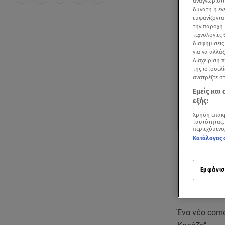
αναγνωριστι
δυνατή η ε
εμφανίζοντα
την παροχή 
τεχνολογίες
διαφημίσεις
για να αλλά
Διαχείριση 
της ιστοσελί
ανατρέξτε σ
Εμείς και
εξής:
Χρήση επακ
ταυτότητας.
περιεχόμενο
Δείτε περισσ
Κατάλογος 
Πρόσθηκη star
Εμφάνισ
Ένα νέο come