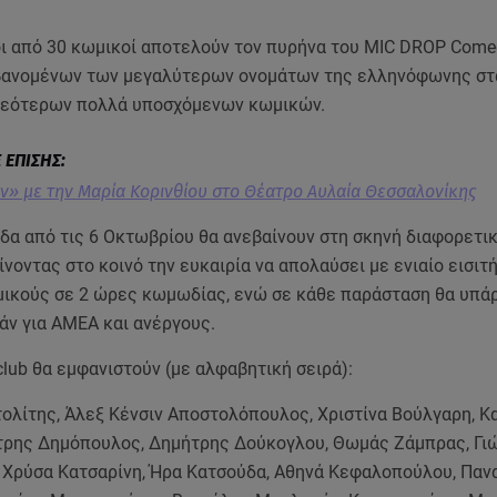
ι από 30 κωμικοί αποτελούν τον πυρήνα του MIC DROP Comed
ανομένων των μεγαλύτερων ονομάτων της ελληνόφωνης στ
 νεότερων πολλά υποσχόμενων κωμικών.
ν» με την Μαρία Κορινθίου στο Θέατρο Αυλαία Θεσσαλονίκης
α από τις 6 Οκτωβρίου θα ανεβαίνουν στη σκηνή διαφορετικ
ίνοντας στο κοινό την ευκαιρία να απολαύσει με ενιαίο εισιτ
ικούς σε 2 ώρες κωμωδίας, ενώ σε κάθε παράσταση θα υπά
άν για ΑΜΕΑ και ανέργους.
lub θα εμφανιστούν (με αλφαβητική σειρά):
τολίτης, Άλεξ Κένσιν Αποστολόπουλος, Χριστίνα Βούλγαρη, Κ
τρης Δημόπουλος, Δημήτρης Δούκογλου, Θωμάς Ζάμπρας, Γι
 Χρύσα Κατσαρίνη, Ήρα Κατσούδα, Αθηνά Κεφαλοπούλου, Παν