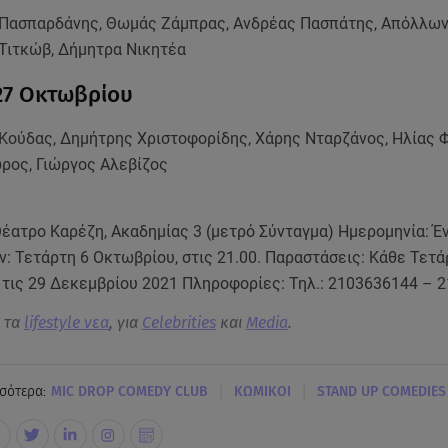
Πασπαρδάνης, Θωμάς Ζάμπρας, Ανδρέας Πασπάτης, Απόλλων
Τιτκώβ, Δήμητρα Νικητέα
27 Οκτωβρίου
Κούδας, Δημήτρης Χριστοφορίδης, Χάρης Νταρζάνος, Ηλίας 
ρος, Γιώργος Αλεβίζος
Θέατρο Καρέζη, Ακαδημίας 3 (μετρό Σύνταγμα) Ημερομηνία: Έ
 Τετάρτη 6 Οκτωβρίου, στις 21.00. Παραστάσεις: Κάθε Τετά
ι τις 29 Δεκεμβρίου 2021 Πληροφορίες: Τηλ.: 2103636144 – 
α τα
lifestyle νεα
, για
Celebrities
και
Media
.
|
|
σότερα:
MIC DROP COMEDY CLUB
ΚΩΜΙΚΟΙ
STAND UP COMEDIES