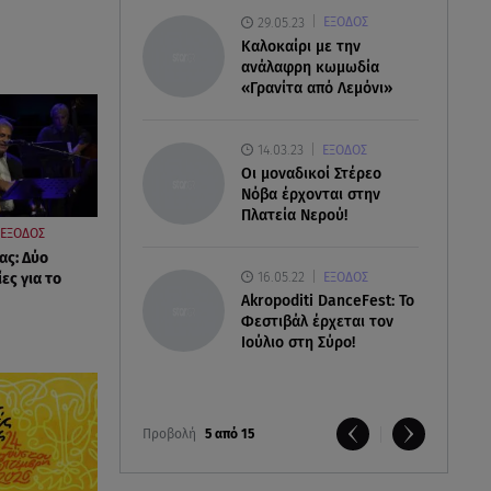
29.05.23
ΕΞΟΔΟΣ
Καλοκαίρι με την
ανάλαφρη κωμωδία
«Γρανίτα από Λεμόνι»
14.03.23
ΕΞΟΔΟΣ
Οι μοναδικοί Στέρεο
Νόβα έρχονται στην
Πλατεία Νερού!
ΕΞΟΔΟΣ
ας: Δύο
16.05.22
ες για το
ΕΞΟΔΟΣ
Akropoditi DanceFest: Το
Φεστιβάλ έρχεται τον
Ιούλιο στη Σύρο!
Προβολή
5 από 15