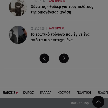
08.08.26 , 13:59
19.02.26
ΣΑΝ ΣΗΜΕΡΑ
Αθηνά Οικονομάκου: Οι... hot αναρτήσεις της με
Θάνατος - θρίλερ για τους πιλότους
animal print μπικίνι!
της οικογένειας Ωνάση
21.09.25
ΣΑΝ ΣΗΜΕΡΑ
Το ερωτικό τρίγωνο που έγινε ένα
από τα πιο επιτυχημένα
ΕΙΔΗΣΕΙΣ
ΚΑΙΡΟΣ
ΕΛΛΑΔΑ
ΚΟΣΜΟΣ
ΠΟΛΙΤΙΚΗ
ΕΚΛΟΓ
Back to Top