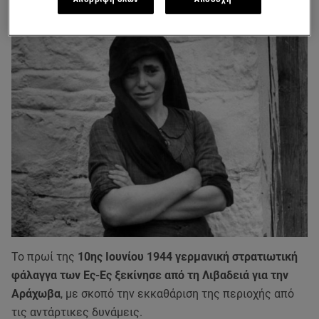
Το πρωί της
10ης Ιουνίου 1944 γερμανική στρατιωτική
φάλαγγα των Ες-Ες ξεκίνησε από τη Λιβαδειά για την
Αράχωβα
, με σκοπό την εκκαθάριση της περιοχής από
τις αντάρτικες δυνάμεις.