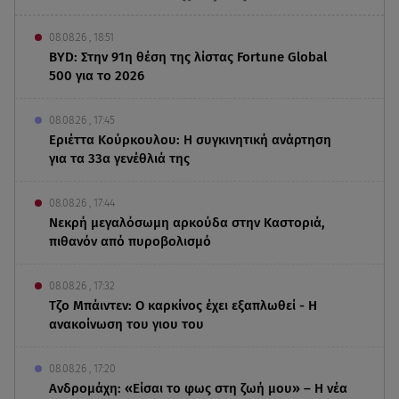
08.08.26 , 18:51
BYD: Στην 91η θέση της λίστας Fortune Global
500 για το 2026
08.08.26 , 17:45
Εριέττα Κούρκουλου: Η συγκινητική ανάρτηση
για τα 33α γενέθλιά της
08.08.26 , 17:44
Νεκρή μεγαλόσωμη αρκούδα στην Καστοριά,
πιθανόν από πυροβολισμό
08.08.26 , 17:32
Τζο Μπάιντεν: Ο καρκίνος έχει εξαπλωθεί - Η
ανακοίνωση του γιου του
08.08.26 , 17:20
Ανδρομάχη: «Είσαι το φως στη ζωή μου» – Η νέα