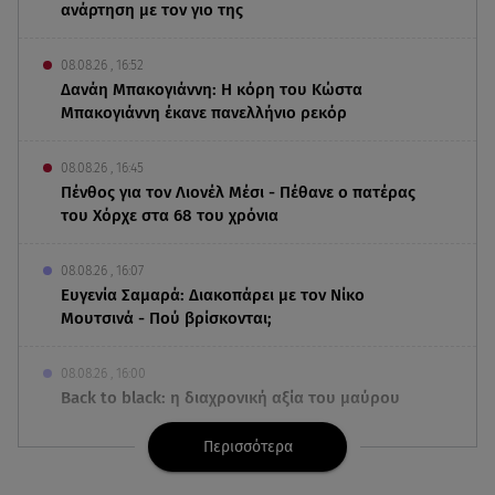
ανάρτηση με τον γιο της
08.08.26 , 16:52
Δανάη Μπακογιάννη: Η κόρη του Κώστα
Μπακογιάννη έκανε πανελλήνιο ρεκόρ
08.08.26 , 16:45
Πένθος για τον Λιονέλ Μέσι - Πέθανε ο πατέρας
του Χόρχε στα 68 του χρόνια
08.08.26 , 16:07
Ευγενία Σαμαρά: Διακοπάρει με τον Νίκο
Μουτσινά - Πού βρίσκονται;
08.08.26 , 16:00
Back to black: η διαχρονική αξία του μαύρου
στην καλοκαιρινή γκαρνταρόμπα
Περισσότερα
08.08.26 , 15:20