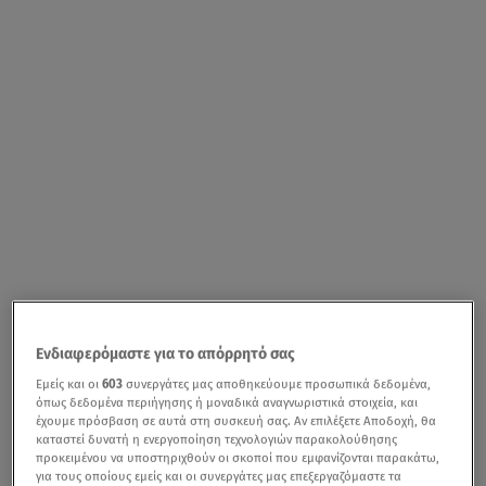
Ενδιαφερόμαστε για το απόρρητό σας
Εμείς και οι
603
συνεργάτες μας αποθηκεύουμε προσωπικά δεδομένα,
όπως δεδομένα περιήγησης ή μοναδικά αναγνωριστικά στοιχεία, και
έχουμε πρόσβαση σε αυτά στη συσκευή σας. Αν επιλέξετε Αποδοχή, θα
καταστεί δυνατή η ενεργοποίηση τεχνολογιών παρακολούθησης
προκειμένου να υποστηριχθούν οι σκοποί που εμφανίζονται παρακάτω,
για τους οποίους εμείς και οι συνεργάτες μας επεξεργαζόμαστε τα