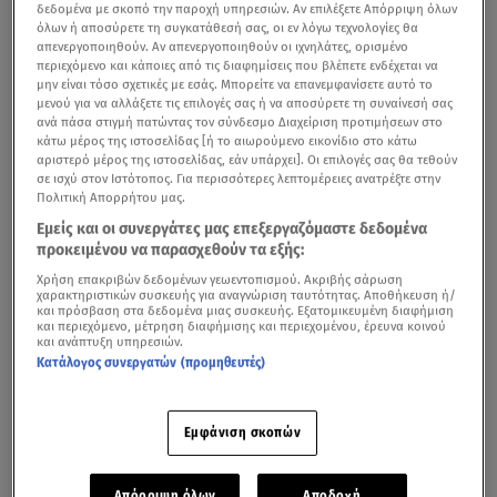
δεδομένα με σκοπό την παροχή υπηρεσιών. Αν επιλέξετε Απόρριψη όλων
όλων ή αποσύρετε τη συγκατάθεσή σας, οι εν λόγω τεχνολογίες θα
απενεργοποιηθούν. Αν απενεργοποιηθούν οι ιχνηλάτες, ορισμένο
περιεχόμενο και κάποιες από τις διαφημίσεις που βλέπετε ενδέχεται να
μην είναι τόσο σχετικές με εσάς. Μπορείτε να επανεμφανίσετε αυτό το
μενού για να αλλάξετε τις επιλογές σας ή να αποσύρετε τη συναίνεσή σας
ανά πάσα στιγμή πατώντας τον σύνδεσμο Διαχείριση προτιμήσεων στο
κάτω μέρος της ιστοσελίδας [ή το αιωρούμενο εικονίδιο στο κάτω
αριστερό μέρος της ιστοσελίδας, εάν υπάρχει]. Οι επιλογές σας θα τεθούν
σε ισχύ στον Ιστότοπος. Για περισσότερες λεπτομέρειες ανατρέξτε στην
Πολιτική Απορρήτου μας.
Εμείς και οι συνεργάτες μας επεξεργαζόμαστε δεδομένα
προκειμένου να παρασχεθούν τα εξής:
Χρήση επακριβών δεδομένων γεωεντοπισμού. Ακριβής σάρωση
χαρακτηριστικών συσκευής για αναγνώριση ταυτότητας. Αποθήκευση ή/
και πρόσβαση στα δεδομένα μιας συσκευής. Εξατομικευμένη διαφήμιση
Σαν σήμερα
έλαβε χώρα η
σφαγή
του Διστόμου από
και περιεχόμενο, μέτρηση διαφήμισης και περιεχομένου, έρευνα κοινού
και ανάπτυξη υπηρεσιών.
τους
Ναζί
.
Πρόκειται για ένα από τα πιο αποτρόπαια
Κατάλογος συνεργατών (προμηθευτές)
εγκλήματα των Ναζί στην κατεχόμενη Ελλάδα.
Εμφάνιση σκοπών
Παγκόσμια Ημέρα κατά του Ρατσισμού: Όλα ξεκίνησαν
από τη Σφαγή του Σάρπβιλ
Απόρριψη όλων
Αποδοχή