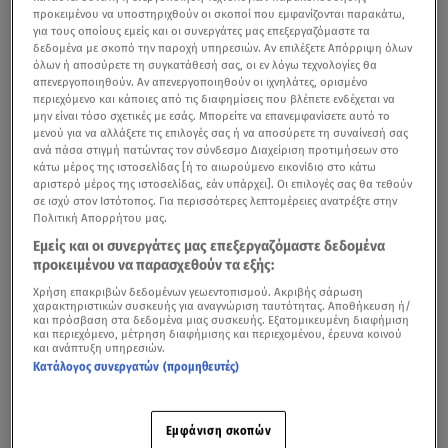
προκειμένου να υποστηριχθούν οι σκοποί που εμφανίζονται παρακάτω,
για τους οποίους εμείς και οι συνεργάτες μας επεξεργαζόμαστε τα
δεδομένα με σκοπό την παροχή υπηρεσιών. Αν επιλέξετε Απόρριψη όλων
όλων ή αποσύρετε τη συγκατάθεσή σας, οι εν λόγω τεχνολογίες θα
απενεργοποιηθούν. Αν απενεργοποιηθούν οι ιχνηλάτες, ορισμένο
περιεχόμενο και κάποιες από τις διαφημίσεις που βλέπετε ενδέχεται να
μην είναι τόσο σχετικές με εσάς. Μπορείτε να επανεμφανίσετε αυτό το
μενού για να αλλάξετε τις επιλογές σας ή να αποσύρετε τη συναίνεσή σας
ανά πάσα στιγμή πατώντας τον σύνδεσμο Διαχείριση προτιμήσεων στο
κάτω μέρος της ιστοσελίδας [ή το αιωρούμενο εικονίδιο στο κάτω
αριστερό μέρος της ιστοσελίδας, εάν υπάρχει]. Οι επιλογές σας θα τεθούν
σε ισχύ στον Ιστότοπος. Για περισσότερες λεπτομέρειες ανατρέξτε στην
Πολιτική Απορρήτου μας.
Εμείς και οι συνεργάτες μας επεξεργαζόμαστε δεδομένα
προκειμένου να παρασχεθούν τα εξής:
Χρήση επακριβών δεδομένων γεωεντοπισμού. Ακριβής σάρωση
χαρακτηριστικών συσκευής για αναγνώριση ταυτότητας. Αποθήκευση ή/
και πρόσβαση στα δεδομένα μιας συσκευής. Εξατομικευμένη διαφήμιση
και περιεχόμενο, μέτρηση διαφήμισης και περιεχομένου, έρευνα κοινού
και ανάπτυξη υπηρεσιών.
Κατάλογος συνεργατών (προμηθευτές)
Εμφάνιση σκοπών