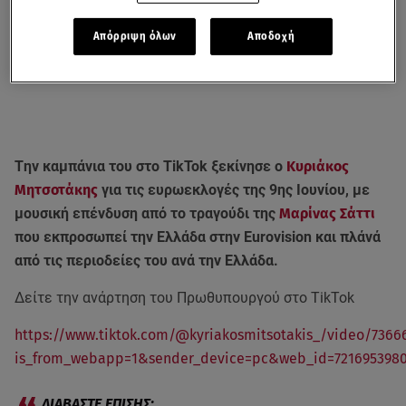
Απόρριψη όλων
Αποδοχή
Tην καμπάνια του στο TikTok ξεκίνησε ο
Κυριάκος
Μητσοτάκης
για τις ευρωεκλογές της 9ης Ιουνίου, με
μουσική επένδυση από το τραγούδι της
Μαρίνας Σάττι
που εκπροσωπεί την Ελλάδα στην Εurovision και πλάνά
από τις περιοδείες του ανά την Ελλάδα.
Δείτε την ανάρτηση του Πρωθυπουργού στο TikTok
https://www.tiktok.com/@kyriakosmitsotakis_/video/7366
is_from_webapp=1&sender_device=pc&web_id=7216953980