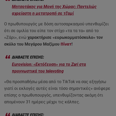
Μητσοτάκης για Μονή της Χώρας: Παντελώς
αχρείαστη η μετατροπή σε τζαμί
Ο πρωθυπουργός με δόση αυτοσαρκασμού υπενθυμίζει
ότι σε ομιλία του είπε τον στίχο «τα τα τα» από το
«Ζάρι», ενώ
χαρακτήρισε «ευρωκομματόσκυλο» τον
σκύλο του Μεγάρου Μαξίμου
Πίνατ
!
Eurovision: «Εκτόξευση» για το Zari στα
προγνωστικά του televoting
«Θα προσπαθήσω μέσα από το TikTok να σας εξηγήσω
γιατί οι εκλογές αυτές είναι τόσο σημαντικές» ανέφερε
επίσης ο πρωθυπουργός, υπενθυμίζοντας ακόμη ότι
απομένουν 31 ημέρες μέχρι τις κάλπες.