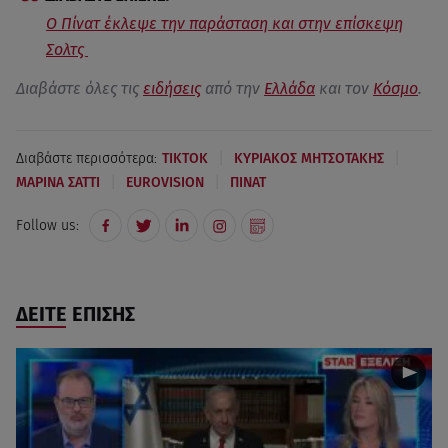
Ο Πίνατ έκλεψε την παράσταση και στην επίσκεψη
Σολτς
Διαβάστε όλες τις
ειδήσεις
από την
Ελλάδα
και τον
Κόσμο
.
|
|
Διαβάστε περισσότερα:
TIKTOK
ΚΥΡΙΑΚΟΣ ΜΗΤΣΟΤΑΚΗΣ
|
|
ΜΑΡΙΝΑ ΣΑΤΤΙ
EUROVISION
ΠΙΝΑΤ
Follow us:
ΔΕΙΤΕ ΕΠΙΣΗΣ