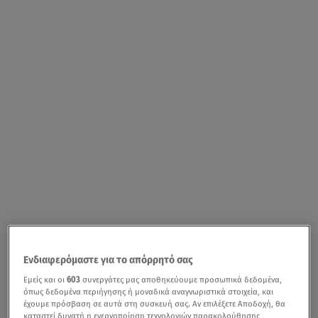
Ενδιαφερόμαστε για το απόρρητό σας
Εμείς και οι
603
συνεργάτες μας αποθηκεύουμε προσωπικά δεδομένα,
όπως δεδομένα περιήγησης ή μοναδικά αναγνωριστικά στοιχεία, και
έχουμε πρόσβαση σε αυτά στη συσκευή σας. Αν επιλέξετε Αποδοχή, θα
καταστεί δυνατή η ενεργοποίηση τεχνολογιών παρακολούθησης