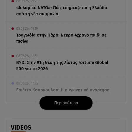
08.08.26 , 21:20
«Ισλαμικό ΝΑΤΟ»: Πώς επηρεάζεται η Ελλάδα
από τη νέα συμμαχία
08.08.26 , 19:19
Τραγωδία στην Πάρο: Νεκρό 4χρονο παιδί σε
πισίνα
08.08.26 , 18:51
BYD: Στην 91η θέση της λίστας Fortune Global
500 για το 2026
08.08.26 , 17:45
Εριέττα Κούρκουλου: Η συγκινητική ανάρτηση
για τα 33α γενέθλιά της
Περισσότερα
08.08.26 , 17:44
Νεκρή μεγαλόσωμη αρκούδα στην Καστοριά,
πιθανόν από πυροβολισμό
VIDEOS