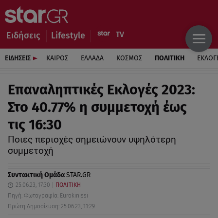
Ειδήσεις
Lifestyle
ΕΙΔΗΣΕΙΣ
ΚΑΙΡΟΣ
ΕΛΛΑΔΑ
ΚΟΣΜΟΣ
ΠΟΛΙΤΙΚΗ
ΕΚΛΟΓ
Επαναληπτικές Εκλογές 2023:
Στο 40.77% η συμμετοχή έως
τις 16:30
Ποιες περιοχές σημειώνουν υψηλότερη
συμμετοχή
Συντακτική Ομάδα
STAR.GR
25.06.23, 17:30
ΠΟΛΙΤΙΚΗ
Πηγή: Φωτογραφία: Eurokinissi
Πρώτη Δημοσίευση: 25.06.23, 11:29