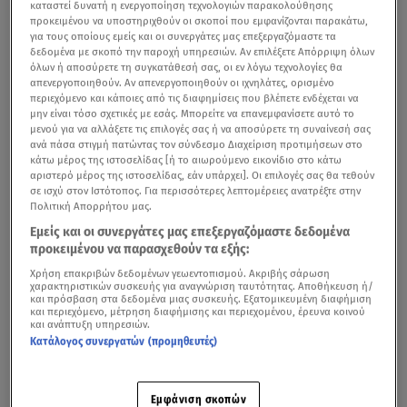
καταστεί δυνατή η ενεργοποίηση τεχνολογιών παρακολούθησης
προκειμένου να υποστηριχθούν οι σκοποί που εμφανίζονται παρακάτω,
για τους οποίους εμείς και οι συνεργάτες μας επεξεργαζόμαστε τα
δεδομένα με σκοπό την παροχή υπηρεσιών. Αν επιλέξετε Απόρριψη όλων
όλων ή αποσύρετε τη συγκατάθεσή σας, οι εν λόγω τεχνολογίες θα
απενεργοποιηθούν. Αν απενεργοποιηθούν οι ιχνηλάτες, ορισμένο
περιεχόμενο και κάποιες από τις διαφημίσεις που βλέπετε ενδέχεται να
μην είναι τόσο σχετικές με εσάς. Μπορείτε να επανεμφανίσετε αυτό το
μενού για να αλλάξετε τις επιλογές σας ή να αποσύρετε τη συναίνεσή σας
ανά πάσα στιγμή πατώντας τον σύνδεσμο Διαχείριση προτιμήσεων στο
κάτω μέρος της ιστοσελίδας [ή το αιωρούμενο εικονίδιο στο κάτω
αριστερό μέρος της ιστοσελίδας, εάν υπάρχει]. Οι επιλογές σας θα τεθούν
σε ισχύ στον Ιστότοπος. Για περισσότερες λεπτομέρειες ανατρέξτε στην
Πολιτική Απορρήτου μας.
Εμείς και οι συνεργάτες μας επεξεργαζόμαστε δεδομένα
προκειμένου να παρασχεθούν τα εξής:
Χρήση επακριβών δεδομένων γεωεντοπισμού. Ακριβής σάρωση
χαρακτηριστικών συσκευής για αναγνώριση ταυτότητας. Αποθήκευση ή/
και πρόσβαση στα δεδομένα μιας συσκευής. Εξατομικευμένη διαφήμιση
και περιεχόμενο, μέτρηση διαφήμισης και περιεχομένου, έρευνα κοινού
και ανάπτυξη υπηρεσιών.
Κατάλογος συνεργατών (προμηθευτές)
Εμφάνιση σκοπών