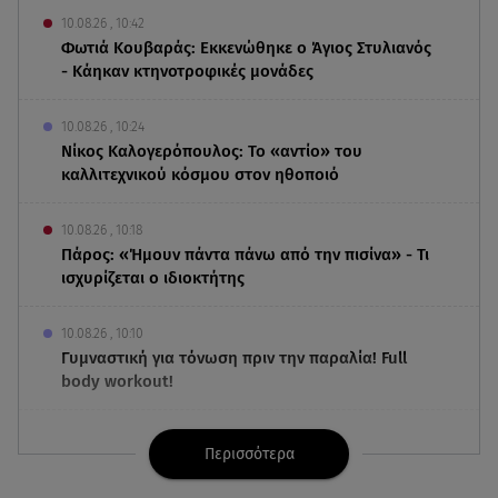
10.08.26 , 10:42
Φωτιά Κουβαράς: Εκκενώθηκε ο Άγιος Στυλιανός
- Κάηκαν κτηνοτροφικές μονάδες
10.08.26 , 10:24
Νίκος Καλογερόπουλος: Το «αντίο» του
καλλιτεχνικού κόσμου στον ηθοποιό
10.08.26 , 10:18
Πάρος: «Ήμουν πάντα πάνω από την πισίνα» - Τι
ισχυρίζεται ο ιδιοκτήτης
10.08.26 , 10:10
Γυμναστική για τόνωση πριν την παραλία! Full
body workout!
10.08.26 , 10:05
Περισσότερα
Ξεκινά η μαζική παραγωγή της νέας BMW i3