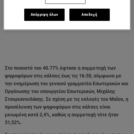
Απόρριψη όλων
Αποδοχή
Στο ποσοστό του 40.77%
έφτασε η συμμετοχή των
ψηφοφόρων στις κάλπες έως τις 16:30, σύμφωνα με
την ενημέρωση του γενικού γραμματέα Εσωτερικών και
Οργάνωσης του υπουργείου Εσωτερικών, Μιχάλης
Σταυριανουδάκης.
Σε σχέση με τις εκλογές του Μαΐου, η
προσέλευση των ψηφοφόρων στις κάλπες είναι
μειωμένη κατά 2,4%, καθώς η συμμετοχή τότε ήταν
31,52%.