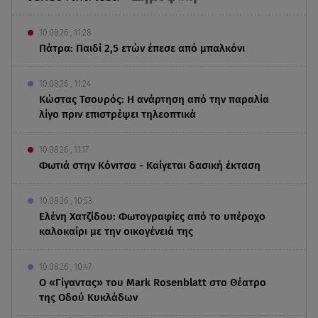
10.08.26 , 11:28
Πάτρα: Παιδί 2,5 ετών έπεσε από μπαλκόνι
10.08.26 , 11:24
Κώστας Τσουρός: Η ανάρτηση από την παραλία
λίγο πριν επιστρέψει τηλεοπτικά
10.08.26 , 11:17
Φωτιά στην Κόνιτσα - Καίγεται δασική έκταση
10.08.26 , 10:53
Ελένη Χατζίδου: Φωτογραφίες από το υπέροχο
καλοκαίρι με την οικογένειά της
10.08.26 , 10:47
Ο «Γίγαντας» του Mark Rosenblatt στο Θέατρο
της Οδού Κυκλάδων