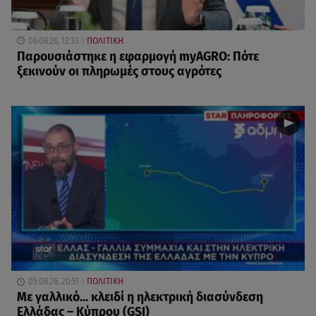
06.08.26, 12:33
ΠΟΛΙΤΙΚΗ
Παρουσιάστηκε η εφαρμογή myAGRO: Πότε
ξεκινούν οι πληρωμές στους αγρότες
05.08.26, 20:51
ΠΟΛΙΤΙΚΗ
Με γαλλικό... κλειδί η ηλεκτρική διασύνδεση
Ελλάδας – Κύπρου (GSI)