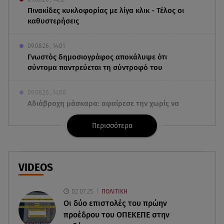
Πινακίδες κυκλοφορίας με λίγα κλικ - Τέλος οι
καθυστερήσεις
09.08.26 , 14:01
Γνωστός δημοσιογράφος αποκάλυψε ότι
σύντομα παντρεύεται τη σύντροφό του
09.08.26 , 14:00
Αδιάβροχη μάσκαρα: αφαίρεσε την χωρίς να
ταλαιπωρείς τις βλεφερίδες σου
Περισσότερα
09.08.26 , 13:47
Χούθι: «Χτύπησαν» διυλιστήριο της Aramco στη
Σαουδική Αραβία
VIDEOS
09.08.26 , 13:31
02.07.25
ΠΟΛΙΤΙΚΗ
Μήλος: Ελικόπτερο προσγειώθηκε στο
Οι δύο επιστολές του πρώην
Σαρακήνικο
προέδρου του ΟΠΕΚΕΠE στην