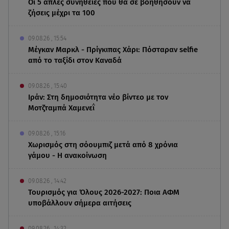
Οι 5 απλές συνήθειες που θα σε βοηθήσουν να
ζήσεις μέχρι τα 100
09.08.26 , 15:54
Μέγκαν Μαρκλ - Πρίγκιπας Χάρι: Πόσταραν selfie
από το ταξίδι στον Καναδά
09.08.26 , 15:40
Ιράν: Στη δημοσιότητα νέο βίντεο με τον
Μοτζταμπά Χαμενεΐ
09.08.26 , 15:16
Χωρισμός στη σόουμπιζ μετά από 8 χρόνια
γάμου - Η ανακοίνωση
09.08.26 , 14:42
Τουρισμός για Όλους 2026-2027: Ποια ΑΦΜ
υποβάλλουν σήμερα αιτήσεις
09.08.26 , 14:32