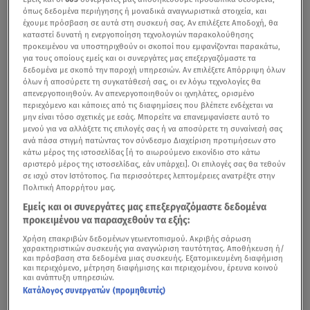
όπως δεδομένα περιήγησης ή μοναδικά αναγνωριστικά στοιχεία, και
έχουμε πρόσβαση σε αυτά στη συσκευή σας. Αν επιλέξετε Αποδοχή, θα
καταστεί δυνατή η ενεργοποίηση τεχνολογιών παρακολούθησης
προκειμένου να υποστηριχθούν οι σκοποί που εμφανίζονται παρακάτω,
για τους οποίους εμείς και οι συνεργάτες μας επεξεργαζόμαστε τα
δεδομένα με σκοπό την παροχή υπηρεσιών. Αν επιλέξετε Απόρριψη όλων
όλων ή αποσύρετε τη συγκατάθεσή σας, οι εν λόγω τεχνολογίες θα
απενεργοποιηθούν. Αν απενεργοποιηθούν οι ιχνηλάτες, ορισμένο
περιεχόμενο και κάποιες από τις διαφημίσεις που βλέπετε ενδέχεται να
μην είναι τόσο σχετικές με εσάς. Μπορείτε να επανεμφανίσετε αυτό το
μενού για να αλλάξετε τις επιλογές σας ή να αποσύρετε τη συναίνεσή σας
ανά πάσα στιγμή πατώντας τον σύνδεσμο Διαχείριση προτιμήσεων στο
κάτω μέρος της ιστοσελίδας [ή το αιωρούμενο εικονίδιο στο κάτω
αριστερό μέρος της ιστοσελίδας, εάν υπάρχει]. Οι επιλογές σας θα τεθούν
σε ισχύ στον Ιστότοπος. Για περισσότερες λεπτομέρειες ανατρέξτε στην
Πολιτική Απορρήτου μας.
Εμείς και οι συνεργάτες μας επεξεργαζόμαστε δεδομένα
προκειμένου να παρασχεθούν τα εξής:
Χρήση επακριβών δεδομένων γεωεντοπισμού. Ακριβής σάρωση
χαρακτηριστικών συσκευής για αναγνώριση ταυτότητας. Αποθήκευση ή/
και πρόσβαση στα δεδομένα μιας συσκευής. Εξατομικευμένη διαφήμιση
και περιεχόμενο, μέτρηση διαφήμισης και περιεχομένου, έρευνα κοινού
και ανάπτυξη υπηρεσιών.
Κατάλογος συνεργατών (προμηθευτές)