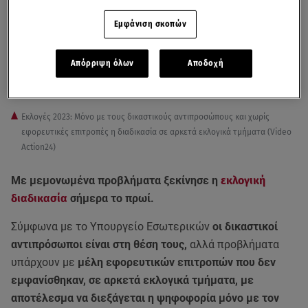
Εμφάνιση σκοπών
Απόρριψη όλων
Αποδοχή
Εκλογές 2023: Μόνο με τους δικαστικούς αντιπροσώπους και χωρίς
εφορευτικές επιτροπές η διαδικασία σε αρκετά εκλογικά τμήματα (Video
Action24)
Με μεμονωμένα προβλήματα ξεκίνησε η
εκλογική
διαδικασία
σήμερα το πρωί.
Σύμφωνα με το Υπουργείο Εσωτερικών
οι δικαστικοί
αντιπρόσωποι είναι στη θέση τους,
αλλά προβλήματα
υπάρχουν με
μέλη εφορευτικών επιτροπών που δεν
εμφανίσθηκαν, σε αρκετά εκλογικά τμήματα, με
αποτέλεσμα να διεξάγεται η ψηφοφορία μόνο με τον