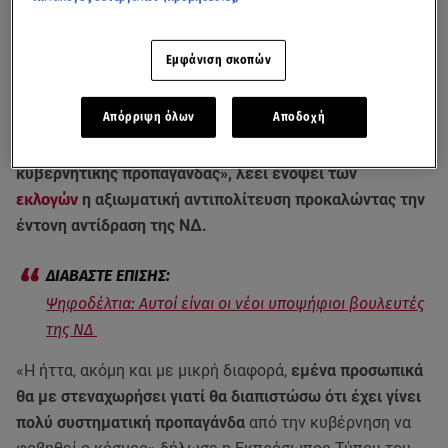
Εμφάνιση σκοπών
Απόρριψη όλων
Αποδοχή
«Τυχόν ήττα του
ΣΥΡΙΖΑ
θα σημαίνει νίκη της
κυβερνητικής προπαγάνδας», λέει ενόψει των
εκλογών
η αξιωματική αντιπολίτευση προκαλώντας την
έντονη αντίδραση της ΝΔ.
Ψηφοδέλτια: Αυτοί είναι οι νέοι υποψήφιοι βουλευτές
της ΝΔ
«Η ήττα, ακόμη και με μικρή διαφορά,
εμένα προσωπικά
θα με στεναχωρήσει γιατί θα διαπιστώσω ότι έχει γίνει
πολύ συστηματική προπαγάνδα
από την κυβέρνηση να