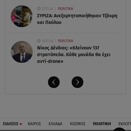
Παραλίες: Πάνω από 1.500 έλεγχοι - Στη μάχη
21.11.24
ΠΟΛΙΤΙΚΗ
drones και νέες τεχνολογίες
ΣΥΡΙΖΑ: Ανεξαρτητοποιήθηκαν Τζάκρη
και Πούλου
14.11.24
ΠΟΛΙΤΙΚΗ
Νίκος Δένδιας: «Κλείνουν 137
στρατόπεδα. Kάθε μονάδα θα έχει
αντί-drone»
ΕΙΔΗΣΕΙΣ
ΚΑΙΡΟΣ
ΕΛΛΑΔΑ
ΚΟΣΜΟΣ
ΠΟΛΙΤΙΚΗ
ΕΚΛΟΓ