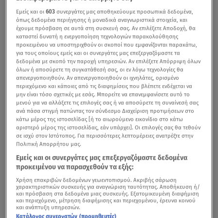
Εμείς και οι
603
συνεργάτες μας αποθηκεύουμε προσωπικά δεδομένα,
όπως δεδομένα περιήγησης ή μοναδικά αναγνωριστικά στοιχεία, και
έχουμε πρόσβαση σε αυτά στη συσκευή σας. Αν επιλέξετε Αποδοχή, θα
καταστεί δυνατή η ενεργοποίηση τεχνολογιών παρακολούθησης
προκειμένου να υποστηριχθούν οι σκοποί που εμφανίζονται παρακάτω,
για τους οποίους εμείς και οι συνεργάτες μας επεξεργαζόμαστε τα
δεδομένα με σκοπό την παροχή υπηρεσιών. Αν επιλέξετε Απόρριψη όλων
όλων ή αποσύρετε τη συγκατάθεσή σας, οι εν λόγω τεχνολογίες θα
απενεργοποιηθούν. Αν απενεργοποιηθούν οι ιχνηλάτες, ορισμένο
περιεχόμενο και κάποιες από τις διαφημίσεις που βλέπετε ενδέχεται να
μην είναι τόσο σχετικές με εσάς. Μπορείτε να επανεμφανίσετε αυτό το
μενού για να αλλάξετε τις επιλογές σας ή να αποσύρετε τη συναίνεσή σας
ανά πάσα στιγμή πατώντας τον σύνδεσμο Διαχείριση προτιμήσεων στο
κάτω μέρος της ιστοσελίδας [ή το αιωρούμενο εικονίδιο στο κάτω
αριστερό μέρος της ιστοσελίδας, εάν υπάρχει]. Οι επιλογές σας θα τεθούν
σε ισχύ στον Ιστότοπος. Για περισσότερες λεπτομέρειες ανατρέξτε στην
Πολιτική Απορρήτου μας.
Εμείς και οι συνεργάτες μας επεξεργαζόμαστε δεδομένα
προκειμένου να παρασχεθούν τα εξής:
Χρήση επακριβών δεδομένων γεωεντοπισμού. Ακριβής σάρωση
χαρακτηριστικών συσκευής για αναγνώριση ταυτότητας. Αποθήκευση ή/
και πρόσβαση στα δεδομένα μιας συσκευής. Εξατομικευμένη διαφήμιση
και περιεχόμενο, μέτρηση διαφήμισης και περιεχομένου, έρευνα κοινού
και ανάπτυξη υπηρεσιών.
Κατάλογος συνεργατών (προμηθευτές)