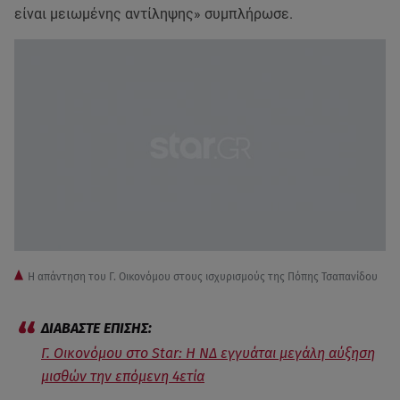
είναι μειωμένης αντίληψης» συμπλήρωσε.
Η απάντηση του Γ. Οικονόμου στους ισχυρισμούς της Πόπης Τσαπανίδου
Γ. Οικονόμου στο Star: Η ΝΔ εγγυάται μεγάλη αύξηση
μισθών την επόμενη 4ετία