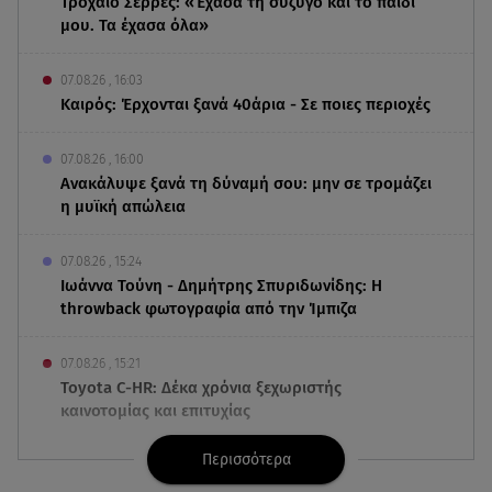
Τροχαίο Σέρρες: «Έχασα τη σύζυγο και το παιδί
μου. Τα έχασα όλα»
07.08.26 , 16:03
Καιρός: Έρχονται ξανά 40άρια - Σε ποιες περιοχές
07.08.26 , 16:00
Ανακάλυψε ξανά τη δύναμή σου: μην σε τρομάζει
η μυϊκή απώλεια
07.08.26 , 15:24
Ιωάννα Τούνη - Δημήτρης Σπυριδωνίδης: Η
throwback φωτογραφία από την Ίμπιζα
07.08.26 , 15:21
Toyota C-HR: Δέκα χρόνια ξεχωριστής
καινοτομίας και επιτυχίας
Περισσότερα
07.08.26 , 15:09
Τροχαίο Σέρρες: «Δεν πρόλαβα να κάνω κάτι κι