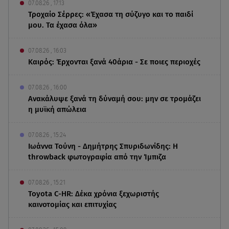
07.08.26 , 17:13
Τροχαίο Σέρρες: «Έχασα τη σύζυγο και το παιδί
μου. Τα έχασα όλα»
07.08.26 , 16:03
Καιρός: Έρχονται ξανά 40άρια - Σε ποιες περιοχές
07.08.26 , 16:00
Ανακάλυψε ξανά τη δύναμή σου: μην σε τρομάζει
η μυϊκή απώλεια
07.08.26 , 15:24
Ιωάννα Τούνη - Δημήτρης Σπυριδωνίδης: Η
throwback φωτογραφία από την Ίμπιζα
07.08.26 , 15:21
Toyota C-HR: Δέκα χρόνια ξεχωριστής
καινοτομίας και επιτυχίας