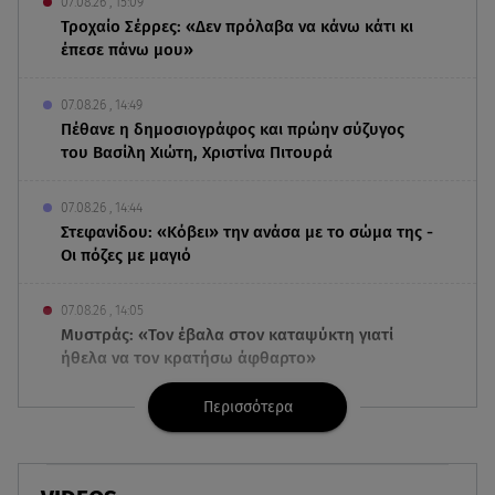
07.08.26 , 15:09
Τροχαίο Σέρρες: «Δεν πρόλαβα να κάνω κάτι κι
έπεσε πάνω μου»
07.08.26 , 14:49
Πέθανε η δημοσιογράφος και πρώην σύζυγος
του Βασίλη Χιώτη, Χριστίνα Πιτουρά
07.08.26 , 14:44
Στεφανίδου: «Κόβει» την ανάσα με το σώμα της -
Οι πόζες με μαγιό
07.08.26 , 14:05
Μυστράς: «Τον έβαλα στον καταψύκτη γιατί
ήθελα να τον κρατήσω άφθαρτο»
Περισσότερα
07.08.26 , 14:00
K-beauty blush: Τα viral ρουζ που υπόσχονται το
πολυπόθητο κορεάτικο glow