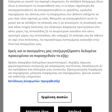
δεδομένα με σκοπό την παροχή υπηρεσιών. Αν επιλέξετε Απόρριψη όλων
όλων ή αποσύρετε τη συγκατάθεσή σας, οι εν λόγω τεχνολογίες θα
απενεργοποιηθούν. Αν απενεργοποιηθούν οι ιχνηλάτες, ορισμένο
περιεχόμενο και κάποιες από τις διαφημίσεις που βλέπετε ενδέχεται να
μην είναι τόσο σχετικές με εσάς. Μπορείτε να επανεμφανίσετε αυτό το
μενού για να αλλάξετε τις επιλογές σας ή να αποσύρετε τη συναίνεσή σας
ανά πάσα στιγμή πατώντας τον σύνδεσμο Διαχείριση προτιμήσεων στο
κάτω μέρος της ιστοσελίδας [ή το αιωρούμενο εικονίδιο στο κάτω
αριστερό μέρος της ιστοσελίδας, εάν υπάρχει]. Οι επιλογές σας θα τεθούν
σε ισχύ στον Ιστότοπος. Για περισσότερες λεπτομέρειες ανατρέξτε στην
Η ανάρτηση του πρωθυπουργού Κ. Μητσοτάκη με την οποία ζητάει
Πολιτική Απορρήτου μας.
συγγνώμη από τους συγγενείς των θυμάτων για το δυστύχημα στα Τέμπη
Εμείς και οι συνεργάτες μας επεξεργαζόμαστε δεδομένα
(Video Star)
προκειμένου να παρασχεθούν τα εξής:
Χρήση επακριβών δεδομένων γεωεντοπισμού. Ακριβής σάρωση
Συγγνώμη ζήτησε πριν λίγο ο πρωθυπουργός
Κυριάκος
χαρακτηριστικών συσκευής για αναγνώριση ταυτότητας. Αποθήκευση ή/
και πρόσβαση στα δεδομένα μιας συσκευής. Εξατομικευμένη διαφήμιση
Μητσοτάκης
από τις οικογένειες των θυμάτων για το
και περιεχόμενο, μέτρηση διαφήμισης και περιεχομένου, έρευνα κοινού
και ανάπτυξη υπηρεσιών.
σιδηροδρομικό δυστύχημα στα
Τέμπη
με ανάρτηση στον
Κατάλογος συνεργατών (προμηθευτές)
προσωπικό του λογαρισασμό στο Facebook.
Εμφάνιση σκοπών
Απόρριψη όλων
Αποδοχή