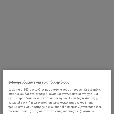
Ενδιαφερόμαστε για το απόρρητό σας
Εμείς και οι
603
συνεργάτες μας αποθηκεύουμε προσωπικά δεδομένα,
όπως δεδομένα περιήγησης ή μοναδικά αναγνωριστικά στοιχεία, και
έχουμε πρόσβαση σε αυτά στη συσκευή σας. Αν επιλέξετε Αποδοχή, θα
καταστεί δυνατή η ενεργοποίηση τεχνολογιών παρακολούθησης
προκειμένου να υποστηριχθούν οι σκοποί που εμφανίζονται παρακάτω,
για τους οποίους εμείς και οι συνεργάτες μας επεξεργαζόμαστε τα