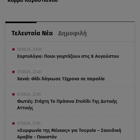
κόμμα Καρυστιανού
Τελευταία Νέα
Δημοφιλή
08.08.26 , 03:00
Εορτολόγιο: Ποιοι γιορτάζουν στις 8 Αυγούστου
07.08.26 , 22:40
Χανιά: Φίδι δάγκωσε 13χρονο σε παραλία
07.08.26 , 22:05
Φωτιές: Στάχτη Το Πράσινο Στολίδι Της Δυτικής
Αττικής
07.08.26 , 21:50
«Συμφωνία της Μέκκας» για Τουρκία – Σαουδική
Αραβία - Πακιστάν