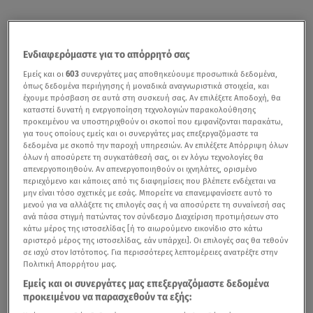
Ενδιαφερόμαστε για το απόρρητό σας
Εμείς και οι
603
συνεργάτες μας αποθηκεύουμε προσωπικά δεδομένα,
όπως δεδομένα περιήγησης ή μοναδικά αναγνωριστικά στοιχεία, και
έχουμε πρόσβαση σε αυτά στη συσκευή σας. Αν επιλέξετε Αποδοχή, θα
καταστεί δυνατή η ενεργοποίηση τεχνολογιών παρακολούθησης
προκειμένου να υποστηριχθούν οι σκοποί που εμφανίζονται παρακάτω,
για τους οποίους εμείς και οι συνεργάτες μας επεξεργαζόμαστε τα
δεδομένα με σκοπό την παροχή υπηρεσιών. Αν επιλέξετε Απόρριψη όλων
όλων ή αποσύρετε τη συγκατάθεσή σας, οι εν λόγω τεχνολογίες θα
απενεργοποιηθούν. Αν απενεργοποιηθούν οι ιχνηλάτες, ορισμένο
περιεχόμενο και κάποιες από τις διαφημίσεις που βλέπετε ενδέχεται να
μην είναι τόσο σχετικές με εσάς. Μπορείτε να επανεμφανίσετε αυτό το
μενού για να αλλάξετε τις επιλογές σας ή να αποσύρετε τη συναίνεσή σας
ανά πάσα στιγμή πατώντας τον σύνδεσμο Διαχείριση προτιμήσεων στο
κάτω μέρος της ιστοσελίδας [ή το αιωρούμενο εικονίδιο στο κάτω
αριστερό μέρος της ιστοσελίδας, εάν υπάρχει]. Οι επιλογές σας θα τεθούν
σε ισχύ στον Ιστότοπος. Για περισσότερες λεπτομέρειες ανατρέξτε στην
Πολιτική Απορρήτου μας.
Εμείς και οι συνεργάτες μας επεξεργαζόμαστε δεδομένα
προκειμένου να παρασχεθούν τα εξής: