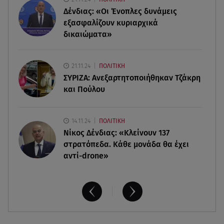
- Σηκώθηκαν εναέρια μέσα
Δένδιας: «Οι Ένοπλες δυνάμεις
εξασφαλίζουν κυριαρχικά
07.08.26 , 18:34
δικαιώματα»
Έξοδος Αυγούστου: Στο 100% η πληρότητα για
Κυκλάδες
21.11.24
ΠΟΛΙΤΙΚΗ
ΣΥΡΙΖΑ: Ανεξαρτητοποιήθηκαν Τζάκρη
και Πούλου
14.11.24
ΠΟΛΙΤΙΚΗ
Νίκος Δένδιας: «Κλείνουν 137
στρατόπεδα. Kάθε μονάδα θα έχει
αντί-drone»