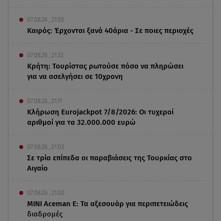
07.08.26 , 21:50
Καιρός: Έρχονται ξανά 40άρια - Σε ποιες περιοχές
07.08.26 , 21:32
Κρήτη: Τουρίστας ρωτούσε πόσο να πληρώσει
για να ασελγήσει σε 10χρονη
07.08.26 , 21:17
Κλήρωση Eurojackpot 7/8/2026: Οι τυχεροί
αριθμοί για τα 32.000.000 ευρώ
07.08.26 , 21:03
Σε τρία επίπεδα οι παραβιάσεις της Τουρκίας στο
Αιγαίο
07.08.26 , 21:00
MINI Aceman E: Τα αξεσουάρ για περιπετειώδεις
διαδρομές