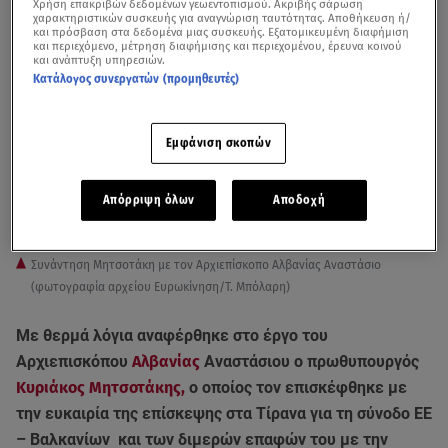
Χρήση επακριβών δεδομένων γεωεντοπισμού. Ακριβής σάρωση
χαρακτηριστικών συσκευής για αναγνώριση ταυτότητας. Αποθήκευση ή/
και πρόσβαση στα δεδομένα μιας συσκευής. Εξατομικευμένη διαφήμιση
και περιεχόμενο, μέτρηση διαφήμισης και περιεχομένου, έρευνα κοινού
και ανάπτυξη υπηρεσιών.
Κατάλογος συνεργατών (προμηθευτές)
Εμφάνιση σκοπών
Απόρριψη όλων
Αποδοχή
Συνάντηση Μητσοτάκη με τον Αρχιεπίσκοπο Αλβανίας Αναστάσιο
(φωτογραφία αρχείου Ευρωκίνηση/Τ. Μπόλαρη)
Με θερμά λόγια αναφέρθηκε στο έργο του
Αρχιεπισκόπου
Αλβανίας
Αναστάσιου ο πρωθυπουργός
Κυριάκος Μητσοτάκης,
ο οποίος τον επισκέφθηκε με
την ευκαιρία της επίσκεψης στα Τίρανα για τη σύνοδο ΕΕ
– Βαλκανίων και των διμερών επαφών του με την