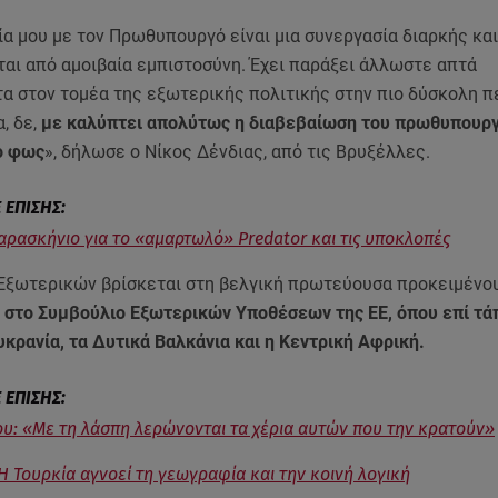
α μου με τον Πρωθυπουργό είναι μια συνεργασία διαρκής και
ται από αμοιβαία εμπιστοσύνη. Έχει παράξει άλλωστε απτά
α στον τομέα της εξωτερικής πολιτικής στην πιο δύσκολη π
α, δε,
με καλύπτει απολύτως η διαβεβαίωση του πρωθυπουργ
ο φως
», δήλωσε ο Νίκος Δένδιας, από τις Βρυξέλλες.
αρασκήνιο για το «αμαρτωλό» Predator και τις υποκλοπές
Εξωτερικών βρίσκεται στη βελγική πρωτεύουσα προκειμένο
 στο Συμβούλιο Εξωτερικών Υποθέσεων της ΕΕ, όπου επί τά
κρανία, τα Δυτικά Βαλκάνια και η Κεντρική Αφρική.
υ: «Με τη λάσπη λερώνονται τα χέρια αυτών που την κρατούν»
 Η Τουρκία αγνοεί τη γεωγραφία και την κοινή λογική