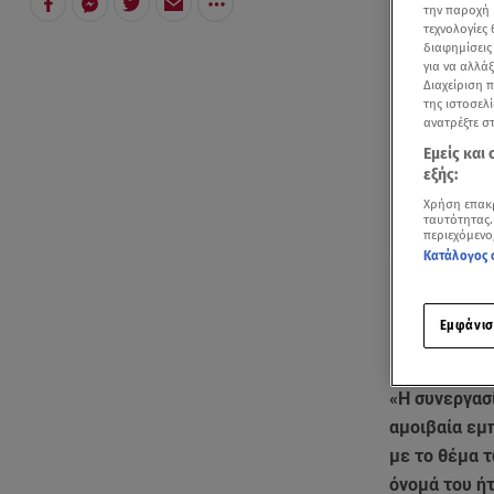
την παροχή 
τεχνολογίες
διαφημίσεις
για να αλλά
Διαχείριση 
της ιστοσελί
ανατρέξτε σ
Εμείς και
εξής:
Χρήση επακ
ταυτότητας.
περιεχόμενο
Κατάλογος 
Εμφάνισ
«Η συνεργασ
αμοιβαία εμ
με το θέμα 
όνομά του ήτ