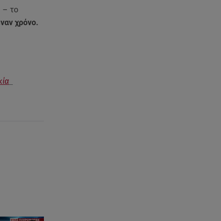
 – το
07.08.26 , 20:18
ναν χρόνο.
Μυστράς: Κρίσιμος για το
κατηγορητήριο ο χρόνος
θανάτου του 90χρονου
07.08.26 , 20:13
κία
Κυψέλη: Tι βρέθηκε στο
διαμέρισμα της 38χρονης Λίζα
07.08.26 , 19:15
Συντάξεις Σεπτεμβρίου: Πότε θα
μπουν τα χρήματα στους
λογαριασμούς
07.08.26 , 18:45
Φωτιά στο Στεφάνι Κορίνθου:
Μήνυμα από το 112 -
Σηκώθηκαν εναέρια μέσα