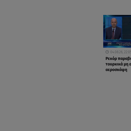
04.08.26, 22:0
Ρεκόρ παραβ
τουρκικά μη
αεροσκάφη