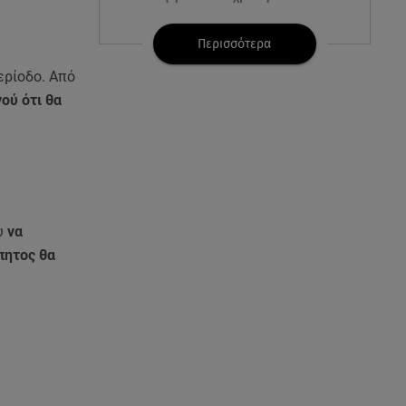
07.08.26 , 21:17
Περισσότερα
Κλήρωση Eurojackpot
ερίοδο. Από
7/8/2026: Οι τυχεροί αριθμοί για
τα 32.000.000 ευρώ
ού ότι θα
07.08.26 , 21:03
Σε τρία επίπεδα οι παραβιάσεις
της Τουρκίας στο Αιγαίο
07.08.26 , 21:00
υ
να
MINI Aceman E: Τα αξεσουάρ για
πητος θα
περιπετειώδεις διαδρομές
07.08.26 , 20:47
Χανιά: Νεκρή βρέθηκε
αγνοούμενη - Ξέφυγε από
αστυνομικούς που την
εντόπισαν