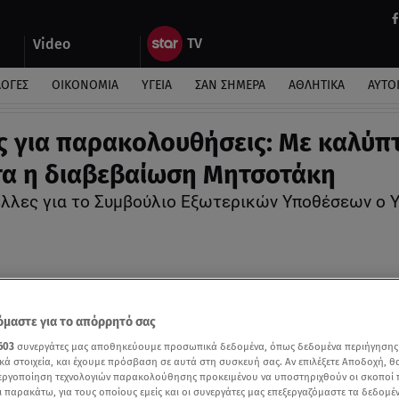
Video
ΛΟΓΕΣ
ΟΙΚΟΝΟΜΙΑ
ΥΓΕΙΑ
ΣΑΝ ΣΗΜΕΡΑ
ΑΘΛΗΤΙΚΑ
ΑΥΤΟ
ς για παρακολουθήσεις: Με καλύπτ
α η διαβεβαίωση Μητσοτάκη
έλλες για το Συμβούλιο Εξωτερικών Υποθέσεων ο 
μαστε για το απόρρητό σας
603
συνεργάτες μας αποθηκεύουμε προσωπικά δεδομένα, όπως δεδομένα περιήγησης
κά στοιχεία, και έχουμε πρόσβαση σε αυτά στη συσκευή σας. Αν επιλέξετε Αποδοχή, θ
νεργοποίηση τεχνολογιών παρακολούθησης προκειμένου να υποστηριχθούν οι σκοποί
ι παρακάτω, για τους οποίους εμείς και οι συνεργάτες μας επεξεργαζόμαστε τα δεδομέ