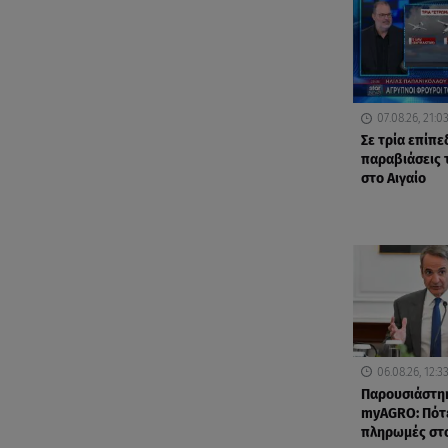
07.08.26, 21:0
Σε τρία επίπε
παραβιάσεις 
στο Αιγαίο
06.08.26, 12:3
Παρουσιάστη
myAGRO: Πότε
πληρωμές στ