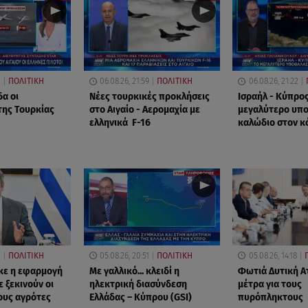
3
ΠΟΛΙΤΙΚΗ
06.08.26, 21:59
ΠΟΛΙΤΙΚΗ
06.08.26, 21:22
δα οι
Νέες τουρκικές προκλήσεις
Ισραήλ - Κύπρος
της Τουρκίας
στο Αιγαίο - Αερομαχία με
μεγαλύτερο υπ
ελληνικά F-16
καλώδιο στον κ
3
ΠΟΛΙΤΙΚΗ
05.08.26, 20:51
ΠΟΛΙΤΙΚΗ
05.08.26, 14:18
κε η εφαρμογή
Με γαλλικό... κλειδί η
Φωτιά Δυτική Ατ
 ξεκινούν οι
ηλεκτρική διασύνδεση
μέτρα για τους
ους αγρότες
Ελλάδας – Κύπρου (GSI)
πυρόπληκτους