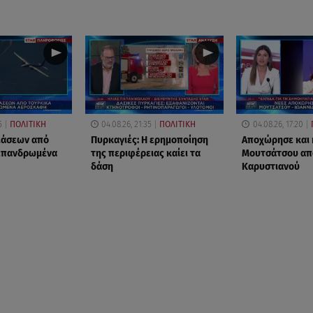
5
ΠΟΛΙΤΙΚΗ
04.08.26, 21:35
ΠΟΛΙΤΙΚΗ
04.08.26, 17:20
ιάσεων από
Πυρκαγιές: Η ερημοποίηση
Αποχώρησε και 
 επανδρωμένα
της περιφέρειας καίει τα
Μουτσάτσου απ
δάση
Καρυστιανού