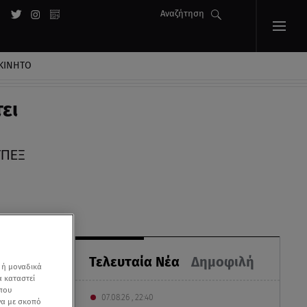
Αναζήτηση
ΚΙΝΗΤΟ
ει
ΥΠΕΞ
Τελευταία Νέα
Δημοφιλή
 ή μοναδικά
α καταστεί
 που
07.08.26 , 22:40
να με σκοπό