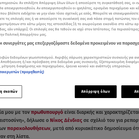
υπηρεσιών. Αν επιλέξετε Απόρριψη όλων όλων ή αποσύρετε τη συγκατάθεσή σας, οι ε
 θα απενεργοποιηθούν. Αν απενεργοποιηθούν οι ιχνηλάτες, ορισμένο περιεχόμενο και κά
 που βλέπετε ενδέχεται να μην είναι τόσο σχετικές με εσάς. Μπορείτε να επανεμφανίσετ
ξετε τις επιλογές σας ή να αποσύρετε τη συναίνεσή σας ανά πάσα στιγμή πατώντας τον
προτιμήσεων στο κάτω μέρος της ιστοσελίδας [ή το αιωρούμενο εικονίδιο στο κάτω α
δας, εάν υπάρχει]. Οι επιλογές σας θα τεθούν σε ισχύ στον Ιστότοπος. Για περισσότερε
την Πολιτική Απορρήτου μας.
 οι συνεργάτες μας επεξεργαζόμαστε δεδομένα προκειμένου να παρασχ
ριβών δεδομένων γεωεντοπισμού. Ακριβής σάρωση χαρακτηριστικών συσκευής για αν
 Αποθήκευση ή/και πρόσβαση στα δεδομένα μιας συσκευής. Εξατομικευμένη διαφήμι
, μέτρηση διαφήμισης και περιεχομένου, έρευνα κοινού και ανάπτυξη υπηρεσιών.
συνεργατών (προμηθευτές)
Δείτε περισσότερα άρθρα μας στα αποτελέσματα αναζήτησης
η σκοπών
Απόρριψη όλων
Απ
Add star.gr on Google
ία μου με τον
πρωθυπουργό
είναι διαρκής και χαρακτηρίζετα
πιστοσύνη», δήλωσε ο
Νίκος Δένδιας
σε σχόλιό του για ρεπορ
των
παρακολουθήσεων
, μετά από κυριακάτικο δημοσίευμα ότι
αν στη λίστα.