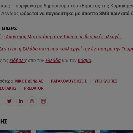
 πως – σύμφωνα με δημοσίευμα του «Βήματος της Κυριακής»
. Δένδιας
φέρεται να παγιδεύτηκε με ύποπτο SMS πριν από έ
ς: Απάντηση Μητσοτάκη στον Τσίπρα με θεσμικές αλλαγές
 Δεν είναι η Ελλάδα αυτή που καλλιεργεί την ένταση με την Τουρ
ς τις
ειδήσεις
από την
Ελλάδα
και τον
Κόσμο
.
|
|
|
σότερα:
ΝΙΚΟΣ ΔΕΝΔΙΑΣ
ΠΑΡΑΚΟΛΟΥΘΗΣΕΙΣ
ΥΠΟΚΛΟΠΕΣ
|
ΣΟΤΑΚΗΣ
PREDATOR
ΣΗΣ