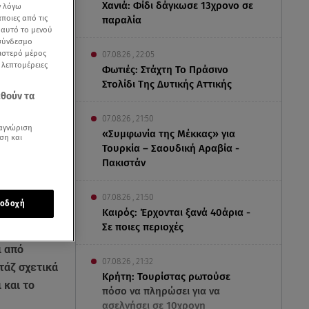
Χανιά: Φίδι δάγκωσε 13χρονο σε
ν λόγω
ποιες από τις
παραλία
ε αυτό το μενού
 σύνδεσμο
ριστερό μέρος
07.08.26 , 22:05
ς λεπτομέρειες
Φωτιές: Στάχτη Το Πράσινο
Στολίδι Της Δυτικής Αττικής
εθούν τα
07.08.26 , 21:50
αγνώριση
«Συμφωνία της Μέκκας» για
ση και
Τουρκία – Σαουδική Αραβία -
Πακιστάν
07.08.26 , 21:50
οδοχή
Καιρός: Έρχονται ξανά 40άρια -
Σε ποιες περιοχές
ι από
07.08.26 , 21:32
τάζ σχετικά
Κρήτη: Τουρίστας ρωτούσε
 και το
πόσο να πληρώσει για να
ασελγήσει σε 10χρονη