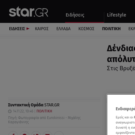
Αθλητικά
Quiz
Ειδήσεις
Lifestyle
Αυτοκίνητο
ΕΙΔΗΣΕΙΣ
ΚΑΙΡΟΣ
ΕΛΛΑΔΑ
ΚΟΣΜΟΣ
ΠΟΛΙΤΙΚΗ
ΕΚ
Δένδια
απόλυτ
Στις Βρυξ
Συντακτική Ομάδα
STAR.GR
Ενδιαφερό
14.11.22, 10:46
ΠΟΛΙΤΙΚΗ
Εμείς και οι
Πηγή: Φωτογραφία από Eurokinissi - Μιχάλης
Καραγιάννης
αναγνωριστι
δυνατή η ε
εμφανίζοντα