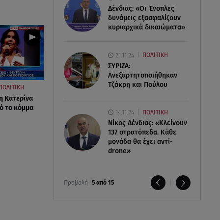
Δένδιας: «Οι Ένοπλες
δυνάμεις εξασφαλίζουν
κυριαρχικά δικαιώματα»
21.11.24
ΠΟΛΙΤΙΚΗ
ΣΥΡΙΖΑ:
Ανεξαρτητοποιήθηκαν
Τζάκρη και Πούλου
ΠΟΛΙΤΙΚΗ
η Κατερίνα
ό το κόμμα
14.11.24
ΠΟΛΙΤΙΚΗ
Νίκος Δένδιας: «Κλείνουν
137 στρατόπεδα. Kάθε
μονάδα θα έχει αντί-
drone»
Προβολή
5 από 15