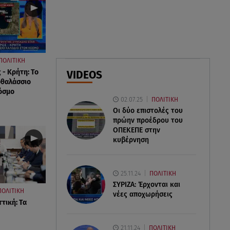
07.08.26 , 18:34
Έξοδος Αυγούστου: Στο 100% η
πληρότητα για Κυκλάδες
07.08.26 , 17:44
ΠΟΛΙΤΙΚΗ
Παιδικοί σταθμοί: Πότε βγαίνουν
 - Κρήτη: Το
VIDEOS
τα προσωρινά αποτελέσματα
οθαλάσσιο
όσμο
02.07.25
ΠΟΛΙΤΙΚΗ
Οι δύο επιστολές του
πρώην προέδρου του
ΟΠΕΚΕΠE στην
κυβέρνηση
25.11.24
ΠΟΛΙΤΙΚΗ
ΣΥΡΙΖΑ: Έρχονται και
ΠΟΛΙΤΙΚΗ
νέες αποχωρήσεις
τική: Τα
21.11.24
ΠΟΛΙΤΙΚΗ