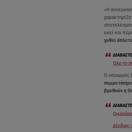
«Η συνεργασί
χαρακτηρίζε
αποτελέσματ
εκεί και πέρ
χυθεί άπλετ
Όλο το π
Ο υπουργός 
συμμετάσχει
βρεθούν η Ου
Οικονόμο
Δένδιας: