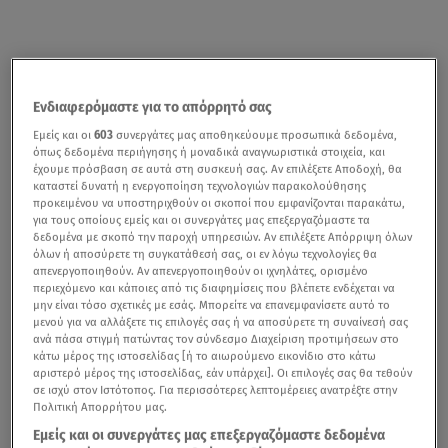
Ενδιαφερόμαστε για το απόρρητό σας
Εμείς και οι
603
συνεργάτες μας αποθηκεύουμε προσωπικά δεδομένα,
όπως δεδομένα περιήγησης ή μοναδικά αναγνωριστικά στοιχεία, και
έχουμε πρόσβαση σε αυτά στη συσκευή σας. Αν επιλέξετε Αποδοχή, θα
καταστεί δυνατή η ενεργοποίηση τεχνολογιών παρακολούθησης
προκειμένου να υποστηριχθούν οι σκοποί που εμφανίζονται παρακάτω,
για τους οποίους εμείς και οι συνεργάτες μας επεξεργαζόμαστε τα
δεδομένα με σκοπό την παροχή υπηρεσιών. Αν επιλέξετε Απόρριψη όλων
όλων ή αποσύρετε τη συγκατάθεσή σας, οι εν λόγω τεχνολογίες θα
απενεργοποιηθούν. Αν απενεργοποιηθούν οι ιχνηλάτες, ορισμένο
περιεχόμενο και κάποιες από τις διαφημίσεις που βλέπετε ενδέχεται να
μην είναι τόσο σχετικές με εσάς. Μπορείτε να επανεμφανίσετε αυτό το
μενού για να αλλάξετε τις επιλογές σας ή να αποσύρετε τη συναίνεσή σας
ανά πάσα στιγμή πατώντας τον σύνδεσμο Διαχείριση προτιμήσεων στο
κάτω μέρος της ιστοσελίδας [ή το αιωρούμενο εικονίδιο στο κάτω
αριστερό μέρος της ιστοσελίδας, εάν υπάρχει]. Οι επιλογές σας θα τεθούν
σε ισχύ στον Ιστότοπος. Για περισσότερες λεπτομέρειες ανατρέξτε στην
Πολιτική Απορρήτου μας.
Εμείς και οι συνεργάτες μας επεξεργαζόμαστε δεδομένα