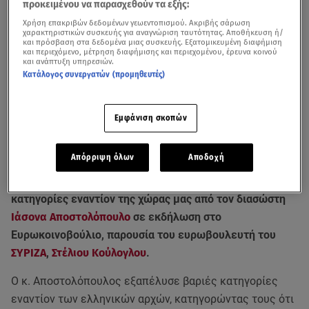
προκειμένου να παρασχεθούν τα εξής:
Χρήση επακριβών δεδομένων γεωεντοπισμού. Ακριβής σάρωση
χαρακτηριστικών συσκευής για αναγνώριση ταυτότητας. Αποθήκευση ή/
και πρόσβαση στα δεδομένα μιας συσκευής. Εξατομικευμένη διαφήμιση
και περιεχόμενο, μέτρηση διαφήμισης και περιεχομένου, έρευνα κοινού
και ανάπτυξη υπηρεσιών.
Κατάλογος συνεργατών (προμηθευτές)
Ο κ. Αποστολόπουλος εξαπέλυσε βαριές κατηγορίες εναντίον των
Εμφάνιση σκοπών
ελληνικών αρχών, κατηγορώντας τους ότι απαγάγουν πρόσφυγες / Βίντεο
από Ομάδα Αλήθειας
Απόρριψη όλων
Αποδοχή
Έντονες αντιδράσεις έχουν προκαλέσει οι πρωτοφανείς
κατηγορίες εναντίον της χώρας μας από τον διασώστη
Ιάσονα Αποστολόπουλο
σε εκδήλωση στο
Ευρωκοινοβούλιο, παρουσία του ευρωβουλευτή του
ΣΥΡΙΖΑ
,
Στέλιου Κούλογλου
.
Ο κ. Αποστολόπουλος εξαπέλυσε βαριές κατηγορίες
εναντίον των ελληνικών αρχών, κατηγορώντας τους ότι