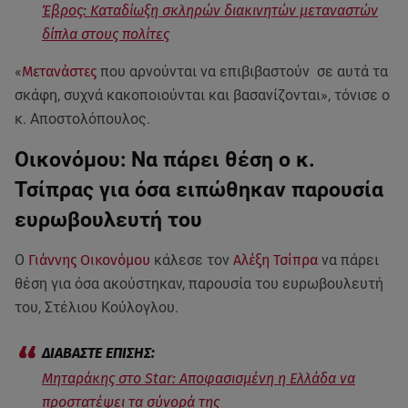
Έβρος: Καταδίωξη σκληρών διακινητών μεταναστών
δίπλα στους πολίτες
«
Μετανάστες
που αρνούνται να επιβιβαστούν σε αυτά τα
σκάφη, συχνά κακοποιούνται και βασανίζονται», τόνισε ο
κ. Αποστολόπουλος.
Οικονόμου: Να πάρει θέση ο κ.
Τσίπρας για όσα ειπώθηκαν παρουσία
ευρωβουλευτή του
Ο
Γιάννης Οικονόμου
κάλεσε τον
Αλέξη Τσίπρα
να πάρει
θέση για όσα ακούστηκαν, παρουσία του ευρωβουλευτή
του, Στέλιου Κούλογλου.
Μηταράκης στο Star: Αποφασισμένη η Ελλάδα να
προστατέψει τα σύνορά της