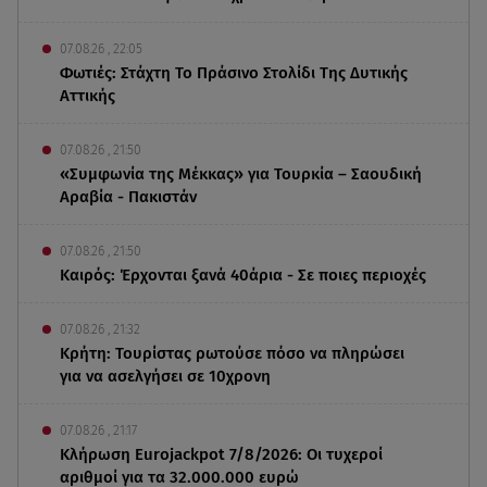
07.08.26 , 22:05
Φωτιές: Στάχτη Το Πράσινο Στολίδι Της Δυτικής
Αττικής
07.08.26 , 21:50
«Συμφωνία της Μέκκας» για Τουρκία – Σαουδική
Αραβία - Πακιστάν
07.08.26 , 21:50
Καιρός: Έρχονται ξανά 40άρια - Σε ποιες περιοχές
07.08.26 , 21:32
Κρήτη: Τουρίστας ρωτούσε πόσο να πληρώσει
για να ασελγήσει σε 10χρονη
07.08.26 , 21:17
Κλήρωση Eurojackpot 7/8/2026: Οι τυχεροί
αριθμοί για τα 32.000.000 ευρώ