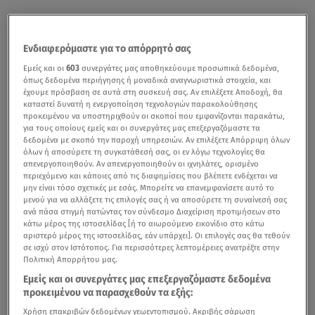
Ενδιαφερόμαστε για το απόρρητό σας
Εμείς και οι
603
συνεργάτες μας αποθηκεύουμε προσωπικά δεδομένα,
όπως δεδομένα περιήγησης ή μοναδικά αναγνωριστικά στοιχεία, και
έχουμε πρόσβαση σε αυτά στη συσκευή σας. Αν επιλέξετε Αποδοχή, θα
καταστεί δυνατή η ενεργοποίηση τεχνολογιών παρακολούθησης
προκειμένου να υποστηριχθούν οι σκοποί που εμφανίζονται παρακάτω,
για τους οποίους εμείς και οι συνεργάτες μας επεξεργαζόμαστε τα
δεδομένα με σκοπό την παροχή υπηρεσιών. Αν επιλέξετε Απόρριψη όλων
όλων ή αποσύρετε τη συγκατάθεσή σας, οι εν λόγω τεχνολογίες θα
απενεργοποιηθούν. Αν απενεργοποιηθούν οι ιχνηλάτες, ορισμένο
«Συγγνώμη» από τους πολίτες για την ταλαιπωρία που
περιεχόμενο και κάποιες από τις διαφημίσεις που βλέπετε ενδέχεται να
υπέστησαν από την επέλαση της
κακοκαιρίας «Ελπίδα»
μην είναι τόσο σχετικές με εσάς. Μπορείτε να επανεμφανίσετε αυτό το
μενού για να αλλάξετε τις επιλογές σας ή να αποσύρετε τη συναίνεσή σας
ζήτησε ο
Κυριάκος Μητσοτάκης
, στην τοποθέτησή του
ανά πάσα στιγμή πατώντας τον σύνδεσμο Διαχείριση προτιμήσεων στο
στο υπουργικό συμβούλιο.
κάτω μέρος της ιστοσελίδας [ή το αιωρούμενο εικονίδιο στο κάτω
αριστερό μέρος της ιστοσελίδας, εάν υπάρχει]. Οι επιλογές σας θα τεθούν
σε ισχύ στον Ιστότοπος. Για περισσότερες λεπτομέρειες ανατρέξτε στην
«Θέλω να ξεκινήσω ζητώντας μία προσωπική και
Πολιτική Απορρήτου μας.
ειλικρινή συγγνώμη από τους συμπολίτες μας, οι οποίοι
Εμείς και οι συνεργάτες μας επεξεργαζόμαστε δεδομένα
ταλαιπωρήθηκαν επί πολλές ώρες, μένοντας
προκειμένου να παρασχεθούν τα εξής:
εγκλωβισμένοι στην Αττική Οδό», σημείωσε.
Χρήση επακριβών δεδομένων γεωεντοπισμού. Ακριβής σάρωση