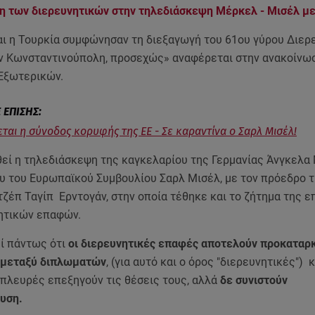
η των διερευνητικών στην τηλεδιάσκεψη Μέρκελ - Μισέλ με
αι η Τουρκία συμφώνησαν τη διεξαγωγή του 61ου γύρου Διερ
ν Κωνσταντινούπολη, προσεχώς» αναφέρεται στην ανακοίνω
Εξωτερικών.
ται η σύνοδος κορυφής της ΕΕ - Σε καραντίνα ο Σαρλ Μισέλ!
θεί η τηλεδιάσκεψη της καγκελαρίου της Γερμανίας Άνγκελα
υ του Ευρωπαϊκού Συμβουλίου Σαρλ Μισέλ, με τον πρόεδρο 
ζέπ Ταγίπ Ερντογάν, στην οποία τέθηκε και το ζήτημα της 
νητικών επαφών.
ί πάντως ότι
οι διερευνητικές επαφές αποτελούν προκαταρκ
 μεταξύ διπλωματών
, (για αυτό και ο όρος "διερευνητικές") 
 πλευρές επεξηγούν τις θέσεις τους, αλλά
δε συνιστούν
υση.