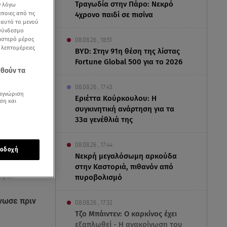
Τραγωδία στην Πάρο: Νεκρό
ν λόγω
ποιες από τις
4χρονο παιδί σε πισίνα
ε αυτό το μενού
 σύνδεσμο
ριστερό μέρος
08.08.26 , 18:51
ς λεπτομέρειες
BYD: Στην 91η θέση της λίστας
Fortune Global 500 για το 2026
εθούν τα
08.08.26 , 17:45
αγνώριση
Εριέττα Κούρκουλου: Η
ση και
συγκινητική ανάρτηση για τα
33α γενέθλιά της
08.08.26 , 17:44
οδοχή
Νεκρή μεγαλόσωμη αρκούδα
στην Καστοριά, πιθανόν από
πυροβολισμό
επαφών
νωσε πριν
08.08.26 , 17:32
Τζο Μπάιντεν: Ο καρκίνος έχει
εξαπλωθεί - Η ανακοίνωση του