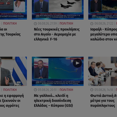
3
ΠΟΛΙΤΙΚΗ
06.08.26, 21:59
ΠΟΛΙΤΙΚΗ
06.08.26, 21:22
δα οι
Νέες τουρκικές προκλήσεις
Ισραήλ - Κύπρος
της Τουρκίας
στο Αιγαίο - Αερομαχία με
μεγαλύτερο υπ
ελληνικά F-16
καλώδιο στον κ
3
ΠΟΛΙΤΙΚΗ
05.08.26, 20:51
ΠΟΛΙΤΙΚΗ
05.08.26, 14:18
κε η εφαρμογή
Με γαλλικό... κλειδί η
Φωτιά Δυτική Ατ
 ξεκινούν οι
ηλεκτρική διασύνδεση
μέτρα για τους
ους αγρότες
Ελλάδας – Κύπρου (GSI)
πυρόπληκτους