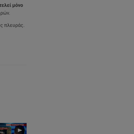
τον Νίκο Μουτσινά - Πού
τελεί μόνο
βρίσκονται;
υρών.
08.08.26 , 16:00
ής πλευράς.
Back to black: η διαχρονική αξία
του μαύρου στην καλοκαιρινή
γκαρνταρόμπα
08.08.26 , 15:20
Δούκισσα Νομικού: Από τη
Μύκονο «πετάχτηκε» στη
Γαλλική Πολυνησία!
08.08.26 , 15:01
Λυκαβηττός: Σε 57χρονη
γυναίκα ανήκει η σορός που
βρέθηκε σε σπηλιά
08.08.26 , 14:50
Κατερίνα Καινούργιου: Η Πάρος