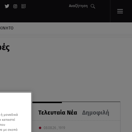
Αναζήτηση
ΚΙΝΗΤΟ
φές
Τελευταία Νέα
Δημοφιλή
 ή μοναδικά
α καταστεί
 που
08.08.26 , 19:19
να με σκοπό