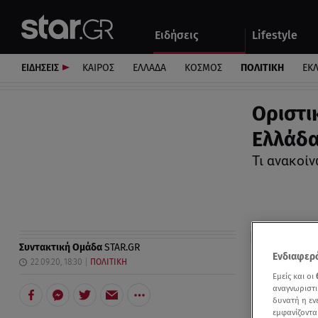
Αθλητικά
Quiz
Ειδήσεις
Lifestyle
Αυτοκίνητο
ΕΙΔΗΣΕΙΣ
ΚΑΙΡΟΣ
ΕΛΛΑΔΑ
ΚΟΣΜΟΣ
ΠΟΛΙΤΙΚΗ
ΕΚ
Οριστι
Ελλάδα
Τι ανακοί
Συντακτική Ομάδα
STAR.GR
Ενδιαφερό
22.09.20, 18:30
ΠΟΛΙΤΙΚΗ
Εμείς και οι
αναγνωριστι
δυνατή η ε
εμφανίζοντα