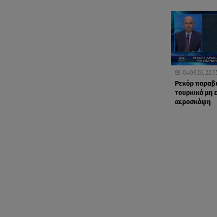
04.08.26, 22:0
Ρεκόρ παραβ
τουρκικά μη
αεροσκάφη