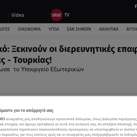
Video
ΛΟΓΕΣ
ΟΙΚΟΝΟΜΙΑ
ΥΓΕΙΑ
ΣΑΝ ΣΗΜΕΡΑ
ΑΘΛΗΤΙΚΑ
ΑΥΤΟ
κό: Ξεκινούν οι διερευνητικές επα
ς - Τουρκίας!
νωσε το Υπουργείο Εξωτερικών
μαστε για το απόρρητό σας
603
συνεργάτες μας αποθηκεύουμε προσωπικά δεδομένα, όπως δεδομένα περιήγησης
κά στοιχεία, και έχουμε πρόσβαση σε αυτά στη συσκευή σας. Αν επιλέξετε Αποδοχή, θ
νεργοποίηση τεχνολογιών παρακολούθησης προκειμένου να υποστηριχθούν οι σκοποί
ι παρακάτω, για τους οποίους εμείς και οι συνεργάτες μας επεξεργαζόμαστε τα δεδομέ