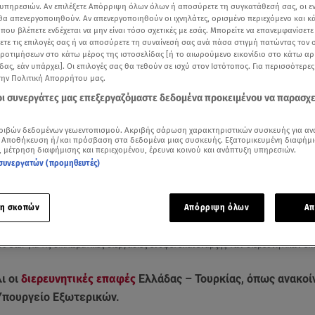
υπηρεσιών. Αν επιλέξετε Απόρριψη όλων όλων ή αποσύρετε τη συγκατάθεσή σας, οι ε
 θα απενεργοποιηθούν. Αν απενεργοποιηθούν οι ιχνηλάτες, ορισμένο περιεχόμενο και κά
 που βλέπετε ενδέχεται να μην είναι τόσο σχετικές με εσάς. Μπορείτε να επανεμφανίσετ
ξετε τις επιλογές σας ή να αποσύρετε τη συναίνεσή σας ανά πάσα στιγμή πατώντας τον
προτιμήσεων στο κάτω μέρος της ιστοσελίδας [ή το αιωρούμενο εικονίδιο στο κάτω α
δας, εάν υπάρχει]. Οι επιλογές σας θα τεθούν σε ισχύ στον Ιστότοπος. Για περισσότερε
την Πολιτική Απορρήτου μας.
 οι συνεργάτες μας επεξεργαζόμαστε δεδομένα προκειμένου να παρασχ
ριβών δεδομένων γεωεντοπισμού. Ακριβής σάρωση χαρακτηριστικών συσκευής για αν
 Αποθήκευση ή/και πρόσβαση στα δεδομένα μιας συσκευής. Εξατομικευμένη διαφήμι
, μέτρηση διαφήμισης και περιεχομένου, έρευνα κοινού και ανάπτυξη υπηρεσιών.
συνεργατών (προμηθευτές)
Δείτε περισσότερα άρθρα μας στα αποτελέσματα αναζήτησης
η σκοπών
Απόρριψη όλων
Απ
Add star.gr on Google
ου Star για τις διπλωματικές διεργασίες ενόψει επανέναρξης των διερευνητικών 
ι οι
διερευνητικές επαφές
Ελλάδας – Τουρκίας, όπως ανακοί
 Υπουργείο Εξωτερικών.