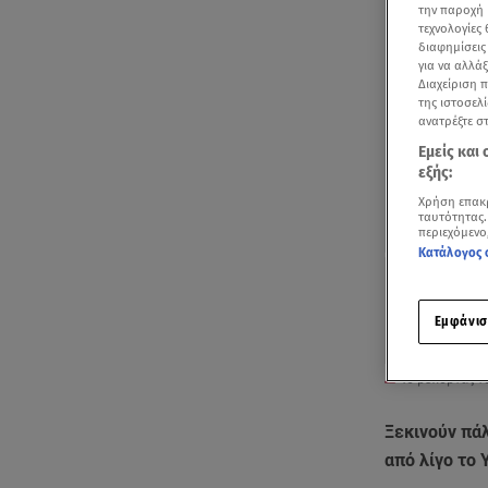
την παροχή 
τεχνολογίες
διαφημίσεις
για να αλλά
Διαχείριση 
της ιστοσελί
ανατρέξτε σ
Εμείς και
εξής:
Χρήση επακ
ταυτότητας.
περιεχόμενο
Κατάλογος 
Εμφάνισ
To ρεπορτάζ τ
Ξεκινούν πάλ
από λίγο το