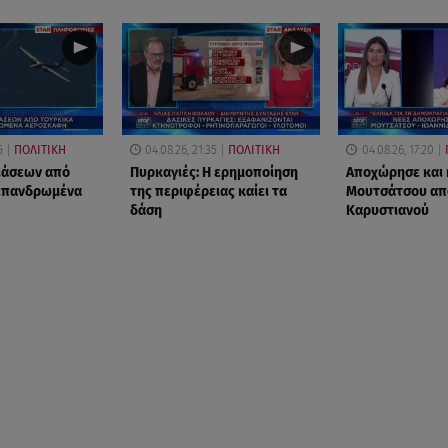
5
ΠΟΛΙΤΙΚΗ
04.08.26, 21:35
ΠΟΛΙΤΙΚΗ
04.08.26, 17:20
ιάσεων από
Πυρκαγιές: Η ερημοποίηση
Αποχώρησε και 
 επανδρωμένα
της περιφέρειας καίει τα
Μουτσάτσου απ
δάση
Καρυστιανού