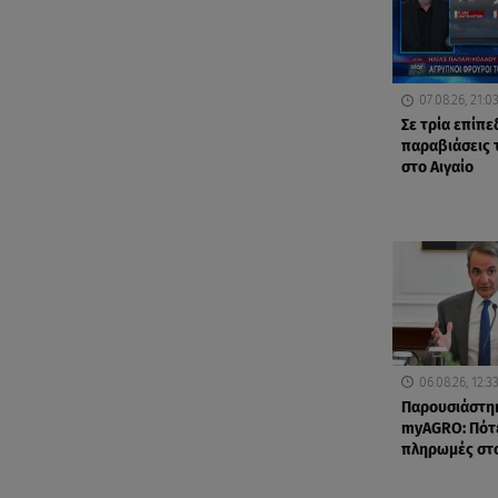
07.08.26, 21:0
Σε τρία επίπε
παραβιάσεις 
στο Αιγαίο
06.08.26, 12:3
Παρουσιάστη
myAGRO: Πότε
πληρωμές στ