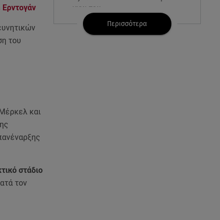
 Ερντογάν
γιου του
Περισσότερα
ευνητικών
08.08.26 , 17:20
ση του
Ανδρομάχη: «Είσαι το φως στη
ζωή μου» – Η νέα ανάρτηση με
τον γιο της
08.08.26 , 16:52
Δανάη Μπακογιάννη: Η κόρη
του Κώστα Μπακογιάννη έκανε
 Μέρκελ και
πανελλήνιο ρεκόρ
της
επανέναρξης
08.08.26 , 16:45
Πένθος για τον Λιονέλ Μέσι -
Πέθανε ο πατέρας του Χόρχε
τικό στάδιο
στα 68 του χρόνια
κατά τον
08.08.26 , 16:07
Ευγενία Σαμαρά: Διακοπάρει με