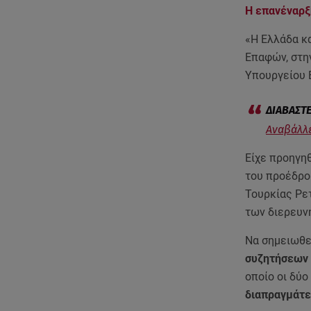
Η επανέναρξ
«Η Ελλάδα κ
Επαφών, στη
Υπουργείου 
Αναβάλλε
Είχε προηγη
του προέδρο
Τουρκίας Ρετ
των διερευ
Να σημειωθε
συζητήσεων
οποίο οι δύο
διαπραγμάτε