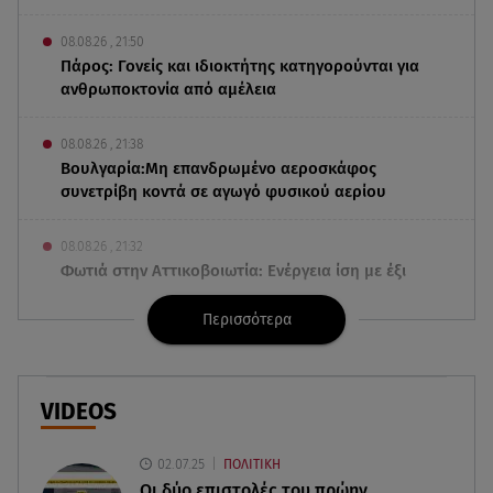
08.08.26 , 21:50
Πάρος: Γονείς και ιδιοκτήτης κατηγορούνται για
ανθρωποκτονία από αμέλεια
08.08.26 , 21:38
Βουλγαρία:Μη επανδρωμένο αεροσκάφος
συνετρίβη κοντά σε αγωγό φυσικού αερίου
08.08.26 , 21:32
Φωτιά στην Αττικοβοιωτία: Ενέργεια ίση με έξι
ατομικές βόμβες
Περισσότερα
08.08.26 , 21:20
«Ισλαμικό ΝΑΤΟ»: Πώς επηρεάζεται η Ελλάδα
από τη νέα συμμαχία
VIDEOS
08.08.26 , 19:19
02.07.25
ΠΟΛΙΤΙΚΗ
Τραγωδία στην Πάρο: Νεκρό 4χρονο παιδί σε
Οι δύο επιστολές του πρώην