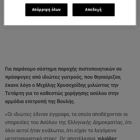
Απόρριψη όλων
Αποδοχή
Για παράνομο σύστημα παροχής πιστοποιητικών σε
πρόσφυγες από ιδιώτες γιατρούς, που θησαύριζαν,
έκανε λόγο ο Μιχάλης Χρυσοχοΐδης μιλώντας την
Τετάρτη για το καθεστώς χορήγησης ασύλου στην
αρμόδια επιτροπή της Βουλής.
«Οι ιδιώτες έδιναν έγγραφα, τα οποία αποδέχονταν οι
υπηρεσίες του Ασύλου της Ελληνικής Δημοκρατίας, ότι
όλοι αυτοί ήταν ευάλωτοι, ότι είχαν το λεγόμενο
μετατραυματικό στρες. Ως αποτέλεσμα,
χιλιάδες