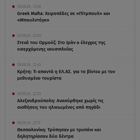
08.08.26 , 23:30
Greek Mafia: Χειροπέδες σε «Πίτμπουλ» και
«Μπουλντόγκ»
08.08.26 , 23:00
Στενά του Ορμούζ: Στο Ιράν ο έλεγχος της
εισερχόμενης ναυσιπλοΐας
08.08.26 , 22:45
Κρήτη: Τι απαντά η ΕΛ.ΑΣ. για το βίντεο με τον
μεθυσμένο τουρίστα
08.08.26 , 22:33
Αλεξανδρούπολη: Ανασύρθηκε χωρίς τις
αισθήσεις του ηλικιωμένος από πηγάδι
08.08.26 , 22:15
Θεσσαλονίκη: Τρύπησαν με τρυπάνι και
δηλητηρίασαν δύο δέντρα