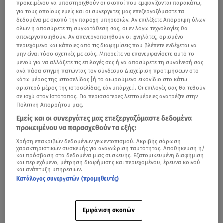
προκειμένου να υποστηριχθούν οι σκοποί που εμφανίζονται παρακάτω,
για τους οποίους εμείς και οι συνεργάτες μας επεξεργαζόμαστε τα
δεδομένα με σκοπό την παροχή υπηρεσιών. Αν επιλέξετε Απόρριψη όλων
όλων ή αποσύρετε τη συγκατάθεσή σας, οι εν λόγω τεχνολογίες θα
απενεργοποιηθούν. Αν απενεργοποιηθούν οι ιχνηλάτες, ορισμένο
περιεχόμενο και κάποιες από τις διαφημίσεις που βλέπετε ενδέχεται να
μην είναι τόσο σχετικές με εσάς. Μπορείτε να επανεμφανίσετε αυτό το
μενού για να αλλάξετε τις επιλογές σας ή να αποσύρετε τη συναίνεσή σας
ανά πάσα στιγμή πατώντας τον σύνδεσμο Διαχείριση προτιμήσεων στο
κάτω μέρος της ιστοσελίδας [ή το αιωρούμενο εικονίδιο στο κάτω
αριστερό μέρος της ιστοσελίδας, εάν υπάρχει]. Οι επιλογές σας θα τεθούν
σε ισχύ στον Ιστότοπος. Για περισσότερες λεπτομέρειες ανατρέξτε στην
Πολιτική Απορρήτου μας.
Εμείς και οι συνεργάτες μας επεξεργαζόμαστε δεδομένα
προκειμένου να παρασχεθούν τα εξής:
Χρήση επακριβών δεδομένων γεωεντοπισμού. Ακριβής σάρωση
χαρακτηριστικών συσκευής για αναγνώριση ταυτότητας. Αποθήκευση ή/
και πρόσβαση στα δεδομένα μιας συσκευής. Εξατομικευμένη διαφήμιση
και περιεχόμενο, μέτρηση διαφήμισης και περιεχομένου, έρευνα κοινού
και ανάπτυξη υπηρεσιών.
Κατάλογος συνεργατών (προμηθευτές)
Εμφάνιση σκοπών