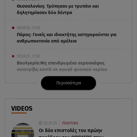
Θεσσαλονίκη: Τρύπησαν με τρυπάνι και
δηλητηρίασαν δύο δέντρα
08.08.26 , 21:50
Πάρος: Γονείς και ιδιοκτήτης κατηγορούνται για
ανθρωποκτονία από αμέλεια
08.08.26 , 21:38
Βουλγαρία:Μη επανδρωμένο αεροσκάφος
συνετρίβη κοντά σε αγωγό φυσικού αερίου
Περισσότερα
08.08.26 , 21:32
Φωτιά στην Αττικοβοιωτία: Ενέργεια ίση με έξι
ατομικές βόμβες
VIDEOS
08.08.26 , 21:20
«Ισλαμικό ΝΑΤΟ»: Πώς επηρεάζεται η Ελλάδα
02.07.25
ΠΟΛΙΤΙΚΗ
από τη νέα συμμαχία
Οι δύο επιστολές του πρώην