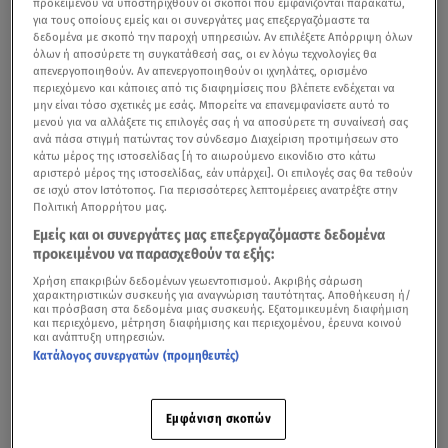
προκειμένου να υποστηριχθούν οι σκοποί που εμφανίζονται παρακάτω,
για τους οποίους εμείς και οι συνεργάτες μας επεξεργαζόμαστε τα
δεδομένα με σκοπό την παροχή υπηρεσιών. Αν επιλέξετε Απόρριψη όλων
όλων ή αποσύρετε τη συγκατάθεσή σας, οι εν λόγω τεχνολογίες θα
απενεργοποιηθούν. Αν απενεργοποιηθούν οι ιχνηλάτες, ορισμένο
περιεχόμενο και κάποιες από τις διαφημίσεις που βλέπετε ενδέχεται να
μην είναι τόσο σχετικές με εσάς. Μπορείτε να επανεμφανίσετε αυτό το
μενού για να αλλάξετε τις επιλογές σας ή να αποσύρετε τη συναίνεσή σας
ανά πάσα στιγμή πατώντας τον σύνδεσμο Διαχείριση προτιμήσεων στο
κάτω μέρος της ιστοσελίδας [ή το αιωρούμενο εικονίδιο στο κάτω
αριστερό μέρος της ιστοσελίδας, εάν υπάρχει]. Οι επιλογές σας θα τεθούν
σε ισχύ στον Ιστότοπος. Για περισσότερες λεπτομέρειες ανατρέξτε στην
Πολιτική Απορρήτου μας.
Εμείς και οι συνεργάτες μας επεξεργαζόμαστε δεδομένα
προκειμένου να παρασχεθούν τα εξής:
Χρήση επακριβών δεδομένων γεωεντοπισμού. Ακριβής σάρωση
χαρακτηριστικών συσκευής για αναγνώριση ταυτότητας. Αποθήκευση ή/
και πρόσβαση στα δεδομένα μιας συσκευής. Εξατομικευμένη διαφήμιση
και περιεχόμενο, μέτρηση διαφήμισης και περιεχομένου, έρευνα κοινού
και ανάπτυξη υπηρεσιών.
Κατάλογος συνεργατών (προμηθευτές)
Εμφάνιση σκοπών