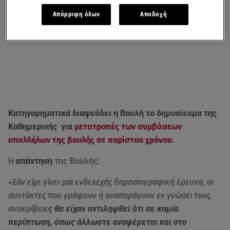
Απόρριψη όλων
Αποδοχή
Κατηγορηματικά διαψεύδει η Βουλή το δημοσίευμα της
Καθημερινής για
μετατροπές των συμβάσεων
υπαλλήλων της βουλής σε αορίστου χρόνου
.
Η
απάντηση
της Βουλής:
«
Εάν είχε γίνει μια ενδελεχής δημοσιογραφική έρευνα, οι
συντάκτες που γράφουν ή αναπαράγουν εν γνώσει τους
ανακρίβειε
ς θα είχαν αντιληφθεί ότι σε καμία
περίπτωση, όπως άλλωστε αναφέρεται και στο