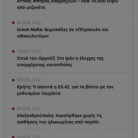
Αττική: Μπαράζ διαρρήξεων – Λεία 70.000 ευρώ
από μεζονέτα
08.08.26 , 23:30
Greek Mafia: Χειροπέδες σε «Πίτμπουλ» και
«Μπουλντόγκ»
08.08.26 , 23:00
Στενά του Ορμούζ: Στο Ιράν ο έλεγχος της
εισερχόμενης ναυσιπλοΐας
08.08.26 , 22:45
Κρήτη: Τι απαντά η ΕΛ.ΑΣ. για το βίντεο με τον
μεθυσμένο τουρίστα
08.08.26 , 22:33
Αλεξανδρούπολη: Ανασύρθηκε χωρίς τις
αισθήσεις του ηλικιωμένος από πηγάδι
08.08.26 , 22:15