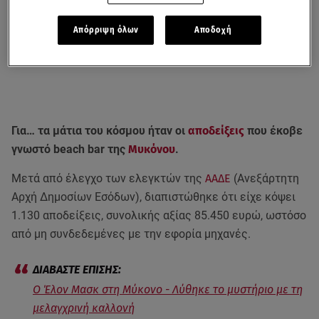
Απόρριψη όλων
Αποδοχή
Για… τα μάτια του κόσμου ήταν οι
αποδείξεις
που έκοβε
γνωστό beach bar της
Μυκόνου
.
Μετά από έλεγχο των ελεγκτών της
ΑΑΔΕ
(Ανεξάρτητη
Αρχή Δημοσίων Εσόδων), διαπιστώθηκε ότι είχε κόψει
1.130 αποδείξεις, συνολικής αξίας 85.450 ευρώ, ωστόσο
από μη συνδεδεμένες με την εφορία μηχανές.
Ο Έλον Μασκ στη Μύκονο - Λύθηκε το μυστήριο με τη
μελαγχρινή καλλονή