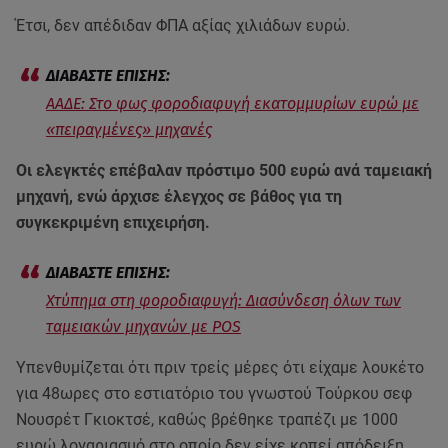
Έτσι, δεν απέδιδαν ΦΠΑ αξίας χιλιάδων ευρώ.
ΑΑΔΕ: Στο φως φοροδιαφυγή εκατομμυρίων ευρώ με
«πειραγμένες» μηχανές
Οι ελεγκτές επέβαλαν πρόστιμο 500 ευρώ ανά ταμειακή
μηχανή, ενώ άρχισε έλεγχος σε βάθος για τη
συγκεκριμένη επιχειρήση.
Χτύπημα στη φοροδιαφυγή: Διασύνδεση όλων των
ταμειακών μηχανών με POS
Υπενθυμίζεται ότι πριν τρείς μέρες ότι είχαμε λουκέτο
για 48ωρες στο εστιατόριο του γνωστού Τούρκου σεφ
Νουσρέτ Γκιοκτσέ, καθώς βρέθηκε τραπέζι με 1000
ευρώ λογαριασμό στο οποίο δεν είχε κοπεί απόδειξη.