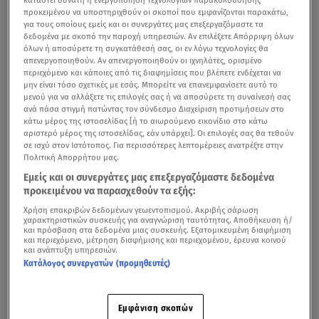
προκειμένου να υποστηριχθούν οι σκοποί που εμφανίζονται παρακάτω,
για τους οποίους εμείς και οι συνεργάτες μας επεξεργαζόμαστε τα
δεδομένα με σκοπό την παροχή υπηρεσιών. Αν επιλέξετε Απόρριψη όλων
όλων ή αποσύρετε τη συγκατάθεσή σας, οι εν λόγω τεχνολογίες θα
απενεργοποιηθούν. Αν απενεργοποιηθούν οι ιχνηλάτες, ορισμένο
περιεχόμενο και κάποιες από τις διαφημίσεις που βλέπετε ενδέχεται να
μην είναι τόσο σχετικές με εσάς. Μπορείτε να επανεμφανίσετε αυτό το
μενού για να αλλάξετε τις επιλογές σας ή να αποσύρετε τη συναίνεσή σας
ανά πάσα στιγμή πατώντας τον σύνδεσμο Διαχείριση προτιμήσεων στο
κάτω μέρος της ιστοσελίδας [ή το αιωρούμενο εικονίδιο στο κάτω
αριστερό μέρος της ιστοσελίδας, εάν υπάρχει]. Οι επιλογές σας θα τεθούν
σε ισχύ στον Ιστότοπος. Για περισσότερες λεπτομέρειες ανατρέξτε στην
Πολιτική Απορρήτου μας.
Εμείς και οι συνεργάτες μας επεξεργαζόμαστε δεδομένα
προκειμένου να παρασχεθούν τα εξής:
Χρήση επακριβών δεδομένων γεωεντοπισμού. Ακριβής σάρωση
χαρακτηριστικών συσκευής για αναγνώριση ταυτότητας. Αποθήκευση ή/
και πρόσβαση στα δεδομένα μιας συσκευής. Εξατομικευμένη διαφήμιση
και περιεχόμενο, μέτρηση διαφήμισης και περιεχομένου, έρευνα κοινού
και ανάπτυξη υπηρεσιών.
Κατάλογος συνεργατών (προμηθευτές)
Εμφάνιση σκοπών