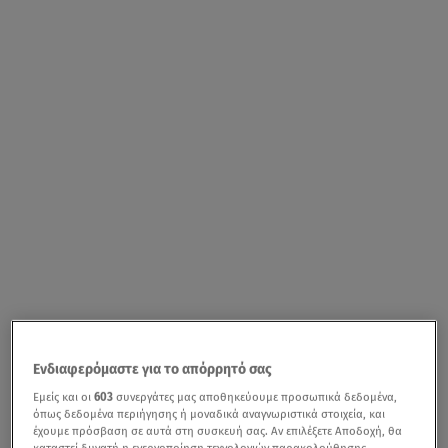
Ενδιαφερόμαστε για το απόρρητό σας
Εμείς και οι
603
συνεργάτες μας αποθηκεύουμε προσωπικά δεδομένα,
όπως δεδομένα περιήγησης ή μοναδικά αναγνωριστικά στοιχεία, και
έχουμε πρόσβαση σε αυτά στη συσκευή σας. Αν επιλέξετε Αποδοχή, θα
καταστεί δυνατή η ενεργοποίηση τεχνολογιών παρακολούθησης