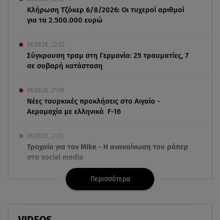
Κλήρωση Τζόκερ 6/8/2026: Οι τυχεροί αριθμοί
για τα 2.500.000 ευρώ
06.08.26 , 22:02
Σύγκρουση τραμ στη Γερμανία: 25 τραυματίες, 7
σε σοβαρή κατάσταση
06.08.26 , 21:59
Νέες τουρκικές προκλήσεις στο Αιγαίο -
Αερομαχία με ελληνικά F-16
06.08.26 , 21:31
Τροχαίο για τον Mike - Η ανακοίνωση του ράπερ
στα social media
Περισσότερα
06.08.26 , 21:22
Ισραήλ - Κύπρος - Κρήτη: Το μεγαλύτερο
υποθαλάσσιο καλώδιο στον κόσμο