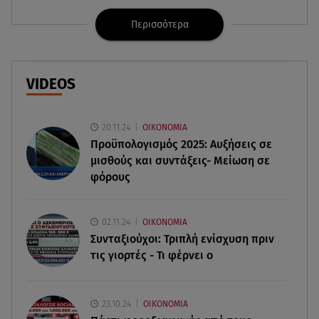
στα Επείγοντα
Περισσότερα
09.08.26 , 12:28
Πάρος: Χωρίς ναυαγοσώστη η πισίνα του beach
bar όπου πνίγηκε ο 4χρονος
VIDEOS
09.08.26 , 12:20
Hyundai και Healthy Seas: Καθάρισαν 36 τόνους
20.11.24
ΟΙΚΟΝΟΜΙΑ
θαλάσσια απορρίμματα
Προϋπολογισμός 2025: Αυξήσεις σε
μισθούς και συντάξεις- Μείωση σε
φόρους
09.08.26 , 12:13
Οι ερωτικές προβλέψεις για την εβδομάδα
10/08/2026 - 16/08/2026
02.11.24
ΟΙΚΟΝΟΜΙΑ
Συνταξιούχοι: Τριπλή ενίσχυση πριν
09.08.26 , 12:00
τις γιορτές - Τι φέρνει ο
Πώς να αποσυνδεθείς (ρεαλιστικά) από το άγχος
στις διακοπές
23.10.24
ΟΙΚΟΝΟΜΙΑ
09.08.26 , 11:55