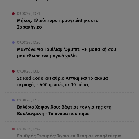
09.08.26 , 13:31
Μήλος: Ελικόπτερο προσγειώθηκε στο
Σαρακήνικο
09.08.26 , 13:30
Μαντόνα για Γουίλιαμ Όρμπιτ: «Η μουσική σου
μου έδωσε ένα μαγικό χαλί»
09.08.26 , 13:15
Σε Red Code και αύριο Αττική και 15 ακόμα
περιοχές - 400 φωτιές σε 10 μέρες
09.08.26 , 12:54
Βαλέρια Χοψονίδου: Βάφτισε τον γιο της στη
Βουλιαγμένη - Το όνομα που πήρε
09.08.26 , 12:44
Ερυθρός Σταυρός: Άγρια επίθεση σε νοσηλεύτρια