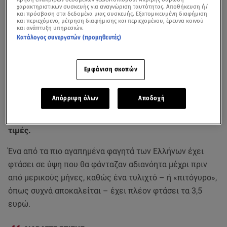
χαρακτηριστικών συσκευής για αναγνώριση ταυτότητας. Αποθήκευση ή/
και πρόσβαση στα δεδομένα μιας συσκευής. Εξατομικευμένη διαφήμιση
και περιεχόμενο, μέτρηση διαφήμισης και περιεχομένου, έρευνα κοινού
και ανάπτυξη υπηρεσιών.
Κατάλογος συνεργατών (προμηθευτές)
Εμφάνιση σκοπών
Απόρριψη όλων
Αποδοχή
Σε είδος πολυτελείας κοντεύουν να μετεξελιχθούν το
σουβλάκι
και ο γύρος, μετά τις συνεχείς
αυξήσεις
στις
τιμές.
Ένα από τα πιο αγαπημένα φαγητά των Ελλήνων έχει
φτάσει σε ύψη που θα φάνταζαν αδιανόητα μέχρι πριν
από μερικούς μήνες, καθώς ένα τυλιχτό – ή «πιτόγυρο»,
όπως συχνά αποκαλείται – έχει πλέον φτάσει τα 3,5
ευρώ.