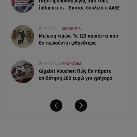
Πάρτι φοροδιαφυγής από τους
Διακοπές στην Κρήτη κάνει ο πρωθυπουργός
influencers - Έπιασε δουλειά η ΑΑΔΕ
09.08.26 , 11:48
Αλεξάνδρα Νίκα: Είναι περήφανη για την αδερφή
22.10.24
ΟΙΚΟΝΟΜΙΑ
της Νταίζη - Η ανάρτηση
Μείωση τιμών: Τα 123 προϊόντα που
θα πωλούνται φθηνότερα
18.09.24
ΟΙΚΟΝΟΜΙΑ
Gigabit Voucher: Πώς θα πάρετε
επιδότηση 200 ευρώ για γρήγορο