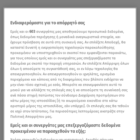
Ενδιαφερόμαστε για το απόρρητό σας
Εμείς και οι
603
συνεργάτες μας αποθηκεύουμε προσωπικά δεδομένα,
όπως δεδομένα περιήγησης ή μοναδικά αναγνωριστικά στοιχεία, και
έχουμε πρόσβαση σε αυτά στη συσκευή σας. Αν επιλέξετε Αποδοχή, θα
καταστεί δυνατή η ενεργοποίηση τεχνολογιών παρακολούθησης
προκειμένου να υποστηριχθούν οι σκοποί που εμφανίζονται παρακάτω,
για τους οποίους εμείς και οι συνεργάτες μας επεξεργαζόμαστε τα
δεδομένα με σκοπό την παροχή υπηρεσιών. Αν επιλέξετε Απόρριψη όλων
όλων ή αποσύρετε τη συγκατάθεσή σας, οι εν λόγω τεχνολογίες θα
απενεργοποιηθούν. Αν απενεργοποιηθούν οι ιχνηλάτες, ορισμένο
περιεχόμενο και κάποιες από τις διαφημίσεις που βλέπετε ενδέχεται να
μην είναι τόσο σχετικές με εσάς. Μπορείτε να επανεμφανίσετε αυτό το
μενού για να αλλάξετε τις επιλογές σας ή να αποσύρετε τη συναίνεσή σας
ανά πάσα στιγμή πατώντας τον σύνδεσμο Διαχείριση προτιμήσεων στο
κάτω μέρος της ιστοσελίδας [ή το αιωρούμενο εικονίδιο στο κάτω
αριστερό μέρος της ιστοσελίδας, εάν υπάρχει]. Οι επιλογές σας θα τεθούν
σε ισχύ στον Ιστότοπος. Για περισσότερες λεπτομέρειες ανατρέξτε στην
Πολιτική Απορρήτου μας.
Εμείς και οι συνεργάτες μας επεξεργαζόμαστε δεδομένα
προκειμένου να παρασχεθούν τα εξής:
Χρήση επακριβών δεδομένων γεωεντοπισμού. Ακριβής σάρωση