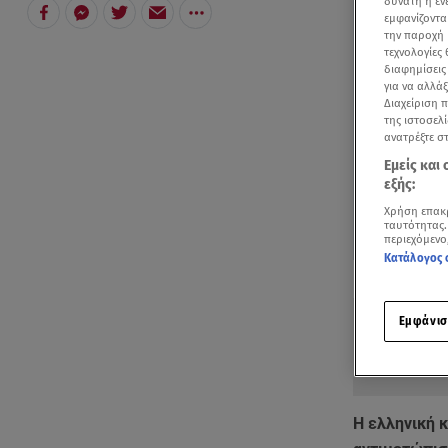
δυνατή η ε
εμφανίζοντα
την παροχή 
τεχνολογίες
διαφημίσεις
για να αλλά
Διαχείριση 
της ιστοσελί
ανατρέξτε σ
Εμείς και
εξής:
Χρήση επακ
ταυτότητας.
περιεχόμενο
Κατάλογος 
Δείτε περισσ
Πρόσθηκη star
Εμφάνισ
Η ελληνική 