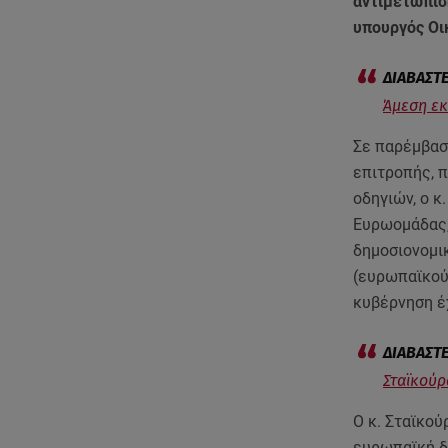
αντιμετώπισ
υπουργός Ο
Άμεση εκ
Σε παρέμβασ
επιτροπής, 
οδηγιών, ο κ
Ευρωομάδας, 
δημοσιονομι
(ευρωπαϊκού)
κυβέρνηση έ
Σταϊκούρ
Ο κ. Σταϊκού
ευρωπαϊκή δ