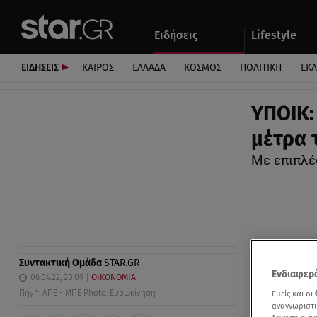
Αθλητικά
Quiz
Ειδήσεις
Lifestyle
Αυτοκίνητο
ΕΙΔΗΣΕΙΣ
ΚΑΙΡΟΣ
ΕΛΛΑΔΑ
ΚΟΣΜΟΣ
ΠΟΛΙΤΙΚΗ
ΕΚ
ΥΠΟΙΚ:
μέτρα 
Με επιπλέ
Συντακτική Ομάδα
STAR.GR
Ενδιαφερό
06.04.22, 20:09
ΟΙΚΟΝΟΜΙΑ
Πηγή: ΑΠΕ - ΜΠΕ Photo: Ευρωκίνηση
Εμείς και οι
αναγνωριστι