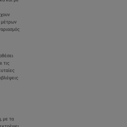
06.08.26 , 18:35
Καιρός: Επιστρέφουν οι ισχυροί
άνεμοι - Υψηλός ο κίνδυνος
έχουν
πυρκαγιάς
ι μέτρων
γαριασμός
06.08.26 , 18:30
Ελενα Τσαβαλιά: Η throwback
φωτογραφία της με μπικίνι!
αθέσει
06.08.26 , 18:12
ι τις
Τουρισμός για Όλους 2026-
ευταίες
2027: Ποια ΑΦΜ κάνουν σήμερα
ροβλέψεις
αίτηση
06.08.26 , 17:53
Mercedes-Benz GLB: Τώρα με
όφελος 2.000 ευρώ
, με τα
06.08.26 , 17:53
Αμαλία Κωστοπούλου: Συνεχίζει
 εκτρέψει.