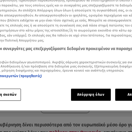
νεργοποίηση τεχνολογιών παρακολούθησης προκειμένου να υποστηριχθούν οι σκοποί
ι παρακάτω, για τους οποίους εμείς και οι συνεργάτες μας επεξεργαζόμαστε τα δεδομέ
υπηρεσιών. Αν επιλέξετε Απόρριψη όλων όλων ή αποσύρετε τη συγκατάθεσή σας, οι ε
 θα απενεργοποιηθούν. Αν απενεργοποιηθούν οι ιχνηλάτες, ορισμένο περιεχόμενο και κά
 που βλέπετε ενδέχεται να μην είναι τόσο σχετικές με εσάς. Μπορείτε να επανεμφανίσετ
ξετε τις επιλογές σας ή να αποσύρετε τη συναίνεσή σας ανά πάσα στιγμή πατώντας τον
προτιμήσεων στο κάτω μέρος της ιστοσελίδας [ή το αιωρούμενο εικονίδιο στο κάτω α
δας, εάν υπάρχει]. Οι επιλογές σας θα τεθούν σε ισχύ στον Ιστότοπος. Για περισσότερε
την Πολιτική Απορρήτου μας.
 οι συνεργάτες μας επεξεργαζόμαστε δεδομένα προκειμένου να παρασχ
ριβών δεδομένων γεωεντοπισμού. Ακριβής σάρωση χαρακτηριστικών συσκευής για αν
 Αποθήκευση ή/και πρόσβαση στα δεδομένα μιας συσκευής. Εξατομικευμένη διαφήμι
, μέτρηση διαφήμισης και περιεχομένου, έρευνα κοινού και ανάπτυξη υπηρεσιών.
συνεργατών (προμηθευτές)
ότερα άρθρα μας στην αναζήτηση σας
.gr στις επιλογές σας
Δείτε περισσότερα άρθρα μας στα αποτελέσματα αναζήτησης
η σκοπών
Απόρριψη όλων
Απ
Add star.gr on Google
κυβέρνηση δίνει περισσότερα από τον ευρωπαϊκό μέσο όρο γι