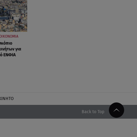
ΟΙΚΟΝΟΜΙΑ
σκόπιο
κινήτων για
κό ΕΝΦΙΑ
ΚΙΝΗΤΟ
Back to Top