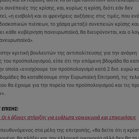
ι συνέπειές της κρίσης, και, κυρίως η κρίση, διότι εάν δεν
εί, «η εισβολή και οι φρενήρεις αυξήσεις στις τιμές, που εν
ρδοσκοπικών πιέσεων, το χάσμα μεταξύ συνεπειών κρίσης κα
ει κάθε κυβέρνηση πανευρωπαϊκά, θα διευρύνονται, και ο λο
πανευρωπαϊκά».
στην κριτική βουλευτών της αντιπολίτευσης για την ανάγκη
 του προϋπολογισμού, είπε ότι την επόμενη βδομάδα θα κατ
ην οποία «ενισχύουμε τον προϋπολογισμό κατά 2 δισ. ευρώ κα
δομάδες θα καταθέσουμε στην Ευρωπαϊκή Επιτροπή, τις τελ
που θα έχουμε για την πορεία του προϋπολογισμού και τις π
ν».
 Οι 4 άξονες στήριξης για ευάλωτα νοικοκυριά και επιχειρήσεις
πευθυνόμενος στα μέλη της επιτροπής, «θα δείτε ότι η κρίση
ομένα, θα πλήξει και την ελληνική οικονομία αλλά δεν θα τη