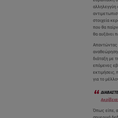
αλληλεγγύη ο
αντιμετωπιστ
στοιχεία κε
που θα παίρν
θα αυξάνει 
Απαντώντας 
αναθεώρησης
διάταξη με τ
επόμενες εβ
εκτιμήσεις, 
για το μέλλο
Ακρίβεια:
Όπως είπε, α
σημερινά δεδ