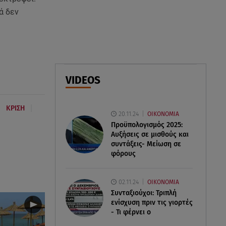
τις διακοπές της στο
ά δεν
κοσμοπολίτικο Κάπρι
06.08.26 , 17:43
Συμφωνία Ιράν – Ομάν για τα
Στενά του Ορμούζ
VIDEOS
06.08.26 , 17:12
Μαρία Κορινθίου: «Έχω πατήσει
|
|
ΚΡΙΣΗ
φρένο» - Δηλώνει χορτασμένη
20.11.24
ΟΙΚΟΝΟΜΙΑ
και μπουχτισμένη!
Προϋπολογισμός 2025:
Αυξήσεις σε μισθούς και
συντάξεις- Μείωση σε
φόρους
02.11.24
ΟΙΚΟΝΟΜΙΑ
Συνταξιούχοι: Τριπλή
ενίσχυση πριν τις γιορτές
- Τι φέρνει ο