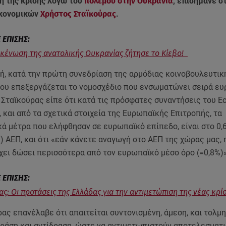
η της κρίσης λόγω του
πολέμου στην Ουκρανία
, επισήμανε σ
ικονομικών
Χρήστος Σταϊκούρας
.
κένωση της ανατολικής Ουκρανίας ζήτησε το Κίεβο!
ή, κατά την πρώτη συνεδρίαση της αρμόδιας κοινοβουλευτικ
που επεξεργάζεται το νομοσχέδιο που ενσωματώνει σειρά ε
. Σταϊκούρας είπε ότι κατά τις πρόσφατες συναντήσεις του Ec
και από τα σχετικά στοιχεία της Ευρωπαϊκής Επιτροπής, τα
κά μέτρα που ελήφθησαν σε ευρωπαϊκό επίπεδο, είναι στο 0,
 ΑΕΠ, και ότι «εάν κάνετε αναγωγή στο ΑΕΠ της χώρας μας, 
χει δώσει περισσότερα από τον ευρωπαϊκό μέσο όρο (=0,8%)»
ας: Οι προτάσεις της Ελλάδας για την αντιμετώπιση της νέας κρί
ρας επανέλαβε ότι απαιτείται συντονισμένη, άμεση, και τολμ
ράση και αντίδραση, ώστε να αντιμετωπιστούν αποτελεσματι