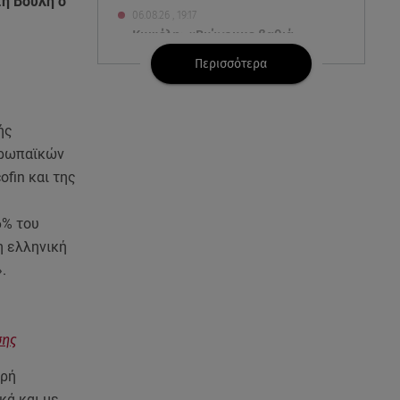
τη Βουλή ο
06.08.26 , 19:17
Κυψέλη: «Βιώνουμε βαθιά
οδύνη» - Τι λέει η οικογένεια της
Περισσότερα
Λίζα
06.08.26 , 19:10
ής
Μπαντέρας: «Η καρδιακή
υρωπαϊκών
προσβολή ήταν το καλύτερο
πράγμα που μου συνέβη»
ofin και της
06.08.26 , 18:49
6% του
Συντάξεις χηρείας: Τέλος στο
η ελληνική
«ψαλίδι» μετά την τριετία
.
06.08.26 , 18:38
Maxus T60 Max: Στον αγώνα
σης
κατά της φωτιάς στο Πόρτο
Γερμενό
ηρή
κά και με