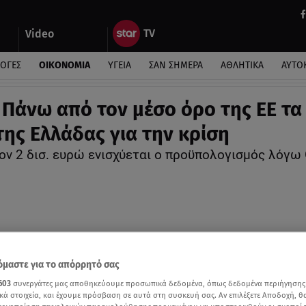
Video
ΛΟΓΕΣ
ΟΙΚΟΝΟΜΙΑ
ΥΓΕΙΑ
ΣΑΝ ΣΗΜΕΡΑ
ΑΘΛΗΤΙΚΑ
ΑΥΤΟ
 Πάνω από τον μέσο όρο της ΕΕ τα
της Ελλάδας για την κρίση
ον 2 δισ. ευρώ ενισχύεται ο προϋπολογισμός λόγω
μαστε για το απόρρητό σας
603
συνεργάτες μας αποθηκεύουμε προσωπικά δεδομένα, όπως δεδομένα περιήγησης
κά στοιχεία, και έχουμε πρόσβαση σε αυτά στη συσκευή σας. Αν επιλέξετε Αποδοχή, θ