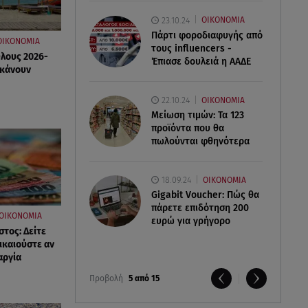
23.10.24
ΟΙΚΟΝΟΜΙΑ
Πάρτι φοροδιαφυγής από
ΟΙΚΟΝΟΜΙΑ
τους influencers -
Όλους 2026-
Έπιασε δουλειά η ΑΑΔΕ
 κάνουν
22.10.24
ΟΙΚΟΝΟΜΙΑ
Μείωση τιμών: Τα 123
προϊόντα που θα
πωλούνται φθηνότερα
18.09.24
ΟΙΚΟΝΟΜΙΑ
Gigabit Voucher: Πώς θα
πάρετε επιδότηση 200
ΟΙΚΟΝΟΜΙΑ
ευρώ για γρήγορο
τος: Δείτε
ικαιούστε αν
αργία
Προβολή
5 από 15