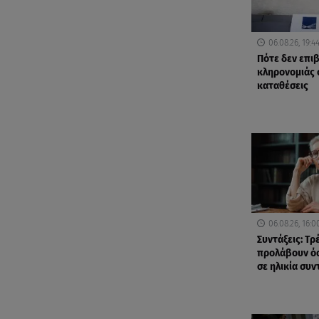
06.08.26, 19:4
Πότε δεν επι
κληρονομιάς 
καταθέσεις
06.08.26, 16:0
Συντάξεις: Τρ
προλάβουν όσ
σε ηλικία συ