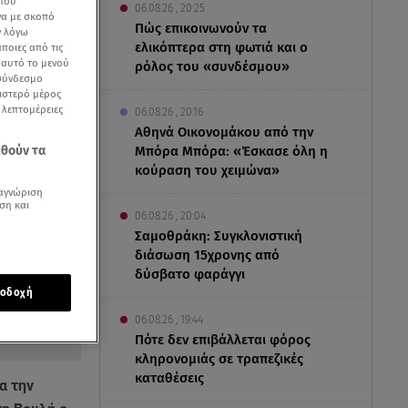
 που
06.08.26 , 20:25
να με σκοπό
Πώς επικοινωνούν τα
ν λόγω
ελικόπτερα στη φωτιά και ο
ποιες από τις
ε αυτό το μενού
ρόλος του «συνδέσμου»
 σύνδεσμο
ριστερό μέρος
ς λεπτομέρειες
06.08.26 , 20:16
Αθηνά Οικονομάκου από την
εθούν τα
Μπόρα Μπόρα: «Έσκασε όλη η
κούραση του χειμώνα»
αγνώριση
ση και
06.08.26 , 20:04
Σαμοθράκη: Συγκλονιστική
διάσωση 15χρονης από
δύσβατο φαράγγι
οδοχή
06.08.26 , 19:44
Πότε δεν επιβάλλεται φόρος
κληρονομιάς σε τραπεζικές
καταθέσεις
α την