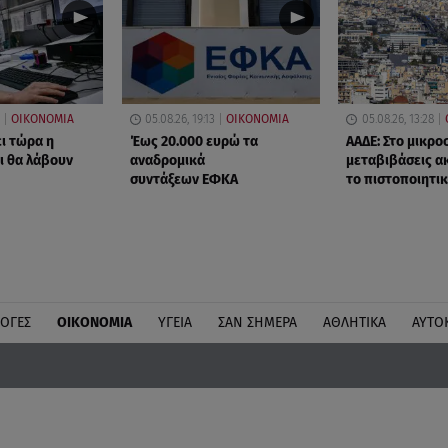
ΟΙΚΟΝΟΜΙΑ
05.08.26, 19:13
ΟΙΚΟΝΟΜΙΑ
05.08.26, 13:28
ει τώρα η
Έως 20.000 ευρώ τα
ΑΑΔΕ: Στο μικρο
ι θα λάβουν
αναδρομικά
μεταβιβάσεις α
συντάξεων ΕΦΚΑ
το πιστοποιητι
ΛΟΓΕΣ
ΟΙΚΟΝΟΜΙΑ
ΥΓΕΙΑ
ΣΑΝ ΣΗΜΕΡΑ
ΑΘΛΗΤΙΚΑ
ΑΥΤΟ