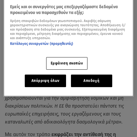
Εμείς και οι συνεργάτες μας επεξεργαζόμαστε δεδομένα
προκειμένου να παρασχεθούν τα εξής:
Χρήση επακριβών δεδομένων γεωεντοπισμού. Ακριβής σάρωση
χαρακτηριστικών συσκευής για αναγνώριση ταυτότητας. Αποθήκευση ή/
και πρόσβαση στα δεδομένα μιας συσκευής. Εξατομικευμένη διαφήμιση
και περιεχόμενο, μέτρηση διαφήμισης και περιεχομένου, έρευνα κοινού
και ανάπτυξη υπηρεσιών.
Κατάλογος συνεργατών (προμηθευτές)
Εμφάνιση σκοπών
«Η ΕΕ θα αντιδράσει σταθερά και αμέσως κατά των
Απόρριψη όλων
Αποδοχή
αδικαιολόγητων φραγμών στο ελεύθερο και το δίκαιο
εμπόριο, συμπεριλαμβανομένου του όταν τα τιμολόγια
χρησιμοποιούνται για την αμφισβήτηση νομικών και μη
διακρίσεων πολιτικών. Η ΕΕ θα προστατεύει πάντοτε τις
ευρωπαϊκές επιχειρήσεις, τους εργαζόμενους και τους
καταναλωτές από αδικαιολόγητα δασμολογικά μέτρα».
Με αυτόν τον τρόπο
εκφράζει την αντίθεσή της η