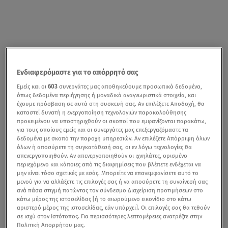
Ενδιαφερόμαστε για το απόρρητό σας
Εμείς και οι
603
συνεργάτες μας αποθηκεύουμε προσωπικά δεδομένα,
όπως δεδομένα περιήγησης ή μοναδικά αναγνωριστικά στοιχεία, και
έχουμε πρόσβαση σε αυτά στη συσκευή σας. Αν επιλέξετε Αποδοχή, θα
καταστεί δυνατή η ενεργοποίηση τεχνολογιών παρακολούθησης
προκειμένου να υποστηριχθούν οι σκοποί που εμφανίζονται παρακάτω,
για τους οποίους εμείς και οι συνεργάτες μας επεξεργαζόμαστε τα
δεδομένα με σκοπό την παροχή υπηρεσιών. Αν επιλέξετε Απόρριψη όλων
όλων ή αποσύρετε τη συγκατάθεσή σας, οι εν λόγω τεχνολογίες θα
απενεργοποιηθούν. Αν απενεργοποιηθούν οι ιχνηλάτες, ορισμένο
περιεχόμενο και κάποιες από τις διαφημίσεις που βλέπετε ενδέχεται να
μην είναι τόσο σχετικές με εσάς. Μπορείτε να επανεμφανίσετε αυτό το
μενού για να αλλάξετε τις επιλογές σας ή να αποσύρετε τη συναίνεσή σας
ανά πάσα στιγμή πατώντας τον σύνδεσμο Διαχείριση προτιμήσεων στο
κάτω μέρος της ιστοσελίδας [ή το αιωρούμενο εικονίδιο στο κάτω
αριστερό μέρος της ιστοσελίδας, εάν υπάρχει]. Οι επιλογές σας θα τεθούν
σε ισχύ στον Ιστότοπος. Για περισσότερες λεπτομέρειες ανατρέξτε στην
Πολιτική Απορρήτου μας.