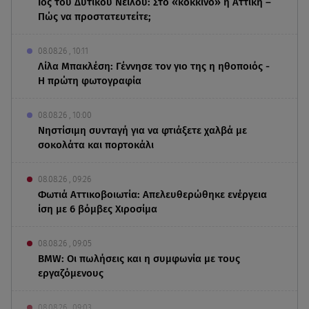
Ιός του Δυτικού Νείλου: Στο «κόκκινο» η Αττική –
Πώς να προστατευτείτε;
08.08.26 , 10:11
Λίλα Μπακλέση: Γέννησε τον γιο της η ηθοποιός -
Η πρώτη φωτογραφία
08.08.26 , 10:00
Νηστίσιμη συνταγή για να φτιάξετε χαλβά με
σοκολάτα και πορτοκάλι
08.08.26 , 09:26
Φωτιά Αττικοβοιωτία: Απελευθερώθηκε ενέργεια
ίση με 6 βόμβες Χιροσίμα
08.08.26 , 09:05
BMW: Οι πωλήσεις και η συμφωνία με τους
εργαζόμενους
08.08.26 , 09:03