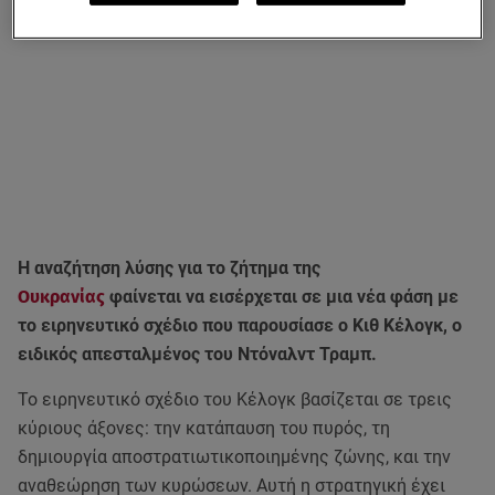
Η αναζήτηση λύσης για το ζήτημα της
Ουκρανίας
φαίνεται να εισέρχεται σε μια νέα φάση με
το ειρηνευτικό σχέδιο που παρουσίασε ο Κιθ Κέλογκ, ο
ειδικός απεσταλμένος του Ντόναλντ Τραμπ.
Το ειρηνευτικό σχέδιο του Κέλογκ βασίζεται σε τρεις
κύριους άξονες: την κατάπαυση του πυρός, τη
δημιουργία αποστρατιωτικοποιημένης ζώνης, και την
αναθεώρηση των κυρώσεων. Αυτή η στρατηγική έχει