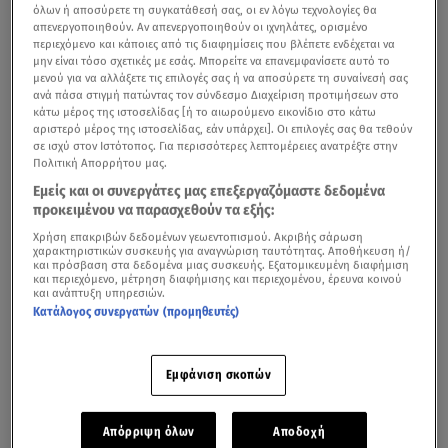
όλων ή αποσύρετε τη συγκατάθεσή σας, οι εν λόγω τεχνολογίες θα
απενεργοποιηθούν. Αν απενεργοποιηθούν οι ιχνηλάτες, ορισμένο
περιεχόμενο και κάποιες από τις διαφημίσεις που βλέπετε ενδέχεται να
μην είναι τόσο σχετικές με εσάς. Μπορείτε να επανεμφανίσετε αυτό το
μενού για να αλλάξετε τις επιλογές σας ή να αποσύρετε τη συναίνεσή σας
ανά πάσα στιγμή πατώντας τον σύνδεσμο Διαχείριση προτιμήσεων στο
κάτω μέρος της ιστοσελίδας [ή το αιωρούμενο εικονίδιο στο κάτω
αριστερό μέρος της ιστοσελίδας, εάν υπάρχει]. Οι επιλογές σας θα τεθούν
σε ισχύ στον Ιστότοπος. Για περισσότερες λεπτομέρειες ανατρέξτε στην
Πολιτική Απορρήτου μας.
Εμείς και οι συνεργάτες μας επεξεργαζόμαστε δεδομένα
προκειμένου να παρασχεθούν τα εξής:
Χρήση επακριβών δεδομένων γεωεντοπισμού. Ακριβής σάρωση
χαρακτηριστικών συσκευής για αναγνώριση ταυτότητας. Αποθήκευση ή/
και πρόσβαση στα δεδομένα μιας συσκευής. Εξατομικευμένη διαφήμιση
και περιεχόμενο, μέτρηση διαφήμισης και περιεχομένου, έρευνα κοινού
και ανάπτυξη υπηρεσιών.
Κατάλογος συνεργατών (προμηθευτές)
Εμφάνιση σκοπών
Απόρριψη όλων
Αποδοχή