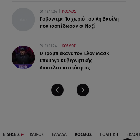
06.08.26 , 18:49
18.11.24
ΚΟΣΜΟΣ
Συντάξεις χηρείας: Τέλος στο «ψαλίδι» μετά την
Ροβανιέμι: Το χωριό του Άη Βασίλη
τριετία
που ισοπέδωσαν οι Ναζί
13.11.24
ΚΟΣΜΟΣ
O Τραμπ έκανε τον Έλον Μασκ
υπουργό Κυβερνητικής
Αποτελεσματικότητας
ΕΙΔΗΣΕΙΣ
ΚΑΙΡΟΣ
ΕΛΛΑΔΑ
ΚΟΣΜΟΣ
ΠΟΛΙΤΙΚΗ
ΕΚΛΟΓ