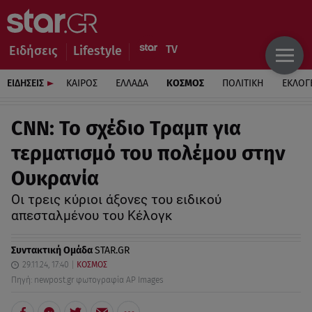
Ειδήσεις
Lifestyle
ΕΙΔΗΣΕΙΣ
ΚΑΙΡΟΣ
ΕΛΛΑΔΑ
ΚΟΣΜΟΣ
ΠΟΛΙΤΙΚΗ
ΕΚΛΟΓ
CNN: Το σχέδιο Τραμπ για
τερματισμό του πολέμου στην
Ουκρανία
Οι τρεις κύριοι άξονες του ειδικού
απεσταλμένου του Κέλογκ
Συντακτική Ομάδα
STAR.GR
29.11.24, 17:40
ΚΟΣΜΟΣ
Πηγή: newpost.gr φωτογραφία AP Images