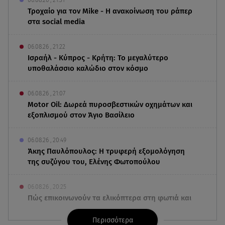
Τροχαίο για τον Mike - Η ανακοίνωση του ράπερ
στα social media
06.08.26 , 21:22
Ισραήλ - Κύπρος - Κρήτη: Το μεγαλύτερο
υποθαλάσσιο καλώδιο στον κόσμο
06.08.26 , 21:07
Motor Oil: Δωρεά πυροσβεστικών οχημάτων και
εξοπλισμού στον Άγιο Βασίλειο
06.08.26 , 20:49
Άκης Παυλόπουλος: Η τρυφερή εξομολόγηση
της συζύγου του, Ελένης Φωτοπούλου
06.08.26 , 20:25
Πώς επικοινωνούν τα ελικόπτερα στη φωτιά και
ο ρόλος του «συνδέσμου»
Περισσότερα