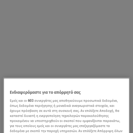
Ενδιαφερόμαστε για το απόρρητό σας
Εμείς και οι
603
συνεργάτες μας αποθηκεύουμε προσωπικά δεδομένα,
όπως δεδομένα περιήγησης ή μοναδικά αναγνωριστικά στοιχεία, και
έχουμε πρόσβαση σε αυτά στη συσκευή σας. Αν επιλέξετε Αποδοχή, θα
καταστεί δυνατή η ενεργοποίηση τεχνολογιών παρακολούθησης
προκειμένου να υποστηριχθούν οι σκοποί που εμφανίζονται παρακάτω,
για τους οποίους εμείς και οι συνεργάτες μας επεξεργαζόμαστε τα
δεδομένα με σκοπό την παροχή υπηρεσιών. Αν επιλέξετε Απόρριψη όλων