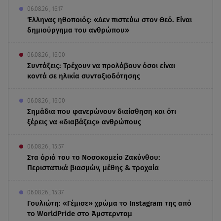
06.08.26 , 16:17
Έλληνας ηθοποιός: «Δεν πιστεύω στον Θεό. Είναι
δημιούργημα του ανθρώπου»
06.08.26 , 16:00
Συντάξεις: Τρέχουν να προλάβουν όσοι είναι
κοντά σε ηλικία συνταξιοδότησης
06.08.26 , 16:00
Σημάδια που φανερώνουν διαίσθηση και ότι
ξέρεις να «διαβάζεις» ανθρώπους
06.08.26 , 15:57
Στα όριά του το Νοσοκομείο Ζακύνθου:
Περιστατικά βιασμών, μέθης & τροχαία
06.08.26 , 15:37
Γουλιώτη: «Γέμισε» χρώμα το Instagram της από
το WorldPride στο Άμστερνταμ