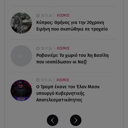
06.08.26 , 14:34
«Πάμε για νέα θεραπεία»: Η νέα φωτογραφία του
18.11.24
ΚΟΣΜΟΣ
Παράσχου από το νοσοκομείο
Κύπρος: Θρήνος για την 20χρονη
Ειρήνη που σκοτώθηκε σε τροχαίο
06.08.26 , 14:29
Γενέθλια για τον Λάκη Γαβαλά: Οι φωτογραφίες
που δημοσίευσε
18.11.24
ΚΟΣΜΟΣ
Ροβανιέμι: Το χωριό του Άη Βασίλη
που ισοπέδωσαν οι Ναζί
13.11.24
ΚΟΣΜΟΣ
O Τραμπ έκανε τον Έλον Μασκ
υπουργό Κυβερνητικής
Αποτελεσματικότητας