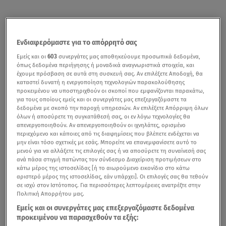
Ενδιαφερόμαστε για το απόρρητό σας
Εμείς και οι
603
συνεργάτες μας αποθηκεύουμε προσωπικά δεδομένα,
όπως δεδομένα περιήγησης ή μοναδικά αναγνωριστικά στοιχεία, και
έχουμε πρόσβαση σε αυτά στη συσκευή σας. Αν επιλέξετε Αποδοχή, θα
καταστεί δυνατή η ενεργοποίηση τεχνολογιών παρακολούθησης
προκειμένου να υποστηριχθούν οι σκοποί που εμφανίζονται παρακάτω,
για τους οποίους εμείς και οι συνεργάτες μας επεξεργαζόμαστε τα
δεδομένα με σκοπό την παροχή υπηρεσιών. Αν επιλέξετε Απόρριψη όλων
όλων ή αποσύρετε τη συγκατάθεσή σας, οι εν λόγω τεχνολογίες θα
απενεργοποιηθούν. Αν απενεργοποιηθούν οι ιχνηλάτες, ορισμένο
περιεχόμενο και κάποιες από τις διαφημίσεις που βλέπετε ενδέχεται να
μην είναι τόσο σχετικές με εσάς. Μπορείτε να επανεμφανίσετε αυτό το
μενού για να αλλάξετε τις επιλογές σας ή να αποσύρετε τη συναίνεσή σας
ανά πάσα στιγμή πατώντας τον σύνδεσμο Διαχείριση προτιμήσεων στο
κάτω μέρος της ιστοσελίδας [ή το αιωρούμενο εικονίδιο στο κάτω
αριστερό μέρος της ιστοσελίδας, εάν υπάρχει]. Οι επιλογές σας θα τεθούν
σε ισχύ στον Ιστότοπος. Για περισσότερες λεπτομέρειες ανατρέξτε στην
Πολιτική Απορρήτου μας.
Εμείς και οι συνεργάτες μας επεξεργαζόμαστε δεδομένα
προκειμένου να παρασχεθούν τα εξής: