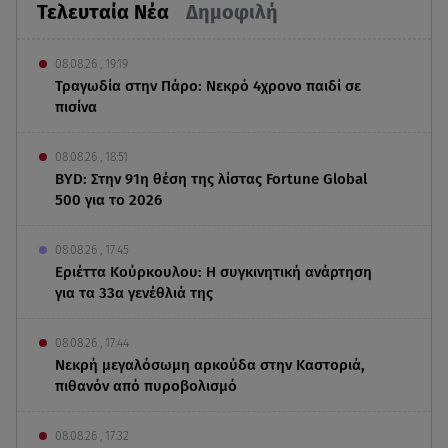
Τελευταία Νέα
Δημοφιλή
08.08.26 , 19:19
Τραγωδία στην Πάρο: Νεκρό 4χρονο παιδί σε
πισίνα
08.08.26 , 18:51
BYD: Στην 91η θέση της λίστας Fortune Global
500 για το 2026
08.08.26 , 17:45
Εριέττα Κούρκουλου: Η συγκινητική ανάρτηση
για τα 33α γενέθλιά της
08.08.26 , 17:44
Νεκρή μεγαλόσωμη αρκούδα στην Καστοριά,
πιθανόν από πυροβολισμό
08.08.26 , 17:32