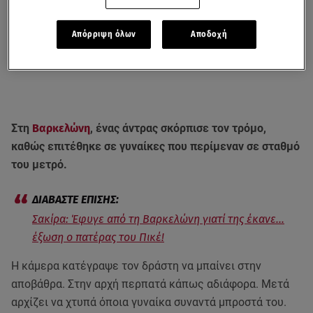
Απόρριψη όλων
Αποδοχή
Στη
Βαρκελώνη
, ένας άντρας σκόρπισε τον τρόμο,
καθώς επιτέθηκε σε γυναίκες που περίμεναν σε σταθμό
του μετρό.
Σακίρα: Έφυγε από τη Βαρκελώνη γιατί της έκανε...
έξωση ο πατέρας του Πικέ!
Η κάμερα κατέγραψε τον δράστη να μπαίνει στην
αποβάθρα. Στην αρχή περπατά κάπως αδιάφορα. Μετά
αρχίζει να χτυπά όποια γυναίκα συναντά μπροστά του.