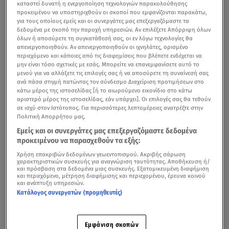
καταστεί δυνατή η ενεργοποίηση τεχνολογιών παρακολούθησης
προκειμένου να υποστηριχθούν οι σκοποί που εμφανίζονται παρακάτω,
για τους οποίους εμείς και οι συνεργάτες μας επεξεργαζόμαστε τα
δεδομένα με σκοπό την παροχή υπηρεσιών. Αν επιλέξετε Απόρριψη όλων
όλων ή αποσύρετε τη συγκατάθεσή σας, οι εν λόγω τεχνολογίες θα
απενεργοποιηθούν. Αν απενεργοποιηθούν οι ιχνηλάτες, ορισμένο
περιεχόμενο και κάποιες από τις διαφημίσεις που βλέπετε ενδέχεται να
μην είναι τόσο σχετικές με εσάς. Μπορείτε να επανεμφανίσετε αυτό το
μενού για να αλλάξετε τις επιλογές σας ή να αποσύρετε τη συναίνεσή σας
ανά πάσα στιγμή πατώντας τον σύνδεσμο Διαχείριση προτιμήσεων στο
κάτω μέρος της ιστοσελίδας [ή το αιωρούμενο εικονίδιο στο κάτω
αριστερό μέρος της ιστοσελίδας, εάν υπάρχει]. Οι επιλογές σας θα τεθούν
σε ισχύ στον Ιστότοπος. Για περισσότερες λεπτομέρειες ανατρέξτε στην
Πολιτική Απορρήτου μας.
Εμείς και οι συνεργάτες μας επεξεργαζόμαστε δεδομένα
προκειμένου να παρασχεθούν τα εξής:
Χρήση επακριβών δεδομένων γεωεντοπισμού. Ακριβής σάρωση
χαρακτηριστικών συσκευής για αναγνώριση ταυτότητας. Αποθήκευση ή/
και πρόσβαση στα δεδομένα μιας συσκευής. Εξατομικευμένη διαφήμιση
και περιεχόμενο, μέτρηση διαφήμισης και περιεχομένου, έρευνα κοινού
και ανάπτυξη υπηρεσιών.
Κατάλογος συνεργατών (προμηθευτές)
Εμφάνιση σκοπών