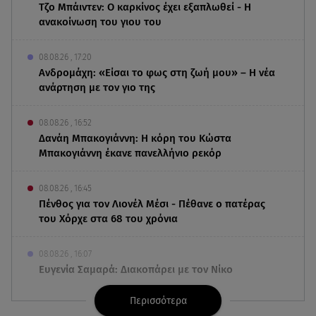
Τζο Μπάιντεν: Ο καρκίνος έχει εξαπλωθεί - Η
ανακοίνωση του γιου του
08.08.26 , 17:20
Ανδρομάχη: «Είσαι το φως στη ζωή μου» – Η νέα
ανάρτηση με τον γιο της
08.08.26 , 16:52
Δανάη Μπακογιάννη: Η κόρη του Κώστα
Μπακογιάννη έκανε πανελλήνιο ρεκόρ
08.08.26 , 16:45
Πένθος για τον Λιονέλ Μέσι - Πέθανε ο πατέρας
του Χόρχε στα 68 του χρόνια
08.08.26 , 16:07
Ευγενία Σαμαρά: Διακοπάρει με τον Νίκο
Μουτσινά - Πού βρίσκονται;
Περισσότερα