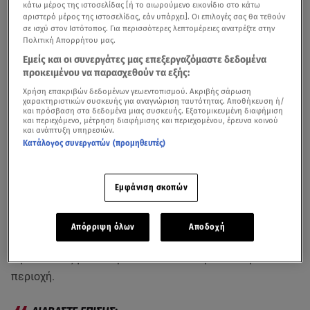
κάτω μέρος της ιστοσελίδας [ή το αιωρούμενο εικονίδιο στο κάτω
αριστερό μέρος της ιστοσελίδας, εάν υπάρχει]. Οι επιλογές σας θα τεθούν
σε ισχύ στον Ιστότοπος. Για περισσότερες λεπτομέρειες ανατρέξτε στην
Πολιτική Απορρήτου μας.
Εμείς και οι συνεργάτες μας επεξεργαζόμαστε δεδομένα
προκειμένου να παρασχεθούν τα εξής:
Χρήση επακριβών δεδομένων γεωεντοπισμού. Ακριβής σάρωση
χαρακτηριστικών συσκευής για αναγνώριση ταυτότητας. Αποθήκευση ή/
Με το δάχτυλο στη σκανδάλη στο βόρειο Ισραήλ / Ανταπόκριση της
και πρόσβαση στα δεδομένα μιας συσκευής. Εξατομικευμένη διαφήμιση
Κατερίνας Ρίστα για το Star
και περιεχόμενο, μέτρηση διαφήμισης και περιεχομένου, έρευνα κοινού
και ανάπτυξη υπηρεσιών.
Κατάλογος συνεργατών (προμηθευτές)
Σε συναγερμό βρίσκεται εκτός από το νότιο και το
βόρειο
Ισραήλ
. Μετά τη χθεσινή επίθεση της
Χεζμπολάχ
δόθηκε εντολή για εκκένωση σε 28 χωριά
Εμφάνιση σκοπών
που βρίσκονται στα σύνορα με τον
Λίβανο
. Το Star και η
Κατερίνα Ρίστα με τον οπερατέρ Κώστα Χριστοβασίλη
Απόρριψη όλων
Αποδοχή
κατέγραψαν λεπτό προς λεπτό την εκκένωση αλλά και
την ανάπτυξη των στρατιωτικών δυνάμεων στην
περιοχή.