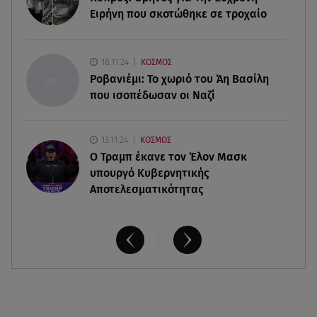
Νεκρή μεγαλόσωμη αρκούδα στην Καστοριά,
Ειρήνη που σκοτώθηκε σε τροχαίο
πιθανόν από πυροβολισμό
08.08.26 , 17:32
18.11.24
ΚΟΣΜΟΣ
Τζο Μπάιντεν: Ο καρκίνος έχει εξαπλωθεί - Η
Ροβανιέμι: Το χωριό του Άη Βασίλη
ανακοίνωση του γιου του
που ισοπέδωσαν οι Ναζί
13.11.24
ΚΟΣΜΟΣ
O Τραμπ έκανε τον Έλον Μασκ
υπουργό Κυβερνητικής
Αποτελεσματικότητας