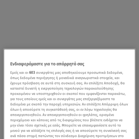
Ενδιαφερόμαστε για το απόρρητό σας
Εμείς και οι
603
συνεργάτες μας αποθηκεύουμε προσωπικά δεδομένα,
όπως δεδομένα περιήγησης ή μοναδικά αναγνωριστικά στοιχεία, και
έχουμε πρόσβαση σε αυτά στη συσκευή σας. Αν επιλέξετε Αποδοχή, θα
καταστεί δυνατή η ενεργοποίηση τεχνολογιών παρακολούθησης
προκειμένου να υποστηριχθούν οι σκοποί που εμφανίζονται παρακάτω,
για τους οποίους εμείς και οι συνεργάτες μας επεξεργαζόμαστε τα
δεδομένα με σκοπό την παροχή υπηρεσιών. Αν επιλέξετε Απόρριψη όλων
όλων ή αποσύρετε τη συγκατάθεσή σας, οι εν λόγω τεχνολογίες θα
απενεργοποιηθούν. Αν απενεργοποιηθούν οι ιχνηλάτες, ορισμένο
περιεχόμενο και κάποιες από τις διαφημίσεις που βλέπετε ενδέχεται να
μην είναι τόσο σχετικές με εσάς. Μπορείτε να επανεμφανίσετε αυτό το
μενού για να αλλάξετε τις επιλογές σας ή να αποσύρετε τη συναίνεσή σας
ανά πάσα στιγμή πατώντας τον σύνδεσμο Διαχείριση προτιμήσεων στο