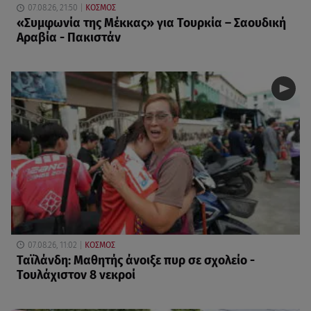
07.08.26, 21:50
ΚΟΣΜΟΣ
«Συμφωνία της Μέκκας» για Τουρκία – Σαουδική
Αραβία - Πακιστάν
07.08.26, 11:02
ΚΟΣΜΟΣ
Ταϊλάνδη: Μαθητής άνοιξε πυρ σε σχολείο -
Τουλάχιστον 8 νεκροί