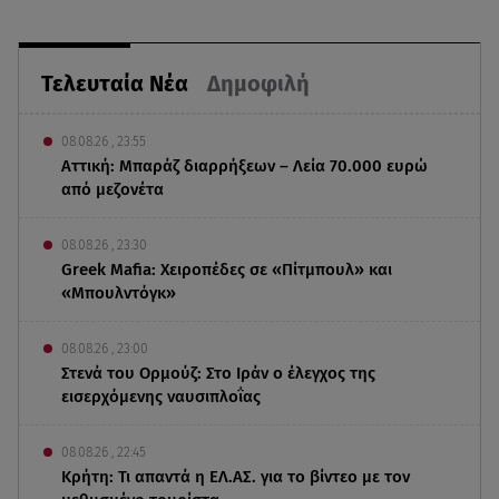
Τελευταία Νέα
Δημοφιλή
08.08.26 , 23:55
Αττική: Μπαράζ διαρρήξεων – Λεία 70.000 ευρώ
από μεζονέτα
08.08.26 , 23:30
Greek Mafia: Χειροπέδες σε «Πίτμπουλ» και
«Μπουλντόγκ»
08.08.26 , 23:00
Στενά του Ορμούζ: Στο Ιράν ο έλεγχος της
εισερχόμενης ναυσιπλοΐας
08.08.26 , 22:45
Κρήτη: Τι απαντά η ΕΛ.ΑΣ. για το βίντεο με τον