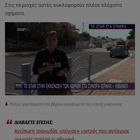
Στις περιοχές αυτές κυκλοφορούν πλέον ελάχιστα
οχήματα.
Πόλεις-φαντάσματα στο βόρειο Ισραήλ μετά την εντολή εκκένωσης
Ανείπωτη τραγωδία: «Λύγισε» γιατρός που αντίκρισε
νεκρούς πατέρα κι αδερφό