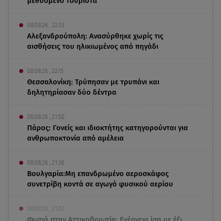
μεθυσμένο τουρίστα
08.08.26 , 22:33
Αλεξανδρούπολη: Ανασύρθηκε χωρίς τις
αισθήσεις του ηλικιωμένος από πηγάδι
08.08.26 , 22:15
Θεσσαλονίκη: Τρύπησαν με τρυπάνι και
δηλητηρίασαν δύο δέντρα
08.08.26 , 21:50
Πάρος: Γονείς και ιδιοκτήτης κατηγορούνται για
ανθρωποκτονία από αμέλεια
08.08.26 , 21:38
Βουλγαρία:Μη επανδρωμένο αεροσκάφος
συνετρίβη κοντά σε αγωγό φυσικού αερίου
08.08.26 , 21:32
Φωτιά στην Αττικοβοιωτία: Ενέργεια ίση με έξι