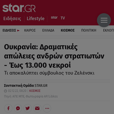
Ειδήσεις
Lifestyle
ΕΙΔΗΣΕΙΣ
ΚΑΙΡΟΣ
ΕΛΛΑΔΑ
ΚΟΣΜΟΣ
ΠΟΛΙΤΙΚΗ
ΕΚΛΟΓ
Ουκρανία: Δραματικές
απώλειες ανδρών στρατιωτών
- Έως 13.000 νεκροί
Τι αποκαλύπτει σύμβουλος του Ζελένσκι
Συντακτική Ομάδα
STAR.GR
02.12.22, 08:20
ΚΟΣΜΟΣ
Πηγή: ΑΠΕ ΜΠΕ, Φωτογραφία AP/Libkos