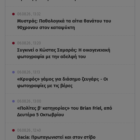
06.08.26 , 13:32
Μυστράς: Παθολογικά τα αίτια θανάτου του
90χρονου στον καταψύκτη
06.08.26 , 13:20
Συγκινεί ο Κώστας Σαμαράς: Η οικογενειακή
φωτογραφία με την αδελφή του
06.08.26 , 13:13
«Κρυφός» γάμος για διάσημο ζευγάρι; - Οι
φωτογραφίες με τις βέρες
06.08.26 , 13:00
«Πολίτες β' κατηγορίας» του Brian Friel, από
Δευτέρα 5 Οκτωβρίου
06.08.26 , 12:40
Dacia: Πρωταγωνιστεί και στον στίβο