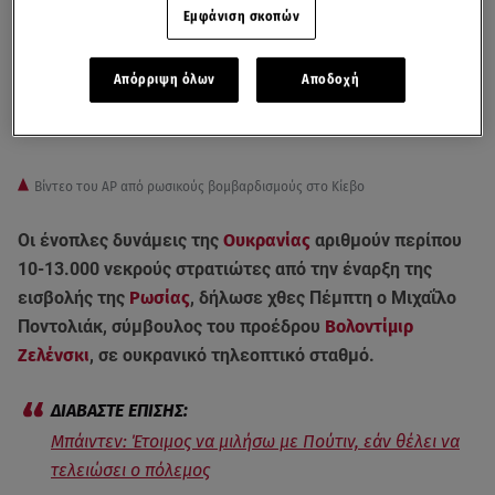
Εμφάνιση σκοπών
Απόρριψη όλων
Αποδοχή
Βίντεο του AP από ρωσικούς βομβαρδισμούς στο Κίεβο
Οι ένοπλες δυνάμεις της
Ουκρανίας
αριθμούν περίπου
10-13.000 νεκρούς στρατιώτες από την έναρξη της
εισβολής της
Ρωσίας
, δήλωσε χθες Πέμπτη ο Μιχαΐλο
Ποντολιάκ, σύμβουλος του προέδρου
Βολοντίμιρ
Ζελένσκι
, σε ουκρανικό τηλεοπτικό σταθμό.
Μπάιντεν: Έτοιμος να μιλήσω με Πούτιν, εάν θέλει να
τελειώσει ο πόλεμος