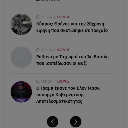
ευρώ
06.08.26 , 12:00
18.11.24
ΚΟΣΜΟΣ
Welcome August: 3 μοδάτα looks για τον
Κύπρος: Θρήνος για την 20χρονη
τελευταίο μήνα του καλοκαιριού
Ειρήνη που σκοτώθηκε σε τροχαίο
06.08.26 , 11:48
Νέα Υόρκη: «Τα παιδιά έχουν μια μικρή ίωση»,
18.11.24
ΚΟΣΜΟΣ
έγραψε, πριν τα σκοτώσει
Ροβανιέμι: Το χωριό του Άη Βασίλη
που ισοπέδωσαν οι Ναζί
13.11.24
ΚΟΣΜΟΣ
O Τραμπ έκανε τον Έλον Μασκ
υπουργό Κυβερνητικής
Αποτελεσματικότητας