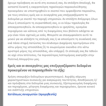
έχουμε πρόσβαση σε αυτά στη συσκευή σας. Αν επιλέξετε Αποδοχή, θα
καταστεί δυνατή η ενεργοποίηση τεχνολογιών παρακολούθησης
προκειμένου να υποστηριχθούν οι σκοποί που εμφανίζονται παρακάτω,
για τους οποίους εμείς και οι συνεργάτες μας επεξεργαζόμαστε τα
δεδομένα με σκοπό την παροχή υπηρεσιών. Αν επιλέξετε Απόρριψη όλων
όλων ή αποσύρετε τη συγκατάθεσή σας, οι εν λόγω τεχνολογίες θα
απενεργοποιηθούν. Αν απενεργοποιηθούν οι ιχνηλάτες, ορισμένο
περιεχόμενο και κάποιες από τις διαφημίσεις που βλέπετε ενδέχεται να
μην είναι τόσο σχετικές με εσάς. Μπορείτε να επανεμφανίσετε αυτό το
μενού για να αλλάξετε τις επιλογές σας ή να αποσύρετε τη συναίνεσή σας
ανά πάσα στιγμή πατώντας τον σύνδεσμο Διαχείριση προτιμήσεων στο
κάτω μέρος της ιστοσελίδας [ή το αιωρούμενο εικονίδιο στο κάτω
αριστερό μέρος της ιστοσελίδας, εάν υπάρχει]. Οι επιλογές σας θα τεθούν
σε ισχύ στον Ιστότοπος. Για περισσότερες λεπτομέρειες ανατρέξτε στην
Πολιτική Απορρήτου μας.
Εμείς και οι συνεργάτες μας επεξεργαζόμαστε δεδομένα
προκειμένου να παρασχεθούν τα εξής:
Χρήση επακριβών δεδομένων γεωεντοπισμού. Ακριβής σάρωση
χαρακτηριστικών συσκευής για αναγνώριση ταυτότητας. Αποθήκευση ή/
και πρόσβαση στα δεδομένα μιας συσκευής. Εξατομικευμένη διαφήμιση
και περιεχόμενο, μέτρηση διαφήμισης και περιεχομένου, έρευνα κοινού
και ανάπτυξη υπηρεσιών.
Κατάλογος συνεργατών (προμηθευτές)