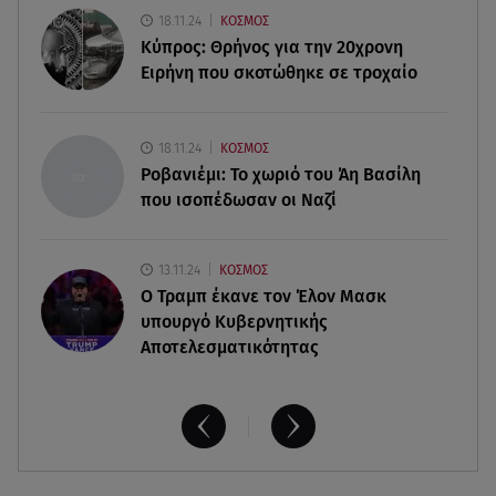
Πάρος: «Ήμουν πάντα πάνω από την πισίνα» - Τι
18.11.24
ΚΟΣΜΟΣ
ισχυρίζεται ο ιδιοκτήτης
Κύπρος: Θρήνος για την 20χρονη
Ειρήνη που σκοτώθηκε σε τροχαίο
10.08.26 , 10:10
Γυμναστική για τόνωση πριν την παραλία! Full
body workout!
18.11.24
ΚΟΣΜΟΣ
Ροβανιέμι: Το χωριό του Άη Βασίλη
που ισοπέδωσαν οι Ναζί
13.11.24
ΚΟΣΜΟΣ
O Τραμπ έκανε τον Έλον Μασκ
υπουργό Κυβερνητικής
Αποτελεσματικότητας