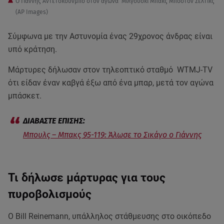
Ο Γιάννης Αντετοκούνμπο στον αγώνα Μιλγουόκι Μπακς Μπόστον Σέλτικς
(AP Images)
Σύμφωνα με την Αστυνομία ένας 29χρονος άνδρας είναι
υπό κράτηση.
Μάρτυρες δήλωσαν στον τηλεοπτικό σταθμό WTMJ-TV
ότι είδαν έναν καβγά έξω από ένα μπαρ, μετά τον αγώνα
μπάσκετ.
Μπουλς – Μπακς 95-119: Άλωσε το Σικάγο ο Γιάννης
Τι δήλωσε μάρτυρας για τους
πυροβολισμούς
Ο Bill Reinemann, υπάλληλος στάθμευσης στο οικόπεδο