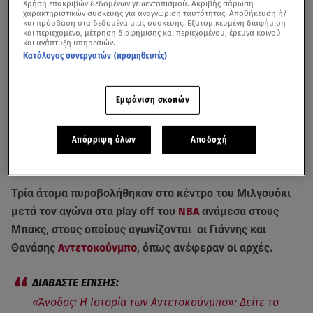
Χρήση επακριβών δεδομένων γεωεντοπισμού. Ακριβής σάρωση
χαρακτηριστικών συσκευής για αναγνώριση ταυτότητας. Αποθήκευση ή/
και πρόσβαση στα δεδομένα μιας συσκευής. Εξατομικευμένη διαφήμιση
και περιεχόμενο, μέτρηση διαφήμισης και περιεχομένου, έρευνα κοινού
και ανάπτυξη υπηρεσιών.
Κατάλογος συνεργατών (προμηθευτές)
Εμφάνιση σκοπών
Απόρριψη όλων
Αποδοχή
Βίντεο από το μεσημβρινό δελτίο ειδήσεων του Star (14/05)
Τρία άτομα πυροβολήθηκαν στο κέντρο του Μιλγουόκι
μετά τον αγώνα στα play off του
ΝΒΑ
ανάμεσα στους
Μπακς, στους οποίους αγωνίζονται οι Γιάννης και
Θανάσης
Αντετοκούνμπο
, όπως ανέφεραν οι αρχές.
«Άνοδος: Η Ιστορία των Αντετοκούνμπο»: Δείτε το