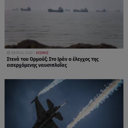
08.08.26, 23:00
ΚΟΣΜΟΣ
Στενά του Ορμούζ: Στο Ιράν ο έλεγχος της
εισερχόμενης ναυσιπλοΐας