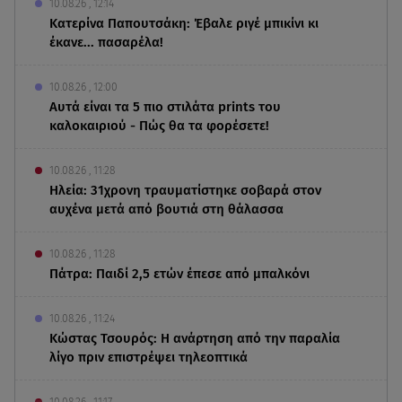
10.08.26 , 12:14
Κατερίνα Παπουτσάκη: Έβαλε ριγέ μπικίνι κι
έκανε... πασαρέλα!
10.08.26 , 12:00
Αυτά είναι τα 5 πιο στιλάτα prints του
καλοκαιριού - Πώς θα τα φορέσετε!
10.08.26 , 11:28
Ηλεία: 31χρονη τραυματίστηκε σοβαρά στον
αυχένα μετά από βουτιά στη θάλασσα
10.08.26 , 11:28
Πάτρα: Παιδί 2,5 ετών έπεσε από μπαλκόνι
10.08.26 , 11:24
Κώστας Τσουρός: Η ανάρτηση από την παραλία
λίγο πριν επιστρέψει τηλεοπτικά
10.08.26 , 11:17