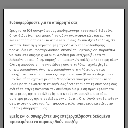
Ενδιαφερόμαστε για το απόρρητό σας
Εμείς και οι
603
συνεργάτες μας αποθηκεύουμε προσωπικά δεδομένα,
όπως δεδομένα περιήγησης ή μοναδικά αναγνωριστικά στοιχεία, και
έχουμε πρόσβαση σε αυτά στη συσκευή σας. Αν επιλέξετε Αποδοχή, θα
καταστεί δυνατή η ενεργοποίηση τεχνολογιών παρακολούθησης
προκειμένου να υποστηριχθούν οι σκοποί που εμφανίζονται παρακάτω,
για τους οποίους εμείς και οι συνεργάτες μας επεξεργαζόμαστε τα
δεδομένα με σκοπό την παροχή υπηρεσιών. Αν επιλέξετε Απόρριψη όλων
όλων ή αποσύρετε τη συγκατάθεσή σας, οι εν λόγω τεχνολογίες θα
απενεργοποιηθούν. Αν απενεργοποιηθούν οι ιχνηλάτες, ορισμένο
περιεχόμενο και κάποιες από τις διαφημίσεις που βλέπετε ενδέχεται να
μην είναι τόσο σχετικές με εσάς. Μπορείτε να επανεμφανίσετε αυτό το
μενού για να αλλάξετε τις επιλογές σας ή να αποσύρετε τη συναίνεσή σας
ανά πάσα στιγμή πατώντας τον σύνδεσμο Διαχείριση προτιμήσεων στο
κάτω μέρος της ιστοσελίδας [ή το αιωρούμενο εικονίδιο στο κάτω
αριστερό μέρος της ιστοσελίδας, εάν υπάρχει]. Οι επιλογές σας θα τεθούν
σε ισχύ στον Ιστότοπος. Για περισσότερες λεπτομέρειες ανατρέξτε στην
Πολιτική Απορρήτου μας.
Εμείς και οι συνεργάτες μας επεξεργαζόμαστε δεδομένα
προκειμένου να παρασχεθούν τα εξής: