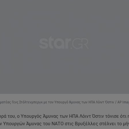
μματέας Γενς Στόλτενμπεργκ με τον Υπουργό Άμυνας των ΗΠΑ Λόιντ Όστιν / AP Ima
ρά του, ο Υπουργός Άμυνας των ΗΠΑ Λόιντ Όστιν τόνισε ότι 
ν Υπουργών Άμυνας του ΝΑΤΟ στις Βρυξέλλες στέλνει το μή