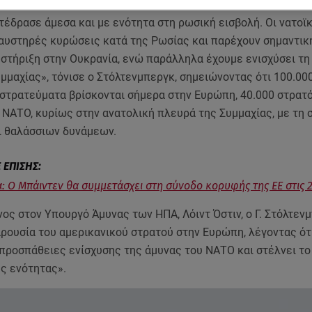
έδρασε άμεσα και με ενότητα στη ρωσική εισβολή. Οι νατοϊκ
 αυστηρές κυρώσεις κατά της Ρωσίας και παρέχουν σημαντικ
 στήριξη στην Ουκρανία, ενώ παράλληλα έχουμε ενισχύσει τη
μμαχίας», τόνισε ο Στόλτενμπεργκ, σημειώνοντας ότι 100.00
 στρατεύματα βρίσκονται σήμερα στην Ευρώπη, 40.000 στρατ
 ΝΑΤΟ, κυρίως στην ανατολική πλευρά της Συμμαχίας, με τη 
ι θαλάσσιων δυνάμεων.
: Ο Μπάιντεν θα συμμετάσχει στη σύνοδο κορυφής της ΕΕ στις 
ος στον Υπουργό Άμυνας των ΗΠΑ, Λόιντ Όστιν, ο Γ. Στόλτεν
ρουσία του αμερικανικού στρατού στην Ευρώπη, λέγοντας ότ
 προσπάθειες ενίσχυσης της άμυνας του ΝΑΤΟ και στέλνει το
ς ενότητας».