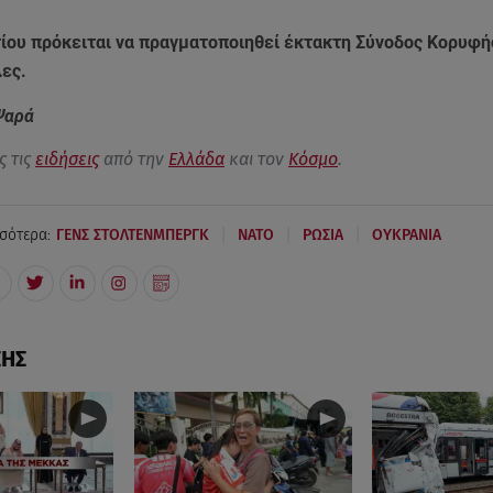
τίου πρόκειται να πραγματοποιηθεί έκτακτη Σύνοδος Κορυφ
λες.
Ψαρά
ς τις
ειδήσεις
από την
Ελλάδα
και τον
Κόσμο
.
|
|
|
σότερα:
ΓΕΝΣ ΣΤΟΛΤΕΝΜΠΕΡΓΚ
ΝΑΤΟ
ΡΩΣΙΑ
ΟΥΚΡΑΝΙΑ
ΣΗΣ