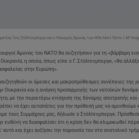
μματέας Γενς Στόλτενμπεργκ και ο Υπουργός Άμυνας των ΗΠΑ Λόιντ Όστιν / AP Ima
πουργοί Άμυνας του ΝΑΤΟ θα συζητήσουν για τη «βάρβαρη ει
Ουκρανία, η οποία, όπως είπε ο Γ. Στόλτενμπεργκ, «θα αλλάξε
ασφαλείας στην Ευρώπη».
 συζητηθούν οι άμεσες και μακροπρόθεσμες συνέπειες της 
ην Ουκρανία και η ανάγκη προσαρμογής των νατοϊκών δυνάμε
ητα, με την περαιτέρω ενίσχυση της δύναμης αποτροπής και 
έπει να έχει αυταπάτες για την πρόθεσή μας να αμυνθούμε κ
με τους Συμμάχους μας, δήλωσε ο Στόλτενμπεργκ. Πρόσθεσε
ν ευθύνη να διασφαλίσει ότι η κρίση δεν θα κλιμακωθεί πέρ
ι' αυτό και έχει αυξήσει την παρουσία του στο ανατολικό τμή