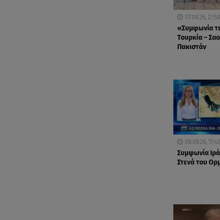
07.08.26, 21:5
«Συμφωνία τη
Τουρκία – Σαο
Πακιστάν
06.08.26, 17:43
Συμφωνία Ιράν
Στενά του Ορ