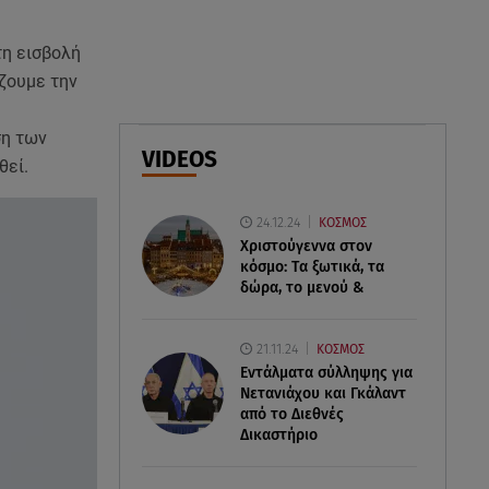
07.08.26 , 21:17
Κλήρωση Eurojackpot
τη εισβολή
7/8/2026: Οι τυχεροί αριθμοί για
ίζουμε την
τα 32.000.000 ευρώ
ση των
07.08.26 , 21:03
VIDEOS
θεί.
Σε τρία επίπεδα οι παραβιάσεις
της Τουρκίας στο Αιγαίο
24.12.24
ΚΟΣΜΟΣ
Χριστούγεννα στον
κόσμο: Tα ξωτικά, τα
δώρα, το μενού &
21.11.24
ΚΟΣΜΟΣ
Εντάλματα σύλληψης για
Νετανιάχου και Γκάλαντ
από το Διεθνές
Δικαστήριο