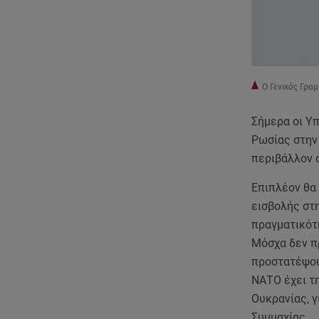
Ο Γενικός Γρα
Σήμερα οι Υ
Ρωσίας στην 
περιβάλλον 
Επιπλέον θα
εισβολής στ
πραγματικότ
Μόσχα δεν πρ
προστατέψου
ΝΑΤΟ έχει τη
Ουκρανίας, γ
Συμμαχίας.