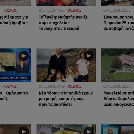
0
ΚΟΣΜΟΣ
07.08.26, 11:02
ΚΟΣΜΟΣ
06.08.26, 22:02
ς Μέκκας» για
Ταϊλάνδη: Μαθητής άνοιξε
Σύγκρουση τραμ
υδική Αραβία -
πυρ σε σχολείο -
Γερμανία: 25 τρα
Τουλάχιστον 8 νεκροί
σε σοβαρή κατ
ΚΟΣΜΟΣ
06.08.26, 11:48
ΚΟΣΜΟΣ
05.08.26, 22:36
 – Ομάν για τα
Νέα Υόρκη: «Τα παιδιά έχουν
Μακελειό σε σπί
μούζ
μια μικρή ίωση», έγραψε,
Βόρεια Καρολίνα
πριν τα σκοτώσει
μέλη οικογένεια