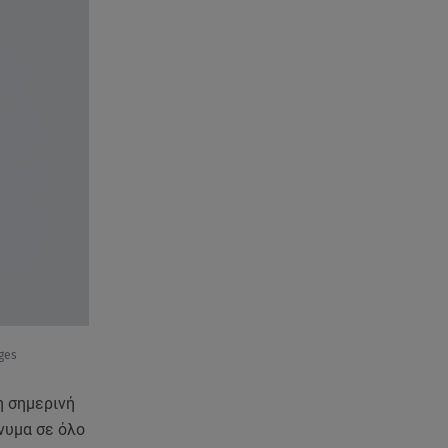
παραλία
07.08.26 , 22:05
Φωτιές: Στάχτη Το Πράσινο
Στολίδι Της Δυτικής Αττικής
07.08.26 , 21:50
«Συμφωνία της Μέκκας» για
Τουρκία – Σαουδική Αραβία -
Πακιστάν
07.08.26 , 21:50
Καιρός: Έρχονται ξανά 40άρια -
Σε ποιες περιοχές
07.08.26 , 21:32
ges
Κρήτη: Τουρίστας ρωτούσε
πόσο να πληρώσει για να
η σημερινή
ασελγήσει σε 10χρονη
νυμα σε όλο