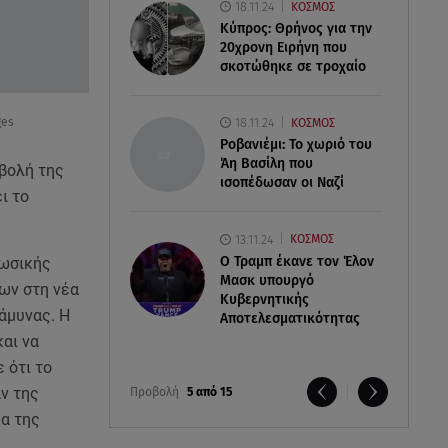
18.11.24
ΚΟΣΜΟΣ
Κύπρος: Θρήνος για την
20χρονη Ειρήνη που
σκοτώθηκε σε τροχαίο
ges
18.11.24
ΚΟΣΜΟΣ
Ροβανιέμι: Το χωριό του
Άη Βασίλη που
σβολή της
ισοπέδωσαν οι Ναζί
ι το
13.11.24
ΚΟΣΜΟΣ
O Τραμπ έκανε τον Έλον
ρωσικής
Μασκ υπουργό
ων στη νέα
Κυβερνητικής
άμυνας. Η
Αποτελεσματικότητας
αι να
 ότι το
αν της
Προβολή
5 από 15
μα της