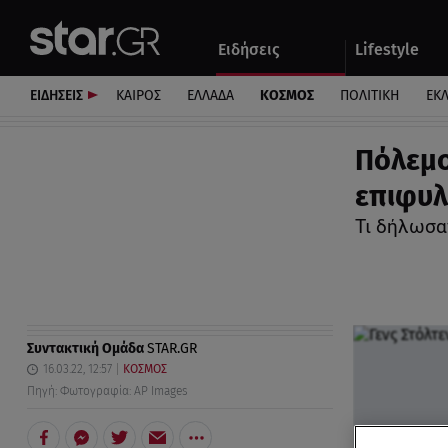
Αθλητικά
Quiz
Ειδήσεις
Lifestyle
Αυτοκίνητο
ΕΙΔΗΣΕΙΣ
ΚΑΙΡΟΣ
ΕΛΛΑΔΑ
ΚΟΣΜΟΣ
ΠΟΛΙΤΙΚΗ
ΕΚ
Πόλεμο
επιφυλ
Τι δήλωσα
Συντακτική Ομάδα
STAR.GR
16.03.22, 12:57
ΚΟΣΜΟΣ
Πηγή: Φωτογραφία: AP Images