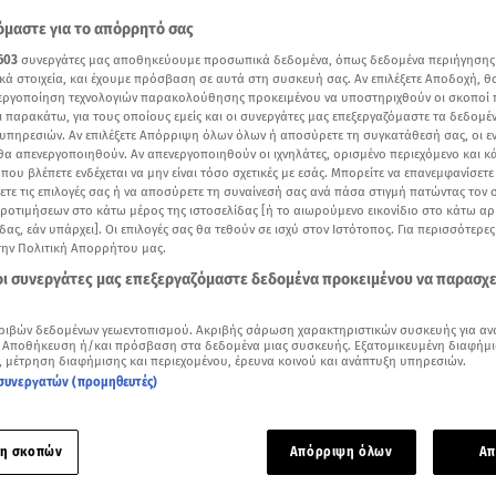
μαστε για το απόρρητό σας
603
συνεργάτες μας αποθηκεύουμε προσωπικά δεδομένα, όπως δεδομένα περιήγησης
κά στοιχεία, και έχουμε πρόσβαση σε αυτά στη συσκευή σας. Αν επιλέξετε Αποδοχή, θ
νεργοποίηση τεχνολογιών παρακολούθησης προκειμένου να υποστηριχθούν οι σκοποί
ι παρακάτω, για τους οποίους εμείς και οι συνεργάτες μας επεξεργαζόμαστε τα δεδομέ
υπηρεσιών. Αν επιλέξετε Απόρριψη όλων όλων ή αποσύρετε τη συγκατάθεσή σας, οι ε
 θα απενεργοποιηθούν. Αν απενεργοποιηθούν οι ιχνηλάτες, ορισμένο περιεχόμενο και κά
 που βλέπετε ενδέχεται να μην είναι τόσο σχετικές με εσάς. Μπορείτε να επανεμφανίσετ
ξετε τις επιλογές σας ή να αποσύρετε τη συναίνεσή σας ανά πάσα στιγμή πατώντας τον
προτιμήσεων στο κάτω μέρος της ιστοσελίδας [ή το αιωρούμενο εικονίδιο στο κάτω α
δας, εάν υπάρχει]. Οι επιλογές σας θα τεθούν σε ισχύ στον Ιστότοπος. Για περισσότερε
την Πολιτική Απορρήτου μας.
 οι συνεργάτες μας επεξεργαζόμαστε δεδομένα προκειμένου να παρασχ
Δείτε περισσότερα άρθρα μας στα αποτελέσματα αναζήτησης
Add star.gr on Google
ριβών δεδομένων γεωεντοπισμού. Ακριβής σάρωση χαρακτηριστικών συσκευής για αν
 Αποθήκευση ή/και πρόσβαση στα δεδομένα μιας συσκευής. Εξατομικευμένη διαφήμι
, μέτρηση διαφήμισης και περιεχομένου, έρευνα κοινού και ανάπτυξη υπηρεσιών.
συνεργατών (προμηθευτές)
ς χιλιάδες δυνάμεις του ΝΑΤΟ βρίσκονται σε αυξημένη επιφ
ικός Γραμματέας Γενς Στόλτενμπεργκ, σε κοινές δηλώσεις το
η σκοπών
Απόρριψη όλων
Απ
νας των ΗΠΑ Λόιντ Όστιν λίγο πριν από την έναρξη του έκτα
Υπουργών Άμυνας του ΝΑΤΟ σήμερα στις Βρυξέλλες.