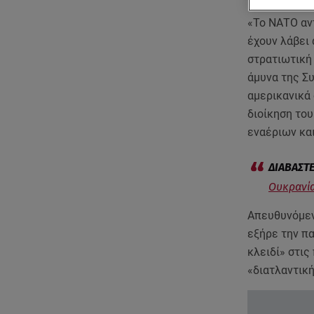
«Το ΝΑΤΟ αντ
έχουν λάβει
στρατιωτική
άμυνα της Συ
αμερικανικά
διοίκηση του
εναέριων κα
Ουκρανία
Απευθυνόμεν
εξήρε την πα
κλειδί» στις
«διατλαντική