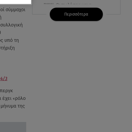
BMW: Οι πωλήσεις και η
οί σύμμαχοι
συμφωνία με τους
Περισσότερα
εργαζόμενους
ή
 συλλογική
08.08.26 , 09:03
0
8 Αυγούστου: Σήμερα η
ός υπό τη
Παγκόσμια Ημέρα Γάτας
στήριξη
08.08.26 , 08:47
Καιρός Δεκαπενταύγουστος:
Βοριάδες έως 9 μποφόρ και
πτώση θερμοκρασίας
24/3
μπεργκ
08.08.26 , 03:00
ι έχει «ρόλο
Εορτολόγιο: Ποιοι γιορτάζουν
στις 8 Αυγούστου
 μήνυμα της
07.08.26 , 22:40
Χανιά: Φίδι δάγκωσε 13χρονο σε