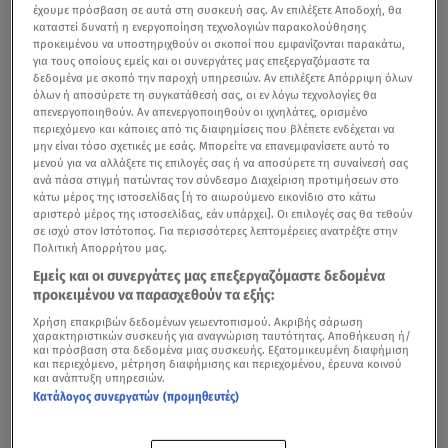
έχουμε πρόσβαση σε αυτά στη συσκευή σας. Αν επιλέξετε Αποδοχή, θα
καταστεί δυνατή η ενεργοποίηση τεχνολογιών παρακολούθησης
προκειμένου να υποστηριχθούν οι σκοποί που εμφανίζονται παρακάτω,
για τους οποίους εμείς και οι συνεργάτες μας επεξεργαζόμαστε τα
δεδομένα με σκοπό την παροχή υπηρεσιών. Αν επιλέξετε Απόρριψη όλων
όλων ή αποσύρετε τη συγκατάθεσή σας, οι εν λόγω τεχνολογίες θα
απενεργοποιηθούν. Αν απενεργοποιηθούν οι ιχνηλάτες, ορισμένο
περιεχόμενο και κάποιες από τις διαφημίσεις που βλέπετε ενδέχεται να
μην είναι τόσο σχετικές με εσάς. Μπορείτε να επανεμφανίσετε αυτό το
μενού για να αλλάξετε τις επιλογές σας ή να αποσύρετε τη συναίνεσή σας
ανά πάσα στιγμή πατώντας τον σύνδεσμο Διαχείριση προτιμήσεων στο
κάτω μέρος της ιστοσελίδας [ή το αιωρούμενο εικονίδιο στο κάτω
αριστερό μέρος της ιστοσελίδας, εάν υπάρχει]. Οι επιλογές σας θα τεθούν
σε ισχύ στον Ιστότοπος. Για περισσότερες λεπτομέρειες ανατρέξτε στην
Πολιτική Απορρήτου μας.
Εμείς και οι συνεργάτες μας επεξεργαζόμαστε δεδομένα
προκειμένου να παρασχεθούν τα εξής:
Χρήση επακριβών δεδομένων γεωεντοπισμού. Ακριβής σάρωση
χαρακτηριστικών συσκευής για αναγνώριση ταυτότητας. Αποθήκευση ή/
και πρόσβαση στα δεδομένα μιας συσκευής. Εξατομικευμένη διαφήμιση
και περιεχόμενο, μέτρηση διαφήμισης και περιεχομένου, έρευνα κοινού
και ανάπτυξη υπηρεσιών.
Κατάλογος συνεργατών (προμηθευτές)