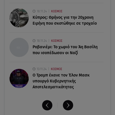
10.08.26 , 03:00
18.11.24
ΚΟΣΜΟΣ
Εορτολόγιο: Ποιοι γιορτάζουν στις 10 Αυγούστου
Κύπρος: Θρήνος για την 20χρονη
Ειρήνη που σκοτώθηκε σε τροχαίο
09.08.26 , 23:50
ΑΑΔΕ: 1.296 φιάλες παράνομου φρέον
κατασχέθηκαν σε Κήπους και Δοϊράνη
18.11.24
ΚΟΣΜΟΣ
Ροβανιέμι: Το χωριό του Άη Βασίλη
που ισοπέδωσαν οι Ναζί
13.11.24
ΚΟΣΜΟΣ
O Τραμπ έκανε τον Έλον Μασκ
υπουργό Κυβερνητικής
Αποτελεσματικότητας