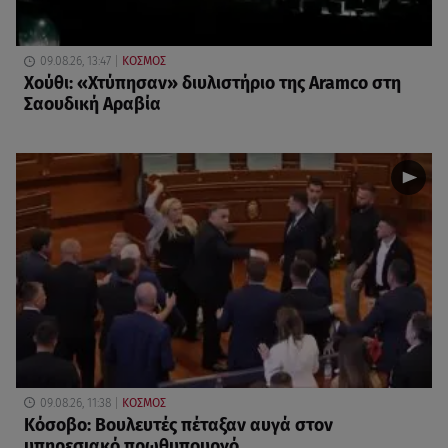
09.08.26, 13:47
ΚΟΣΜΟΣ
Χούθι: «Χτύπησαν» διυλιστήριο της Aramco στη
Σαουδική Αραβία
09.08.26, 11:38
ΚΟΣΜΟΣ
Κόσοβο: Βουλευτές πέταξαν αυγά στον
υπηρεσιακό πρωθυπουργό