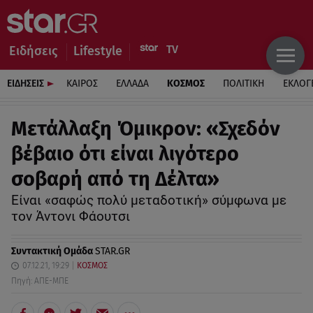
Ειδήσεις
Lifestyle
ΕΙΔΗΣΕΙΣ
ΚΑΙΡΟΣ
ΕΛΛΑΔΑ
ΚΟΣΜΟΣ
ΠΟΛΙΤΙΚΗ
ΕΚΛΟΓ
Μετάλλαξη Όμικρον: «Σχεδόν
βέβαιο ότι είναι λιγότερο
σοβαρή από τη Δέλτα»
Είναι «σαφώς πολύ μεταδοτική» σύμφωνα με
τον Άντονι Φάουτσι
Συντακτική Ομάδα
STAR.GR
07.12.21, 19:29
ΚΟΣΜΟΣ
Πηγή: ΑΠΕ-ΜΠΕ