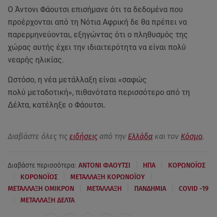
Ο Άντονι Φάουτσι επισήμανε ότι τα δεδομένα που
προέρχονται από τη Νότια Αφρική δε θα πρέπει να
παρερμηνεύονται, εξηγώντας ότι ο πληθυσμός της
χώρας αυτής έχει την ιδιαιτερότητα να είναι πολύ
νεαρής ηλικίας.
Ωστόσο, η νέα μετάλλαξη είναι «σαφώς
πολύ μεταδοτική», πιθανότατα περισσότερο από τη
Δέλτα, κατέληξε ο Φάουτσι.
Διαβάστε όλες τις
ειδήσεις
από την
Ελλάδα
και τον
Κόσμο
.
|
|
Διαβάστε περισσότερα:
ΑΝΤΟΝΙ ΦΑΟΥΤΣΙ
ΗΠΑ
ΚΟΡΩΝΟΪΟΣ
|
|
|
ΚΟΡΟΝΟΪΟΣ
ΜΕΤΑΛΛΑΞΗ ΚΟΡΩΝΟΪΟΥ
|
|
|
ΜΕΤΑΛΛΑΞΗ ΟΜΙΚΡΟΝ
ΜΕΤΑΛΛΑΞΗ
ΠΑΝΔΗΜΙΑ
COVID -19
|
ΜΕΤΑΛΛΑΞΗ ΔΕΛΤΑ