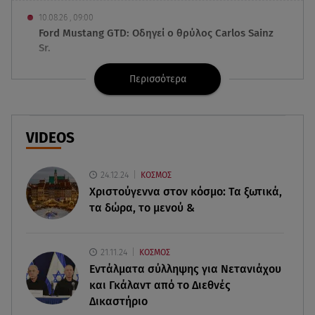
10.08.26 , 09:00
Ford Mustang GTD: Οδηγεί ο θρύλος Carlos Sainz
Sr.
Περισσότερα
10.08.26 , 08:49
Τούνη: Αυτός είναι ο εξωτικός προορισμός που
επέλεξε για τα γενέθλιά της
VIDEOS
10.08.26 , 08:41
Μαρία Μενούνος: «Η Ελλάδα έχει γίνει μέρος της
24.12.24
ΚΟΣΜΟΣ
θεραπείας μου»
Χριστούγεννα στον κόσμο: Tα ξωτικά,
τα δώρα, το μενού &
10.08.26 , 08:33
Ναταλία Γερμανού: Ποζάρει με μαύρο μπικίνι στις
καλοκαιρινές της διακοπές
21.11.24
ΚΟΣΜΟΣ
Εντάλματα σύλληψης για Νετανιάχου
10.08.26 , 07:58
και Γκάλαντ από το Διεθνές
Ο καιρός Hot Dry Windy θέτει σε Red Code τη
Δικαστήριο
χώρα - Άνεμοι 9 μποφόρ και 39◦C