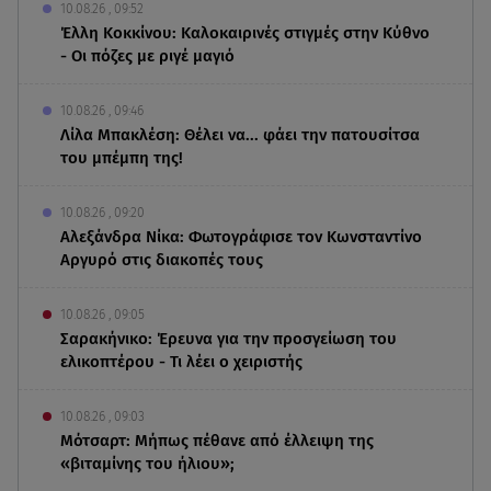
10.08.26 , 09:52
Έλλη Κοκκίνου: Καλοκαιρινές στιγμές στην Κύθνο
- Οι πόζες με ριγέ μαγιό
10.08.26 , 09:46
Λίλα Μπακλέση: Θέλει να... φάει την πατουσίτσα
του μπέμπη της!
10.08.26 , 09:20
Αλεξάνδρα Νίκα: Φωτογράφισε τον Κωνσταντίνο
Αργυρό στις διακοπές τους
10.08.26 , 09:05
Σαρακήνικο: Έρευνα για την προσγείωση του
ελικοπτέρου - Τι λέει ο χειριστής
10.08.26 , 09:03
Μότσαρτ: Μήπως πέθανε από έλλειψη της
«βιταμίνης του ήλιου»;