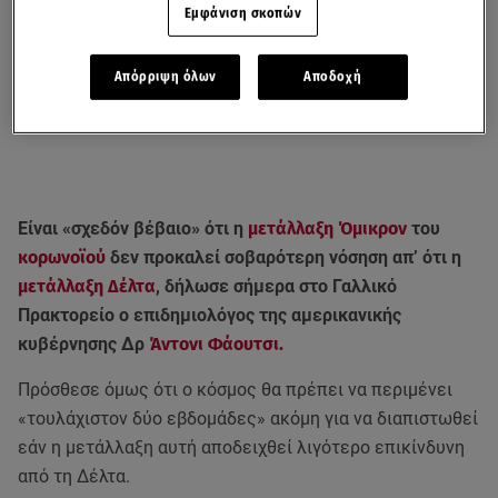
Εμφάνιση σκοπών
Απόρριψη όλων
Αποδοχή
Είναι «σχεδόν βέβαιο» ότι η
μετάλλαξη Όμικρον
του
κορωνοϊού
δεν προκαλεί σοβαρότερη νόσηση απ’ ότι η
μετάλλαξη Δέλτα
, δήλωσε σήμερα στο Γαλλικό
Πρακτορείο ο επιδημιολόγος της αμερικανικής
κυβέρνησης Δρ
Άντονι Φάουτσι.
Πρόσθεσε όμως ότι ο κόσμος θα πρέπει να περιμένει
«τουλάχιστον δύο εβδομάδες» ακόμη για να διαπιστωθεί
εάν η μετάλλαξη αυτή αποδειχθεί λιγότερο επικίνδυνη
από τη Δέλτα.