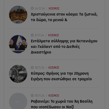
Χούθι: Η επίθεση με drone έθεσε σε συναγερμό
24.12.24
ΚΟΣΜΟΣ
τη Σαουδική Αραβία
Χριστούγεννα στον κόσμο: Tα ξωτικά,
τα δώρα, το μενού &
09.08.26 , 20:01
MINI John Cooper Works: Πως μπορείτε να το
κάνετε μοναδικό
21.11.24
ΚΟΣΜΟΣ
Εντάλματα σύλληψης για Νετανιάχου
09.08.26 , 19:50
και Γκάλαντ από το Διεθνές
Πάρος: Ο πατέρας του 4χρονου στο Star – «Δεν
Δικαστήριο
υπήρχε ναυαγοσώστης»
09.08.26 , 18:57
18.11.24
ΚΟΣΜΟΣ
Σε εξέλιξη η πυρκαγιά στο Σπήλαιο Ορεστιάδας
Κύπρος: Θρήνος για την 20χρονη
Ειρήνη που σκοτώθηκε σε τροχαίο
09.08.26 , 17:50
Χρηστίδου για Κοντοβά: «Ελπίζω και στην
επόμενη ζωή να είμαστε κολλητές»
18.11.24
ΚΟΣΜΟΣ
Ροβανιέμι: Το χωριό του Άη Βασίλη
που ισοπέδωσαν οι Ναζί