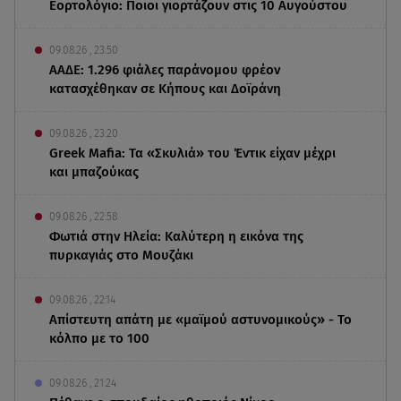
Εορτολόγιο: Ποιοι γιορτάζουν στις 10 Αυγούστου
09.08.26 , 23:50
ΑΑΔΕ: 1.296 φιάλες παράνομου φρέον
κατασχέθηκαν σε Κήπους και Δοϊράνη
09.08.26 , 23:20
Greek Mafia: Τα «Σκυλιά» του Έντικ είχαν μέχρι
και μπαζούκας
09.08.26 , 22:58
Φωτιά στην Ηλεία: Καλύτερη η εικόνα της
πυρκαγιάς στο Μουζάκι
09.08.26 , 22:14
Απίστευτη απάτη με «μαϊμού αστυνομικούς» - Το
κόλπο με το 100
09.08.26 , 21:24