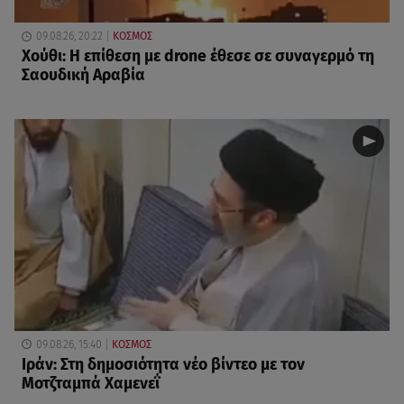
09.08.26, 20:22
ΚΟΣΜΟΣ
Χούθι: Η επίθεση με drone έθεσε σε συναγερμό τη
Σαουδική Αραβία
09.08.26, 15:40
ΚΟΣΜΟΣ
Ιράν: Στη δημοσιότητα νέο βίντεο με τον
Μοτζταμπά Χαμενεΐ