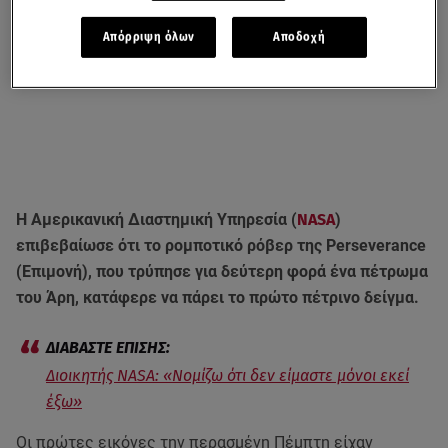
Απόρριψη όλων
Αποδοχή
Η Αμερικανική Διαστημική Υπηρεσία (
NASA
)
επιβεβαίωσε ότι το ρομποτικό ρόβερ της Perseverance
(Επιμονή), που τρύπησε για δεύτερη φορά ένα πέτρωμα
του Άρη, κατάφερε να πάρει το πρώτο πέτρινο δείγμα.
Διοικητής NASA: «Νομίζω ότι δεν είμαστε μόνοι εκεί
έξω»
Οι πρώτες εικόνες την περασμένη Πέμπτη είχαν