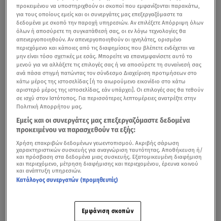
προκειμένου να υποστηριχθούν οι σκοποί που εμφανίζονται παρακάτω,
για τους οποίους εμείς και οι συνεργάτες μας επεξεργαζόμαστε τα
δεδομένα με σκοπό την παροχή υπηρεσιών. Αν επιλέξετε Απόρριψη όλων
όλων ή αποσύρετε τη συγκατάθεσή σας, οι εν λόγω τεχνολογίες θα
απενεργοποιηθούν. Αν απενεργοποιηθούν οι ιχνηλάτες, ορισμένο
περιεχόμενο και κάποιες από τις διαφημίσεις που βλέπετε ενδέχεται να
μην είναι τόσο σχετικές με εσάς. Μπορείτε να επανεμφανίσετε αυτό το
μενού για να αλλάξετε τις επιλογές σας ή να αποσύρετε τη συναίνεσή σας
ανά πάσα στιγμή πατώντας τον σύνδεσμο Διαχείριση προτιμήσεων στο
κάτω μέρος της ιστοσελίδας [ή το αιωρούμενο εικονίδιο στο κάτω
αριστερό μέρος της ιστοσελίδας, εάν υπάρχει]. Οι επιλογές σας θα τεθούν
σε ισχύ στον Ιστότοπος. Για περισσότερες λεπτομέρειες ανατρέξτε στην
Πολιτική Απορρήτου μας.
Εμείς και οι συνεργάτες μας επεξεργαζόμαστε δεδομένα
προκειμένου να παρασχεθούν τα εξής:
Χρήση επακριβών δεδομένων γεωεντοπισμού. Ακριβής σάρωση
χαρακτηριστικών συσκευής για αναγνώριση ταυτότητας. Αποθήκευση ή/
και πρόσβαση στα δεδομένα μιας συσκευής. Εξατομικευμένη διαφήμιση
και περιεχόμενο, μέτρηση διαφήμισης και περιεχομένου, έρευνα κοινού
και ανάπτυξη υπηρεσιών.
Κατάλογος συνεργατών (προμηθευτές)
Εμφάνιση σκοπών