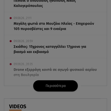
Πέθανε ο σπουδαίος ηθοποιός Νίκος
Καλογερόπουλος
09.08.26 , 21:11
Μεγάλη φωτιά στο Μουζάκι Ηλείας - Επιχειρούν
105 πυροσβέστες και 9 εναέρια
09.08.26 , 20:59
Σκιάθος: 15χρονος καταγγέλλει 17χρονο για
βιασμό και εκβιασμό
09.08.26 , 20:35
Drone εξερράγη κοντά σε αγωγό φυσικού αερίου
στη Βουλγαρία
Περισσότερα
09.08.26 , 20:29
«Ισλαμικό ΝΑΤΟ»: Τι σημαίνει η νέα συμμαχία για
την Ελλάδα
VIDEOS
09.08.26 , 20:22