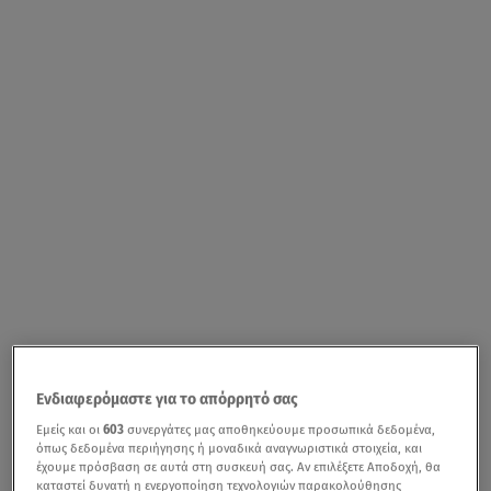
Ενδιαφερόμαστε για το απόρρητό σας
Εμείς και οι
603
συνεργάτες μας αποθηκεύουμε προσωπικά δεδομένα,
όπως δεδομένα περιήγησης ή μοναδικά αναγνωριστικά στοιχεία, και
έχουμε πρόσβαση σε αυτά στη συσκευή σας. Αν επιλέξετε Αποδοχή, θα
καταστεί δυνατή η ενεργοποίηση τεχνολογιών παρακολούθησης