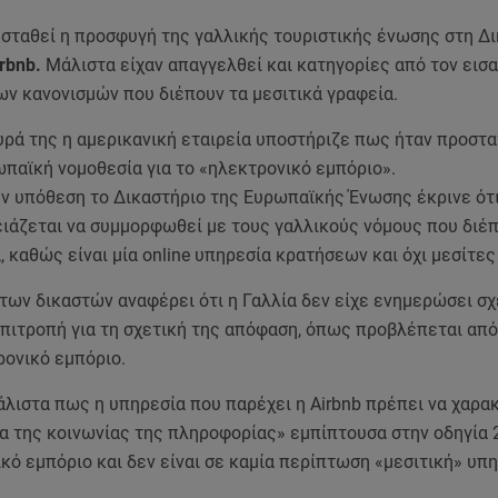
 σταθεί η προσφυγή της γαλλικής τουριστικής ένωσης στη Δι
irbnb.
Μάλιστα είχαν απαγγελθεί και κατηγορίες από τον εισα
ων κανονισμών που διέπουν τα μεσιτικά γραφεία.
υρά της η αμερικανική εταιρεία υποστήριζε πως ήταν προστ
παϊκή νομοθεσία για το «ηλεκτρονικό εμπόριο».
ν υπόθεση το Δικαστήριο της Ευρωπαϊκής Ένωσης έκρινε ότι
ειάζεται να συμμορφωθεί με τους γαλλικούς νόμους που διέ
 καθώς είναι μία online υπηρεσία κρατήσεων και όχι μεσίτες
των δικαστών αναφέρει ότι η Γαλλία δεν είχε ενημερώσει σχ
πιτροπή για τη σχετική της απόφαση, όπως προβλέπεται από
ρονικό εμπόριο.
λιστα πως η υπηρεσία που παρέχει η Airbnb πρέπει να χαρα
α της κοινωνίας της πληροφορίας» εμπίπτουσα στην οδηγία 
κό εμπόριo και δεν είναι σε καμία περίπτωση «μεσιτική» υπ