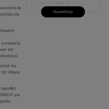
«Ισλαμικό ΝΑΤΟ»: Πώς
καιοσύνη σε
επηρεάζεται η Ελλάδα από τη
Περισσότερα
νέα συμμαχία
γγελέα για
08.08.26 , 19:19
ατευμένη
Τραγωδία στην Πάρο: Νεκρό
4χρονο παιδί σε πισίνα
 η εταιρεία
08.08.26 , 18:51
πουν την
BYD: Στην 91η θέση της λίστας
 ακινήτων.
Fortune Global 500 για το 2026
ετικά την
08.08.26 , 17:45
 την οδηγία
Εριέττα Κούρκουλου: Η
συγκινητική ανάρτηση για τα
33α γενέθλιά της
κτηρισθεί
2000/31 για
08.08.26 , 17:44
ηρεσία.
Νεκρή μεγαλόσωμη αρκούδα