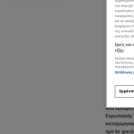
εμφανίζοντα
την παροχή 
τεχνολογίες
διαφημίσεις
για να αλλά
Διαχείριση 
της ιστοσελί
ανατρέξτε σ
Εμείς και
εξής:
Χρήση επακ
ταυτότητας.
περιεχόμενο
Κατάλογος 
Εμφάνισ
Μία κρίσιμη 
Ευρωπαϊκής 
καταχώρησης,
άρα δε χρειά