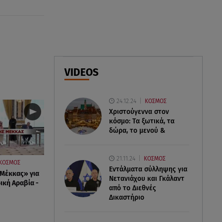
Πέθανε ο πατέρας του Χόρχε
στα 68 του χρόνια
08.08.26 , 16:07
Ευγενία Σαμαρά: Διακοπάρει με
τον Νίκο Μουτσινά - Πού
VIDEOS
βρίσκονται;
08.08.26 , 16:00
24.12.24
ΚΟΣΜΟΣ
Back to black: η διαχρονική αξία
Χριστούγεννα στον
του μαύρου στην καλοκαιρινή
κόσμο: Tα ξωτικά, τα
γκαρνταρόμπα
δώρα, το μενού &
21.11.24
ΚΟΣΜΟΣ
ΚΟΣΜΟΣ
Εντάλματα σύλληψης για
Μέκκας» για
Νετανιάχου και Γκάλαντ
ική Αραβία -
από το Διεθνές
Δικαστήριο