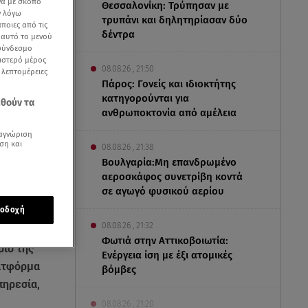
να με σκοπό
Θεσσαλονίκη: Τρύπησαν με
ν λόγω
τρυπάνι και δηλητηρίασαν δύο
ποιες από τις
δέντρα
ε αυτό το μενού
 σύνδεσμο
ριστερό μέρος
08.08.26 , 21:50
ς λεπτομέρειες
Πάρος: Γονείς και ιδιοκτήτης
κατηγορούνται για
εθούν τα
ανθρωποκτονία από αμέλεια
αγνώριση
ση και
08.08.26 , 21:38
Βουλγαρία:Μη επανδρωμένο
αεροσκάφος συνετρίβη κοντά
σε αγωγό φυσικού αερίου
οδοχή
08.08.26 , 21:32
Φωτιά στην Αττικοβοιωτία:
ριο της
Ενέργεια ίση με έξι ατομικές
λατφόρμα
βόμβες
πηρεσία,
08.08.26 , 21:20