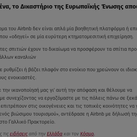
ένα, το Δικαστήριο της Ευρωπαϊκής Ένωσης απ
μα του Airbnb δεν είναι απλά μία βοηθητική πλατφόρμα ή ε
που «οδηγεί» σε μία ευρύτερη κτηματομεσιτική επιχείρηση.
ήτες σπιτιών έχουν το δικαίωμα να προσφέρουν τα σπίτια προ
 άλλων καναλιών
δε ρυθμίζει ή βάζει πλαφόν στο ενοίκιο που χρεώνουν οι ιδιο
ους ενοικιαστές.
την ικανοποίησή μας γι' αυτή την απόφαση και θέλουμε να
ε συνεχίζοντας να εργαζόμαστε με τις πόλεις πάνω σε ξεκ
επιτρέπουν στις οικογένειες και τις τοπικές κοινότητες να 
ενός βιώσιμου τουρισμού», αντέδρασε η Airbnb με δήλωσή τη
στο Γαλλικό Πρακτορείο.
ς τις
ειδήσεις
από την
Ελλάδα
και τον
Κόσμο
.