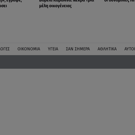
η», έγραψε,
Βόρεια Καρολίνα: Νεκρά τρία
οι συνομιλίες ΗΠ
ώσει
μέλη οικογένειας
ΛΟΓΕΣ
ΟΙΚΟΝΟΜΙΑ
ΥΓΕΙΑ
ΣΑΝ ΣΗΜΕΡΑ
ΑΘΛΗΤΙΚΑ
ΑΥΤΟ