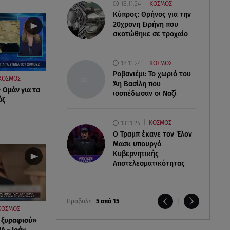
18.11.24
ΚΟΣΜΟΣ
Κύπρος: Θρήνος για την
20χρονη Ειρήνη που
σκοτώθηκε σε τροχαίο
18.11.24
ΚΟΣΜΟΣ
Ροβανιέμι: Το χωριό του
ΚΟΣΜΟΣ
Άη Βασίλη που
 Ομάν για τα
ισοπέδωσαν οι Ναζί
ύζ
13.11.24
ΚΟΣΜΟΣ
O Τραμπ έκανε τον Έλον
Μασκ υπουργό
Κυβερνητικής
Αποτελεσματικότητας
Προβολή
5 από 15
ΚΟΣΜΟΣ
 ξυραφιού»