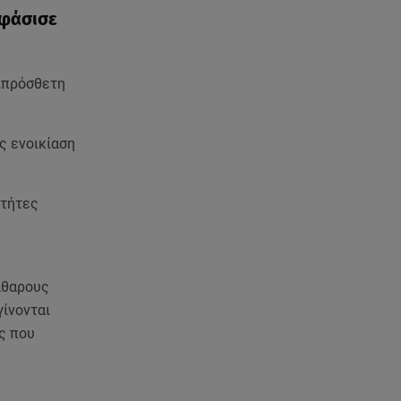
στην Καστοριά, πιθανόν από
οφάσισε
πυροβολισμό
08.08.26 , 17:32
πιπρόσθετη
Τζο Μπάιντεν: Ο καρκίνος έχει
εξαπλωθεί - Η ανακοίνωση του
γιου του
ς ενοικίαση
08.08.26 , 17:20
Ανδρομάχη: «Είσαι το φως στη
κτήτες
ζωή μου» – Η νέα ανάρτηση με
τον γιο της
08.08.26 , 16:52
άθαρους
Δανάη Μπακογιάννη: Η κόρη
του Κώστα Μπακογιάννη έκανε
γίνονται
πανελλήνιο ρεκόρ
ς που
08.08.26 , 16:45
Πένθος για τον Λιονέλ Μέσι -