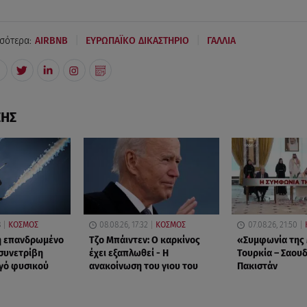
|
|
σότερα:
AIRBNB
ΕΥΡΩΠΑΪΚΟ ΔΙΚΑΣΤΗΡΙΟ
ΓΑΛΛΙΑ
ΣΗΣ
8
ΚΟΣΜΟΣ
08.08.26, 17:32
ΚΟΣΜΟΣ
07.08.26, 21:50
η επανδρωμένο
Τζο Μπάιντεν: Ο καρκίνος
«Συμφωνία της 
συνετρίβη
έχει εξαπλωθεί - Η
Τουρκία – Σαουδ
γό φυσικού
ανακοίνωση του γιου του
Πακιστάν