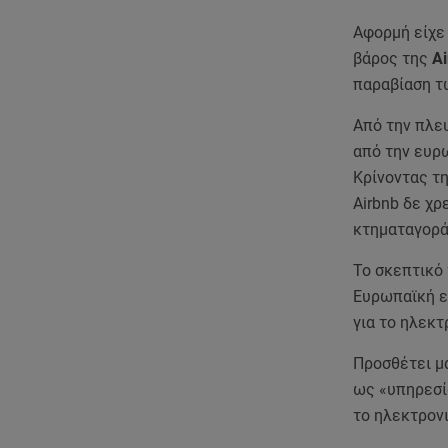
Αφορμή είχε
βάρος της
A
παραβίαση τ
Από την πλε
από την ευρω
Κρίνοντας τη
Airbnb δε χρ
κτηματαγορά,
Το σκεπτικό 
Ευρωπαϊκή ε
για το ηλεκτ
Προσθέτει μά
ως «υπηρεσί
το ηλεκτρονι