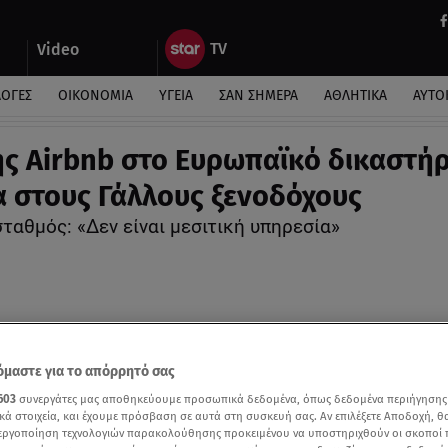
Video
ΛΟΓΕΣ
ΟΙΚΟΝΟΜΙΑ
ΥΓΕΙΑ
ΣΑΝ ΣΗΜΕΡΑ
ΑΘΛΗΤΙΚΑ
ΑΥΤΟ
ης Airbnb στο Ευρωπαϊκό δικαστήρ
α στους Γάλλους ξενοδόχους
ταθμός: «Δεν είναι μεσιτική υπηρεσία»
μαστε για το απόρρητό σας
603
συνεργάτες μας αποθηκεύουμε προσωπικά δεδομένα, όπως δεδομένα περιήγησης
κά στοιχεία, και έχουμε πρόσβαση σε αυτά στη συσκευή σας. Αν επιλέξετε Αποδοχή, θ
νεργοποίηση τεχνολογιών παρακολούθησης προκειμένου να υποστηριχθούν οι σκοποί