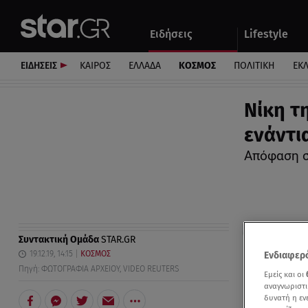
Αθλητικά
Quiz
Ειδήσεις
Lifestyle
Αυτοκίνητο
ΕΙΔΗΣΕΙΣ
ΚΑΙΡΟΣ
ΕΛΛΑΔΑ
ΚΟΣΜΟΣ
ΠΟΛΙΤΙΚΗ
ΕΚ
Νίκη τ
ενάντι
Απόφαση σ
Συντακτική Ομάδα
STAR.GR
19.12.19, 14:15
ΚΟΣΜΟΣ
Ενδιαφερό
Πηγή: ΦΩΤΟΓΡΑΦΙΑ ΑΡΧΕΙΟΥ, VIDEO REUTERS
Εμείς και οι
αναγνωριστι
δυνατή η ε