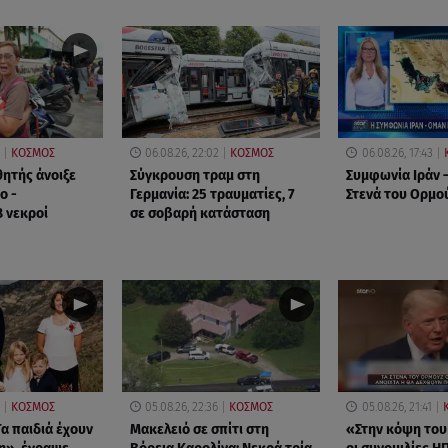
ΚΟΣΜΟΣ
06.08.26, 22:02
ΚΟΣΜΟΣ
06.08.26, 17:43
θητής άνοιξε
Σύγκρουση τραμ στη
Συμφωνία Ιράν –
ο -
Γερμανία: 25 τραυματίες, 7
Στενά του Ορμο
8 νεκροί
σε σοβαρή κατάσταση
ΚΟΣΜΟΣ
05.08.26, 22:36
ΚΟΣΜΟΣ
05.08.26, 21:41
α παιδιά έχουν
Μακελειό σε σπίτι στη
«Στην κόψη του