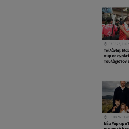
07.08.26, 11:02
Ταϊλάνδη: Μα
πυρ σε σχολεί
Τουλάχιστον 
06.08.26, 11:48
Νέα Υόρκη: «Τ