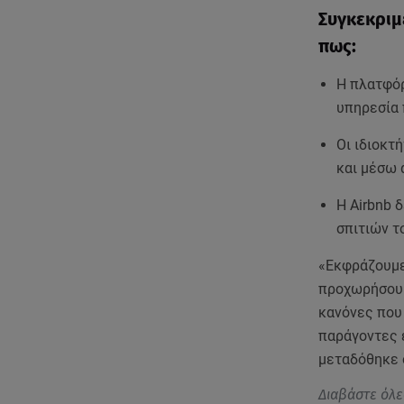
Συγκεκριμ
πως:
Η πλατφόρ
υπηρεσία 
Οι ιδιοκτ
και μέσω
Η Airbnb 
σπιτιών τ
«Εκφράζουμε 
προχωρήσουμ
κανόνες που 
παράγοντες 
μεταδόθηκε 
Διαβάστε όλε