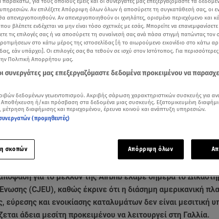
ι παρακάτω, για τους οποίους εμείς και οι συνεργάτες μας επεξεργαζόμαστε τα δεδομέ
υπηρεσιών. Αν επιλέξετε Απόρριψη όλων όλων ή αποσύρετε τη συγκατάθεσή σας, οι ε
 θα απενεργοποιηθούν. Αν απενεργοποιηθούν οι ιχνηλάτες, ορισμένο περιεχόμενο και κά
 που βλέπετε ενδέχεται να μην είναι τόσο σχετικές με εσάς. Μπορείτε να επανεμφανίσετ
ξετε τις επιλογές σας ή να αποσύρετε τη συναίνεσή σας ανά πάσα στιγμή πατώντας τον
προτιμήσεων στο κάτω μέρος της ιστοσελίδας [ή το αιωρούμενο εικονίδιο στο κάτω α
δας, εάν υπάρχει]. Οι επιλογές σας θα τεθούν σε ισχύ στον Ιστότοπος. Για περισσότερε
την Πολιτική Απορρήτου μας.
 οι συνεργάτες μας επεξεργαζόμαστε δεδομένα προκειμένου να παρασχ
ριβών δεδομένων γεωεντοπισμού. Ακριβής σάρωση χαρακτηριστικών συσκευής για αν
 Αποθήκευση ή/και πρόσβαση στα δεδομένα μιας συσκευής. Εξατομικευμένη διαφήμι
, μέτρηση διαφήμισης και περιεχομένου, έρευνα κοινού και ανάπτυξη υπηρεσιών.
συνεργατών (προμηθευτές)
Δείτε περισσότερα άρθρα μας στα αποτελέσματα αναζήτησης
Add star.gr on Google
η σκοπών
Απόρριψη όλων
Απ
απόφαση για το μέλλον της Airbnb έλαβε σήμερα το Δικαστή
Ένωσης (CJEU), καθώς έκρινε ότι η διάσημη αμερικανική π
 εύρεσης και ενοικίασης καταλυμάτων δεν είναι μεσιτική υ
ζεται άδεια μεσίτη προκειμένου να λειτουργεί στη Γαλλία.