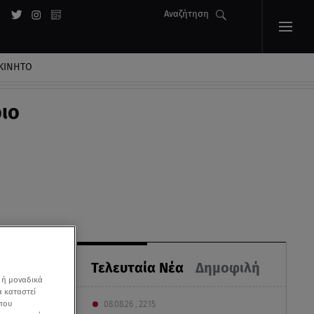
Αναζήτηση
ΚΙΝΗΤΟ
ιο
Τελευταία Νέα
Δημοφιλή
 ή μοναδικά
α καταστεί
 που
08.08.26 , 22:15