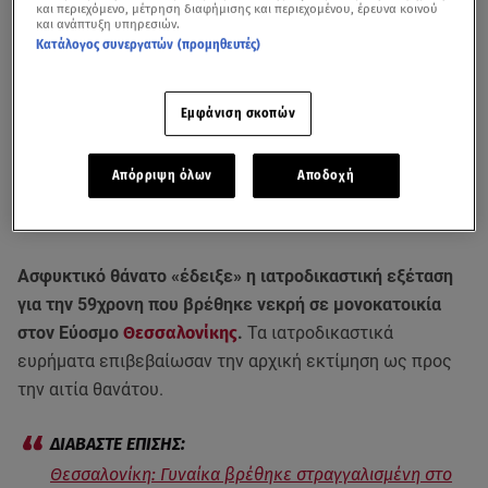
και περιεχόμενο, μέτρηση διαφήμισης και περιεχομένου, έρευνα κοινού
και ανάπτυξη υπηρεσιών.
Κατάλογος συνεργατών (προμηθευτές)
Εμφάνιση σκοπών
Απόρριψη όλων
Αποδοχή
Ασφυκτικό θάνατο «έδειξε» η ιατροδικαστική εξέταση
για την 59χρονη που βρέθηκε νεκρή σε μονοκατοικία
στον Εύοσμο
Θεσσαλονίκης
.
Τα ιατροδικαστικά
ευρήματα επιβεβαίωσαν την αρχική εκτίμηση ως προς
την αιτία θανάτου.
Θεσσαλονίκη: Γυναίκα βρέθηκε στραγγαλισμένη στο