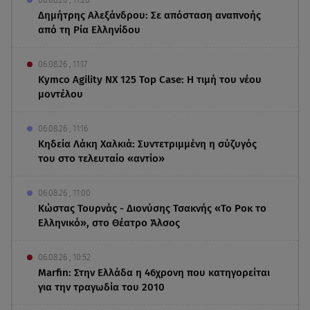
06.08.26 , 11:28
Δημήτρης Αλεξάνδρου: Σε απόσταση αναπνοής
από τη Ρία Ελληνίδου
06.08.26 , 11:17
Kymco Agility NX 125 Τοp Case: Η τιμή του νέου
μοντέλου
06.08.26 , 11:16
Κηδεία Λάκη Χαλκιά: Συντετριμμένη η σύζυγός
του στο τελευταίο «αντίο»
06.08.26 , 11:00
Κώστας Τουρνάς - Διονύσης Τσακνής «Το Ροκ το
Ελληνικό», στο Θέατρο Άλσος
06.08.26 , 10:52
Marfin: Στην Ελλάδα η 46χρονη που κατηγορείται
για την τραγωδία του 2010