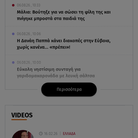
06.08.26 , 10:33
Μάλια: Βούτηξε για να σώσει τη φίλη της και
πνίγηκε μπροστά στα παιδιά της
06.08.26 , 10:06
Η Δανάη Παππά κάνει διακοπές στην Εύβοια,
χωρίς κανένα... «πρέπει»!
06.08.26 , 10:00
Eύκολη νηστίσιμη συνταγή για
γαριδομακαρονάδα με λευκή σάλτσα
Περισσότερα
06.08.26 , 09:56
Η Ελένη Μενεγάκη στο Φισκάρδο! Το look και η
βεντάλια που δεν αποχωρίστηκε
VIDEOS
06.08.26 , 09:17
Λιάγκας - Αντωνά: Φωτογραφίες από τις glam
διακοπές τους στη Μύκονο
16.02.26
ΕΛΛΑΔΑ