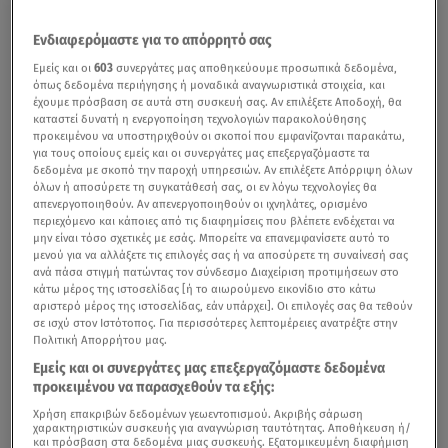
Ενδιαφερόμαστε για το απόρρητό σας
Εμείς και οι
603
συνεργάτες μας αποθηκεύουμε προσωπικά δεδομένα,
όπως δεδομένα περιήγησης ή μοναδικά αναγνωριστικά στοιχεία, και
έχουμε πρόσβαση σε αυτά στη συσκευή σας. Αν επιλέξετε Αποδοχή, θα
καταστεί δυνατή η ενεργοποίηση τεχνολογιών παρακολούθησης
προκειμένου να υποστηριχθούν οι σκοποί που εμφανίζονται παρακάτω,
για τους οποίους εμείς και οι συνεργάτες μας επεξεργαζόμαστε τα
δεδομένα με σκοπό την παροχή υπηρεσιών. Αν επιλέξετε Απόρριψη όλων
όλων ή αποσύρετε τη συγκατάθεσή σας, οι εν λόγω τεχνολογίες θα
απενεργοποιηθούν. Αν απενεργοποιηθούν οι ιχνηλάτες, ορισμένο
περιεχόμενο και κάποιες από τις διαφημίσεις που βλέπετε ενδέχεται να
μην είναι τόσο σχετικές με εσάς. Μπορείτε να επανεμφανίσετε αυτό το
μενού για να αλλάξετε τις επιλογές σας ή να αποσύρετε τη συναίνεσή σας
ανά πάσα στιγμή πατώντας τον σύνδεσμο Διαχείριση προτιμήσεων στο
κάτω μέρος της ιστοσελίδας [ή το αιωρούμενο εικονίδιο στο κάτω
αριστερό μέρος της ιστοσελίδας, εάν υπάρχει]. Οι επιλογές σας θα τεθούν
σε ισχύ στον Ιστότοπος. Για περισσότερες λεπτομέρειες ανατρέξτε στην
Πολιτική Απορρήτου μας.
Εμείς και οι συνεργάτες μας επεξεργαζόμαστε δεδομένα
προκειμένου να παρασχεθούν τα εξής:
Χρήση επακριβών δεδομένων γεωεντοπισμού. Ακριβής σάρωση
χαρακτηριστικών συσκευής για αναγνώριση ταυτότητας. Αποθήκευση ή/
και πρόσβαση στα δεδομένα μιας συσκευής. Εξατομικευμένη διαφήμιση