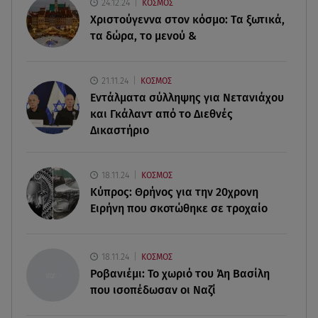
24.12.24
ΚΟΣΜΟΣ
γάμου της
Χριστούγεννα στον κόσμο: Tα ξωτικά,
τα δώρα, το μενού &
09.08.26 , 11:12
Αλέξανδρος Τσουβέλας για Εύα Καρύδη: «Θα το
έκανα 500 φορές»
21.11.24
ΚΟΣΜΟΣ
Εντάλματα σύλληψης για Νετανιάχου
09.08.26 , 10:46
και Γκάλαντ από το Διεθνές
Μπαμπάς για δεύτερη φορά ο Γιάννης
Δικαστήριο
Κωνσταντέλιας
09.08.26 , 10:43
18.11.24
ΚΟΣΜΟΣ
Αλέξης Γεωργούλης: Η ανάρτηση από την
Κύπρος: Θρήνος για την 20χρονη
παραλία και οι κοιλιακοί!
Ειρήνη που σκοτώθηκε σε τροχαίο
09.08.26 , 10:33
ΕΦΕΤ: Ανακαλείται πασίγνωστη μαρμελάδα
18.11.24
ΚΟΣΜΟΣ
φράουλα
Ροβανιέμι: Το χωριό του Άη Βασίλη
που ισοπέδωσαν οι Ναζί