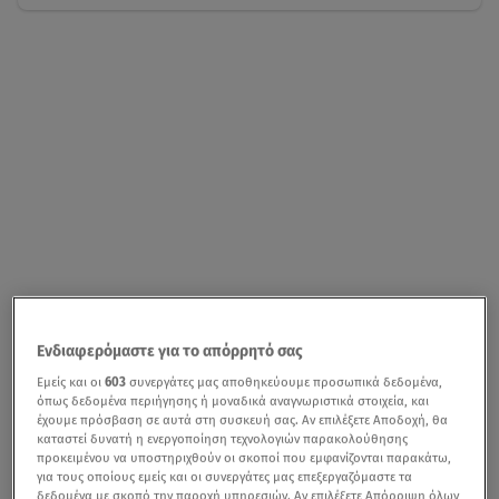
Ενδιαφερόμαστε για το απόρρητό σας
Εμείς και οι
603
συνεργάτες μας αποθηκεύουμε προσωπικά δεδομένα,
όπως δεδομένα περιήγησης ή μοναδικά αναγνωριστικά στοιχεία, και
έχουμε πρόσβαση σε αυτά στη συσκευή σας. Αν επιλέξετε Αποδοχή, θα
καταστεί δυνατή η ενεργοποίηση τεχνολογιών παρακολούθησης
προκειμένου να υποστηριχθούν οι σκοποί που εμφανίζονται παρακάτω,
για τους οποίους εμείς και οι συνεργάτες μας επεξεργαζόμαστε τα
δεδομένα με σκοπό την παροχή υπηρεσιών. Αν επιλέξετε Απόρριψη όλων