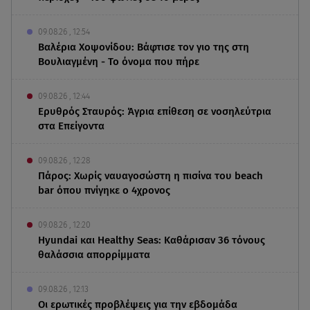
09.08.26 , 12:54
Βαλέρια Χοψονίδου: Βάφτισε τον γιο της στη
Βουλιαγμένη - Το όνομα που πήρε
09.08.26 , 12:44
Ερυθρός Σταυρός: Άγρια επίθεση σε νοσηλεύτρια
στα Επείγοντα
09.08.26 , 12:28
Πάρος: Χωρίς ναυαγοσώστη η πισίνα του beach
bar όπου πνίγηκε ο 4χρονος
09.08.26 , 12:20
Hyundai και Healthy Seas: Καθάρισαν 36 τόνους
θαλάσσια απορρίμματα
09.08.26 , 12:13
Οι ερωτικές προβλέψεις για την εβδομάδα