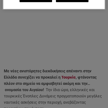
Με νέες ανιστόρητες διεκδικήσεις απέναντι στην
Ελλάδα συνεχίζει να προκαλεί η
Τουρκία
, φτάνοντας
πλέον στο σημείο να αμφισβητεί ακόμη και την…
ονομασία του Αιγαίου!
Την ίδια ώρα, ελληνικές και
τουρκικές Ένοπλες Δυνάμεις πραγματοποιούν μεγάλες
ναυτικές ασκήσεις στην περιοχή, ανεβάζοντας