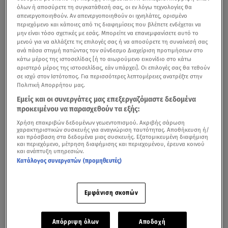
όλων ή αποσύρετε τη συγκατάθεσή σας, οι εν λόγω τεχνολογίες θα
απενεργοποιηθούν. Αν απενεργοποιηθούν οι ιχνηλάτες, ορισμένο
περιεχόμενο και κάποιες από τις διαφημίσεις που βλέπετε ενδέχεται να
μην είναι τόσο σχετικές με εσάς. Μπορείτε να επανεμφανίσετε αυτό το
μενού για να αλλάξετε τις επιλογές σας ή να αποσύρετε τη συναίνεσή σας
ανά πάσα στιγμή πατώντας τον σύνδεσμο Διαχείριση προτιμήσεων στο
κάτω μέρος της ιστοσελίδας [ή το αιωρούμενο εικονίδιο στο κάτω
αριστερό μέρος της ιστοσελίδας, εάν υπάρχει]. Οι επιλογές σας θα τεθούν
σε ισχύ στον Ιστότοπος. Για περισσότερες λεπτομέρειες ανατρέξτε στην
Πολιτική Απορρήτου μας.
Εμείς και οι συνεργάτες μας επεξεργαζόμαστε δεδομένα
προκειμένου να παρασχεθούν τα εξής:
Χρήση επακριβών δεδομένων γεωεντοπισμού. Ακριβής σάρωση
χαρακτηριστικών συσκευής για αναγνώριση ταυτότητας. Αποθήκευση ή/
και πρόσβαση στα δεδομένα μιας συσκευής. Εξατομικευμένη διαφήμιση
και περιεχόμενο, μέτρηση διαφήμισης και περιεχομένου, έρευνα κοινού
και ανάπτυξη υπηρεσιών.
Κατάλογος συνεργατών (προμηθευτές)
Εμφάνιση σκοπών
Απόρριψη όλων
Αποδοχή