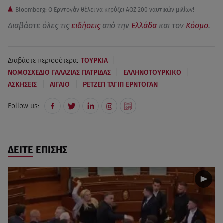
Bloomberg: Ο Ερντογάν θέλει να κηρύξει ΑΟΖ 200 ναυτικών μιλίων!
Διαβάστε όλες τις
ειδήσεις
από την
Ελλάδα
και τον
Κόσμο
.
|
Διαβάστε περισσότερα:
ΤΟΥΡΚΙΑ
|
|
ΝΟΜΟΣΧΕΔΙΟ ΓΑΛΑΖΙΑΣ ΠΑΤΡΙΔΑΣ
ΕΛΛΗΝΟΤΟΥΡΚΙΚΟ
|
|
ΑΣΚΗΣΕΙΣ
ΑΙΓΑΙΟ
ΡΕΤΖΕΠ ΤΑΓΙΠ ΕΡΝΤΟΓΑΝ
Follow us:
ΔΕΙΤΕ ΕΠΙΣΗΣ