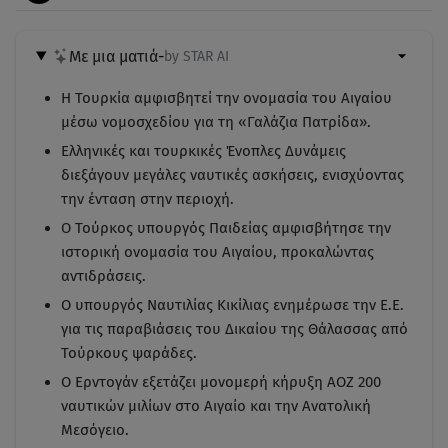
Με μια ματιά
-
by STAR AI
Η Τουρκία αμφισβητεί την ονομασία του Αιγαίου
μέσω νομοσχεδίου για τη «Γαλάζια Πατρίδα».
Ελληνικές και τουρκικές Ένοπλες Δυνάμεις
διεξάγουν μεγάλες ναυτικές ασκήσεις, ενισχύοντας
την ένταση στην περιοχή.
Ο Τούρκος υπουργός Παιδείας αμφισβήτησε την
ιστορική ονομασία του Αιγαίου, προκαλώντας
αντιδράσεις.
Ο υπουργός Ναυτιλίας Κικίλιας ενημέρωσε την Ε.Ε.
για τις παραβιάσεις του Δικαίου της Θάλασσας από
Τούρκους ψαράδες.
Ο Ερντογάν εξετάζει μονομερή κήρυξη ΑΟΖ 200
ναυτικών μιλίων στο Αιγαίο και την Ανατολική
Μεσόγειο.