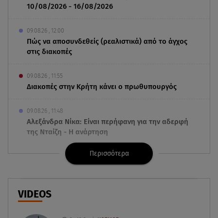
10/08/2026 - 16/08/2026
09.08.26 , 12:00
Πώς να αποσυνδεθείς (ρεαλιστικά) από το άγχος
στις διακοπές
09.08.26 , 11:55
Διακοπές στην Κρήτη κάνει ο πρωθυπουργός
09.08.26 , 11:48
Αλεξάνδρα Νίκα: Είναι περήφανη για την αδερφή
της Νταίζη - Η ανάρτηση
Περισσότερα
09.08.26 , 11:38
Κόσοβο: Βουλευτές πέταξαν αυγά στον
υπηρεσιακό πρωθυπουργό
VIDEOS
09.08.26 , 11:23
Μεθυσμένη οδηγός σκότωσε νύφη τη μέρα του