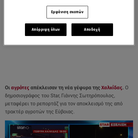
Εμφάνιση σκοπών
Απόρριψη όλων
Αποδοχή
Οι
αγρότες
απέκλεισαν τη νέα γέφυρα της
Χαλκίδας
.
Ο
δημοσιογράφος του Star, Γιάννης Σωτηρόπουλος,
μεταφέρει το ρεπορτάζ για τον αποκλεισμό της από
τρακτέρ αγροτών της Εύβοιας.