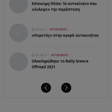
Επίσκεψη Πάπα: Το αυτοκίνητο που
Σε εξέλιξη η πυρκαγιά στο Σπήλαιο Ορεστιάδας
«έκλεψε» την παράσταση
09.08.26 , 17:50
Χρηστίδου για Κοντοβά: «Ελπίζω και στην
επόμενη ζωή να είμαστε κολλητές»
10.10.21
ΑΥΤΟΚΙΝΗΤΟ
«Πυρετός» στην αγορά αυτοκινήτου
08.06.21
ΑΥΤΟΚΙΝΗΤΟ
Ολοκληρώθηκε το Rally Greece
Offroad 2021