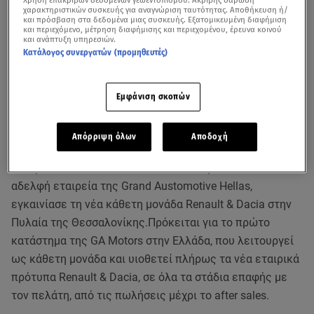
χαρακτηριστικών συσκευής για αναγνώριση ταυτότητας. Αποθήκευση ή/
και πρόσβαση στα δεδομένα μιας συσκευής. Εξατομικευμένη διαφήμιση
και περιεχόμενο, μέτρηση διαφήμισης και περιεχομένου, έρευνα κοινού
και ανάπτυξη υπηρεσιών.
Κατάλογος συνεργατών (προμηθευτές)
Εμφάνιση σκοπών
Απόρριψη όλων
Αποδοχή
Μετά το πρότυπο urban experience κατάστημα στο
κέντρο του Κολωνακίου, rnlt©Athens, η GA Motors AE,
αδελφή εταιρεία της Grand Austomotive Hellas,
εγκαινίασε τη νέα κάθετη μονάδα Renault & Dacia στην
Πυλαία της Θεσσαλονίκης.Πρόκειται για το πρώτο
κατάστημα της GA Motors στην Ελλάδα, που λειτουργεί
ως κάθετη μονάδα και υιοθετεί πλήρως τα νέα εταιρικά
πρότυπα Renault & Dacia, σε όλα τα στάδια επαφής με
τον πελάτη, από τις πωλήσεις μέχρι το after sales.