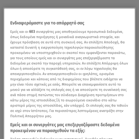
Ενδιαφερόμαστε για το απόρρητό σας
Εμείς και οι
603
συνεργάτες μας αποθηκεύουμε προσωπικά δεδομένα,
όπως δεδομένα περιήγησης ή μοναδικά αναγνωριστικά στοιχεία, και
έχουμε πρόσβαση σε αυτά στη συσκευή σας. Αν επιλέξετε Αποδοχή, θα
καταστεί δυνατή η ενεργοποίηση τεχνολογιών παρακολούθησης
προκειμένου να υποστηριχθούν οι σκοποί που εμφανίζονται παρακάτω,
για τους οποίους εμείς και οι συνεργάτες μας επεξεργαζόμαστε τα
δεδομένα με σκοπό την παροχή υπηρεσιών. Αν επιλέξετε Απόρριψη όλων
όλων ή αποσύρετε τη συγκατάθεσή σας, οι εν λόγω τεχνολογίες θα
απενεργοποιηθούν. Αν απενεργοποιηθούν οι ιχνηλάτες, ορισμένο
περιεχόμενο και κάποιες από τις διαφημίσεις που βλέπετε ενδέχεται να
μην είναι τόσο σχετικές με εσάς. Μπορείτε να επανεμφανίσετε αυτό το
μενού για να αλλάξετε τις επιλογές σας ή να αποσύρετε τη συναίνεσή σας
ανά πάσα στιγμή πατώντας τον σύνδεσμο Διαχείριση προτιμήσεων στο
κάτω μέρος της ιστοσελίδας [ή το αιωρούμενο εικονίδιο στο κάτω
αριστερό μέρος της ιστοσελίδας, εάν υπάρχει]. Οι επιλογές σας θα τεθούν
σε ισχύ στον Ιστότοπος. Για περισσότερες λεπτομέρειες ανατρέξτε στην
Πολιτική Απορρήτου μας.
Εμείς και οι συνεργάτες μας επεξεργαζόμαστε δεδομένα
προκειμένου να παρασχεθούν τα εξής:
Χρήση επακριβών δεδομένων γεωεντοπισμού. Ακριβής σάρωση