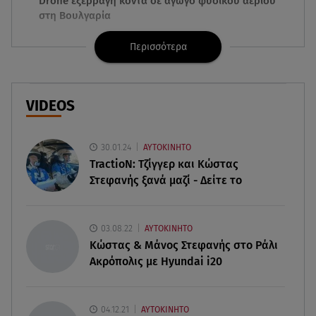
Drone εξερράγη κοντά σε αγωγό φυσικού αερίου
στη Βουλγαρία
Περισσότερα
09.08.26 , 20:29
«Ισλαμικό ΝΑΤΟ»: Τι σημαίνει η νέα συμμαχία για
την Ελλάδα
VIDEOS
09.08.26 , 20:22
Χούθι: Η επίθεση με drone έθεσε σε συναγερμό
τη Σαουδική Αραβία
30.01.24
ΑΥΤΟΚΙΝΗΤΟ
TractioN: Τζίγγερ και Κώστας
Στεφανής ξανά μαζί - Δείτε το
09.08.26 , 20:01
MINI John Cooper Works: Πως μπορείτε να το
κάνετε μοναδικό
03.08.22
ΑΥΤΟΚΙΝΗΤΟ
Κώστας & Μάνος Στεφανής στο Ράλι
09.08.26 , 19:50
Ακρόπολις με Hyundai i20
Πάρος: Ο πατέρας του 4χρονου στο Star – «Δεν
υπήρχε ναυαγοσώστης»
04.12.21
ΑΥΤΟΚΙΝΗΤΟ
09.08.26 , 18:57