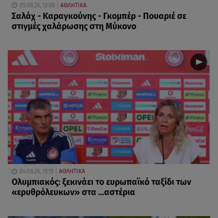
05.08.26, 13:06
ΑΘΛΗΤΙΚΑ
Σαλάχ - Καραγκούνης - Γκομπέρ - Πουαριέ σε
στιγμές χαλάρωσης στη Μύκονο
04.08.26, 15:15
ΑΘΛΗΤΙΚΑ
Ολυμπιακός: ξεκινάει το ευρωπαϊκό ταξίδι των
«ερυθρόλευκων» στα ...αστέρια