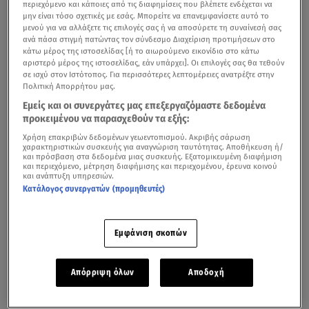
περιεχόμενο και κάποιες από τις διαφημίσεις που βλέπετε ενδέχεται να
μην είναι τόσο σχετικές με εσάς. Μπορείτε να επανεμφανίσετε αυτό το
μενού για να αλλάξετε τις επιλογές σας ή να αποσύρετε τη συναίνεσή σας
ανά πάσα στιγμή πατώντας τον σύνδεσμο Διαχείριση προτιμήσεων στο
κάτω μέρος της ιστοσελίδας [ή το αιωρούμενο εικονίδιο στο κάτω
αριστερό μέρος της ιστοσελίδας, εάν υπάρχει]. Οι επιλογές σας θα τεθούν
σε ισχύ στον Ιστότοπος. Για περισσότερες λεπτομέρειες ανατρέξτε στην
Πολιτική Απορρήτου μας.
Εμείς και οι συνεργάτες μας επεξεργαζόμαστε δεδομένα
προκειμένου να παρασχεθούν τα εξής:
Χρήση επακριβών δεδομένων γεωεντοπισμού. Ακριβής σάρωση
χαρακτηριστικών συσκευής για αναγνώριση ταυτότητας. Αποθήκευση ή/
και πρόσβαση στα δεδομένα μιας συσκευής. Εξατομικευμένη διαφήμιση
και περιεχόμενο, μέτρηση διαφήμισης και περιεχομένου, έρευνα κοινού
και ανάπτυξη υπηρεσιών.
Κατάλογος συνεργατών (προμηθευτές)
Εμφάνιση σκοπών
Απόρριψη όλων
Αποδοχή