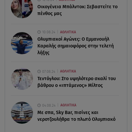
Οικογένεια Μπάλντοκ: Σεβαστείτε το
05.08.26 , 20:42
πένθος μας
Δέσποινα Μοιραράκη: Οι ξέγνοιαστες στιγμές της
παρουσιάστριας στη Μύκονο
10.08.24
ΑΘΛΗΤΙΚΑ
05.08.26 , 20:39
Ολυμπιακοί Αγώνες: Ο Εμμανουήλ
Σύγκρουση ελικοπτέρων: Αυτός είναι ο Έλληνας
Καραλής σημαιοφόρος στην τελετή
χειριστής που σκοτώθηκε
λήξης
05.08.26 , 20:36
Πόσο καιρό παίρνει σε ένα δάσος να πρασινίσει
07.08.24
ΑΘΛΗΤΙΚΑ
ξανά μετά από πυρκαγιά
Τεντόγλου: Στο υψηλότερο σκαλί του
βάθρου ο «ιπτάμενος» Μίλτος
04.08.24
ΑΘΛΗΤΙΚΑ
Με σπα, Sky Bar, πισίνες και
νεροτζουλήθρα το πλωτό Ολυμπιακό