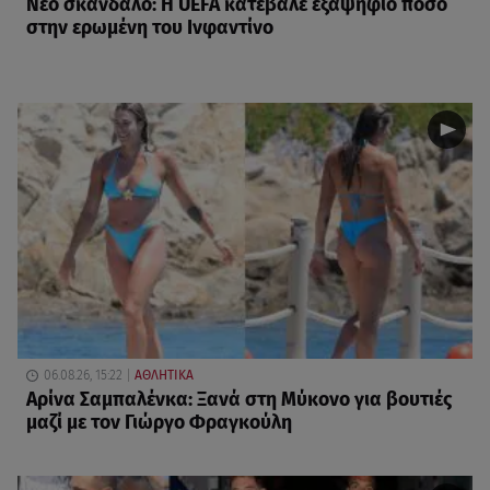
Νέο σκάνδαλο: Η UEFA κατέβαλε εξαψήφιο ποσό
στην ερωμένη του Ινφαντίνο
06.08.26, 15:22
ΑΘΛΗΤΙΚΑ
Αρίνα Σαμπαλένκα: Ξανά στη Μύκονο για βουτιές
μαζί με τον Γιώργο Φραγκούλη