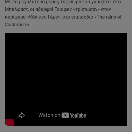
Με το μεγαλύτερο μέρος της σειράς να γυρίζεται στο
Μπέλφαστ, οι αδερφοί Γουίφεν «τρύπωσαν» στον
περίφημο «Κόκκινο Γάμο», στο επεισόδιο «The rains of
Castamere».