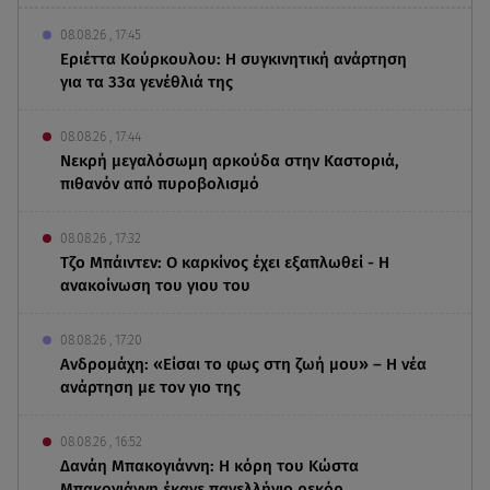
08.08.26 , 17:45
Εριέττα Κούρκουλου: Η συγκινητική ανάρτηση
για τα 33α γενέθλιά της
08.08.26 , 17:44
Νεκρή μεγαλόσωμη αρκούδα στην Καστοριά,
πιθανόν από πυροβολισμό
08.08.26 , 17:32
Τζο Μπάιντεν: Ο καρκίνος έχει εξαπλωθεί - Η
ανακοίνωση του γιου του
08.08.26 , 17:20
Ανδρομάχη: «Είσαι το φως στη ζωή μου» – Η νέα
ανάρτηση με τον γιο της
08.08.26 , 16:52
Δανάη Μπακογιάννη: Η κόρη του Κώστα
Μπακογιάννη έκανε πανελλήνιο ρεκόρ