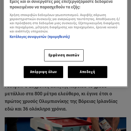
Εμείς και οι συνεργάτες μας επεξεργαζόμαστε δεδομένα
προκειμένου να παρασχεθούν τα εξής:
Χρήση επακριβών δεδομένων γεωεντοπισμού. Ακριβής σάρωση
χαρακτηριστικών συσκευής για αναγνώριση ταυτότητας. Αποθήκευση ή/
και πρόσβαση στα δεδομένα μιας συσκευής. Εξατομικευμένη διαφήμιση
και περιεχόμενο, μέτρηση διαφήμισης και περιεχομένου, έρευνα κοινού
και ανάπτυξη υπηρεσιών.
Κατάλογος συνεργατών (προμηθευτές)
Εμφάνιση σκοπών
Μία απίστευτη επιτυχία σημείωσε το βράδυ της Τρίτης
Απόρριψη όλων
Αποδοχή
30/7 στο Παρίσι ο Ιρλανδός κολυμβητής Ντάνιελ
Γουίφεν. Ο 23χρονος αθλητής κέρδισε το χρυσό
μετάλλιο στα 800 μέτρα ελεύθερο, κι έγινε έτσι ο
πρώτος χρυσός Ολυμπιονίκης της Βόρειας Ιρλανδίας
εδώ και 36 ολόκληρα χρόνια.