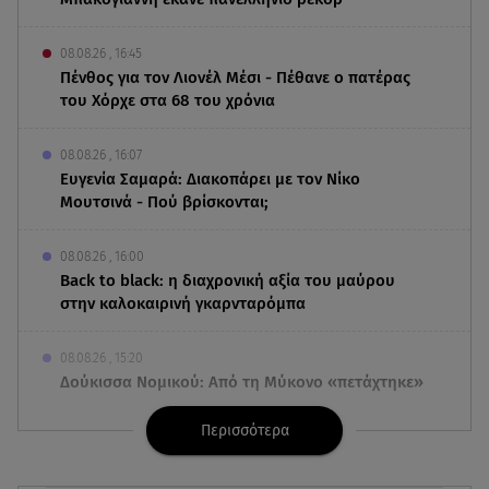
08.08.26 , 16:45
Πένθος για τον Λιονέλ Μέσι - Πέθανε ο πατέρας
του Χόρχε στα 68 του χρόνια
08.08.26 , 16:07
Ευγενία Σαμαρά: Διακοπάρει με τον Νίκο
Μουτσινά - Πού βρίσκονται;
08.08.26 , 16:00
Back to black: η διαχρονική αξία του μαύρου
στην καλοκαιρινή γκαρνταρόμπα
08.08.26 , 15:20
Δούκισσα Νομικού: Από τη Μύκονο «πετάχτηκε»
στη Γαλλική Πολυνησία!
Περισσότερα
08.08.26 , 15:01
Λυκαβηττός: Σε 57χρονη γυναίκα ανήκει η σορός