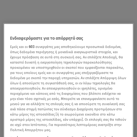
Ενδιαφερόμαστε για το απόρρητό σας
Εμείς και οι
603
συνεργάτες μας αποθηκεύουμε προσωπικά δεδομένα,
όπως δεδομένα περιήγησης ή μοναδικά αναγνωριστικά στοιχεία, και
έχουμε πρόσβαση σε αυτά στη συσκευή σας. Αν επιλέξετε Αποδοχή, θα
καταστεί δυνατή η ενεργοποίηση τεχνολογιών παρακολούθησης
προκειμένου να υποστηριχθούν οι σκοποί που εμφανίζονται παρακάτω,
για τους οποίους εμείς και οι συνεργάτες μας επεξεργαζόμαστε τα
δεδομένα με σκοπό την παροχή υπηρεσιών. Αν επιλέξετε Απόρριψη όλων
όλων ή αποσύρετε τη συγκατάθεσή σας, οι εν λόγω τεχνολογίες θα
απενεργοποιηθούν. Αν απενεργοποιηθούν οι ιχνηλάτες, ορισμένο
περιεχόμενο και κάποιες από τις διαφημίσεις που βλέπετε ενδέχεται να
μην είναι τόσο σχετικές με εσάς. Μπορείτε να επανεμφανίσετε αυτό το
μενού για να αλλάξετε τις επιλογές σας ή να αποσύρετε τη συναίνεσή σας
ανά πάσα στιγμή πατώντας τον σύνδεσμο Διαχείριση προτιμήσεων στο
κάτω μέρος της ιστοσελίδας [ή το αιωρούμενο εικονίδιο στο κάτω
αριστερό μέρος της ιστοσελίδας, εάν υπάρχει]. Οι επιλογές σας θα τεθούν
σε ισχύ στον Ιστότοπος. Για περισσότερες λεπτομέρειες ανατρέξτε στην
Πολιτική Απορρήτου μας.