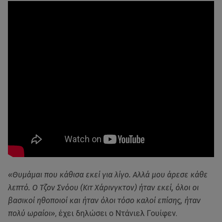
«Θυμάμαι που κάθισα εκεί για λίγο. Αλλά μου άρεσε κάθε
λεπτό. Ο Τζον Σνόου (Κιτ Χάρινγκτον) ήταν εκεί, όλοι οι
βασικοί ηθοποιοί και ήταν όλοι τόσο καλοί επίσης, ήταν
πολύ ωραίοι»
, έχει δηλώσει ο Ντάνιελ Γουίφεν.