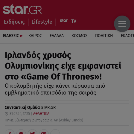
Ειδήσεις
Lifestyle
ΕΙΔΗΣΕΙΣ
ΚΑΙΡΟΣ
ΕΛΛΑΔΑ
ΚΟΣΜΟΣ
ΠΟΛΙΤΙΚΗ
ΕΚΛΟΓ
Ιρλανδός χρυσός
Ολυμπιονίκης είχε εμφανιστεί
στο «Game Of Thrones»!
Ο κολυμβητής είχε κάνει πέρασμα από
εμβληματικό επεισόδιο της σειράς
Συντακτική Ομάδα
STAR.GR
31.07.24, 17:25
ΑΘΛΗΤΙΚΑ
Πηγή: Εξωτερική φωτογραφία: AP (Ashley Landis)