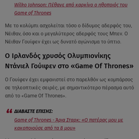
Wilko Johnson: Πέθανε από καρκίνο ο ηθοποιός του
Game of Thrones
Με το κολύμπι ασχολείται τόσο ο δίδυμος αδερφός του,
Νέιθαν, όσο και ο μεγαλύτερος αδερφός τους Μπεν. Ο
Νέιθαν Γουίφεν έχει ως δυνατό αγώνισμα το ύπτιο.
Ο Ιρλανδός χρυσός Ολυμπιονίκης
Ντάνιελ Γούιφεν στο «Game Of Thrones»
Ο Γουίφεν έχει εμφανιστεί στο παρελθόν ως κομπάρσος
σε τηλεοπτικές σειρές, με σημαντικότερο πέρασμα αυτό
από το «Game Of Thrones».
Game of Thrones - Άρια Σταρκ: «Ο πατέρας μου με
κακοποιούσε από τα 8 μου»