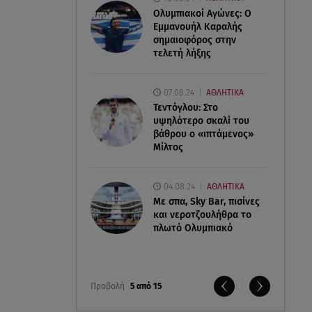
Ολυμπιακοί Αγώνες: Ο
Εμμανουήλ Καραλής
σημαιοφόρος στην
τελετή λήξης
07.08.24
ΑΘΛΗΤΙΚΑ
Τεντόγλου: Στο
υψηλότερο σκαλί του
βάθρου ο «ιπτάμενος»
Μίλτος
04.08.24
ΑΘΛΗΤΙΚΑ
Με σπα, Sky Bar, πισίνες
και νεροτζουλήθρα το
πλωτό Ολυμπιακό
Προβολή
5 από 15