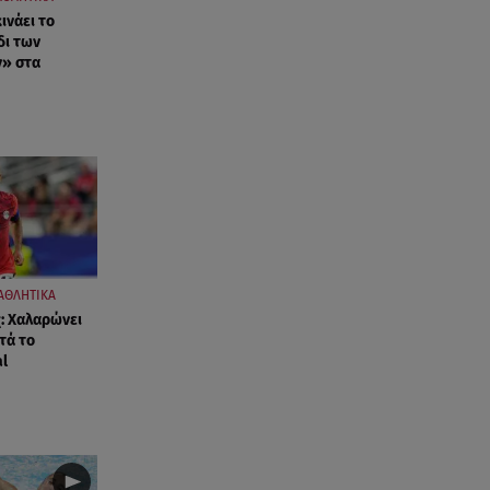
βοήθεια»
ινάει το
δι των
07.08.26 , 07:37
» στα
Ταϊλάνδη: Μαθητής άνοιξε πυρ
σε σχολείο - Αναφορές για
νεκρούς
07.08.26 , 03:00
Εορτολόγιο: Ποιοι γιορτάζουν
στις 7 Αυγούστου
06.08.26 , 23:41
ΑΘΛΗΤΙΚΑ
Βασιλική Ανδρίτσου: Ξεκίνησε
: Χαλαρώνει
τις διακοπές με τον σύζυγο και
τά το
την κορούλα της
al
06.08.26 , 23:11
Αγγελική Ηλιάδη ανήμερα του
Σωτήρος: «Είδα τον Χριστό
μπροστά μου!»