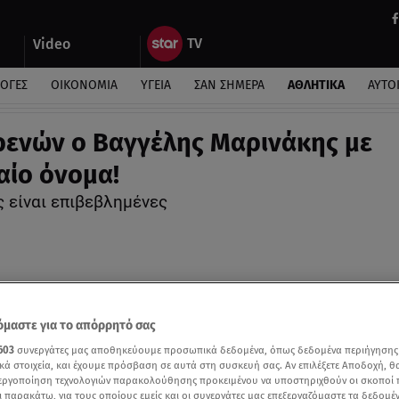
Video
ΛΟΓΕΣ
ΟΙΚΟΝΟΜΙΑ
ΥΓΕΙΑ
ΣΑΝ ΣΗΜΕΡΑ
ΑΘΛΗΤΙΚΑ
ΑΥΤΟ
ενών ο Βαγγέλης Μαρινάκης με
ίο όνομα!
ς είναι επιβεβλημένες
μαστε για το απόρρητό σας
603
συνεργάτες μας αποθηκεύουμε προσωπικά δεδομένα, όπως δεδομένα περιήγησης
κά στοιχεία, και έχουμε πρόσβαση σε αυτά στη συσκευή σας. Αν επιλέξετε Αποδοχή, θ
νεργοποίηση τεχνολογιών παρακολούθησης προκειμένου να υποστηριχθούν οι σκοποί
ι παρακάτω, για τους οποίους εμείς και οι συνεργάτες μας επεξεργαζόμαστε τα δεδομέ