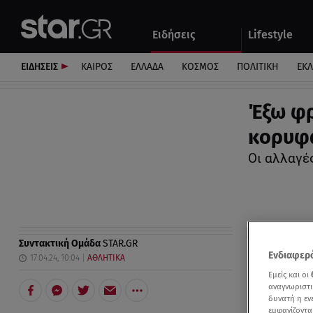
Αθλητικά
Quiz
Ειδήσεις
Lifestyle
Αυτοκίνητο
ΕΙΔΗΣΕΙΣ
ΚΑΙΡΟΣ
ΕΛΛΑΔΑ
ΚΟΣΜΟΣ
ΠΟΛΙΤΙΚΗ
ΕΚ
Έξω φρ
κορυφα
Οι αλλαγέ
Συντακτική Ομάδα
STAR.GR
Ενδιαφερό
17.04.24, 10:04
ΑΘΛΗΤΙΚΑ
Εμείς και οι
αναγνωριστι
δυνατή η ε
εμφανίζοντα