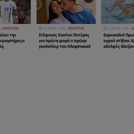
ΑΘΛΗΤΙΚΑ
01.08.26, 13:06
ΑΘΛΗΤΙΚΑ
31.07.26, 21:41
Α
είνει την
Στέφανος Καπίνο: Πατέρας
Ευρωπαϊκό Πρω
 «μνηστήρες»
για πρώτη φορά ο πρώην
υγρού στίβου: Χ
δη
γκολκίπερ του Ολυμπιακού
αδελφές Αλεξαν