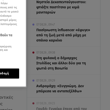
Νηστεία Δεκαπενταύγουστου:
ν λόγω
φτιάξτε παστίτσιο με κιμά
ποιες από τις
ε αυτό το μενού
μανιταριών
 σύνδεσμο
ριστερό μέρος
ς λεπτομέρειες
07.08.26 , 09:47
Πασίγνωστη influencer «έφυγε»
από τη ζωή μετά από μάχη με
εθούν τα
σπάνιο καρκίνο
αγνώριση
ση και
07.08.26 , 09:38
Στη φυλακή ο δήμαρχος
Στυλίδας και άλλοι δύο για τη
φωτιά στη Βοιωτία
οδοχή
07.08.26 , 09:29
Ανδρομάχη: «Συγγνώμη. Δεν
Πειραιά
μπόρεσα να ανταπεξέλθω»
αντικές
ας
07.08.26 , 09:23
Γουδή: Γυναίκα έπεσε από τον