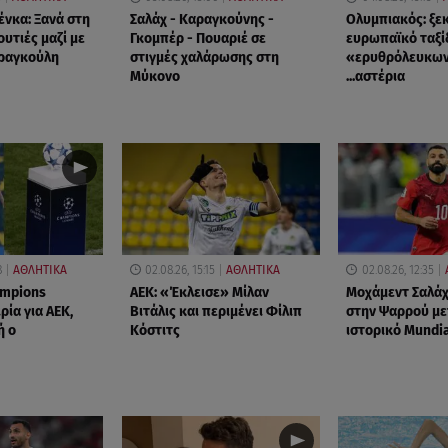
ένκα: Ξανά στη
Σαλάχ - Καραγκούνης -
Ολυμπιακός: ξεκ
υτιές μαζί με
Γκομπέρ - Πουαριέ σε
ευρωπαϊκό ταξί
Φραγκούλη
στιγμές χαλάρωσης στη
«ερυθρόλευκων
Μύκονο
...αστέρια
8
ΑΘΛΗΤΙΚΑ
02.08.26, 15:15
ΑΘΛΗΤΙΚΑ
02.08.26, 12:35
mpions
ΑΕΚ: «Έκλεισε» Μίλαν
Μοχάμεντ Σαλάχ
ρία για ΑΕΚ,
Βιτάλις και περιμένει Φίλιπ
στην Ψαρρού με
ή ο
Κόστιτς
ιστορικό Mundi