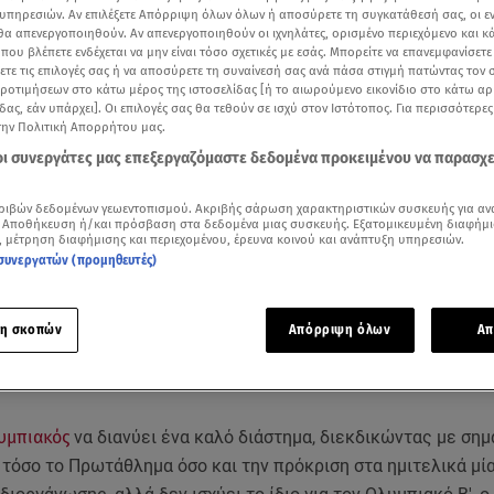
υπηρεσιών. Αν επιλέξετε Απόρριψη όλων όλων ή αποσύρετε τη συγκατάθεσή σας, οι ε
 θα απενεργοποιηθούν. Αν απενεργοποιηθούν οι ιχνηλάτες, ορισμένο περιεχόμενο και κά
 που βλέπετε ενδέχεται να μην είναι τόσο σχετικές με εσάς. Μπορείτε να επανεμφανίσετ
ξετε τις επιλογές σας ή να αποσύρετε τη συναίνεσή σας ανά πάσα στιγμή πατώντας τον
προτιμήσεων στο κάτω μέρος της ιστοσελίδας [ή το αιωρούμενο εικονίδιο στο κάτω α
δας, εάν υπάρχει]. Οι επιλογές σας θα τεθούν σε ισχύ στον Ιστότοπος. Για περισσότερε
την Πολιτική Απορρήτου μας.
 οι συνεργάτες μας επεξεργαζόμαστε δεδομένα προκειμένου να παρασχ
ριβών δεδομένων γεωεντοπισμού. Ακριβής σάρωση χαρακτηριστικών συσκευής για αν
 Αποθήκευση ή/και πρόσβαση στα δεδομένα μιας συσκευής. Εξατομικευμένη διαφήμι
, μέτρηση διαφήμισης και περιεχομένου, έρευνα κοινού και ανάπτυξη υπηρεσιών.
συνεργατών (προμηθευτές)
Δείτε περισσότερα άρθρα μας στα αποτελέσματα αναζήτησης
Add star.gr on Google
η σκοπών
Απόρριψη όλων
Απ
ληλεγγύης του Βαγγέλη Μαρινάκη και της ΠΑΕ Ολυμπιακός στην Ιερά Μητρόπολη 
υμπιακός
να διανύει ένα καλό διάστημα, διεκδικώντας με σημ
τόσο το Πρωτάθλημα όσο και την πρόκριση στα ημιτελικά μί