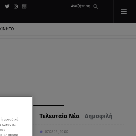
Αναζήτηση
ΚΙΝΗΤΟ
Τελευταία Νέα
Δημοφιλή
 ή μοναδικά
α καταστεί
 που
07.08.26 , 10:00
να με σκοπό