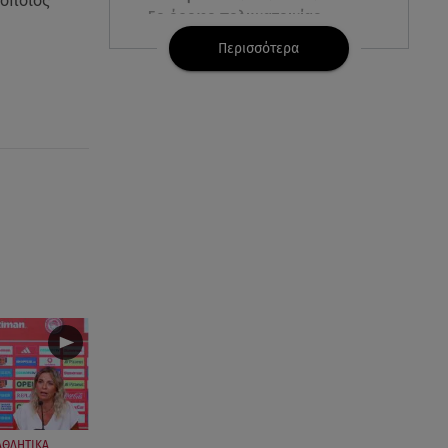
 οποίος
5ο όροφο πολυκατοικίας
Περισσότερα
07.08.26 , 09:03
Η «καταραμένη»​​​​​​​ ζωή της
Ελίζαμπεθ Τέιλορ
07.08.26 , 08:51
Marfin: Έφτασε στην Αθήνα η
46χρονη μετά την έκδοσή της
από τη Βρετανία
07.08.26 , 08:51
Χρηστίδου: Ο «photobomber»
ανάμεσα σε εκείνη και τη
Χριστίνα Κοντοβά
07.08.26 , 08:07
Μάλια: «Είδα τα παιδάκια να
κουνάνε τα χέρια και να ζητάνε
ΑΘΛΗΤΙΚΑ