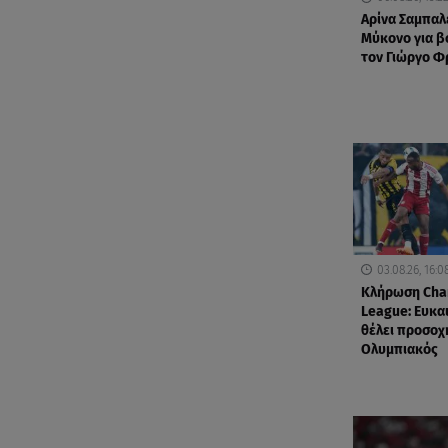
Αρίνα Σαμπαλ
Μύκονο για βο
τον Γιώργο 
03.08.26, 16:0
Κλήρωση Cha
League: Ευκαι
θέλει προσοχ
Ολυμπιακός