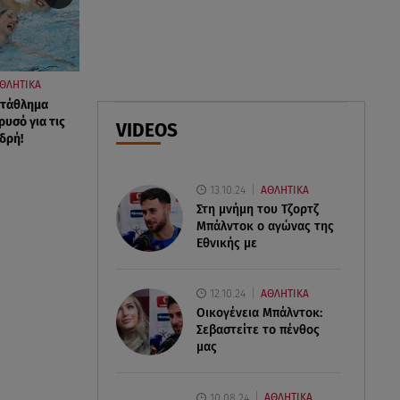
06.08.26 , 22:39
Γαρυφαλλιά Καληφώνη:
Διακοπές στην Πάρο χωρίς τον
ΘΛΗΤΙΚΑ
Χρήστο Μάστορα
τάθλημα
ρυσό για τις
VIDEOS
δρή!
06.08.26 , 22:12
Στην παραλία η Αποστολία Ζώη:
«Γεμάτη αλμύρα»
13.10.24
ΑΘΛΗΤΙΚΑ
Στη μνήμη του Τζορτζ
Μπάλντοκ ο αγώνας της
Εθνικής με
12.10.24
ΑΘΛΗΤΙΚΑ
Οικογένεια Μπάλντοκ:
Σεβαστείτε το πένθος
μας
10.08.24
ΑΘΛΗΤΙΚΑ