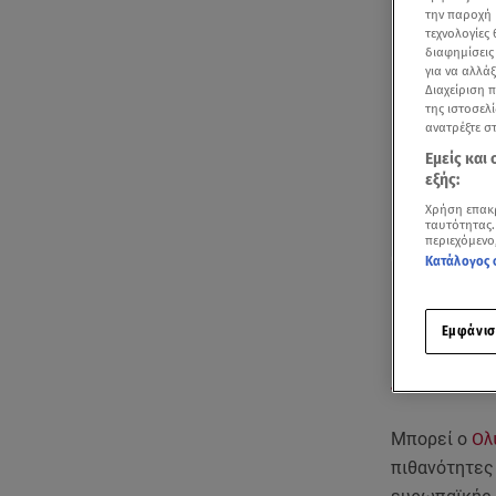
την παροχή 
τεχνολογίες
διαφημίσεις
για να αλλά
Διαχείριση 
της ιστοσελί
ανατρέξτε σ
Εμείς και
εξής:
Χρήση επακ
ταυτότητας.
περιεχόμενο
Κατάλογος 
Εμφάνισ
Η προσφορά αλ
Μπορεί ο
Ολ
πιθανότητες 