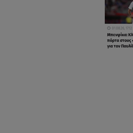
01.08.26, 17:12
Μπενφίκα: Κλ
πόρτα στους
για τον Παυλί