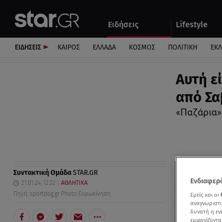
Αθλητικά
Quiz
Ειδήσεις
Lifestyle
Αυτοκίνητο
ΕΙΔΗΣΕΙΣ
ΚΑΙΡΟΣ
ΕΛΛΑΔΑ
ΚΟΣΜΟΣ
ΠΟΛΙΤΙΚΗ
ΕΚ
Αυτή ε
από Σ
«Παζάρια»
Συντακτική Ομάδα
STAR.GR
Ενδιαφερό
21.01.24, 12:22
ΑΘΛΗΤΙΚΑ
Πηγή: sportdog.gr Photo Ευρωκίνηση
Εμείς και οι
αναγνωριστι
δυνατή η ε
εμφανίζοντα