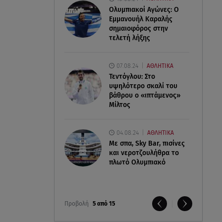
Ολυμπιακοί Αγώνες: Ο
Εμμανουήλ Καραλής
σημαιοφόρος στην
τελετή λήξης
07.08.24
ΑΘΛΗΤΙΚΑ
Τεντόγλου: Στο
υψηλότερο σκαλί του
βάθρου ο «ιπτάμενος»
Μίλτος
04.08.24
ΑΘΛΗΤΙΚΑ
Με σπα, Sky Bar, πισίνες
και νεροτζουλήθρα το
πλωτό Ολυμπιακό
Προβολή
5 από 15