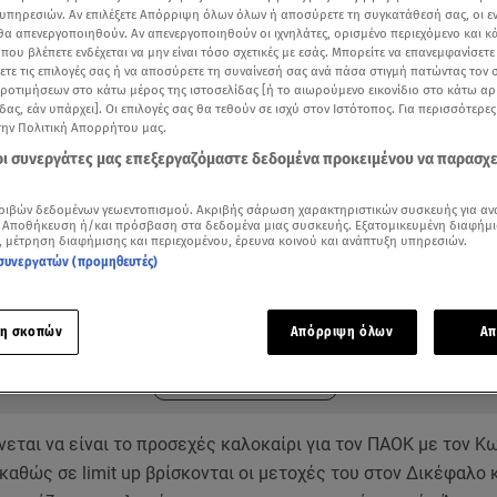
υπηρεσιών. Αν επιλέξετε Απόρριψη όλων όλων ή αποσύρετε τη συγκατάθεσή σας, οι ε
 θα απενεργοποιηθούν. Αν απενεργοποιηθούν οι ιχνηλάτες, ορισμένο περιεχόμενο και κά
 που βλέπετε ενδέχεται να μην είναι τόσο σχετικές με εσάς. Μπορείτε να επανεμφανίσετ
ξετε τις επιλογές σας ή να αποσύρετε τη συναίνεσή σας ανά πάσα στιγμή πατώντας τον
προτιμήσεων στο κάτω μέρος της ιστοσελίδας [ή το αιωρούμενο εικονίδιο στο κάτω α
δας, εάν υπάρχει]. Οι επιλογές σας θα τεθούν σε ισχύ στον Ιστότοπος. Για περισσότερε
την Πολιτική Απορρήτου μας.
 οι συνεργάτες μας επεξεργαζόμαστε δεδομένα προκειμένου να παρασχ
ριβών δεδομένων γεωεντοπισμού. Ακριβής σάρωση χαρακτηριστικών συσκευής για αν
 Αποθήκευση ή/και πρόσβαση στα δεδομένα μιας συσκευής. Εξατομικευμένη διαφήμι
, μέτρηση διαφήμισης και περιεχομένου, έρευνα κοινού και ανάπτυξη υπηρεσιών.
συνεργατών (προμηθευτές)
ότερα άρθρα μας στην αναζήτηση σας
.gr στις επιλογές σας
Δείτε περισσότερα άρθρα μας στα αποτελέσματα αναζήτησης
η σκοπών
Απόρριψη όλων
Απ
Add star.gr on Google
εται να είναι το προσεχές καλοκαίρι για τον ΠΑΟΚ με τον Κ
καθώς σε limit up βρίσκονται οι μετοχές του στον Δικέφαλο κ