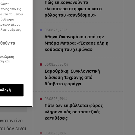
Πώς επικοινωνούν τα
ν λόγω
ελικόπτερα στη φωτιά και ο
ποιες από τις
ε αυτό το μενού
ρόλος του «συνδέσμου»
 σύνδεσμο
ριστερό μέρος
ς λεπτομέρειες
06.08.26 , 20:16
Αθηνά Οικονομάκου από την
Μπόρα Μπόρα: «Έσκασε όλη η
εθούν τα
κούραση του χειμώνα»
αγνώριση
ση και
06.08.26 , 20:04
Σαμοθράκη: Συγκλονιστική
διάσωση 15χρονης από
δύσβατο φαράγγι
οδοχή
06.08.26 , 19:44
Πότε δεν επιβάλλεται φόρος
κληρονομιάς σε τραπεζικές
καταθέσεις
ωνσταντίνο
αι δεν είναι
06.08.26 , 19:17