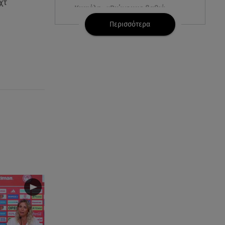
χτ
Κυψέλη: «Βιώνουμε βαθιά
οδύνη» - Τι λέει η οικογένεια της
Περισσότερα
Λίζα
06.08.26 , 19:10
Μπαντέρας: «Η καρδιακή
προσβολή ήταν το καλύτερο
πράγμα που μου συνέβη»
06.08.26 , 18:49
Συντάξεις χηρείας: Τέλος στο
«ψαλίδι» μετά την τριετία
06.08.26 , 18:38
Maxus T60 Max: Στον αγώνα
κατά της φωτιάς στο Πόρτο
Γερμενό
06.08.26 , 18:35