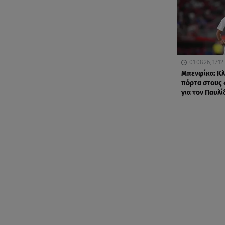
01.08.26, 17:12
Μπενφίκα: Κλ
πόρτα στους
για τον Παυλί