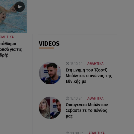
κοσμοπολίτικο Κάπρι
06.08.26 , 17:43
Συμφωνία Ιράν – Ομάν για τα
Στενά του Ορμούζ
ΘΛΗΤΙΚΑ
VIDEOS
τάθλημα
06.08.26 , 17:12
ρυσό για τις
Μαρία Κορινθίου: «Έχω πατήσει
δρή!
φρένο» - Δηλώνει χορτασμένη
13.10.24
ΑΘΛΗΤΙΚΑ
και μπουχτισμένη!
Στη μνήμη του Τζορτζ
Μπάλντοκ ο αγώνας της
Εθνικής με
12.10.24
ΑΘΛΗΤΙΚΑ
Οικογένεια Μπάλντοκ:
Σεβαστείτε το πένθος
μας
10.08.24
ΑΘΛΗΤΙΚΑ