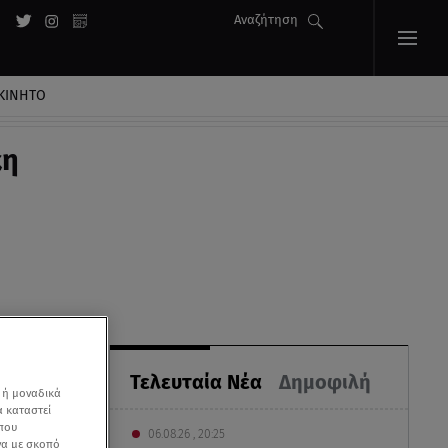
Αναζήτηση
ΚΙΝΗΤΟ
κη
Τελευταία Νέα
Δημοφιλή
 ή μοναδικά
α καταστεί
 που
06.08.26 , 20:25
να με σκοπό