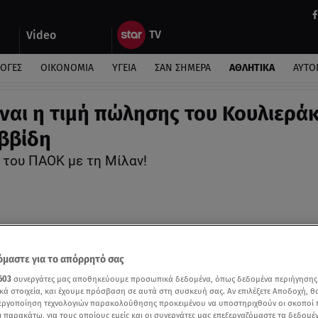
Video
ΛΟΓΕΣ
ΟΙΚΟΝΟΜΙΑ
ΥΓΕΙΑ
ΣΑΝ ΣΗΜΕΡΑ
ΑΘΛΗΤΙΚΑ
ΑΥΤΟ
ίναι η τιμή πώλησης του Κουλιερά
αββίδη
 του ΠΑΟΚ με τη Μίλαν!
μαστε για το απόρρητό σας
603
συνεργάτες μας αποθηκεύουμε προσωπικά δεδομένα, όπως δεδομένα περιήγησης
κά στοιχεία, και έχουμε πρόσβαση σε αυτά στη συσκευή σας. Αν επιλέξετε Αποδοχή, θ
νεργοποίηση τεχνολογιών παρακολούθησης προκειμένου να υποστηριχθούν οι σκοποί
ι παρακάτω, για τους οποίους εμείς και οι συνεργάτες μας επεξεργαζόμαστε τα δεδομέ