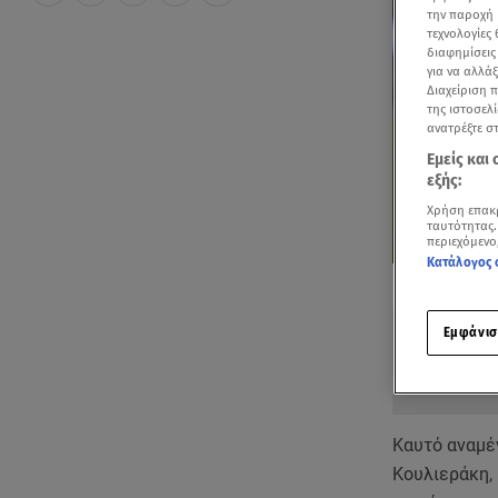
την παροχή 
τεχνολογίες
διαφημίσεις
για να αλλά
Διαχείριση 
της ιστοσελί
ανατρέξτε σ
Εμείς και
εξής:
Χρήση επακ
ταυτότητας.
περιεχόμενο
Κατάλογος 
Δείτε περισσ
Πρόσθηκη star
Εμφάνισ
Καυτό αναμέν
Κουλιεράκη, 