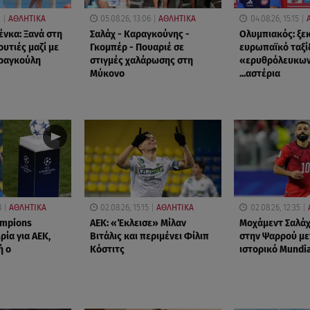
2
ΑΘΛΗΤΙΚΑ
05.08.26, 13:06
ΑΘΛΗΤΙΚΑ
04.08.26, 15:15
ένκα: Ξανά στη
Σαλάχ - Καραγκούνης -
Ολυμπιακός: ξεκ
υτιές μαζί με
Γκομπέρ - Πουαριέ σε
ευρωπαϊκό ταξί
Φραγκούλη
στιγμές χαλάρωσης στη
«ερυθρόλευκων
Μύκονο
...αστέρια
8
ΑΘΛΗΤΙΚΑ
02.08.26, 15:15
ΑΘΛΗΤΙΚΑ
02.08.26, 12:35
mpions
ΑΕΚ: «Έκλεισε» Μίλαν
Μοχάμεντ Σαλάχ
ρία για ΑΕΚ,
Βιτάλις και περιμένει Φίλιπ
στην Ψαρρού με
ή ο
Κόστιτς
ιστορικό Mundi