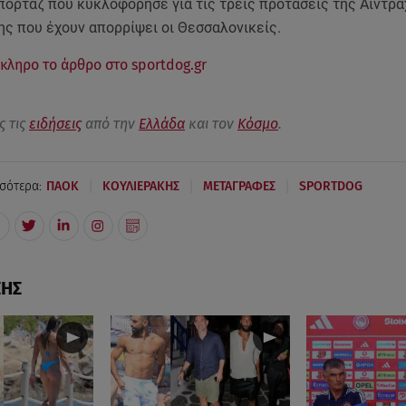
πορτάζ που κυκλοφόρησε για τις τρεις προτάσεις τής Άιντρα
ς που έχουν απορρίψει οι Θεσσαλονικείς.
κληρο το άρθρο στο sportdog.gr
ς τις
ειδήσεις
από την
Ελλάδα
και τον
Κόσμο
.
|
|
|
σότερα:
ΠΑΟΚ
ΚΟΥΛΙΕΡΑΚΗΣ
ΜΕΤΑΓΡΑΦΕΣ
SPORTDOG
ΣΗΣ