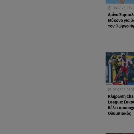
06.08.26, 15:2
Αρίνα Σαμπαλ
Μύκονο για βο
τον Γιώργο 
03.08.26, 16:0
Κλήρωση Cha
League: Ευκαι
θέλει προσοχ
Ολυμπιακός