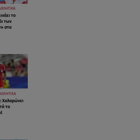
Καιρός: Επιστρέφουν οι ισχυροί
άνεμοι - Υψηλός ο κίνδυνος
ΑΘΛΗΤΙΚΑ
πυρκαγιάς
ινάει το
δι των
» στα
06.08.26 , 18:30
Ελενα Τσαβαλιά: Η throwback
φωτογραφία της με μπικίνι!
06.08.26 , 18:12
Τουρισμός για Όλους 2026-
2027: Ποια ΑΦΜ κάνουν σήμερα
αίτηση
ΑΘΛΗΤΙΚΑ
06.08.26 , 17:53
: Χαλαρώνει
Mercedes-Benz GLB: Τώρα με
τά το
όφελος 2.000 ευρώ
al
06.08.26 , 17:53
Αμαλία Κωστοπούλου: Συνεχίζει
τις διακοπές της στο