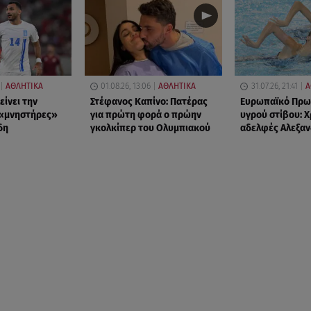
ΑΘΛΗΤΙΚΑ
01.08.26, 13:06
ΑΘΛΗΤΙΚΑ
31.07.26, 21:41
Α
είνει την
Στέφανος Καπίνο: Πατέρας
Ευρωπαϊκό Πρω
 «μνηστήρες»
για πρώτη φορά ο πρώην
υγρού στίβου: Χ
δη
γκολκίπερ του Ολυμπιακού
αδελφές Αλεξαν