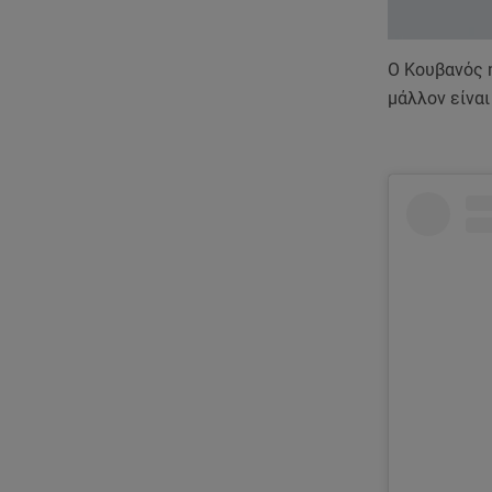
Ο Κουβανός η
μάλλον είναι