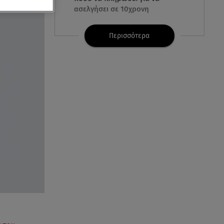
ασελγήσει σε 10χρονη
07.08.26 , 21:17
Περισσότερα
Κλήρωση Eurojackpot
7/8/2026: Οι τυχεροί αριθμοί για
τα 32.000.000 ευρώ
07.08.26 , 21:03
Σε τρία επίπεδα οι παραβιάσεις
της Τουρκίας στο Αιγαίο
07.08.26 , 21:00
MINI Aceman E: Τα αξεσουάρ για
περιπετειώδεις διαδρομές
07.08.26 , 20:47
Χανιά: Νεκρή βρέθηκε
αγνοούμενη - Ξέφυγε από
αστυνομικούς που την