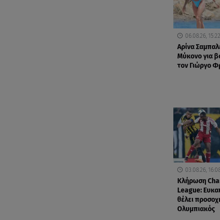
06.08.26, 15:2
Αρίνα Σαμπαλ
Μύκονο για βο
τον Γιώργο 
03.08.26, 16:0
Κλήρωση Cha
League: Ευκαι
θέλει προσοχ
Ολυμπιακός