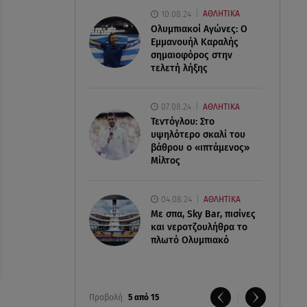
10.08.24
ΑΘΛΗΤΙΚΑ
Ολυμπιακοί Αγώνες: Ο
Εμμανουήλ Καραλής
σημαιοφόρος στην
τελετή λήξης
07.08.24
ΑΘΛΗΤΙΚΑ
Τεντόγλου: Στο
υψηλότερο σκαλί του
βάθρου ο «ιπτάμενος»
Μίλτος
04.08.24
ΑΘΛΗΤΙΚΑ
Με σπα, Sky Bar, πισίνες
και νεροτζουλήθρα το
πλωτό Ολυμπιακό
Προβολή
5 από 15