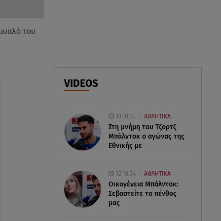
07.08.26 , 18:34
 μυαλό του
Έξοδος Αυγούστου: Στο 100% η
πληρότητα για Κυκλάδες
07.08.26 , 17:44
Παιδικοί σταθμοί: Πότε βγαίνουν
VIDEOS
τα προσωρινά αποτελέσματα
13.10.24
ΑΘΛΗΤΙΚΑ
Στη μνήμη του Τζορτζ
Μπάλντοκ ο αγώνας της
Εθνικής με
12.10.24
ΑΘΛΗΤΙΚΑ
Οικογένεια Μπάλντοκ:
Σεβαστείτε το πένθος
μας