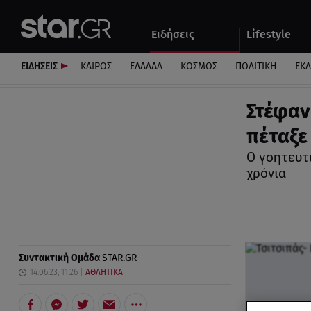
Αθλητικά
Quiz
Ειδήσεις
Lifestyle
Αυτοκίνητο
ΕΙΔΗΣΕΙΣ
ΚΑΙΡΟΣ
ΕΛΛΑΔΑ
ΚΟΣΜΟΣ
ΠΟΛΙΤΙΚΗ
ΕΚ
Στέφαν
πέταξε 
Ο γοητευτ
χρόνια
Συντακτική Ομάδα
STAR.GR
14.06.23, 11:26
ΑΘΛΗΤΙΚΑ