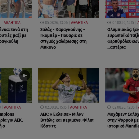
2
ΑΘΛΗΤΙΚΑ
05.08.26, 13:06
ΑΘΛΗΤΙΚΑ
04.08.26, 15:15
ένκα: Ξανά στη
Σαλάχ - Καραγκούνης -
Ολυμπιακός: ξεκ
υτιές μαζί με
Γκομπέρ - Πουαριέ σε
ευρωπαϊκό ταξί
Φραγκούλη
στιγμές χαλάρωσης στη
«ερυθρόλευκων
Μύκονο
...αστέρια
8
ΑΘΛΗΤΙΚΑ
02.08.26, 15:15
ΑΘΛΗΤΙΚΑ
02.08.26, 12:35
mpions
ΑΕΚ: «Έκλεισε» Μίλαν
Μοχάμεντ Σαλάχ
ρία για ΑΕΚ,
Βιτάλις και περιμένει Φίλιπ
στην Ψαρρού με
ή ο
Κόστιτς
ιστορικό Mundi