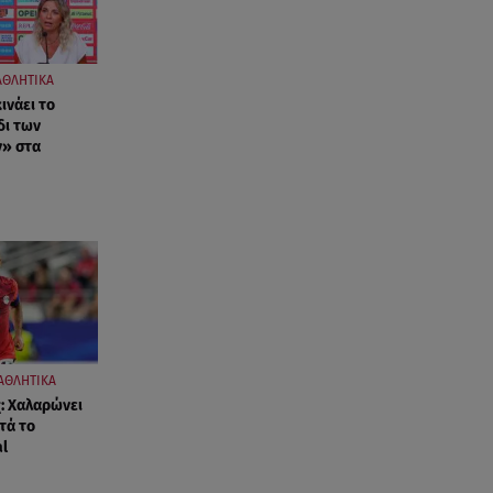
ΑΘΛΗΤΙΚΑ
ινάει το
δι των
» στα
ΑΘΛΗΤΙΚΑ
: Χαλαρώνει
τά το
al