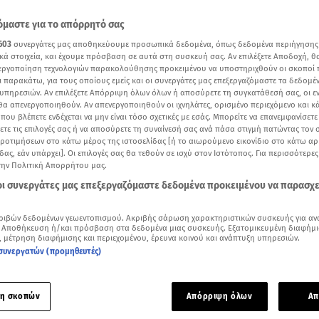
μαστε για το απόρρητό σας
603
συνεργάτες μας αποθηκεύουμε προσωπικά δεδομένα, όπως δεδομένα περιήγησης
κά στοιχεία, και έχουμε πρόσβαση σε αυτά στη συσκευή σας. Αν επιλέξετε Αποδοχή, θ
νεργοποίηση τεχνολογιών παρακολούθησης προκειμένου να υποστηριχθούν οι σκοποί
ι παρακάτω, για τους οποίους εμείς και οι συνεργάτες μας επεξεργαζόμαστε τα δεδομέ
υπηρεσιών. Αν επιλέξετε Απόρριψη όλων όλων ή αποσύρετε τη συγκατάθεσή σας, οι ε
 θα απενεργοποιηθούν. Αν απενεργοποιηθούν οι ιχνηλάτες, ορισμένο περιεχόμενο και κά
 που βλέπετε ενδέχεται να μην είναι τόσο σχετικές με εσάς. Μπορείτε να επανεμφανίσετ
ξετε τις επιλογές σας ή να αποσύρετε τη συναίνεσή σας ανά πάσα στιγμή πατώντας τον
προτιμήσεων στο κάτω μέρος της ιστοσελίδας [ή το αιωρούμενο εικονίδιο στο κάτω α
δας, εάν υπάρχει]. Οι επιλογές σας θα τεθούν σε ισχύ στον Ιστότοπος. Για περισσότερε
την Πολιτική Απορρήτου μας.
 οι συνεργάτες μας επεξεργαζόμαστε δεδομένα προκειμένου να παρασχ
Δείτε περισσότερα άρθρα μας στα αποτελέσματα αναζήτησης
ριβών δεδομένων γεωεντοπισμού. Ακριβής σάρωση χαρακτηριστικών συσκευής για αν
Add star.gr on Google
 Αποθήκευση ή/και πρόσβαση στα δεδομένα μιας συσκευής. Εξατομικευμένη διαφήμι
, μέτρηση διαφήμισης και περιεχομένου, έρευνα κοινού και ανάπτυξη υπηρεσιών.
συνεργατών (προμηθευτές)
Μπαντόσα, ο Στέφανος Τσιτσιπάς είχε δεσμό με την Θεοδώρα Πεταλάς
η σκοπών
Απόρριψη όλων
Απ
του για τη δημοσιοποίηση της σχέσης της πρώην συντρόφου 
σιπά
, πέταξε ο Χουάν Μπετανκούρ.