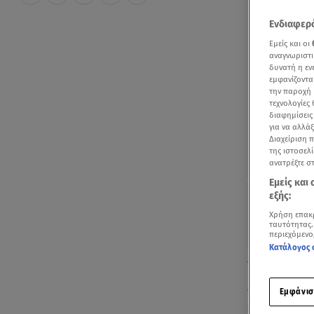
Ενδιαφερό
Εμείς και οι
αναγνωριστι
δυνατή η ε
εμφανίζοντα
την παροχή 
τεχνολογίες
διαφημίσεις
για να αλλά
Διαχείριση 
της ιστοσελί
ανατρέξτε σ
Εμείς και
εξής:
Χρήση επακ
ταυτότητας.
περιεχόμενο
Κατάλογος 
Πριν από την 
Εμφάνισ
Τα «καρφιά» 
Στέφανο Τσιτ