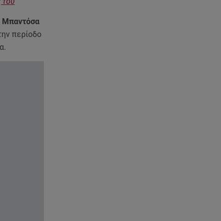
ς του
εντόπισαν
α Μπαντόσα
07.08.26 , 20:18
την περίοδο
Μυστράς: Κρίσιμος για το
μα.
κατηγορητήριο ο χρόνος
θανάτου του 90χρονου
07.08.26 , 20:13
Κυψέλη: Tι βρέθηκε στο
διαμέρισμα της 38χρονης Λίζα
07.08.26 , 19:15
Συντάξεις Σεπτεμβρίου: Πότε θα
μπουν τα χρήματα στους
λογαριασμούς
07.08.26 , 18:45
Φωτιά στο Στεφάνι Κορίνθου:
Μήνυμα από το 112 -
Σηκώθηκαν εναέρια μέσα