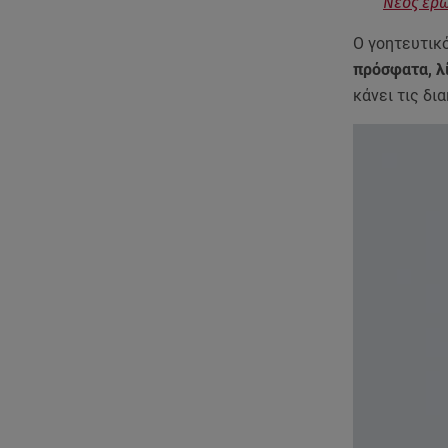
Νέος έρω
Ο γοητευτικό
πρόσφατα, λί
κάνει τις δι