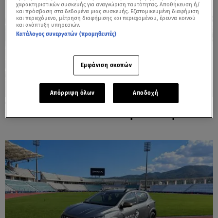
χαρακτηριστικών συσκευής για αναγνώριση ταυτότητας. Αποθήκευση ή/
και πρόσβαση στα δεδομένα μιας συσκευής. Εξατομικευμένη διαφήμιση
και περιεχόμενο, μέτρηση διαφήμισης και περιεχομένου, έρευνα κοινού
και ανάπτυξη υπηρεσιών.
Κατάλογος συνεργατών (προμηθευτές)
Εμφάνιση σκοπών
Απόρριψη όλων
Αποδοχή
06.08.26, 15:35
Suzuki: Δείτε πόσα αυτοκίνητα πούλησε