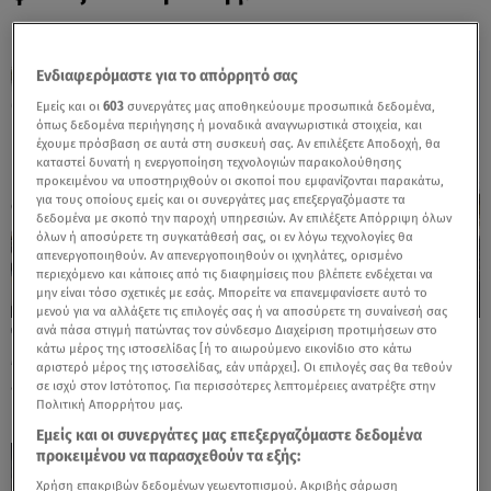
Ενδιαφερόμαστε για το απόρρητό σας
Εμείς και οι
603
συνεργάτες μας αποθηκεύουμε προσωπικά δεδομένα,
όπως δεδομένα περιήγησης ή μοναδικά αναγνωριστικά στοιχεία, και
έχουμε πρόσβαση σε αυτά στη συσκευή σας. Αν επιλέξετε Αποδοχή, θα
καταστεί δυνατή η ενεργοποίηση τεχνολογιών παρακολούθησης
προκειμένου να υποστηριχθούν οι σκοποί που εμφανίζονται παρακάτω,
για τους οποίους εμείς και οι συνεργάτες μας επεξεργαζόμαστε τα
δεδομένα με σκοπό την παροχή υπηρεσιών. Αν επιλέξετε Απόρριψη όλων
όλων ή αποσύρετε τη συγκατάθεσή σας, οι εν λόγω τεχνολογίες θα
απενεργοποιηθούν. Αν απενεργοποιηθούν οι ιχνηλάτες, ορισμένο
περιεχόμενο και κάποιες από τις διαφημίσεις που βλέπετε ενδέχεται να
μην είναι τόσο σχετικές με εσάς. Μπορείτε να επανεμφανίσετε αυτό το
μενού για να αλλάξετε τις επιλογές σας ή να αποσύρετε τη συναίνεσή σας
ανά πάσα στιγμή πατώντας τον σύνδεσμο Διαχείριση προτιμήσεων στο
06.08.26, 17:53
κάτω μέρος της ιστοσελίδας [ή το αιωρούμενο εικονίδιο στο κάτω
Mercedes-Benz GLB: Τώρα με όφελος 2.000
αριστερό μέρος της ιστοσελίδας, εάν υπάρχει]. Οι επιλογές σας θα τεθούν
ευρώ
σε ισχύ στον Ιστότοπος. Για περισσότερες λεπτομέρειες ανατρέξτε στην
Πολιτική Απορρήτου μας.
Εμείς και οι συνεργάτες μας επεξεργαζόμαστε δεδομένα
προκειμένου να παρασχεθούν τα εξής:
Χρήση επακριβών δεδομένων γεωεντοπισμού. Ακριβής σάρωση