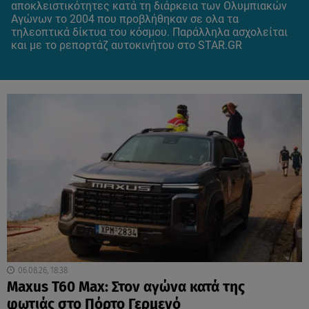
αποκλειστικότητες κατά τη διάρκεια των Ολυμπιακών
Αγώνων το 2004 που προβλήθηκαν σε ολα τα
τηλεοπτικά δίκτυα του κόσμου. Παράλληλα ασχολείται
και με το ρεπορτάζ αυτοκινήτου στο STAR.GR
06.08.26, 18:38
Maxus T60 Max: Στον αγώνα κατά της
φωτιάς στο Πόρτο Γερμενό