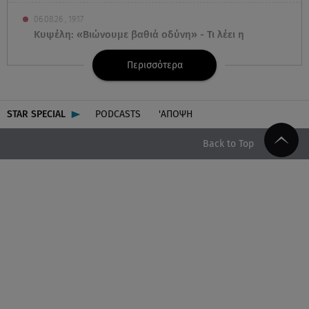
06.08.26 , 19:17
Κυψέλη: «Βιώνουμε βαθιά οδύνη» - Τι λέει η
οικογένεια της Λίζα
Περισσότερα
06.08.26 , 19:10
Μπαντέρας: «Η καρδιακή προσβολή ήταν το
καλύτερο πράγμα που μου συνέβη»
STAR SPECIAL
PODCASTS
'ΑΠΟΨΗ
Back to Top
06.08.26 , 18:49
Συντάξεις χηρείας: Τέλος στο «ψαλίδι» μετά την
τριετία
06.08.26 , 18:38
Maxus T60 Max: Στον αγώνα κατά της φωτιάς στο
Πόρτο Γερμενό
06.08.26 , 18:35
Καιρός: Επιστρέφουν οι ισχυροί άνεμοι - Υψηλός ο
κίνδυνος πυρκαγιάς