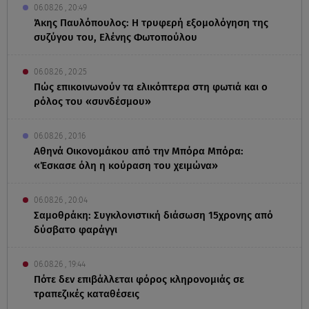
06.08.26 , 20:49
Άκης Παυλόπουλος: Η τρυφερή εξομολόγηση της
συζύγου του, Ελένης Φωτοπούλου
06.08.26 , 20:25
Πώς επικοινωνούν τα ελικόπτερα στη φωτιά και ο
ρόλος του «συνδέσμου»
06.08.26 , 20:16
Αθηνά Οικονομάκου από την Μπόρα Μπόρα:
«Έσκασε όλη η κούραση του χειμώνα»
06.08.26 , 20:04
Σαμοθράκη: Συγκλονιστική διάσωση 15χρονης από
δύσβατο φαράγγι
06.08.26 , 19:44
Πότε δεν επιβάλλεται φόρος κληρονομιάς σε
τραπεζικές καταθέσεις