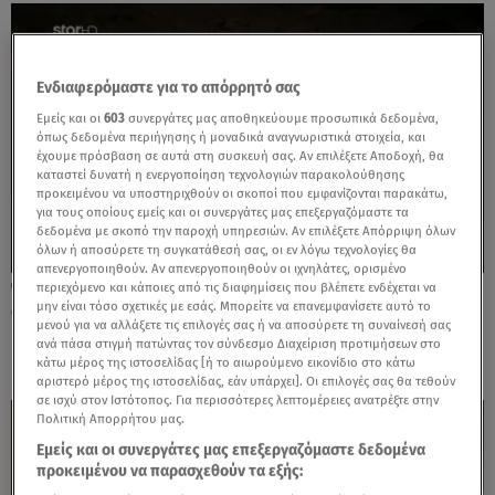
Ενδιαφερόμαστε για το απόρρητό σας
Εμείς και οι
603
συνεργάτες μας αποθηκεύουμε προσωπικά δεδομένα,
όπως δεδομένα περιήγησης ή μοναδικά αναγνωριστικά στοιχεία, και
έχουμε πρόσβαση σε αυτά στη συσκευή σας. Αν επιλέξετε Αποδοχή, θα
καταστεί δυνατή η ενεργοποίηση τεχνολογιών παρακολούθησης
προκειμένου να υποστηριχθούν οι σκοποί που εμφανίζονται παρακάτω,
για τους οποίους εμείς και οι συνεργάτες μας επεξεργαζόμαστε τα
δεδομένα με σκοπό την παροχή υπηρεσιών. Αν επιλέξετε Απόρριψη όλων
όλων ή αποσύρετε τη συγκατάθεσή σας, οι εν λόγω τεχνολογίες θα
απενεργοποιηθούν. Αν απενεργοποιηθούν οι ιχνηλάτες, ορισμένο
20.10.25, 23:15
περιεχόμενο και κάποιες από τις διαφημίσεις που βλέπετε ενδέχεται να
μην είναι τόσο σχετικές με εσάς. Μπορείτε να επανεμφανίσετε αυτό το
Ο Δημήτρης ζητάει συγγνώμη από τη
μενού για να αλλάξετε τις επιλογές σας ή να αποσύρετε τη συναίνεσή σας
Βαλεντίνα στη Φάρμα
ανά πάσα στιγμή πατώντας τον σύνδεσμο Διαχείριση προτιμήσεων στο
κάτω μέρος της ιστοσελίδας [ή το αιωρούμενο εικονίδιο στο κάτω
αριστερό μέρος της ιστοσελίδας, εάν υπάρχει]. Οι επιλογές σας θα τεθούν
σε ισχύ στον Ιστότοπος. Για περισσότερες λεπτομέρειες ανατρέξτε στην
Πολιτική Απορρήτου μας.
Εμείς και οι συνεργάτες μας επεξεργαζόμαστε δεδομένα
προκειμένου να παρασχεθούν τα εξής: