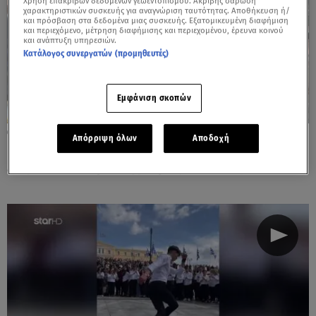
Χρήση επακριβών δεδομένων γεωεντοπισμού. Ακριβής σάρωση
χαρακτηριστικών συσκευής για αναγνώριση ταυτότητας. Αποθήκευση ή/
και πρόσβαση στα δεδομένα μιας συσκευής. Εξατομικευμένη διαφήμιση
και περιεχόμενο, μέτρηση διαφήμισης και περιεχομένου, έρευνα κοινού
και ανάπτυξη υπηρεσιών.
Κατάλογος συνεργατών (προμηθευτές)
Εμφάνιση σκοπών
26.03.26, 14:40
Απόρριψη όλων
Αποδοχή
Πώς γιόρτασαν οι επώνυμοι την 25η
Μαρτίου - Οι φωτογραφίες που ανέβασαν