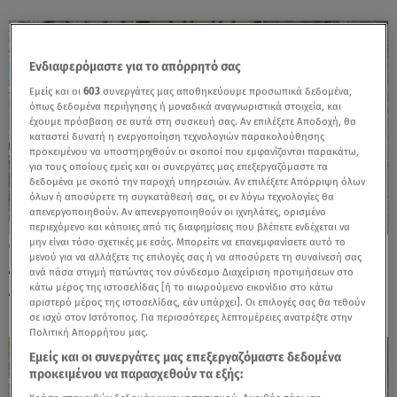
Ενδιαφερόμαστε για το απόρρητό σας
Εμείς και οι
603
συνεργάτες μας αποθηκεύουμε προσωπικά δεδομένα,
όπως δεδομένα περιήγησης ή μοναδικά αναγνωριστικά στοιχεία, και
έχουμε πρόσβαση σε αυτά στη συσκευή σας. Αν επιλέξετε Αποδοχή, θα
καταστεί δυνατή η ενεργοποίηση τεχνολογιών παρακολούθησης
προκειμένου να υποστηριχθούν οι σκοποί που εμφανίζονται παρακάτω,
για τους οποίους εμείς και οι συνεργάτες μας επεξεργαζόμαστε τα
δεδομένα με σκοπό την παροχή υπηρεσιών. Αν επιλέξετε Απόρριψη όλων
όλων ή αποσύρετε τη συγκατάθεσή σας, οι εν λόγω τεχνολογίες θα
απενεργοποιηθούν. Αν απενεργοποιηθούν οι ιχνηλάτες, ορισμένο
περιεχόμενο και κάποιες από τις διαφημίσεις που βλέπετε ενδέχεται να
μην είναι τόσο σχετικές με εσάς. Μπορείτε να επανεμφανίσετε αυτό το
26.03.26, 15:58
μενού για να αλλάξετε τις επιλογές σας ή να αποσύρετε τη συναίνεσή σας
Λιάγκας - Αντωνά: Απόδραση στην ορεινή
ανά πάσα στιγμή πατώντας τον σύνδεσμο Διαχείριση προτιμήσεων στο
Αρκαδία για την 25η Μαρτίου
κάτω μέρος της ιστοσελίδας [ή το αιωρούμενο εικονίδιο στο κάτω
αριστερό μέρος της ιστοσελίδας, εάν υπάρχει]. Οι επιλογές σας θα τεθούν
σε ισχύ στον Ιστότοπος. Για περισσότερες λεπτομέρειες ανατρέξτε στην
Πολιτική Απορρήτου μας.
Εμείς και οι συνεργάτες μας επεξεργαζόμαστε δεδομένα
προκειμένου να παρασχεθούν τα εξής: