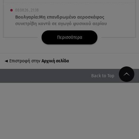
08.08.26 , 21:38
Βουλγαρία:Μη επανδρωμένο αεροσκάφος
συνετρίβη κοντά σε αγωγό φυσικού αερίου
Περισσότερα
08.08.26 , 21:32
Φωτιά στην Αττικοβοιωτία: Ενέργεια ίση με έξι
ατομικές βόμβες
Επιστροφή στην
Αρχική σελίδα
08.08.26 , 21:20
«Ισλαμικό ΝΑΤΟ»: Πώς επηρεάζεται η Ελλάδα από
Back to Top
τη νέα συμμαχία
08.08.26 , 19:19
Τραγωδία στην Πάρο: Νεκρό 4χρονο παιδί σε
πισίνα
08.08.26 , 18:51
BYD: Στην 91η θέση της λίστας Fortune Global 500
για το 2026