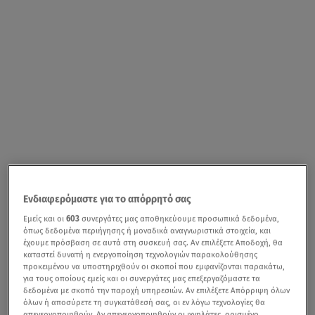
Ενδιαφερόμαστε για το απόρρητό σας
Εμείς και οι
603
συνεργάτες μας αποθηκεύουμε προσωπικά δεδομένα,
όπως δεδομένα περιήγησης ή μοναδικά αναγνωριστικά στοιχεία, και
έχουμε πρόσβαση σε αυτά στη συσκευή σας. Αν επιλέξετε Αποδοχή, θα
καταστεί δυνατή η ενεργοποίηση τεχνολογιών παρακολούθησης
προκειμένου να υποστηριχθούν οι σκοποί που εμφανίζονται παρακάτω,
για τους οποίους εμείς και οι συνεργάτες μας επεξεργαζόμαστε τα
δεδομένα με σκοπό την παροχή υπηρεσιών. Αν επιλέξετε Απόρριψη όλων
όλων ή αποσύρετε τη συγκατάθεσή σας, οι εν λόγω τεχνολογίες θα
απενεργοποιηθούν. Αν απενεργοποιηθούν οι ιχνηλάτες, ορισμένο