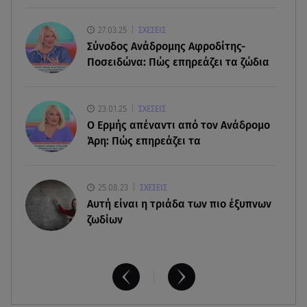
07.08.26 , 18:45
Φωτιά στο Στεφάνι Κορίνθου: Μήνυμα από το 112
27.03.25
ΣΧΕΣΕΙΣ
- Σηκώθηκαν εναέρια μέσα
Σύνοδος Ανάδρομης Αφροδίτης-
Ποσειδώνα: Πώς επηρεάζει τα ζώδια
07.08.26 , 18:34
Έξοδος Αυγούστου: Στο 100% η πληρότητα για
Κυκλάδες
23.01.25
ΣΧΕΣΕΙΣ
Ο Ερμής απέναντι από τον Ανάδρομο
Άρη: Πώς επηρεάζει τα
25.08.23
ΣΧΕΣΕΙΣ
Aυτή είναι η τριάδα των πιο έξυπνων
ζωδίων