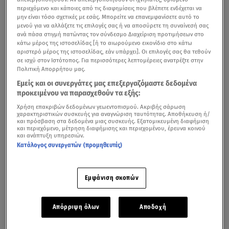
περιεχόμενο και κάποιες από τις διαφημίσεις που βλέπετε ενδέχεται να
μην είναι τόσο σχετικές με εσάς. Μπορείτε να επανεμφανίσετε αυτό το
μενού για να αλλάξετε τις επιλογές σας ή να αποσύρετε τη συναίνεσή σας
ανά πάσα στιγμή πατώντας τον σύνδεσμο Διαχείριση προτιμήσεων στο
κάτω μέρος της ιστοσελίδας [ή το αιωρούμενο εικονίδιο στο κάτω
αριστερό μέρος της ιστοσελίδας, εάν υπάρχει]. Οι επιλογές σας θα τεθούν
σε ισχύ στον Ιστότοπος. Για περισσότερες λεπτομέρειες ανατρέξτε στην
Πολιτική Απορρήτου μας.
Εμείς και οι συνεργάτες μας επεξεργαζόμαστε δεδομένα
προκειμένου να παρασχεθούν τα εξής:
Χρήση επακριβών δεδομένων γεωεντοπισμού. Ακριβής σάρωση
Λίγο ή πολύ όλοι οι άνθρωποι εκνευρίζονται, θυμώνουν
χαρακτηριστικών συσκευής για αναγνώριση ταυτότητας. Αποθήκευση ή/
και πρόσβαση στα δεδομένα μιας συσκευής. Εξατομικευμένη διαφήμιση
και κρατάνε μούτρα. Η διαφορά είναι στην διάρκεια. Για
και περιεχόμενο, μέτρηση διαφήμισης και περιεχομένου, έρευνα κοινού
και ανάπτυξη υπηρεσιών.
πόσο δηλαδή μένει το κάθε ζώδιο «πεισμωμένο» και με
Κατάλογος συνεργατών (προμηθευτές)
τα μούτρα μέχρι το πάτωμα. Υπάρχουν κάποια άτομα με
τα οποία μπορείς να τα ξαναβρείς σχετικά γρήγορα και
Εμφάνιση σκοπών
κάποια άλλα που θα αργήσουν ή δε θα σε συγχωρήσουν
ποτέ. Πάμε να τα δούμε!
Απόρριψη όλων
Αποδοχή