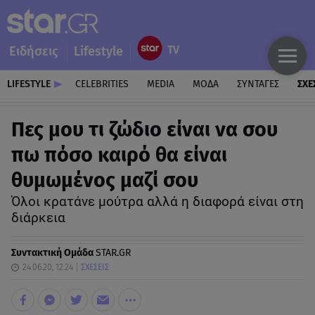
Ειδήσεις
Lifestyle
LIFESTYLE
CELEBRITIES
MEDIA
ΜΟΔΑ
ΣΥΝΤΑΓΕΣ
ΣΧΕ
Πες μου τι ζώδιο είναι να σου
πω πόσο καιρό θα είναι
θυμωμένος μαζί σου
Όλοι κρατάνε μούτρα αλλά η διαφορά είναι στη
διάρκεια
Συντακτική Ομάδα
STAR.GR
24.06.20, 12:24
ΣΧΕΣΕΙΣ