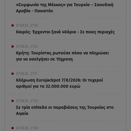
«Συμφωνία της Μέκκας» για Τουρκία – Σαουδική
Αραβία - Πακιστάν
07.08.26 , 21:50
Καιρός: Έρχονται ξανά 40άρια - Σε ποιες περιοχές
07.08.26 , 21:32
Κρήτη: Τουρίστας ρωτούσε πόσο να πληρώσει
για να ασελγήσει σε 10χρονη
07.08.26 , 21:17
Κλήρωση Eurojackpot 7/8/2026: Οι τυχεροί
αριθμοί για τα 32.000.000 ευρώ
07.08.26 , 21:03
Σε τρία επίπεδα οι παραβιάσεις της Τουρκίας στο
Αιγαίο
07.08.26 , 21:00