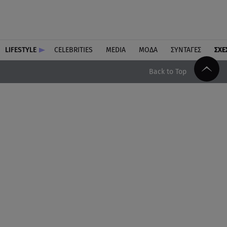
LIFESTYLE
CELEBRITIES
MEDIA
ΜΟΔΑ
ΣΥΝΤΑΓΕΣ
ΣΧΕ
Back to Top