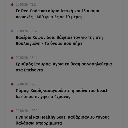
09.08.26 , 13:15
Σε Red Code και αύριο Αττική και 15 ακόμα
περιοχές - 400 φωτιές σε 10 μέρες
09.08.26 , 12:54
Βαλέρια Χοψονίδου: Βάφτισε τον γιο της στη
Βουλιαγμένη - Το όνομα που πήρε
09.08.26 , 12:44
Ερυθρός Σταυρός: Άγρια επίθεση σε νοσηλεύτρια
στα Επείγοντα
09.08.26 , 12:28
Πάρος: Χωρίς ναυαγοσώστη η πισίνα του beach
bar όπου πνίγηκε ο 4χρονος
09.08.26 , 12:20
Hyundai και Healthy Seas: Καθάρισαν 36 τόνους
θαλάσσια απορρίμματα