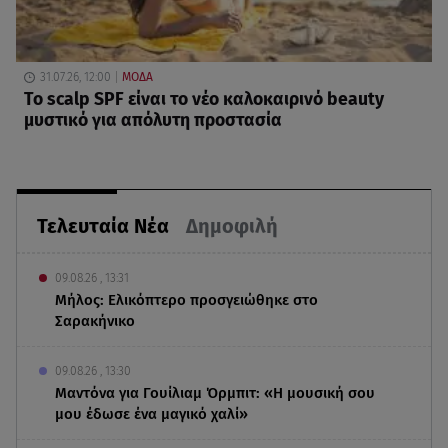
31.07.26, 12:00
ΜΟΔΑ
Το scalp SPF είναι το νέο καλοκαιρινό beauty
μυστικό για απόλυτη προστασία
Τελευταία Νέα
Δημοφιλή
09.08.26 , 13:31
Μήλος: Ελικόπτερο προσγειώθηκε στο
Σαρακήνικο
09.08.26 , 13:30
Μαντόνα για Γουίλιαμ Όρμπιτ: «Η μουσική σου
μου έδωσε ένα μαγικό χαλί»