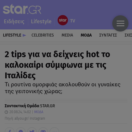
Ειδήσεις
Lifestyle
LIFESTYLE
CELEBRITIES
MEDIA
ΜΟΔΑ
ΣΥΝΤΑΓΕΣ
ΣΧΕ
2 tips για να δείχνεις hot το
καλοκαίρι σύμφωνα με τις
Ιταλίδες
Τι ρουτίνα ομορφιάς ακολουθούν οι γυναίκες
της γειτονικής χώρας;
Συντακτική Ομάδα
STAR.GR
20.08.24, 14:02
ΜΟΔΑ
Πηγή: allyou.gr/ Instagram