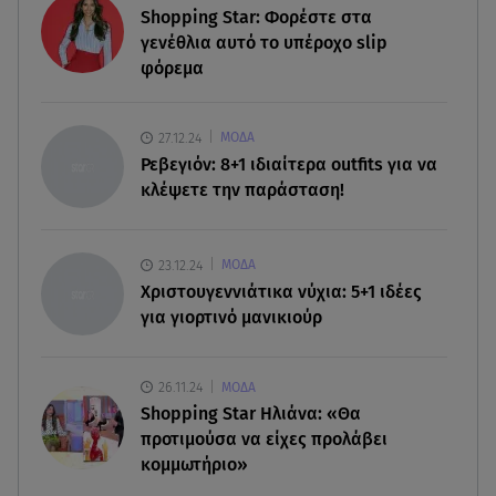
Shopping Star: Φορέστε στα
09.08.26 , 11:23
γενέθλια αυτό το υπέροχο slip
Μεθυσμένη οδηγός σκότωσε νύφη τη μέρα του
φόρεμα
γάμου της
09.08.26 , 11:12
27.12.24
ΜΟΔΑ
Αλέξανδρος Τσουβέλας για Εύα Καρύδη: «Θα το
Ρεβεγιόν: 8+1 ιδιαίτερα outfits για να
έκανα 500 φορές»
κλέψετε την παράσταση!
09.08.26 , 10:46
Μπαμπάς για δεύτερη φορά ο Γιάννης
23.12.24
ΜΟΔΑ
Κωνσταντέλιας
Χριστουγεννιάτικα νύχια: 5+1 ιδέες
για γιορτινό μανικιούρ
26.11.24
ΜΟΔΑ
Shopping Star Ηλιάνα: «Θα
προτιμούσα να είχες προλάβει
κομμωτήριο»