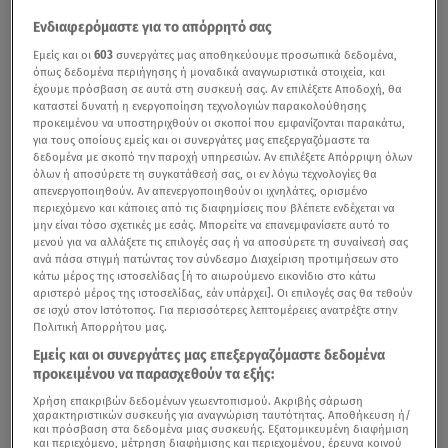
Ενδιαφερόμαστε για το απόρρητό σας
Εμείς και οι
603
συνεργάτες μας αποθηκεύουμε προσωπικά δεδομένα,
όπως δεδομένα περιήγησης ή μοναδικά αναγνωριστικά στοιχεία, και
έχουμε πρόσβαση σε αυτά στη συσκευή σας. Αν επιλέξετε Αποδοχή, θα
καταστεί δυνατή η ενεργοποίηση τεχνολογιών παρακολούθησης
προκειμένου να υποστηριχθούν οι σκοποί που εμφανίζονται παρακάτω,
για τους οποίους εμείς και οι συνεργάτες μας επεξεργαζόμαστε τα
δεδομένα με σκοπό την παροχή υπηρεσιών. Αν επιλέξετε Απόρριψη όλων
όλων ή αποσύρετε τη συγκατάθεσή σας, οι εν λόγω τεχνολογίες θα
απενεργοποιηθούν. Αν απενεργοποιηθούν οι ιχνηλάτες, ορισμένο
περιεχόμενο και κάποιες από τις διαφημίσεις που βλέπετε ενδέχεται να
μην είναι τόσο σχετικές με εσάς. Μπορείτε να επανεμφανίσετε αυτό το
μενού για να αλλάξετε τις επιλογές σας ή να αποσύρετε τη συναίνεσή σας
ανά πάσα στιγμή πατώντας τον σύνδεσμο Διαχείριση προτιμήσεων στο
κάτω μέρος της ιστοσελίδας [ή το αιωρούμενο εικονίδιο στο κάτω
αριστερό μέρος της ιστοσελίδας, εάν υπάρχει]. Οι επιλογές σας θα τεθούν
σε ισχύ στον Ιστότοπος. Για περισσότερες λεπτομέρειες ανατρέξτε στην
Πολιτική Απορρήτου μας.
Εμείς και οι συνεργάτες μας επεξεργαζόμαστε δεδομένα
προκειμένου να παρασχεθούν τα εξής:
Χρήση επακριβών δεδομένων γεωεντοπισμού. Ακριβής σάρωση
χαρακτηριστικών συσκευής για αναγνώριση ταυτότητας. Αποθήκευση ή/
και πρόσβαση στα δεδομένα μιας συσκευής. Εξατομικευμένη διαφήμιση
και περιεχόμενο, μέτρηση διαφήμισης και περιεχομένου, έρευνα κοινού