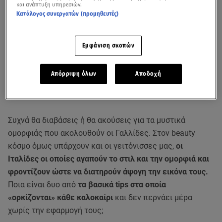
και ανάπτυξη υπηρεσιών.
Κατάλογος συνεργατών (προμηθευτές)
Εμφάνιση σκοπών
Απόρριψη όλων
Αποδοχή
Συχνά θα διαβάσεις ή θα ακούσεις για τα μυστικά
ομορφιάς που ακολουθούν οι Γαλλίδες. Στον beauty
κόσμο όμως υπάρχουν και οι γειτόνισσες μας,
οι
Ιταλίδες οι οποίες αγαπούν το στιλ και την ομορφιά και
φροντίζουν ώστε να διατηρούν άψογη την εικόνα τους.
Ποια είναι δυο από
τα βασικά tips στα οποία
«ορκίζονται» κάθε καλοκαίρι
και δεν περνάει μέρα
χωρίς την εφαρμογή τους;